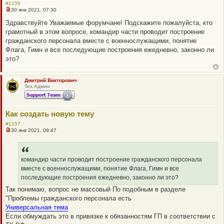
#1156
30 янв 2021, 07:30
Н
е
Здравствуйте Уважаемые форумчане! Подскажите пожалуйста, кто
п
грамотный в этом вопросе, командир части проводит построение
р
о
гражданского персонала вместе с военнослужащими, понятие
ч
Флага, Гимн и все последующие построения ежедневно, законно ли
и
т
это?
а
н
н
о
Дмитрий Викторович
е
Тех.Админ
с
о
о
б
Как создать новую тему
щ
е
#1157
н
30 янв 2021, 09:47
и
Н
е
е
п
р
о
командир части проводит построение гражданского персонала
ч
вместе с военнослужащими, понятие Флага, Гимн и все
и
т
последующие построения ежедневно, законно ли это?
а
Так понимаю, вопрос не массовый По подобным в разделе
н
н
"Проблемы гражданского персонала есть
о
Универсальная тема
е
с
Если обмуждать это в привязке к обязанностям ГП в соответствии с
о