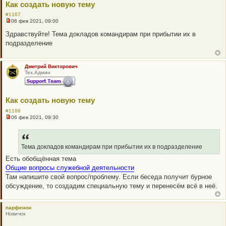
щ
Как создать новую тему
T
е
н
#1167
и
06 фев 2021, 09:00
Н
е
е
Здравствуйте! Тема докладов командирам при прибытии их в
п
подразделение
р
о
ч
и
Дмитрий Викторович
т
Тех.Админ
а
н
н
о
е
Как создать новую тему
с
о
#1168
о
06 фев 2021, 09:30
Н
б
е
щ
п
е
р
н
о
Тема докладов командирам при прибытии их в подразделение
и
ч
е
Есть обобщённая тема
и
т
Общие вопросы служебной деятельности
а
Там напишите свой вопрос/проблему. Если беседа получит бурное
н
н
обсуждение, то создадим специальную тему и перенесём всё в неё.
о
е
с
о
парфенон
о
Новичок
б
щ