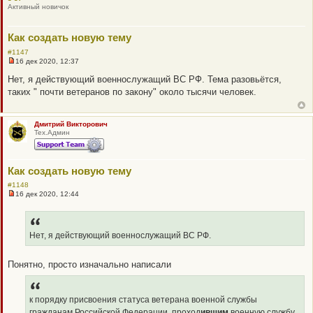
Активный новичок
Как создать новую тему
#1147
16 дек 2020, 12:37
Н
е
Нет, я действующий военнослужащий ВС РФ. Тема разовьётся,
п
таких " почти ветеранов по закону" около тысячи человек.
р
о
ч
и
Дмитрий Викторович
т
Тех.Админ
а
н
н
о
е
Как создать новую тему
с
о
#1148
о
16 дек 2020, 12:44
Н
б
е
щ
п
е
р
н
о
Нет, я действующий военнослужащий ВС РФ.
и
ч
е
и
т
Понятно, просто изначально написали
а
н
н
о
к порядку присвоения статуса ветерана военной службы
е
с
гражданам Российской Федерации, проход
ившим
военную службу