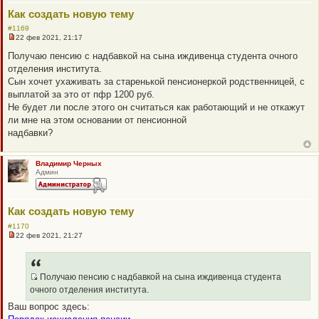
е
Как создать новую тему
н
и
#1169
е
22 фев 2021, 21:17
Н
е
Получаю пенсию с надбавкой на сына иждивенца студента очного
п
отделения института.
р
о
Сын хочет ухаживать за старенькой пенсионеркой родственницей, с
ч
выплатой за это от пфр 1200 руб.
и
т
Не будет ли после этого он считаться как работающий и не откажут
а
ли мне на этом основании от пенсионной
н
н
надбавки?
о
е
с
о
Владимир Черных
о
Админ
б
щ
е
н
Как создать новую тему
и
е
#1170
22 фев 2021, 21:27
Н
е
п
р
о
Получаю пенсию с надбавкой на сына иждивенца студента
ч
Q
очного отделения института.
и
R
т
Ваш вопрос здесь:
а
_
н