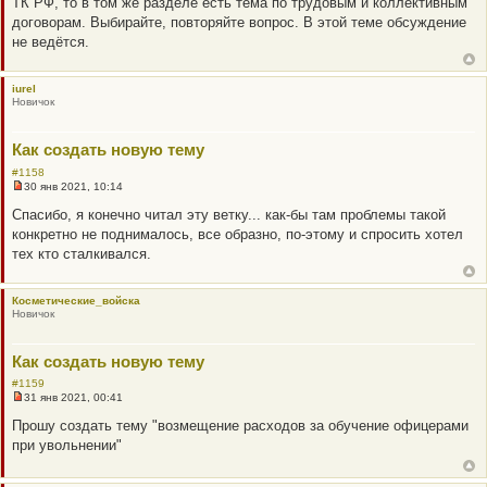
ТК РФ, то в том же разделе есть тема по трудовым и коллективным
о
б
договорам. Выбирайте, повторяйте вопрос. В этой теме обсуждение
щ
не ведётся.
е
н
и
е
iurel
Новичок
Как создать новую тему
#1158
30 янв 2021, 10:14
Н
е
Спасибо, я конечно читал эту ветку... как-бы там проблемы такой
п
конкретно не поднималось, все образно, по-этому и спросить хотел
р
о
тех кто сталкивался.
ч
и
т
Косметические_войска
а
Новичок
н
н
о
е
Как создать новую тему
с
о
#1159
о
31 янв 2021, 00:41
б
Н
щ
е
Прошу создать тему "возмещение расходов за обучение офицерами
е
п
при увольнении"
н
р
и
о
е
ч
и