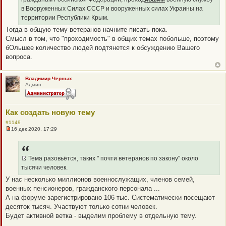
о
в Вооруженных Силах СССР и вооруженных силах Украины на
о
б
территории Республики Крым.
щ
е
Тогда в общую тему ветеранов начните писать пока.
н
Смысл в том, что "проходимость" в общих темах побольше, поэтому
и
е
бОльшее количество людей подтянется к обсуждению Вашего
вопроса.
Владимир Черных
Админ
Как создать новую тему
#1149
16 дек 2020, 17:29
Н
е
п
р
о
Тема разовьётся, таких " почти ветеранов по закону" около
ч
Q
тысячи человек.
и
R
т
У нас несколько миллионов военнослужащих, членов семей,
а
_
военных пенсионеров, гражданского персонала ...
н
B
н
А на форуме зарегистрировано 106 тыс. Систематически посещают
о
B
десяток тысяч. Участвуют только сотни человек.
е
P
с
Будет активной ветка - выделим проблему в отдельную тему.
о
O
о