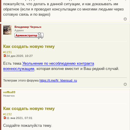
пожалуйста, что делать в данной ситуации, и как доказывать им
обратное (если я проводил консультации со многими людьми через
сотовую связь и по видео)
Владимир Черных
Админ
Как создать новую тему
#1151
24 дек 2020, 10:27
Н
е
Есть тема
Увольнение по несоблюдению контракта
п
военнослужащим
, которая вполне вместит и Ваш редкий случай.
р
о
ч
и
Телеграм этого форума
https://t.me/N_Voensud_ru
т
а
н
voffka89
н
Новичок
о
е
с
о
Как создать новую тему
о
б
#1152
щ
11 янв 2021, 07:01
Н
е
е
н
Создайте пожалуйста тему.
п
и