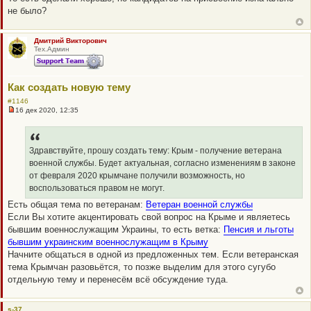
не было?
Дмитрий Викторович
Тех.Админ
Как создать новую тему
#1146
16 дек 2020, 12:35
Н
е
п
р
о
Здравствуйте, прошу создать тему: Крым - получение ветерана
ч
военной службы. Будет актуальная, согласно изменениям в законе
и
т
от февраля 2020 крымчане получили возможность, но
а
воспользоваться правом не могут.
н
н
Есть общая тема по ветеранам:
Ветеран военной службы
о
Если Вы хотите акцентировать свой вопрос на Крыме и являетесь
е
с
бывшим военнослужащим Украины, то есть ветка:
Пенсия и льготы
о
бывшим украинским военнослужащим в Крыму
о
б
Начните общаться в одной из предложенных тем. Если ветеранская
щ
тема Крымчан разовьётся, то позже выделим для этого сугубо
е
н
отдельную тему и перенесём всё обсуждение туда.
и
е
s-37