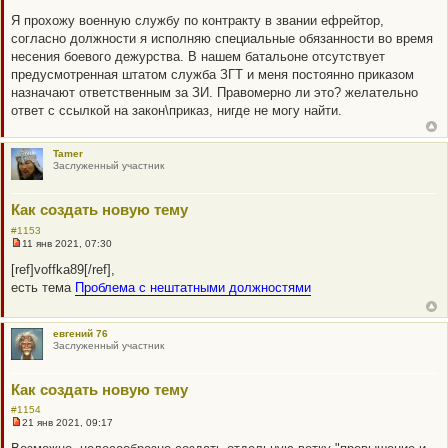
р
е
о
Я прохожу военную службу по контракту в звании ефрейтор,
ч
согласно должности я исполняю специальные обязанности во время
и
т
несения боевого дежурства. В нашем батальоне отсутствует
а
предусмотренная штатом служба ЗГТ и меня постоянно приказом
н
н
назначают ответственным за ЗИ. Правомерно ли это? желательно
о
ответ с ссылкой на закон\приказ, нигде не могу найти.
е
с
о
о
Tamer
б
Заслуженный участник
щ
е
н
Как создать новую тему
и
е
#1153
11 янв 2021, 07:30
Н
е
[ref]voffka89[/ref],
п
есть тема
Проблема с нештатными должностями
р
о
ч
и
евгений 76
т
Заслуженный участник
а
н
н
о
Как создать новую тему
е
с
#1154
о
21 янв 2021, 09:17
Н
о
е
б