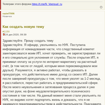
S
б
Телеграм этого форума
https://t.me/N_Voensud_ru
щ
T
е
н
и
raziel7006
е
Новичок
Как создать новую тему
#1150
24 дек 2020, 09:39
Н
е
Здравствуйте. Прошу создать тему
п
Здравствуйте. Я офицер, увольняюсь по НУК. Поступила
р
о
информация от командования части, что следственный комитет
ч
заинтересовался моим ИП, хочет проверить, не зарегистрировал ли
и
т
я его специально для уклонения от службы. После открытия ИП, я
а
принимал оплату за услуги по интернет-маркетингу на расчетный
н
н
счёт, (в том числе от людей, которым меня порекомендовали мои
о
друзья). Разумеется, я активно работал, чтобы доказать в
е
с
прокуратуре, что действительно имею доход со своего ИП. Далее
о
после заверений прокуратуры о том, что меня уволят за 1-2 месяца,
о
б
я расслабился, перестал работать в предпринимательской сфере.
щ
После моего неувольнения и затягивания процесса далее я уже
е
н
опустил руки, на фоне неудовлетворительного психического
и
состояния в том числе. На данный момент меня стали увольнять по
е
НУК, но видимо хотят подпортить жизнь и доказать, что я не
занимался предпринимательством в действительности. Подскажите,