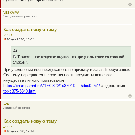
о
о
б
VESKAIMA
щ
Заслуженный участник
е
н
и
е
Как создать новую тему
#1144
10 дек 2020, 13:02
Н
е
п
р
о
"Положенное вещевое имущество при увольнении со срочной
ч
Q
службы".
и
R
т
При увольнении военнослужащего по призыву в запас Вооруженных
а
_
Сил, ему передаются в собственность предметы вещевого
н
B
н
имущества личного пользования
о
B
https://base.garant.ru/71762820/1a37946 ... 5dca9f9e1/
а здесь тема
е
P
с
topic375-3840.html
о
O
о
S
б
щ
T
s-37
е
Активный новичок
н
и
е
Как создать новую тему
#1145
16 дек 2020, 12:14
Н