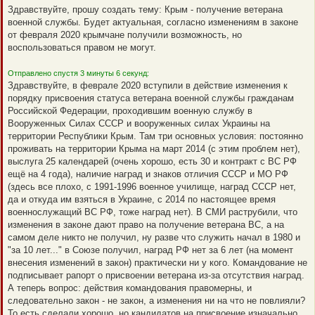
е
Здравствуйте, прошу создать тему: Крым - получение ветерана
п
военной службы. Будет актуальная, согласно изменениям в законе
р
о
от февраля 2020 крымчане получили возможность, но
ч
воспользоваться правом не могут.
и
т
а
Отправлено спустя 3 минуты 6 секунд:
н
н
Здравствуйте, в феврале 2020 вступили в действие изменения к
о
порядку присвоения статуса ветерана военной службы гражданам
е
с
Российской Федерации, проходившим военную службу в
о
Вооруженных Силах СССР и вооруженных силах Украины на
о
б
территории Республики Крым. Там три основных условия: постоянно
щ
проживать на территории Крыма на март 2014 (с этим проблем нет),
е
н
выслуга 25 календарей (очень хорошо, есть 30 и контракт с ВС РФ
и
ещё на 4 года), наличие наград и знаков отличия СССР и МО РФ
е
(здесь все плохо, с 1991-1996 военное училище, наград СССР нет,
да и откуда им взяться в Украине, с 2014 по настоящее время
военнослужащий ВС РФ, тоже наград нет). В СМИ раструбили, что
изменения в законе дают право на получение ветерана ВС, а на
самом деле никто не получил, ну разве что служить начал в 1980 и
"за 10 лет..." в Союзе получил, наград РФ нет за 6 лет (на момент
внесения изменений в закон) практически ни у кого. Командование не
подписывает рапорт о присвоении ветерана из-за отсутствия наград.
А теперь вопрос: действия командования правомерны, и
следовательно закон - не закон, а изменения ни на что не повлияли?
То есть сделали хорошо, но кандидатов на присвоение изначально