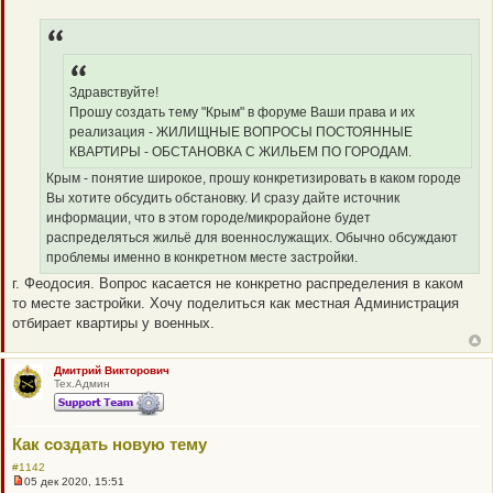
Н
е
п
р
о
ч
и
Здравствуйте!
т
а
Прошу создать тему "Крым" в форуме Ваши права и их
н
реализация - ЖИЛИЩНЫЕ ВОПРОСЫ ПОСТОЯННЫЕ
н
о
КВАРТИРЫ - ОБСТАНОВКА С ЖИЛЬЕМ ПО ГОРОДАМ.
е
с
Крым - понятие широкое, прошу конкретизировать в каком городе
о
Вы хотите обсудить обстановку. И сразу дайте источник
о
б
информации, что в этом городе/микрорайоне будет
щ
распределяться жильё для военнослужащих. Обычно обсуждают
е
н
проблемы именно в конкретном месте застройки.
и
е
г. Феодосия. Вопрос касается не конкретно распределения в каком
то месте застройки. Хочу поделиться как местная Администрация
отбирает квартиры у военных.
Дмитрий Викторович
Тех.Админ
Как создать новую тему
#1142
05 дек 2020, 15:51
Н