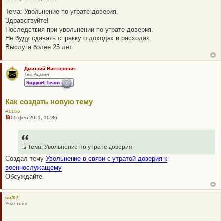
Н
е
Тема: Увольнение по утрате доверия.
п
Здравствуйте!
р
о
Последствия при увольнении по утрате доверия.
ч
Не буду сдавать справку о доходах и расходах.
и
т
Выслуга более 25 лет.
а
н
н
о
Дмитрий Викторович
е
Тех.Админ
с
о
о
б
Как создать новую тему
щ
е
#1166
н
05 фев 2021, 10:36
и
Н
е
е
п
р
о
Тема: Увольнение по утрате доверия
ч
Q
Создал тему
Увольнение в связи с утратой доверия к
и
R
т
военнослужащему
а
_
Обсуждайте.
н
B
н
о
B
е
P
sof07
с
Участник
о
O
о
S
б