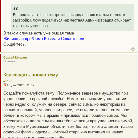
е
п
р
о
Вопрос касается не конкретно распределения в каком то месте
ч
застройки. Хочу поделиться как местная Администрация отбирает
и
т
квартиры у военных.
а
В таком случае есть уже общая тема
н
н
Жилищная проблема Крыма и Севастополя
о
Общайтесь.
е
с
о
о
Сергей Маслов
б
Новичок
щ
е
н
и
Как создать новую тему
е
#1143
10 дек 2020, 11:52
Н
е
Создайте пожалуйста тему "Положенное вещевое имущество при
п
увольнении со срочной службы". Нам с товарищами увольняться
р
о
через неделю, служим на севере, сейчас зима, но некоторым из
ч
наших товарищей, уволенным ранее, не выдали тёплое нательное
и
т
бельё, в котором мы в армию и призывались прошлой зимой. Мы
а
обеспокоины, положены ли нам тёплые вещи при увольнении зимой,
н
н
к тому же в Мурманской области, тем более, что это элемент нашей
о
офисной формы одежды, который старшина вытащил из наших
е
с
сумок и, по сути, присвоил себе.