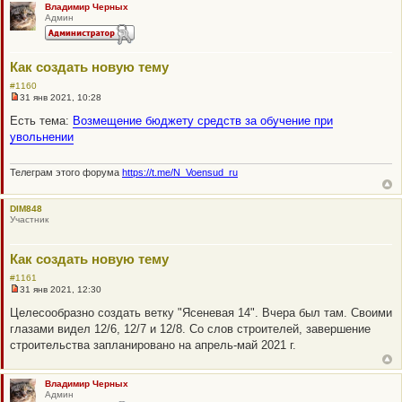
Владимир Черных
т
Админ
а
н
н
о
е
Как создать новую тему
с
о
#1160
о
31 янв 2021, 10:28
Н
б
е
щ
Есть тема:
Возмещение бюджету средств за обучение при
п
е
увольнении
р
н
о
и
ч
е
и
Телеграм этого форума
https://t.me/N_Voensud_ru
т
а
н
DIM848
н
Участник
о
е
с
о
Как создать новую тему
о
б
#1161
щ
31 янв 2021, 12:30
Н
е
е
н
Целесообразно создать ветку "Ясеневая 14". Вчера был там. Своими
п
и
глазами видел 12/6, 12/7 и 12/8. Со слов строителей, завершение
р
е
о
строительства запланировано на апрель-май 2021 г.
ч
и
т
а
Владимир Черных
н
Админ