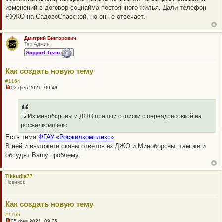
т
изменений в договор соцнайма постоянного жилья. Дали телефон
а
РУЖО на СадовоСпасской, но он не отвечает.
н
н
о
е
Дмитрий Викторович
с
Тех.Админ
о
о
б
щ
Как создать новую тему
е
н
#1164
и
03 фев 2021, 09:49
е
Н
е
п
р
о
Из минобороны и ДЖО пришли отписки с переадресовкой на
ч
Q
росжилкомплекс
и
R
т
Есть тема
ФГАУ «Росжилкомплекс»
а
_
В ней и выложите сканы ответов из ДЖО и Минобороны, там же и
н
B
н
обсудят Вашу проблему.
о
B
е
P
с
о
O
Tikkurila77
о
Новичок
S
б
щ
T
е
Как создать новую тему
н
и
#1165
е
05 фев 2021, 09:35