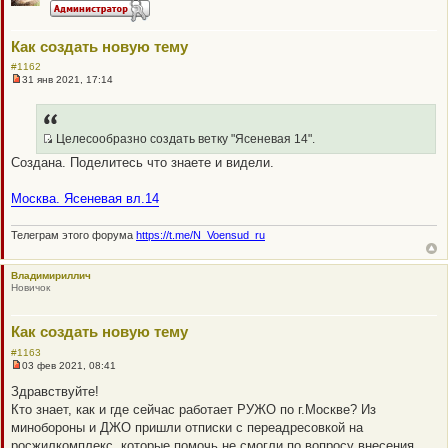
н
о
е
с
Как создать новую тему
о
о
#1162
б
31 янв 2021, 17:14
щ
Н
е
е
н
п
и
р
е
о
Целесообразно создать ветку "Ясеневая 14".
ч
Q
Создана. Поделитесь что знаете и видели.
и
R
т
а
_
Москва. Ясеневая вл.14
н
B
н
о
B
е
Телеграм этого форума
https://t.me/N_Voensud_ru
P
с
о
O
о
Владимириллич
S
б
Новичок
щ
T
е
н
Как создать новую тему
и
е
#1163
03 фев 2021, 08:41
Н
е
Здравствуйте!
п
Кто знает, как и где сейчас работает РУЖО по г.Москве? Из
р
о
минобороны и ДЖО пришли отписки с переадресовкой на
ч
росжилкомплекс, которые помочь не смогли по вопросу внесения
и