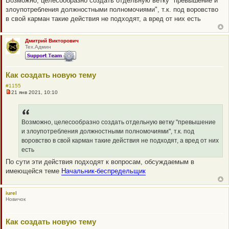
Возможно, целесообразно создать отдельную ветку "превышение и
п
щ
злоупотребления должностными полномочиями", т.к. под воровство
р
е
о
н
в свой карман такие действия не подходят, а вред от них есть
ч
и
и
е
т
а
Дмитрий Викторович
н
Тех.Админ
н
о
е
с
Как создать новую тему
о
о
#1155
б
21 янв 2021, 10:10
щ
Н
е
е
н
п
и
р
е
о
Возможно, целесообразно создать отдельную ветку "превышение
ч
и злоупотребления должностными полномочиями", т.к. под
и
т
воровство в свой карман такие действия не подходят, а вред от них
а
есть
н
н
По сути эти действия подходят к вопросам, обсуждаемым в
о
имеющейся теме
Начальник-беспредельщик
е
с
о
о
iurel
б
Новичок
щ
е
н
и
Как создать новую тему
е