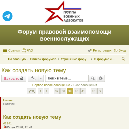
Форум правовой взаимопомощи
военнослужащих
Ссылки
FAQ
Регистрация
Вход
На главную
Список форумов
Улучшение форума
О форуме и его поддержке
ои
Как создать новую тему
ск
Закрыто
Первое новое сообщение
• 1282 сообщения
1
…
37
38
39
40
41
…
43
komov
Новичок
Как создать новую тему
#1141
05 дек 2020, 15:41