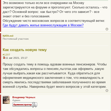
н
Это возможно только если все очередники на Москву
о
зарегистрируются на форуме и проголосуют. Сколько осталось - что
е
с
даст? Основной вопрос: как быстро? От чего это зависит? - все
о
знают ответ и без голосования.
о
б
Обсуждение чисто московских вопросов в соответствующей ветке:
щ
Где будут давать жилье военнослужащим в Москве?
е
н
и
е
NATA-mil
Постоянный участник
Как создать новую тему
#1207
11 авг 2021, 15:17
Н
е
Прошу создать тему в помощь вдовам военных пенсионеров. Чтобы
п
там обсуждались вопросы о пенсиях,льготах,как оформить ,какую
р
о
лучше выбрать,какая как рассчитывается. Куда обратиться для
ч
оформления медицинского заключения о том, что инвалидность и
и
т
смерть явились последствиями заболевания полученного во время
а
военной службы. Наверняка будет много вопросов у этой категории.
н
н
о
е
Владимир Черных
с
Админ
о
о
б
щ