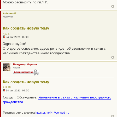
Можно расширить по пп."Н".
е
с
о
о
Avicena47
б
Новичок
щ
е
н
и
Как создать новую тему
е
#1217
24 авг 2021, 00:03
Н
е
Здравствуйте!
п
Это другое основание, здесь речь идет об увольнении в связи с
р
о
наличием гражданства иного государства.
ч
и
т
а
Владимир Черных
н
Админ
н
о
е
с
Как создать новую тему
о
о
#1218
б
24 авг 2021, 07:55
щ
Н
е
е
Создал. Обсуждайте:
Увольнение в связи с наличием иностранного
н
п
гражданства
и
р
е
о
ч
и
Телеграм этого форума
https://t.me/N_Voensud_ru
т