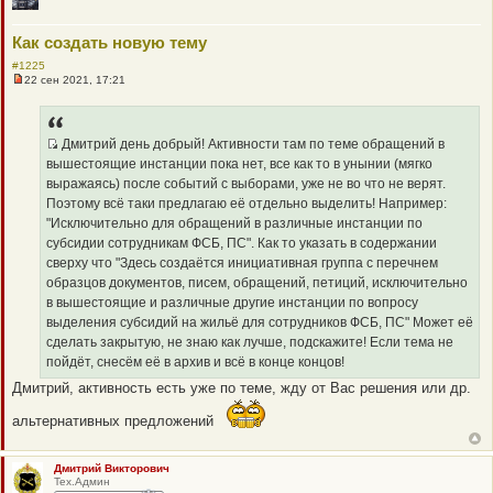
Как создать новую тему
#1225
22 сен 2021, 17:21
Н
е
п
р
о
Дмитрий день добрый! Активности там по теме обращений в
ч
Q
вышестоящие инстанции пока нет, все как то в унынии (мягко
и
R
т
выражаясь) после событий с выборами, уже не во что не верят.
а
_
Поэтому всё таки предлагаю её отдельно выделить! Например:
н
B
н
"Исключительно для обращений в различные инстанции по
о
B
субсидии сотрудникам ФСБ, ПС". Как то указать в содержании
е
P
с
сверху что "Здесь создаётся инициативная группа с перечнем
о
O
образцов документов, писем, обращений, петиций, исключительно
о
S
б
в вышестоящие и различные другие инстанции по вопросу
щ
T
выделения субсидий на жильё для сотрудников ФСБ, ПС" Может её
е
н
сделать закрытую, не знаю как лучше, подскажите! Если тема не
и
пойдёт, снесём её в архив и всё в конце концов!
е
Дмитрий, активность есть уже по теме, жду от Вас решения или др.
альтернативных предложений
Дмитрий Викторович
Тех.Админ