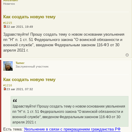
Avicena47
Новичок
Как создать новую тему
#1215
22 авг 2021, 19:49
Н
е
Здравствуйте! Прошу создать тему о новом основании увольнения
п
пп "Н" п. 1 ст. 51 Федерального закона "О воинской обязанности и
р
о
военной службе", введеном Федеральным законом 116-ФЗ от 30
ч
апреля 2021 г.
и
т
а
н
Tamer
н
Заслуженный участник
о
е
с
Как создать новую тему
о
о
#1216
б
23 авг 2021, 07:32
щ
Н
е
е
н
п
и
р
е
о
Здравствуйте! Прошу создать тему о новом основании увольнения
ч
пп "Н" п. 1 ст. 51 Федерального закона "О воинской обязанности и
и
т
военной службе", введеном Федеральным законом 116-ФЗ от 30
а
апреля 2021 г.
н
н
Есть тема:
Увольнение в связи с прекращением гражданства РФ
о