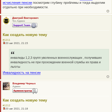
исчисления пенсии
посмотрим глубину проблемы и тогда выделим
отдельно при необходимости.
Дмитрий Викторович
Тех.Админ
Как создать новую тему
#1211
20 авг 2021, 21:15
Н
е
п
р
о
инвалиды 1,2,3 групп уволенных военнослужащих , получивших
ч
инвалидность не при прохождении военной службы их права и
и
т
льготы
а
Инвалидность на пенсии
н
н
о
е
Владимир Черных
с
Админ
о
о
б
щ
е
Как создать новую тему
н
#1212
и
е
20 авг 2021, 21:18
Н