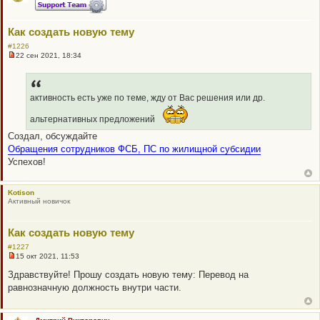
Как создать новую тему
#1226
22 сен 2021, 18:34
Н
е
п
р
о
активность есть уже по теме, жду от Вас решения или др.
ч
и
альтернативных предложений
т
а
Создал, обсуждайте
н
Обращения сотрудников ФСБ, ПС по жилищной субсидии
н
о
Успехов!
е
с
о
о
Kotison
б
Активный новичок
щ
е
н
Как создать новую тему
и
е
#1227
15 окт 2021, 11:53
Н
е
Здравствуйте! Прошу создать новую тему: Перевод на
п
равнозначную должность внутри части.
р
о
ч
и