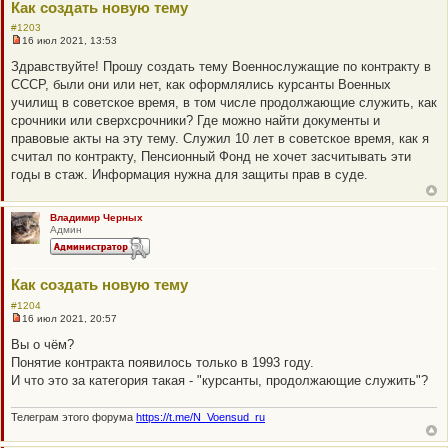
Как создать новую тему
#1203
16 июл 2021, 13:53
Н
е
Здравствуйте! Прошу создать тему Военнослужащие по контракту в
п
СССР, были они или нет, как оформлялись курсанты Военных
р
о
училищ в советское время, в том числе продолжающие служить, как
ч
срочники или сверхсрочники? Где можно найти документы и
и
т
правовые акты на эту тему. Служил 10 лет в советское время, как я
а
считал по контракту, Пенсионный Фонд не хочет засчитывать эти
н
н
годы в стаж. Информация нужна для защиты прав в суде.
о
е
с
о
Владимир Черных
о
Админ
б
щ
е
н
Как создать новую тему
и
е
#1204
16 июл 2021, 20:57
Н
е
Вы о чём?
п
Понятие контракта появилось только в 1993 году.
р
о
И что это за категория такая - "курсанты, продолжающие служить"?
ч
и
т
Телеграм этого форума
https://t.me/N_Voensud_ru
а
н
н