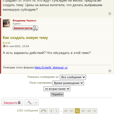
страдают от этого те, кто ждут субсидию на жилье, предлагаю
р
о
создать тему: Цены на жилье взлетели, что делать выбравшим
ч
жилищную субсидию?
и
т
а
н
Владимир Черных
н
Админ
о
е
с
о
Как создать новую тему
о
б
#1230
щ
01 ноя 2021, 12:04
е
Н
н
е
А есть варианты действий? Что обсуждать в этой теме?
и
п
е
р
о
ч
и
Телеграм этого форума
https://t.me/N_Voensud_ru
т
а
н
Показать сообщения за:
н
о
Поле сортировки
е
с
о
о
б
щ
Закрыто
е
н
и
1282 сообщения
1
…
39
40
41
42
43
е