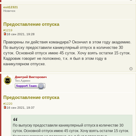
а
н
exit12321
н
Новичок
о
е
с
о
Предоставление отпуска
о
б
#1219
щ
16 сен 2021, 19:28
Н
е
е
н
Праворены ли действия командира? Окончил в этом году академию.
п
и
По выпуску предоставили каникулярный отпуск в количестве 30
р
е
о
суток. Основной отпуск имею 45 суток. Хочу взять остатки 15 суток.
ч
Кадровик говорит не положено, т.к. я был в этом году в
и
т
каникулярном отпуске.
а
н
н
о
Дмитрий Викторович
е
Тех.Админ
с
о
о
б
Предоставление отпуска
щ
е
#1220
н
16 сен 2021, 19:37
и
Н
е
е
п
р
о
По выпуску предоставили каникулярный отпуск в количестве 30
ч
суток. Основной отпуск имею 45 суток. Хочу взять остатки 15 суток.
и
т