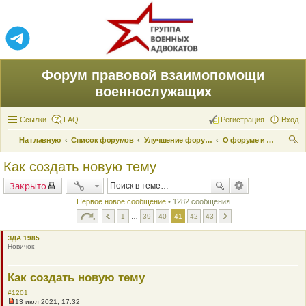
Форум правовой взаимопомощи
военнослужащих
Ссылки
FAQ
Регистрация
Вход
На главную
Список форумов
Улучшение форума
О форуме и его поддержке
ои
Как создать новую тему
ск
Закрыто
Первое новое сообщение
• 1282 сообщения
1
…
39
40
41
42
43
ЗДА 1985
Новичок
Как создать новую тему
#1201
13 июл 2021, 17:32