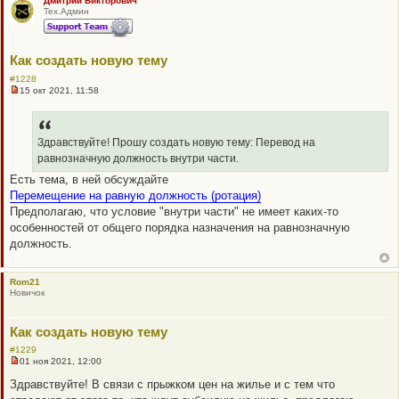
Дмитрий Викторович
т
Тех.Админ
а
н
н
о
е
Как создать новую тему
с
о
#1228
о
15 окт 2021, 11:58
Н
б
е
щ
п
е
р
н
о
Здравствуйте! Прошу создать новую тему: Перевод на
и
ч
е
равнозначную должность внутри части.
и
т
Есть тема, в ней обсуждайте
а
Перемещение на равную должность (ротация)
н
н
Предполагаю, что условие "внутри части" не имеет каких-то
о
особенностей от общего порядка назначения на равнозначную
е
с
должность.
о
о
б
щ
Rom21
е
Новичок
н
и
е
Как создать новую тему
#1229
01 ноя 2021, 12:00
Н
е
Здравствуйте! В связи с прыжком цен на жилье и с тем что
п