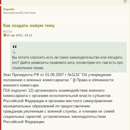
о
о
Argodar
б
Заслуженный участник
щ
е
н
и
Как создать новую тему
е
#1214
20 авг 2021, 23:11
Н
е
п
р
о
ч
Q
Вы хотите спросить есть ли такое законодательство или обсудить
и
R
т
его? Дайте реквизиты правового акта, посмотрим что там есть про
а
_
социальные права.
н
B
н
Указ Президента РФ от 01.09.2007 г №1132 "Об утверждении
о
B
положения о военных комиссариатах " ||| Права и обязанности
е
P
с
военного комиссара
о
O
П16 подпункт 12) организовать взаимодействие военного
о
S
б
комиссариата с органами исполнительной власти субъектов
щ
T
Российской Федерации и органами местного самоуправления
е
н
муниципальных образований по предоставлению
и
гражданам,уволенным с военной службы, и членами их семей
е
социальных гарантий, установленных законодательством
Российской Федерации.