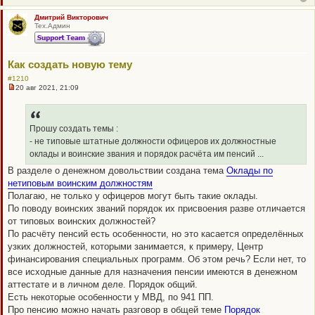
о
б
щ
Дмитрий Викторович
е
Тех.Админ
н
и
е
Как создать новую тему
#1210
20 авг 2021, 21:09
Н
е
п
р
о
Прошу создать темы :
ч
- не типовые штатные должности офицеров их должностные
и
т
оклады и воинские звания и порядок расчёта им пенсий ...
а
В разделе о денежном довольствии создана тема
Оклады по
н
н
нетиповым воинским должностям
о
Полагаю, не только у офицеров могут быть такие оклады.
е
с
По поводу воинских званий порядок их присвоения разве отличается
о
от типовых воинских должностей?
о
б
По расчёту пенсий есть особенности, но это касается определённых
щ
узких должностей, которыми занимается, к примеру, Центр
е
н
финансирования специальных программ. Об этом речь? Если нет, то
и
все исходные данные для назначения пенсии имеются в денежном
е
аттестате и в личном деле. Порядок общий.
Есть некоторые особенности у МВД, по 941 ПП.
Про пенсию можно начать разговор в общей теме
Порядок