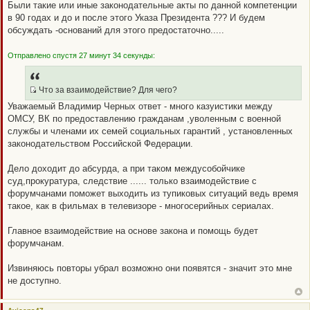
Были такие или иные законодательные акты по данной компетенции
в 90 годах и до и после этого Указа Президента ??? И будем
обсуждать -оснований для этого предостаточно.....
Отправлено спустя 27 минут 34 секунды:
Что за взаимодействие? Для чего?
Q
Уважаемый Владимир Черных ответ - много казуистики между
R
ОМСУ, ВК по предоставлению гражданам ,уволенным с военной
_
службы и членами их семей социальных гарантий , установленных
B
законодательством Российской Федерации.
B
P
Дело доходит до абсурда, а при таком междусобойчике
O
суд,прокуратура, следствие ...... только взаимодействие с
S
форумчанами поможет выходить из тупиковых ситуаций ведь время
T
такое, как в фильмах в телевизоре - многосерийных сериалах.
Главное взаимодействие на основе закона и помощь будет
форумчанам.
Извиняюсь повторы убрал возможно они появятся - значит это мне
не доступно.