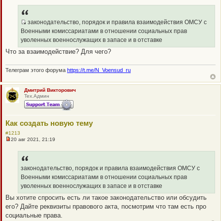
е
п
р
о
законодательство, порядок и правила взаимодействия ОМСУ с
ч
Q
Военными комиссариатами в отношении социальных прав
и
R
т
уволенных военнослужащих в запасе и в отставке
а
_
Что за взаимодействие? Для чего?
н
B
н
о
B
е
Телеграм этого форума
https://t.me/N_Voensud_ru
P
с
о
O
о
Дмитрий Викторович
S
б
Тех.Админ
щ
T
е
н
и
Как создать новую тему
е
#1213
20 авг 2021, 21:19
Н
е
п
р
о
законодательство, порядок и правила взаимодействия ОМСУ с
ч
Военными комиссариатами в отношении социальных прав
и
т
уволенных военнослужащих в запасе и в отставке
а
Вы хотите спросить есть ли такое законодательство или обсудить
н
н
его? Дайте реквизиты правового акта, посмотрим что там есть про
о
социальные права.
е
с