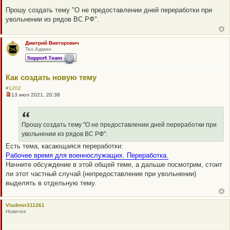
Н
е
Прошу создать тему "О не предоставлении дней переработки при
п
увольнении из рядов ВС РФ".
р
о
ч
и
Дмитрий Викторович
т
Тех.Админ
а
н
н
о
е
Как создать новую тему
с
о
#1202
о
13 июл 2021, 20:38
Н
б
е
щ
п
е
р
н
о
Прошу создать тему "О не предоставлении дней переработки при
и
ч
е
увольнении из рядов ВС РФ".
и
т
Есть тема, касающаяся переработки:
а
Рабочее время для военнослужащих. Переработка.
н
н
Начните обсуждение в этой общей теме, а дальше посмотрим, стоит
о
ли этот частный случай (непредоставление при увольнении)
е
с
выделять в отдельную тему.
о
о
б
щ
Vladimir311261
е
Новичок
н
и
е