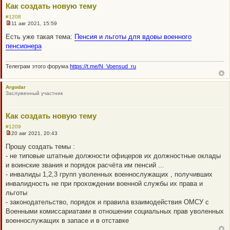
Как создать новую тему
е
н
#1208
и
11 авг 2021, 15:59
е
Н
е
Есть уже такая тема:
Пенсия и льготы для вдовы военного
п
пенсионера
р
о
ч
и
Телеграм этого форума
https://t.me/N_Voensud_ru
т
а
н
Argodar
н
Заслуженный участник
о
е
с
о
Как создать новую тему
о
б
#1209
щ
20 авг 2021, 20:43
Н
е
е
н
Прошу создать темы :
п
и
- не типовые штатные должности офицеров их должностные оклады
р
е
о
и воинские звания и порядок расчёта им пенсий ...
ч
- инвалиды 1,2,3 групп уволенных военнослужащих , получивших
и
т
инвалидность не при прохождении военной службы их права и
а
льготы
н
н
- законодательство, порядок и правила взаимодействия ОМСУ с
о
Военными комиссариатами в отношении социальных прав уволенных
е
с
военнослужащих в запасе и в отставке
о