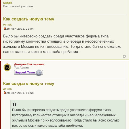
Schell
о
Постоянный участник
е
с
о
о
Как создать новую тему
б
щ
#1205
е
26 июл 2021, 22:54
н
Н
и
е
Было бы интересно создать среди участников форума типа
е
п
гистограмму количества стоящих в очереди и необеспеченных
р
о
жильем в Москве по их голосованию. Тогда стало бы ясно сколько
ч
нас осталось и какого масштаба проблема.
и
т
а
н
Дмитрий Викторович
н
Тех.Админ
о
е
с
о
Как создать новую тему
о
б
#1206
щ
28 июл 2021, 17:58
е
Н
н
е
и
п
е
р
о
Было бы интересно создать среди участников форума типа
ч
гистограмму количества стоящих в очереди и необеспеченных
и
т
жильем в Москве по их голосованию. Тогда стало бы ясно сколько
а
нас осталось и какого масштаба проблема.
н