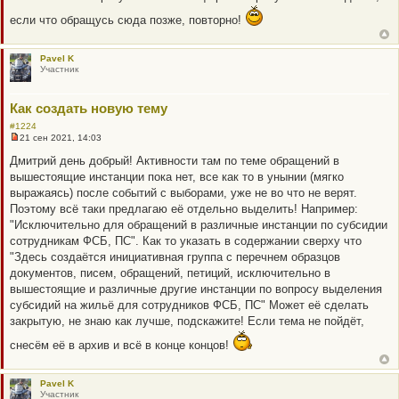
а
н
если что обращусь сюда позже, повторно!
н
о
е
с
Pavel K
о
Участник
о
б
щ
Как создать новую тему
е
н
#1224
и
21 сен 2021, 14:03
е
Н
е
Дмитрий день добрый! Активности там по теме обращений в
п
вышестоящие инстанции пока нет, все как то в унынии (мягко
р
о
выражаясь) после событий с выборами, уже не во что не верят.
ч
Поэтому всё таки предлагаю её отдельно выделить! Например:
и
т
"Исключительно для обращений в различные инстанции по субсидии
а
сотрудникам ФСБ, ПС". Как то указать в содержании сверху что
н
н
"Здесь создаётся инициативная группа с перечнем образцов
о
документов, писем, обращений, петиций, исключительно в
е
с
вышестоящие и различные другие инстанции по вопросу выделения
о
субсидий на жильё для сотрудников ФСБ, ПС" Может её сделать
о
б
закрытую, не знаю как лучше, подскажите! Если тема не пойдёт,
щ
е
снесём её в архив и всё в конце концов!
н
и
е
Pavel K
Участник