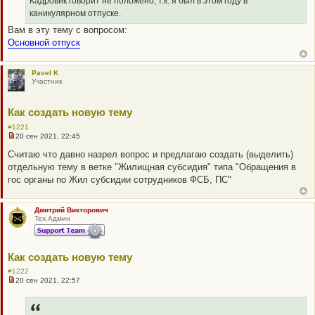
Кадровик говорит не положено, т.к. я был в этом году в
а
каникулярном отпуске.
н
н
Вам в эту тему с вопросом:
о
Основной отпуск
е
с
о
о
Pavel K
б
Участник
щ
е
н
и
Как создать новую тему
е
#1221
20 сен 2021, 22:45
Н
е
Считаю что давно назрел вопрос и предлагаю создать (выделить)
п
отдельную тему в ветке "Жилищная субсидия" типа "Обращения в
р
о
гос органы по Жил субсидии сотрудников ФСБ, ПС"
ч
и
т
а
Дмитрий Викторович
н
Тех.Админ
н
о
е
с
Как создать новую тему
о
о
#1222
б
20 сен 2021, 22:57
щ
Н
е
е
н
п
и
р