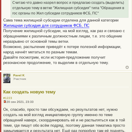
е
о
Считаю что давно назрел вопрос и предлагаю создать (выделить)
ч
отдельную тему в ветке "Жилищная субсидия" типа "Обращения в
и
т
гос органы по Жил субсидии сотрудников ФСБ, ПС"
а
Сама тема жилищной субсидии отделена для данной категории
н
н
Жилищная субсидия для сотрудников ФСБ, ПС
о
Получение жилищной субсидии, на мой взгляд, как раз и связано с
е
с
обращениями к различным должностным лицам, т.е. это общение
о
неразрывно от основной темы ветки.
о
б
Возможно, распыление приведёт к потере полезной информации,
щ
народ начнёт метаться по разным темам.
е
н
Давайте посмотрим, если история-предложение получит
и
резонансное продолжение, то выделим в отдельную тему.
е
Pavel K
Участник
Как создать новую тему
#1223
20 сен 2021, 23:33
Н
е
Ок, спасибо, просто там обсуждаем, но результатов нет, нужно
п
создать на мой взгляд инициативную группу именно по теме
р
о
обращений наверх, скоординировать её и не распыляться как в той
ч
теме, где пишут обо всём подряд, поэтому данная тематика просто
и
т
замыливается и результата нет. Ещё раз попробую там её поднять,