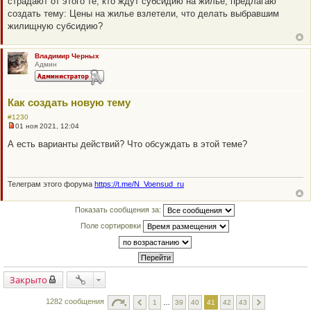
страдают от этого те, кто ждут субсидию на жилье, предлагаю
р
о
создать тему: Цены на жилье взлетели, что делать выбравшим
ч
жилищную субсидию?
и
т
а
н
Владимир Черных
н
Админ
о
е
с
о
Как создать новую тему
о
б
#1230
щ
01 ноя 2021, 12:04
е
Н
н
е
А есть варианты действий? Что обсуждать в этой теме?
и
п
е
р
о
ч
и
Телеграм этого форума
https://t.me/N_Voensud_ru
т
а
н
Показать сообщения за:
н
о
Поле сортировки
е
с
о
о
б
щ
Закрыто
е
н
и
1282 сообщения
1
…
39
40
41
42
43
е