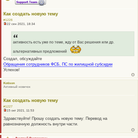
Как создать новую тему
#1226
22 сен 2021, 18:34
Н
е
п
р
о
активность есть уже по теме, жду от Вас решения или др.
ч
и
альтернативных предложений
т
а
Создал, обсуждайте
н
Обращения сотрудников ФСБ, ПС по жилищной субсидии
н
о
Успехов!
е
с
о
о
Kotison
б
Активный новичок
щ
е
н
Как создать новую тему
и
е
#1227
15 окт 2021, 11:53
Н
е
Здравствуйте! Прошу создать новую тему: Перевод на
п
равнозначную должность внутри части.
р
о
ч
и