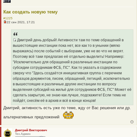
Как создать новую тему
#1225
22 сен 2021, 17:21
Н
е
п
р
о
Дмитрий день добрый! Активности там по теме обращений в
ч
Q
вышестоящие инстанции пока нет, все как то в унынии (мягко
и
R
т
выражаясь) после событий с выборами, уже не во что не верят.
а
_
Поэтому всё таки предлагаю её отдельно выделить! Например:
н
B
н
"Исключительно для обращений в различные инстанции по
о
B
субсидии сотрудникам ФСБ, ПС". Как то указать в содержании
е
P
с
сверху что "Здесь создаётся инициативная группа с перечнем
о
O
образцов документов, писем, обращений, петиций, исключительно
о
S
б
в вышестоящие и различные другие инстанции по вопросу
щ
T
выделения субсидий на жильё для сотрудников ФСБ, ПС" Может её
е
н
сделать закрытую, не знаю как лучше, подскажите! Если тема не
и
пойдёт, снесём её в архив и всё в конце концов!
е
Дмитрий, активность есть уже по теме, жду от Вас решения или др.
альтернативных предложений
Дмитрий Викторович
Тех.Админ