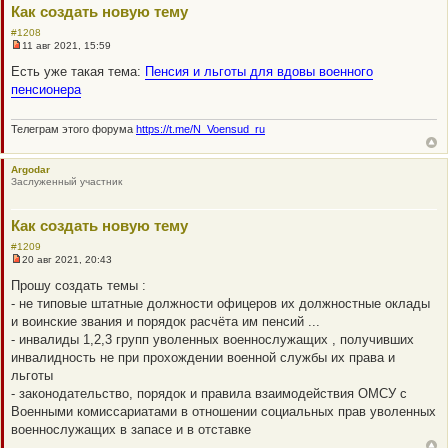
Как создать новую тему
е
н
#1208
и
11 авг 2021, 15:59
е
Н
е
Есть уже такая тема:
Пенсия и льготы для вдовы военного
п
пенсионера
р
о
ч
и
Телеграм этого форума
https://t.me/N_Voensud_ru
т
а
н
Argodar
н
Заслуженный участник
о
е
с
о
Как создать новую тему
о
б
#1209
щ
20 авг 2021, 20:43
Н
е
е
н
Прошу создать темы :
п
и
- не типовые штатные должности офицеров их должностные оклады
р
е
о
и воинские звания и порядок расчёта им пенсий ...
ч
- инвалиды 1,2,3 групп уволенных военнослужащих , получивших
и
т
инвалидность не при прохождении военной службы их права и
а
льготы
н
н
- законодательство, порядок и правила взаимодействия ОМСУ с
о
Военными комиссариатами в отношении социальных прав уволенных
е
с
военнослужащих в запасе и в отставке
о