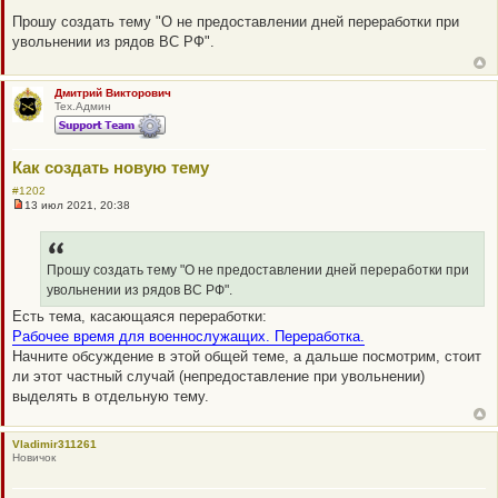
Н
е
Прошу создать тему "О не предоставлении дней переработки при
п
увольнении из рядов ВС РФ".
р
о
ч
и
Дмитрий Викторович
т
Тех.Админ
а
н
н
о
е
Как создать новую тему
с
о
#1202
о
13 июл 2021, 20:38
Н
б
е
щ
п
е
р
н
о
Прошу создать тему "О не предоставлении дней переработки при
и
ч
е
увольнении из рядов ВС РФ".
и
т
Есть тема, касающаяся переработки:
а
Рабочее время для военнослужащих. Переработка.
н
н
Начните обсуждение в этой общей теме, а дальше посмотрим, стоит
о
ли этот частный случай (непредоставление при увольнении)
е
с
выделять в отдельную тему.
о
о
б
щ
Vladimir311261
е
Новичок
н
и
е