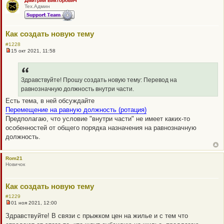
Дмитрий Викторович
т
Тех.Админ
а
н
н
о
е
Как создать новую тему
с
о
#1228
о
15 окт 2021, 11:58
Н
б
е
щ
п
е
р
н
о
Здравствуйте! Прошу создать новую тему: Перевод на
и
ч
е
равнозначную должность внутри части.
и
т
Есть тема, в ней обсуждайте
а
Перемещение на равную должность (ротация)
н
н
Предполагаю, что условие "внутри части" не имеет каких-то
о
особенностей от общего порядка назначения на равнозначную
е
с
должность.
о
о
б
щ
Rom21
е
Новичок
н
и
е
Как создать новую тему
#1229
01 ноя 2021, 12:00
Н
е
Здравствуйте! В связи с прыжком цен на жилье и с тем что
п