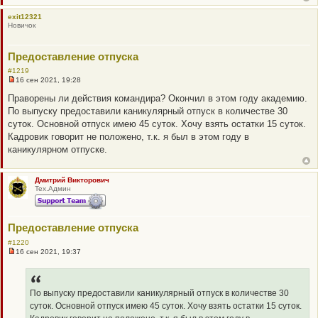
а
н
exit12321
н
Новичок
о
е
с
о
Предоставление отпуска
о
б
#1219
щ
16 сен 2021, 19:28
Н
е
е
н
Праворены ли действия командира? Окончил в этом году академию.
п
и
По выпуску предоставили каникулярный отпуск в количестве 30
р
е
о
суток. Основной отпуск имею 45 суток. Хочу взять остатки 15 суток.
ч
Кадровик говорит не положено, т.к. я был в этом году в
и
т
каникулярном отпуске.
а
н
н
о
Дмитрий Викторович
е
Тех.Админ
с
о
о
б
Предоставление отпуска
щ
е
#1220
н
16 сен 2021, 19:37
и
Н
е
е
п
р
о
По выпуску предоставили каникулярный отпуск в количестве 30
ч
суток. Основной отпуск имею 45 суток. Хочу взять остатки 15 суток.
и
т