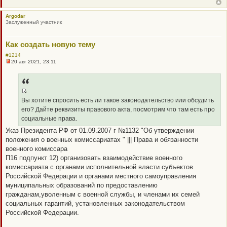
о
о
Argodar
б
Заслуженный участник
щ
е
н
и
Как создать новую тему
е
#1214
20 авг 2021, 23:11
Н
е
п
р
о
ч
Q
Вы хотите спросить есть ли такое законодательство или обсудить
и
R
т
его? Дайте реквизиты правового акта, посмотрим что там есть про
а
_
социальные права.
н
B
н
Указ Президента РФ от 01.09.2007 г №1132 "Об утверждении
о
B
положения о военных комиссариатах " ||| Права и обязанности
е
P
с
военного комиссара
о
O
П16 подпункт 12) организовать взаимодействие военного
о
S
б
комиссариата с органами исполнительной власти субъектов
щ
T
Российской Федерации и органами местного самоуправления
е
н
муниципальных образований по предоставлению
и
гражданам,уволенным с военной службы, и членами их семей
е
социальных гарантий, установленных законодательством
Российской Федерации.