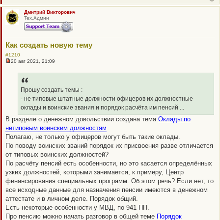
о
б
щ
Дмитрий Викторович
е
Тех.Админ
н
и
е
Как создать новую тему
#1210
20 авг 2021, 21:09
Н
е
п
р
о
Прошу создать темы :
ч
- не типовые штатные должности офицеров их должностные
и
т
оклады и воинские звания и порядок расчёта им пенсий ...
а
В разделе о денежном довольствии создана тема
Оклады по
н
н
нетиповым воинским должностям
о
Полагаю, не только у офицеров могут быть такие оклады.
е
с
По поводу воинских званий порядок их присвоения разве отличается
о
от типовых воинских должностей?
о
б
По расчёту пенсий есть особенности, но это касается определённых
щ
узких должностей, которыми занимается, к примеру, Центр
е
н
финансирования специальных программ. Об этом речь? Если нет, то
и
все исходные данные для назначения пенсии имеются в денежном
е
аттестате и в личном деле. Порядок общий.
Есть некоторые особенности у МВД, по 941 ПП.
Про пенсию можно начать разговор в общей теме
Порядок