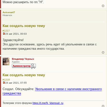
Можно расширить по пп."Н".
е
с
о
о
Avicena47
б
Новичок
щ
е
н
и
Как создать новую тему
е
#1217
24 авг 2021, 00:03
Н
е
Здравствуйте!
п
Это другое основание, здесь речь идет об увольнении в связи с
р
о
наличием гражданства иного государства.
ч
и
т
а
Владимир Черных
н
Админ
н
о
е
с
Как создать новую тему
о
о
#1218
б
24 авг 2021, 07:55
щ
Н
е
е
Создал. Обсуждайте:
Увольнение в связи с наличием иностранного
н
п
гражданства
и
р
е
о
ч
и
Телеграм этого форума
https://t.me/N_Voensud_ru
т