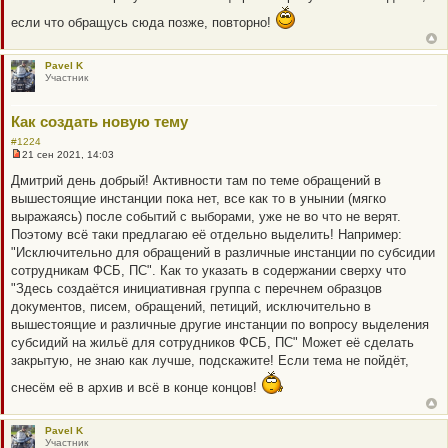
а
н
если что обращусь сюда позже, повторно!
н
о
е
с
Pavel K
о
Участник
о
б
щ
Как создать новую тему
е
н
#1224
и
21 сен 2021, 14:03
е
Н
е
Дмитрий день добрый! Активности там по теме обращений в
п
вышестоящие инстанции пока нет, все как то в унынии (мягко
р
о
выражаясь) после событий с выборами, уже не во что не верят.
ч
Поэтому всё таки предлагаю её отдельно выделить! Например:
и
т
"Исключительно для обращений в различные инстанции по субсидии
а
сотрудникам ФСБ, ПС". Как то указать в содержании сверху что
н
н
"Здесь создаётся инициативная группа с перечнем образцов
о
документов, писем, обращений, петиций, исключительно в
е
с
вышестоящие и различные другие инстанции по вопросу выделения
о
субсидий на жильё для сотрудников ФСБ, ПС" Может её сделать
о
б
закрытую, не знаю как лучше, подскажите! Если тема не пойдёт,
щ
е
снесём её в архив и всё в конце концов!
н
и
е
Pavel K
Участник