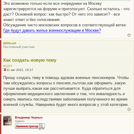
н
Это возможно только если все очередники на Москву
о
зарегистрируются на форуме и проголосуют. Сколько осталось - что
е
с
даст? Основной вопрос: как быстро? От чего это зависит? - все
о
знают ответ и без голосования.
о
б
Обсуждение чисто московских вопросов в соответствующей ветке:
щ
Где будут давать жилье военнослужащим в Москве?
е
н
и
е
NATA-mil
Постоянный участник
Как создать новую тему
#1207
11 авг 2021, 15:17
Н
е
Прошу создать тему в помощь вдовам военных пенсионеров. Чтобы
п
там обсуждались вопросы о пенсиях,льготах,как оформить ,какую
р
о
лучше выбрать,какая как рассчитывается. Куда обратиться для
ч
оформления медицинского заключения о том, что инвалидность и
и
т
смерть явились последствиями заболевания полученного во время
а
военной службы. Наверняка будет много вопросов у этой категории.
н
н
о
е
Владимир Черных
с
Админ
о
о
б
щ