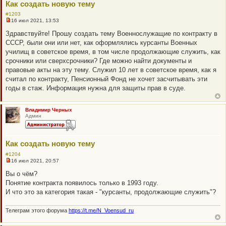
Как создать новую тему
#1203
16 июл 2021, 13:53
Н
е
Здравствуйте! Прошу создать тему Военнослужащие по контракту в
п
СССР, были они или нет, как оформлялись курсанты Военных
р
о
училищ в советское время, в том числе продолжающие служить, как
ч
срочники или сверхсрочники? Где можно найти документы и
и
т
правовые акты на эту тему. Служил 10 лет в советское время, как я
а
считал по контракту, Пенсионный Фонд не хочет засчитывать эти
н
н
годы в стаж. Информация нужна для защиты прав в суде.
о
е
с
о
Владимир Черных
о
Админ
б
щ
е
н
Как создать новую тему
и
е
#1204
16 июл 2021, 20:57
Н
е
Вы о чём?
п
Понятие контракта появилось только в 1993 году.
р
о
И что это за категория такая - "курсанты, продолжающие служить"?
ч
и
т
Телеграм этого форума
https://t.me/N_Voensud_ru
а
н
н