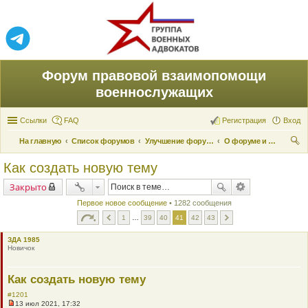
Форум правовой взаимопомощи
военнослужащих
Ссылки
FAQ
Регистрация
Вход
На главную
Список форумов
Улучшение форума
О форуме и его поддержке
ои
Как создать новую тему
ск
Закрыто
Первое новое сообщение
• 1282 сообщения
1
…
39
40
41
42
43
ЗДА 1985
Новичок
Как создать новую тему
#1201
13 июл 2021, 17:32