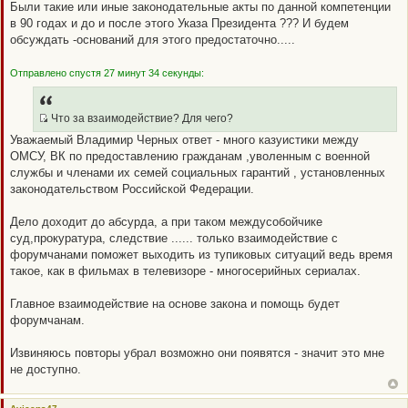
Были такие или иные законодательные акты по данной компетенции
в 90 годах и до и после этого Указа Президента ??? И будем
обсуждать -оснований для этого предостаточно.....
Отправлено спустя 27 минут 34 секунды:
Что за взаимодействие? Для чего?
Q
Уважаемый Владимир Черных ответ - много казуистики между
R
ОМСУ, ВК по предоставлению гражданам ,уволенным с военной
_
службы и членами их семей социальных гарантий , установленных
B
законодательством Российской Федерации.
B
P
Дело доходит до абсурда, а при таком междусобойчике
O
суд,прокуратура, следствие ...... только взаимодействие с
S
форумчанами поможет выходить из тупиковых ситуаций ведь время
T
такое, как в фильмах в телевизоре - многосерийных сериалах.
Главное взаимодействие на основе закона и помощь будет
форумчанам.
Извиняюсь повторы убрал возможно они появятся - значит это мне
не доступно.