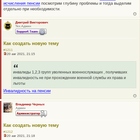
исчисления пенсии
посмотрим глубину проблемы и тогда выделим
отдельно при необходимости.
Дмитрий Викторович
Тех.Админ
Как создать новую тему
#1211
20 авг 2021, 21:15
Н
е
п
р
о
инвалиды 1,2,3 групп уволенных военнослужащих , получивших
ч
инвалидность не при прохождении военной службы их права и
и
т
льготы
а
Инвалидность на пенсии
н
н
о
е
Владимир Черных
с
Админ
о
о
б
щ
е
Как создать новую тему
н
#1212
и
е
20 авг 2021, 21:18
Н