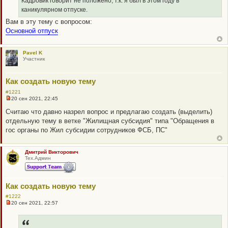
Кадровик говорит не положено, т.к. я был в этом году в
а
каникулярном отпуске.
н
н
Вам в эту тему с вопросом:
о
Основной отпуск
е
с
о
о
Pavel K
б
Участник
щ
е
н
и
Как создать новую тему
е
#1221
20 сен 2021, 22:45
Н
е
Считаю что давно назрел вопрос и предлагаю создать (выделить)
п
отдельную тему в ветке "Жилищная субсидия" типа "Обращения в
р
о
гос органы по Жил субсидии сотрудников ФСБ, ПС"
ч
и
т
а
Дмитрий Викторович
н
Тех.Админ
н
о
е
с
Как создать новую тему
о
о
#1222
б
20 сен 2021, 22:57
щ
Н
е
е
н
п
и
р