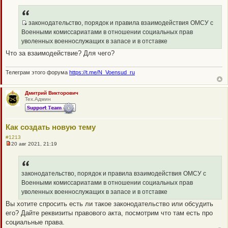
е
п
р
о
законодательство, порядок и правила взаимодействия ОМСУ с
ч
Q
Военными комиссариатами в отношении социальных прав
и
R
т
уволенных военнослужащих в запасе и в отставке
а
_
Что за взаимодействие? Для чего?
н
B
н
о
B
е
Телеграм этого форума
https://t.me/N_Voensud_ru
P
с
о
O
о
Дмитрий Викторович
S
б
Тех.Админ
щ
T
е
н
и
Как создать новую тему
е
#1213
20 авг 2021, 21:19
Н
е
п
р
о
законодательство, порядок и правила взаимодействия ОМСУ с
ч
Военными комиссариатами в отношении социальных прав
и
т
уволенных военнослужащих в запасе и в отставке
а
Вы хотите спросить есть ли такое законодательство или обсудить
н
н
его? Дайте реквизиты правового акта, посмотрим что там есть про
о
социальные права.
е
с