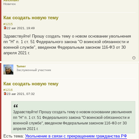
Avicena47
Новичок
Как создать новую тему
#1215
22 авг 2021, 19:49
Н
е
Здравствуйте! Прошу создать тему о новом основании увольнения
п
пп "Н" п. 1 ст. 51 Федерального закона "О воинской обязанности и
р
о
военной службе", введеном Федеральным законом 116-ФЗ от 30
ч
апреля 2021 г.
и
т
а
н
Tamer
н
Заслуженный участник
о
е
с
Как создать новую тему
о
о
#1216
б
23 авг 2021, 07:32
щ
Н
е
е
н
п
и
р
е
о
Здравствуйте! Прошу создать тему о новом основании увольнения
ч
пп "Н" п. 1 ст. 51 Федерального закона "О воинской обязанности и
и
т
военной службе", введеном Федеральным законом 116-ФЗ от 30
а
апреля 2021 г.
н
н
Есть тема:
Увольнение в связи с прекращением гражданства РФ
о