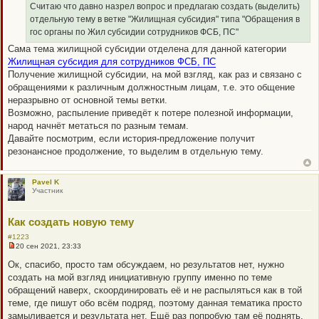
е
о
Считаю что давно назрел вопрос и предлагаю создать (выделить)
ч
отдельную тему в ветке "Жилищная субсидия" типа "Обращения в
и
т
гос органы по Жил субсидии сотрудников ФСБ, ПС"
а
Сама тема жилищной субсидии отделена для данной категории
н
н
Жилищная субсидия для сотрудников ФСБ, ПС
о
Получение жилищной субсидии, на мой взгляд, как раз и связано с
е
с
обращениями к различным должностным лицам, т.е. это общение
о
неразрывно от основной темы ветки.
о
б
Возможно, распыление приведёт к потере полезной информации,
щ
народ начнёт метаться по разным темам.
е
н
Давайте посмотрим, если история-предложение получит
и
резонансное продолжение, то выделим в отдельную тему.
е
Pavel K
Участник
Как создать новую тему
#1223
20 сен 2021, 23:33
Н
е
Ок, спасибо, просто там обсуждаем, но результатов нет, нужно
п
создать на мой взгляд инициативную группу именно по теме
р
о
обращений наверх, скоординировать её и не распыляться как в той
ч
теме, где пишут обо всём подряд, поэтому данная тематика просто
и
т
замыливается и результата нет. Ещё раз попробую там её поднять,