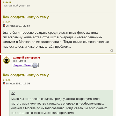
Schell
о
Постоянный участник
е
с
о
о
Как создать новую тему
б
щ
#1205
е
26 июл 2021, 22:54
н
Н
и
е
Было бы интересно создать среди участников форума типа
е
п
гистограмму количества стоящих в очереди и необеспеченных
р
о
жильем в Москве по их голосованию. Тогда стало бы ясно сколько
ч
нас осталось и какого масштаба проблема.
и
т
а
н
Дмитрий Викторович
н
Тех.Админ
о
е
с
о
Как создать новую тему
о
б
#1206
щ
28 июл 2021, 17:58
е
Н
н
е
и
п
е
р
о
Было бы интересно создать среди участников форума типа
ч
гистограмму количества стоящих в очереди и необеспеченных
и
т
жильем в Москве по их голосованию. Тогда стало бы ясно сколько
а
нас осталось и какого масштаба проблема.
н