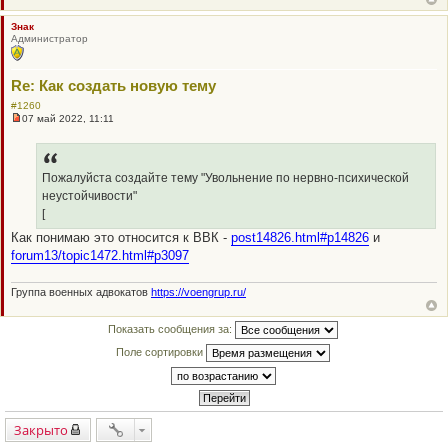
ч
и
Знак
т
Администратор
а
н
н
о
Re: Как создать новую тему
е
с
#1260
о
07 май 2022, 11:11
о
Н
б
е
щ
п
е
р
н
о
Пожалуйста создайте тему "Увольнение по нервно-психической
и
ч
неустойчивости"
е
и
т
[
а
Как понимаю это относится к ВВК -
post14826.html#p14826
и
н
н
forum13/topic1472.html#p3097
о
е
с
Группа военных адвокатов
https://voengrup.ru/
о
о
б
Показать сообщения за:
щ
е
Поле сортировки
н
и
е
Закрыто