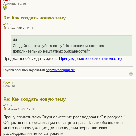
т
Администратор
а
н
н
о
Re: Как создать новую тему
е
с
#1256
о
06 апр 2022, 11:38
о
Н
б
е
щ
п
е
р
н
о
Создайте, пожалуйста ветку "Наложение множества
и
ч
дополнительных нештатных обязанностей"
е
и
т
Предлагаю обсуждать здесь:
Принуждение к совместительству
а
н
н
Группа военных адвокатов
https://voengrup.ru/
о
е
с
о
Судкор
о
Новичок
б
щ
е
Re: Как создать новую тему
н
и
#1257
е
04 май 2022, 17:08
Н
е
Прошу создать тему "журналистские расследования" в разделе "
п
Общественные организации по защите прав". К нам обращается
р
о
много военнослужащих для проведения журналистских
ч
расследований по их ситуациям
и