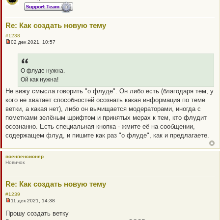
н
н
о
е
Re: Как создать новую тему
с
о
#1238
о
02 дек 2021, 10:57
Н
б
е
щ
п
е
р
н
о
О флуде нужна.
и
ч
е
Ой как нужна!
и
т
Не вижу смысла говорить "о флуде". Он либо есть (благодаря тем, у
а
кого не хватает способностей осознать какая информация по теме
н
н
ветки, а какая нет), либо он вычищается модераторами, иногда с
о
пометками зелёным шрифтом и принятых мерах к тем, кто флудит
е
с
осознанно. Есть специальная кнопка - жмите её на сообщении,
о
содержащем флуд, и пишите как раз "о флуде", как и предлагаете.
о
б
щ
е
военпенсионер
н
Новичок
и
е
Re: Как создать новую тему
#1239
11 дек 2021, 14:38
Н
е
Прошу создать ветку
п