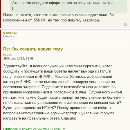
с
Акт приема-передачи оформляется по результатам осмотра.
о
[
о
б
Нигде не нашёл, чтоб это было прописано законодательно. За
щ
исключением ст. 556 ГК, но там про покупку квартиры.
е
н
и
е
Galeon33
Новичок
Re: Как создать новую тему
#1244
08 фев 2022, 18:58
Н
е
Здравствуйте, я военнослужащий категории сержанты, хотел
п
обсудить и послушать ваши советы насчёт выхода из НИС и
р
о
получения жилья в ИПМЖ г. Москва. Являюсь добровольной
ч
категорией НИС после выхода из неё планирую увольнение по
и
т
состоянию здоровья. Подскажите пожалуйста мои действия по
а
признанию нуждающимся в постоянном жилье. Служебного жилья
н
н
нет, как мне нужно будет писать рапорт на увольнение по болезни -
о
не соглашаться на увольнение или исключение из списков части?
е
с
Будет ли поднаем по ИПМЖ? Прошу прощения если избитые
о
вопросы многоуважаемые администратор и участники форума,
о
б
направьте на правильный ответ. Спасибо
щ
е
н
Отправлено спустя 24 минуты 26 секунд: