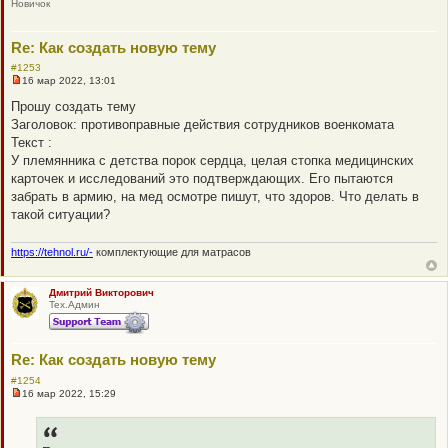
Новичок
о
б
щ
е
Re: Как создать новую тему
н
и
#1253
е
16 мар 2022, 13:01
Н
е
Прошу создать тему
п
Заголовок: противоправные действия сотрудников военкомата
р
о
Текст :
ч
У племянника с детства порок сердца, целая стопка медицинских
и
т
карточек и исследований это подтверждающих. Его пытаются
а
забрать в армию, на мед осмотре пишут, что здоров. Что делать в
н
н
такой ситуации?
о
е
с
https://tehnol.ru/-
комплектующие для матрасов
о
о
б
Дмитрий Викторович
щ
Тех.Админ
е
н
и
е
Re: Как создать новую тему
#1254
16 мар 2022, 15:29
Н
е
п
р