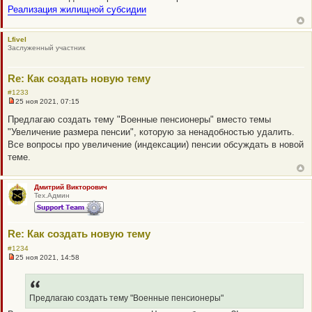
и
Реализация жилищной субсидии
е
Lfivel
Заслуженный участник
Re: Как создать новую тему
#1233
25 ноя 2021, 07:15
Н
е
Предлагаю создать тему "Военные пенсионеры" вместо темы
п
"Увеличение размера пенсии", которую за ненадобностью удалить.
р
о
Все вопросы про увеличение (индексации) пенсии обсуждать в новой
ч
теме.
и
т
а
н
Дмитрий Викторович
н
Тех.Админ
о
е
с
о
Re: Как создать новую тему
о
б
#1234
щ
25 ноя 2021, 14:58
е
Н
н
е
и
п
е
р
о
Предлагаю создать тему "Военные пенсионеры"
ч