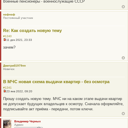
Военные пенсионеры - военнослужащие СССР
р
о
ч
и
нафнаф
т
Постоянный участник
а
н
н
о
Re: Как создать новую тему
е
с
#1240
о
11 дек 2021, 23:33
Н
о
е
б
зачем?
п
щ
р
е
о
н
ч
и
и
е
Дмитрий1979пп
т
Новичок
а
н
н
о
В МЧС новая схема выдачи квартир - без осмотра
е
с
#1241
о
23 янв 2022, 09:20
Н
о
е
б
Прошу создать новую тему. МЧС ни на каком этапе выдачи квартир
п
щ
не допускает будущих владельцев к осмотру. Сначала оформляйте,
р
е
о
н
подписывайте акт приёма - передачи, потом ключи.
ч
и
и
е
т
а
Владимир Черных
н
Админ