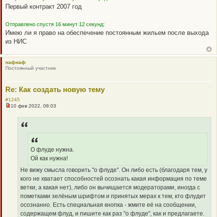
и
Первый контракт 2007 год
е
Отправлено спустя 16 минут 12 секунд:
Имею ли я право на обеспечение постоянным жильем после выхода
из НИС
нафнаф
Постоянный участник
Re: Как создать новую тему
#1245
10 фев 2022, 08:03
Н
е
п
р
о
ч
и
О флуде нужна.
т
а
Ой как нужна!
н
н
Не вижу смысла говорить "о флуде". Он либо есть (благодаря тем, у
о
кого не хватает способностей осознать какая информация по теме
е
с
ветки, а какая нет), либо он вычищается модераторами, иногда с
о
пометками зелёным шрифтом и принятых мерах к тем, кто флудит
о
б
осознанно. Есть специальная кнопка - жмите её на сообщении,
щ
содержащем флуд, и пишите как раз "о флуде", как и предлагаете.
е