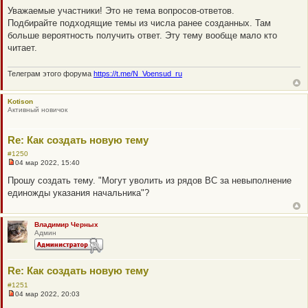
б
е
щ
Уважаемые участники! Это не тема вопросов-ответов.
п
е
Подбирайте подходящие темы из числа ранее созданных. Там
р
н
о
и
больше вероятность получить ответ. Эту тему вообще мало кто
ч
е
читает.
и
т
а
Телеграм этого форума
https://t.me/N_Voensud_ru
н
н
о
е
Kotison
с
Активный новичок
о
о
б
Re: Как создать новую тему
щ
е
#1250
н
04 мар 2022, 15:40
и
Н
е
е
Прошу создать тему. "Могут уволить из рядов ВС за невыполнение
п
единожды указания начальника"?
р
о
ч
и
Владимир Черных
т
Админ
а
н
н
о
е
Re: Как создать новую тему
с
о
#1251
о
04 мар 2022, 20:03
Н
б