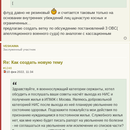
н
[
и
е
флуд давно не резиновый
и считается таковым только на
основании внутренних убеждений лиц щачастую косных и
ограниченных...
предлагаю создать ветку по обсуждению постановлений 3 ОВС(
апелляционного военного суда) по аналогии с кассационным
VESKAIMA
Заслуженный участник
Re: Как создать новую тему
#1246
10 фев 2022, 11:34
Н
е
п
р
о
Здравствуйте, я военнослужащий категории сержанты, хотел
ч
обсудить и послушать ваши советы насчёт выхода из НИС и
и
т
получения жилья в ИПМЖ г. Москва. Являюсь добровольной
а
категорией НИС после выхода из неё планирую увольнение по
н
н
состоянию здоровья. Подскажите пожалуйста мои действия по
о
признанию нуждающимся в постоянном жилье. Служебного жилья
е
с
нет, как мне нужно будет писать рапорт на увольнение по болезни
о
- не соглашаться на увольнение или исключение из списков части?
о