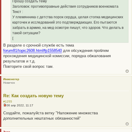
о
Прошу создать тему
ч
Заголовок: противоправные действия сотрудников военкомата
и
т
Текст :
а
У племянника с детства порок сердца, целая стопка медицинских
н
н
карточек и исследований это подтверждающих. Его пытаются
о
забрать в армию, на мед осмотре пишут, что здоров. Что делать в
е
с
такой ситуации?
о
[
о
б
В разделе о срочной службе есть тема
щ
forum81/topic2608.html#p1558540
для обсуждения проблем
е
н
прохождения медицинской комиссии, порядка обжалования
и
результатов и т.д.
е
Повторите свой вопрос там.
Инженегер
Новичок
Re: Как создать новую тему
#1255
06 апр 2022, 11:17
Н
е
Создайте, пожалуйста ветку "Наложение множества
п
дополнительных нештатных обязанностей"
р
о
ч
и
Знак