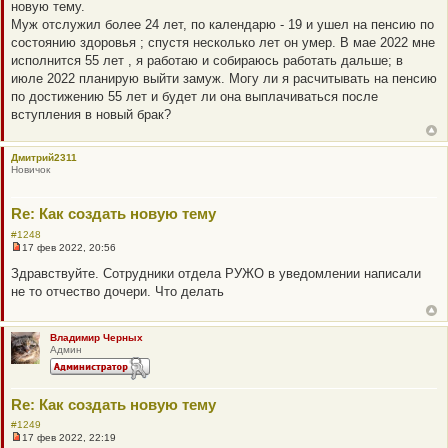
новую тему.
р
о
Муж отслужил более 24 лет, по календарю - 19 и ушел на пенсию по
ч
состоянию здоровья ; спустя несколько лет он умер. В мае 2022 мне
и
т
исполнится 55 лет , я работаю и собираюсь работать дальше; в
а
июле 2022 планирую выйти замуж. Могу ли я расчитывать на пенсию
н
н
по достижению 55 лет и будет ли она выплачиваться после
о
вступления в новый брак?
е
с
о
о
Дмитрий2311
б
Новичок
щ
е
н
Re: Как создать новую тему
и
е
#1248
17 фев 2022, 20:56
Н
е
Здравствуйте. Сотрудники отдела РУЖО в уведомлении написали
п
не то отчество дочери. Что делать
р
о
ч
и
Владимир Черных
т
Админ
а
н
н
о
е
Re: Как создать новую тему
с
о
#1249
о
17 фев 2022, 22:19
Н