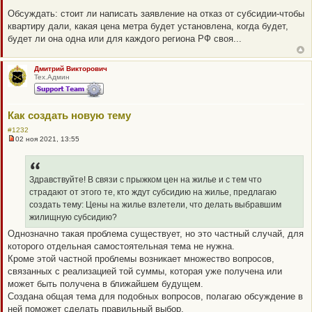
Н
е
Обсуждать: стоит ли написать заявление на отказ от субсидии-чтобы
п
квартиру дали, какая цена метра будет установлена, когда будет,
р
о
будет ли она одна или для каждого региона РФ своя...
ч
и
т
а
Дмитрий Викторович
н
Тех.Админ
н
о
е
с
Как создать новую тему
о
о
#1232
б
02 ноя 2021, 13:55
щ
Н
е
е
н
п
и
р
е
о
Здравствуйте! В связи с прыжком цен на жилье и с тем что
ч
страдают от этого те, кто ждут субсидию на жилье, предлагаю
и
т
создать тему: Цены на жилье взлетели, что делать выбравшим
а
жилищную субсидию?
н
н
Однозначно такая проблема существует, но это частный случай, для
о
которого отдельная самостоятельная тема не нужна.
е
с
Кроме этой частной проблемы возникает множество вопросов,
о
связанных с реализацией той суммы, которая уже получена или
о
б
может быть получена в ближайшем будущем.
щ
Создана общая тема для подобных вопросов, полагаю обсуждение в
е
н
ней поможет сделать правильный выбор.