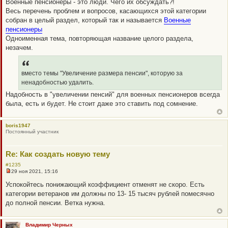
Военные пенсионеры - это люди. Чего их обсуждать?!
и
т
Весь перечень проблем и вопросов, касающихся этой категории
а
собран в целый раздел, который так и называется
Военные
н
н
пенсионеры
о
Одноименная тема, повторяющая название целого раздела,
е
с
незачем.
о
о
б
щ
вместо темы "Увеличение размера пенсии", которую за
е
н
ненадобностью удалить.
и
е
Надобность в "увеличении пенсий" для военных пенсионеров всегда
была, есть и будет. Не стоит даже это ставить под сомнение.
boris1947
Постоянный участник
Re: Как создать новую тему
#1235
29 ноя 2021, 15:16
Н
е
Успокойтесь понижающий коэффициент отменят не скоро. Есть
п
категории ветеранов им должны по 13- 15 тысяч рублей помесячно
р
о
до полной пенсии. Ветка нужна.
ч
и
т
а
Владимир Черных