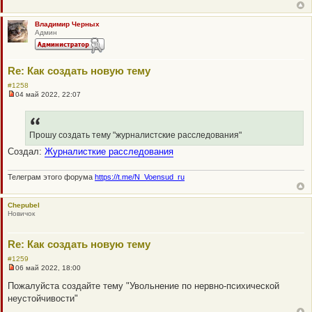
т
а
н
Владимир Черных
н
Админ
о
е
с
о
Re: Как создать новую тему
о
б
#1258
щ
04 май 2022, 22:07
е
Н
н
е
и
п
е
р
о
Прошу создать тему "журналистские расследования"
ч
Создал:
Журналисткие расследования
и
т
а
н
Телеграм этого форума
https://t.me/N_Voensud_ru
н
о
е
Chepubel
с
Новичок
о
о
б
Re: Как создать новую тему
щ
е
#1259
н
и
06 май 2022, 18:00
Н
е
е
Пожалуйста создайте тему "Увольнение по нервно-психической
п
неустойчивости"
р
о