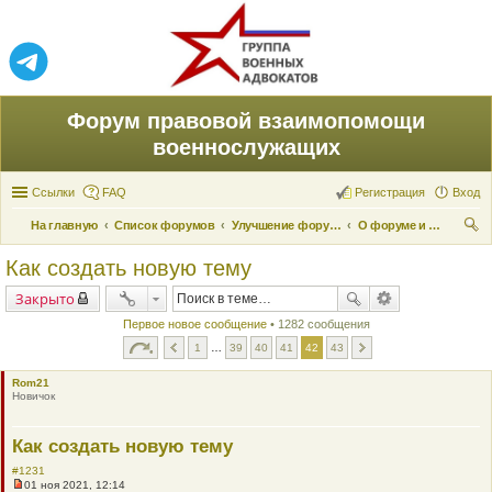
Форум правовой взаимопомощи
военнослужащих
Ссылки
FAQ
Регистрация
Вход
На главную
Список форумов
Улучшение форума
О форуме и его поддержке
ои
Как создать новую тему
ск
Закрыто
Первое новое сообщение
• 1282 сообщения
1
…
39
40
41
42
43
Rom21
Новичок
Как создать новую тему
#1231
01 ноя 2021, 12:14