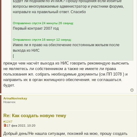
б
Будет ли поднаем по ИПМЖ? Прошу прощения если избитые
щ
вопросы многоуважаемые администратор и участники форума,
е
н
направьте на правильный ответ. Спасибо
и
е
Отправлено спустя 24 минуты 26 секунд:
Первый контракт 2007 год
Отправлено спустя 16 минут 12 секунд:
Имею ли я право на обеспечение постоянным жильем после
выхода из НИС
[
прежде чем насчёт выхода из НИС говорить рекомендую выяснить
не являетесь ли собственником а также не имеете ли права
пользования жп. собрать необходимые документы (см.ПП 1078 ) и
направить их в орган жилищного обеспечения. не соглашаться.
будет.
ArinaNovinskay
Новичок
Re: Как создать новую тему
#1247
17 фев 2022, 10:20
Н
е
Добрый день!Не нашла ситуации, похожей на мою, прошу создать
п