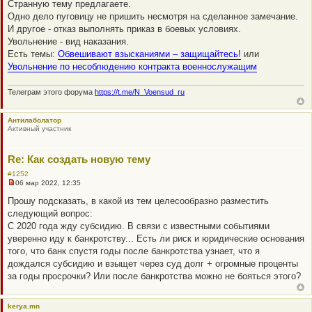
е
щ
Странную тему предлагаете.
п
е
Одно дело пуговицу не пришить несмотря на сделанное замечание.
р
н
о
и
И другое - отказ выполнять приказ в боевых условиях.
ч
е
Увольнение - вид наказания.
и
т
Есть темы:
Обвешивают взысканиями – защищайтесь!
или
а
Увольнение по несоблюдению контракта военнослужащим
н
н
о
Телеграм этого форума
https://t.me/N_Voensud_ru
е
с
о
о
Антилаболатор
б
Активный участник
щ
е
н
Re: Как создать новую тему
и
е
#1252
06 мар 2022, 12:35
Н
е
Прошу подсказать, в какой из тем целесообразно разместить
п
следующий вопрос:
р
о
С 2020 года жду субсидию. В связи с известными событиями
ч
уверенно иду к банкротству... Есть ли риск и юридические основания
и
т
того, что банк спустя годы после банкротства узнает, что я
а
дождался субсидию и взыщет через суд долг + огромные проценты
н
н
за годы просрочки? Или после банкротства можно не бояться этого?
о
е
с
kerya.mn
о