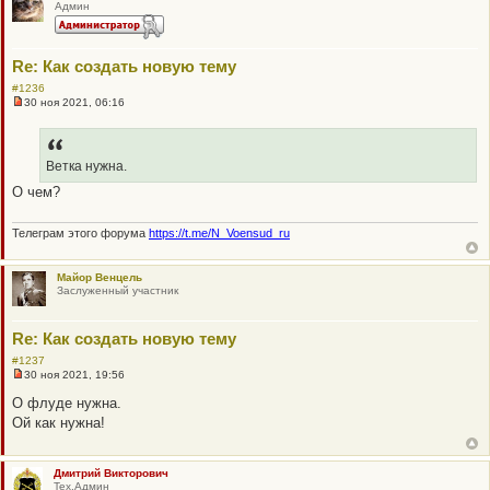
н
Админ
н
о
е
с
Re: Как создать новую тему
о
о
#1236
б
30 ноя 2021, 06:16
щ
Н
е
е
н
п
и
р
е
о
Ветка нужна.
ч
О чем?
и
т
а
н
Телеграм этого форума
https://t.me/N_Voensud_ru
н
о
е
Майор Венцель
с
Заслуженный участник
о
о
б
Re: Как создать новую тему
щ
е
#1237
н
и
30 ноя 2021, 19:56
Н
е
е
О флуде нужна.
п
Ой как нужна!
р
о
ч
и
Дмитрий Викторович
т
Тех.Админ
а