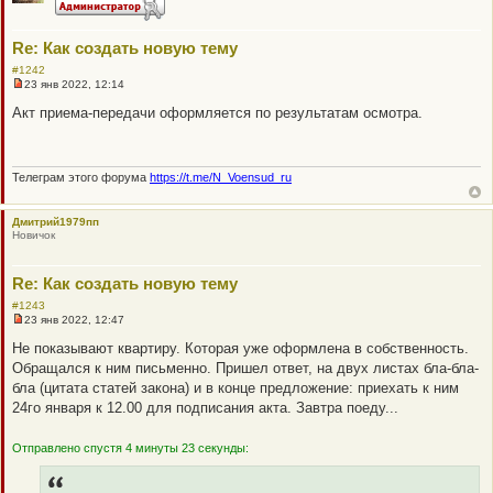
н
о
е
с
Re: Как создать новую тему
о
о
#1242
б
23 янв 2022, 12:14
щ
Н
е
е
Акт приема-передачи оформляется по результатам осмотра.
н
п
и
р
е
о
ч
и
Телеграм этого форума
https://t.me/N_Voensud_ru
т
а
н
Дмитрий1979пп
н
Новичок
о
е
с
о
Re: Как создать новую тему
о
б
#1243
щ
23 янв 2022, 12:47
Н
е
е
н
Не показывают квартиру. Которая уже оформлена в собственность.
п
и
Обращался к ним письменно. Пришел ответ, на двух листах бла-бла-
р
е
о
бла (цитата статей закона) и в конце предложение: приехать к ним
ч
24го января к 12.00 для подписания акта. Завтра поеду...
и
т
а
Отправлено спустя 4 минуты 23 секунды:
н
н
о
е