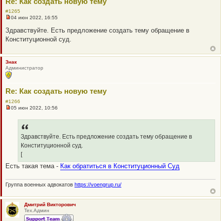
Re: Как создать новую тему
е
с
#1265
о
04 июн 2022, 16:55
Н
о
е
б
Здравствуйте. Есть предложение создать тему обращение в
п
щ
Конституционной суд.
р
е
о
н
ч
и
и
е
Знак
т
Администратор
а
н
н
о
Re: Как создать новую тему
е
с
#1266
о
05 июн 2022, 10:56
о
Н
б
е
щ
п
е
р
н
о
Здравствуйте. Есть предложение создать тему обращение в
и
ч
Конституционной суд.
е
и
т
[
а
Есть такая тема -
Как обратиться в Конституционный Суд
н
н
о
е
Группа военных адвокатов
https://voengrup.ru/
с
о
о
Дмитрий Викторович
б
Тех.Админ
щ
е