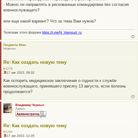
т
- Можно ли направлять в рискованные командировки без согласия
а
военнослужащего?
н
н
о
или еще какой вариант? Что за тема Вам нужна?
е
с
о
Телеграм этого форума
https://t.me/N_Voensud_ru
о
б
щ
е
Людмила Макс
н
Новичок
и
е
Re: Как создать новую тему
#1279
17 авг 2022, 09:32
Н
е
Как оспорить медицинское заключение о годности к службе
п
военнослужащего, принявшего присягу 13 августа, если болезнь
р
о
продолжается?
ч
и
т
а
Владимир Черных
н
Админ
н
о
е
с
Re: Как создать новую тему
о
о
#1280
б
17 авг 2022, 12:35