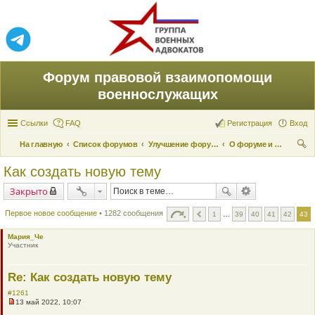
Форум правовой взаимопомощи
военнослужащих
Ссылки
FAQ
Регистрация
Вход
На главную
Список форумов
Улучшение форума
О форуме и его поддержке
ои
Как создать новую тему
ск
Закрыто
Первое новое сообщение
• 1282 сообщения
1
…
39
40
41
42
43
Мария_Че
Участник
Re: Как создать новую тему
#1261
13 май 2022, 10:07
Н