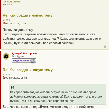
Alena29111998
т
Новичок
а
н
н
о
Re: Как создать новую тему
е
с
#1275
о
02 авг 2022, 05:59
Н
о
е
б
Прошу создать тему
п
щ
Как продлить поднаем военнослужащему по окончанию срока
р
е
о
н
действия договора аренды квартиры? Какие документы для этого
ч
и
нужны, нужно ли собирать все справки заново?
и
е
т
а
н
Дмитрий Викторович
н
Тех.Админ
о
е
с
о
Re: Как создать новую тему
о
б
#1276
щ
02 авг 2022, 08:56
е
Н
н
е
и
п
е
р
о
Как продлить поднаем военнослужащему по окончанию срока
ч
действия договора аренды квартиры? Какие документы для этого
и
т
нужны, нужно ли собирать все справки заново?
а
Всё, что связано с поднаймом, можете обсудить в этой теме:
н