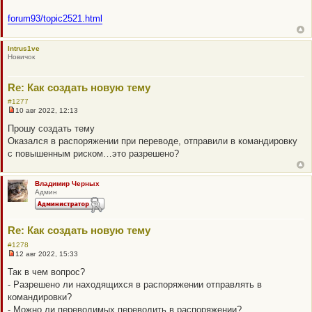
н
о
forum93/topic2521.html
е
с
о
о
Intrus1ve
б
Новичок
щ
е
н
и
Re: Как создать новую тему
е
#1277
10 авг 2022, 12:13
Н
е
Прошу создать тему
п
Оказался в распоряжении при переводе, отправили в командировку
р
о
с повышенным риском…это разрешено?
ч
и
т
а
Владимир Черных
н
Админ
н
о
е
с
Re: Как создать новую тему
о
о
#1278
б
12 авг 2022, 15:33
щ
Н
е
е
Так в чем вопрос?
н
п
- Разрешено ли находящихся в распоряжении отправлять в
и
р
е
о
командировки?
ч
- Можно ли переводимых переводить в распоряжении?
и