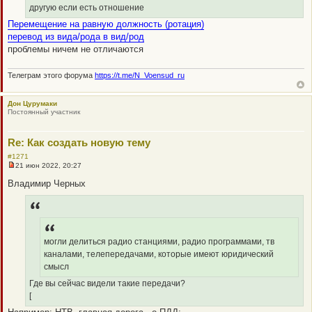
с
другую если есть отношение
о
о
Перемещение на равную должность (ротация)
б
перевод из вида/рода в вид/род
щ
е
проблемы ничем не отличаются
н
и
е
Телеграм этого форума
https://t.me/N_Voensud_ru
Дон Цурумаки
Постоянный участник
Re: Как создать новую тему
#1271
21 июн 2022, 20:27
Н
е
Владимир Черных
п
р
о
ч
и
т
а
могли делиться радио станциями, радио программами, тв
н
каналами, телепередачами, которые имеют юридический
н
о
смысл
е
с
Где вы сейчас видели такие передачи?
о
[
о
б