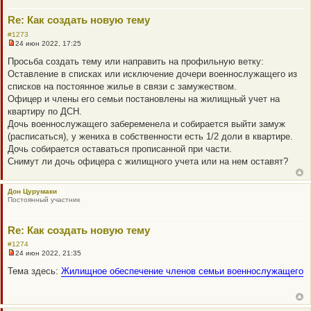
е
Re: Как создать новую тему
#1273
24 июн 2022, 17:25
Н
е
Просьба создать тему или направить на профильную ветку:
п
Оставление в списках или исключение дочери военнослужащего из
р
о
списков на постоянное жилье в связи с замужеством.
ч
Офицер и члены его семьи постановлены на жилищный учет на
и
т
квартиру по ДСН.
а
Дочь военнослужащего забеременела и собирается выйти замуж
н
н
(расписаться), у жениха в собственности есть 1/2 доли в квартире.
о
Дочь собирается оставаться прописанной при части.
е
с
Снимут ли дочь офицера с жилищного учета или на нем оставят?
о
о
б
Дон Цурумаки
щ
Постоянный участник
е
н
и
е
Re: Как создать новую тему
#1274
24 июн 2022, 21:35
Н
е
Тема здесь:
Жилищное обеспечение членов семьи военнослужащего
п
р
о
ч
и