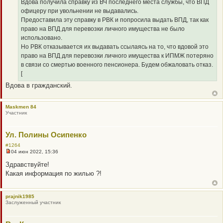
Вдова получила справку из ВЧ последнего места службы, что ВПД
е
офицеру при увольнении не выдавались.
Предоставила эту справку в РВК и попросила выдать ВПД, так как
право на ВПД для перевозки личного имущества не было
использовано.
Но РВК отказывается их выдавать ссылаясь на то, что вдовой это
право на ВПД для перевозки личного имущества к ИПМЖ потеряно
в связи со смертью военного пенсионера. Будем обжаловать отказ.
[
Вдова в гражданский.
Maskmen 84
Участник
Ул. Полины Осипенко
#1264
04 июн 2022, 15:36
Н
е
Здравствуйте!
п
Какая информация по жилью ?!
р
о
ч
и
prajnik1985
т
Заслуженный участник
а
н
н
о