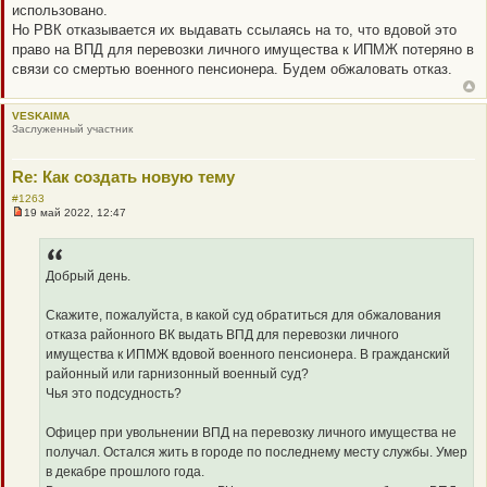
использовано.
Но РВК отказывается их выдавать ссылаясь на то, что вдовой это
право на ВПД для перевозки личного имущества к ИПМЖ потеряно в
связи со смертью военного пенсионера. Будем обжаловать отказ.
VESKAIMA
Заслуженный участник
Re: Как создать новую тему
#1263
19 май 2022, 12:47
Н
е
п
р
о
Добрый день.
ч
и
т
Скажите, пожалуйста, в какой суд обратиться для обжалования
а
отказа районного ВК выдать ВПД для перевозки личного
н
н
имущества к ИПМЖ вдовой военного пенсионера. В гражданский
о
районный или гарнизонный военный суд?
е
с
Чья это подсудность?
о
о
б
Офицер при увольнении ВПД на перевозку личного имущества не
щ
получал. Остался жить в городе по последнему месту службы. Умер
е
н
в декабре прошлого года.
и