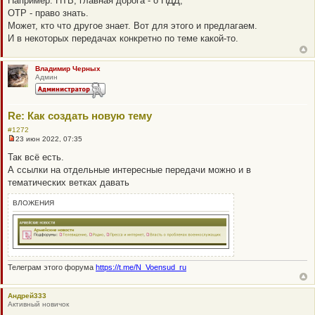
Например: НТВ, главная дорога - о ПДД;
щ
е
ОТР - право знать.
н
Может, кто что другое знает. Вот для этого и предлагаем.
и
е
И в некоторых передачах конкретно по теме какой-то.
Владимир Черных
Админ
Re: Как создать новую тему
#1272
23 июн 2022, 07:35
Н
е
Так всё есть.
п
А ссылки на отдельные интересные передачи можно и в
р
о
тематических ветках давать
ч
и
ВЛОЖЕНИЯ
т
а
н
н
о
е
с
о
Телеграм этого форума
https://t.me/N_Voensud_ru
о
б
щ
Андрей333
е
Активный новичок
н
и