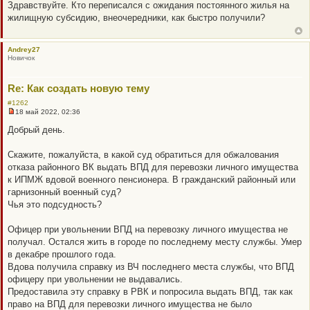
е
Здравствуйте. Кто переписался с ожидания постоянного жилья на
п
жилищную субсидию, внеочередники, как быстро получили?
р
о
ч
и
Andrey27
т
Новичок
а
н
н
о
Re: Как создать новую тему
е
с
#1262
о
18 май 2022, 02:36
Н
о
е
б
Добрый день.
п
щ
р
е
о
н
Скажите, пожалуйста, в какой суд обратиться для обжалования
ч
и
отказа районного ВК выдать ВПД для перевозки личного имущества
и
е
т
к ИПМЖ вдовой военного пенсионера. В гражданский районный или
а
гарнизонный военный суд?
н
н
Чья это подсудность?
о
е
с
Офицер при увольнении ВПД на перевозку личного имущества не
о
получал. Остался жить в городе по последнему месту службы. Умер
о
б
в декабре прошлого года.
щ
Вдова получила справку из ВЧ последнего места службы, что ВПД
е
н
офицеру при увольнении не выдавались.
и
Предоставила эту справку в РВК и попросила выдать ВПД, так как
е
право на ВПД для перевозки личного имущества не было