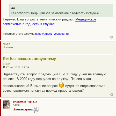
щ
Н
е
е
н
п
и
р
е
о
Как оспорить медицинское заключение о годности к службе
ч
Перенес Ваш вопрос в тематический раздел:
Медицинское
и
т
заключение о годности к службе
а
н
н
Телеграм этого форума
https://t.me/N_Voensud_ru
о
е
с
о
Nik67
о
Новичок
б
щ
е
Re: Как создать новую тему
н
и
#1281
е
17 авг 2022, 14:59
Н
е
Здравствуйте, вопрос следующий! В 2011 году ушёл на военную
п
пенсию! В 2020 году вернулся на службу! Пенсия была
р
о
приостановлена! Внимание вопрос
ч
будет ли индексиоваться
и
возоьновляемая пенсия за период приостановлен?
т
а
н
н
Владимир Черных
о
Админ
е
с
о