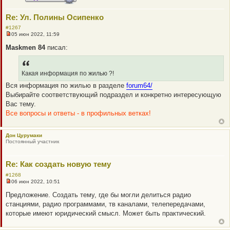
н
и
Re: Ул. Полины Осипенко
е
#1267
05 июн 2022, 11:59
Н
е
Maskmen 84
писал:
п
р
о
ч
Какая информация по жилью ?!
и
т
Вся информация по жилью в разделе
forum64/
а
Выбирайте соответствующий подраздел и конкретно интересующую
н
н
Вас тему.
о
Все вопросы и ответы - в профильных ветках!
е
с
о
о
Дон Цурумаки
б
Постоянный участник
щ
е
н
и
Re: Как создать новую тему
е
#1268
06 июн 2022, 10:51
Н
е
Предложение. Создать тему, где бы могли делиться радио
п
станциями, радио программами, тв каналами, телепередачами,
р
о
которые имеют юридический смысл. Может быть практический.
ч
и
т