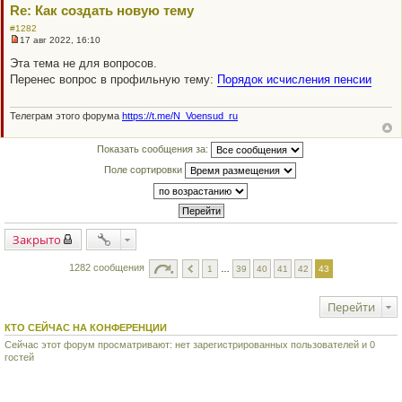
о
Re: Как создать новую тему
б
щ
#1282
е
17 авг 2022, 16:10
н
Н
и
е
Эта тема не для вопросов.
е
п
Перенес вопрос в профильную тему:
Порядок исчисления пенсии
р
о
ч
и
Телеграм этого форума
https://t.me/N_Voensud_ru
т
а
н
Показать сообщения за:
н
о
Поле сортировки
е
с
о
о
б
щ
Закрыто
е
н
и
1282 сообщения
1
…
39
40
41
42
43
е
Перейти
КТО СЕЙЧАС НА КОНФЕРЕНЦИИ
Сейчас этот форум просматривают: нет зарегистрированных пользователей и 0
гостей