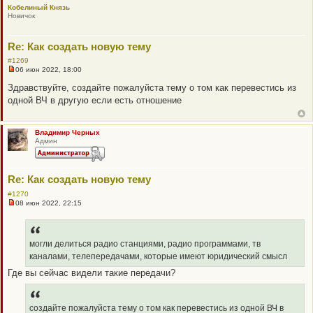
Кобелиный Князь
а
Новичок
н
н
о
е
Re: Как создать новую тему
с
о
#1269
о
06 июн 2022, 18:00
б
Н
щ
е
Здравствуйте, создайте пожалуйста тему о том как перевестись из
е
п
одной ВЧ в другую если есть отношение
н
р
и
о
е
ч
и
Владимир Черных
т
Админ
а
н
н
о
е
Re: Как создать новую тему
с
о
#1270
о
08 июн 2022, 22:15
Н
б
е
щ
п
е
р
н
о
могли делиться радио станциями, радио программами, тв
и
ч
е
каналами, телепередачами, которые имеют юридический смысл
и
т
Где вы сейчас видели такие передачи?
а
н
н
о
создайте пожалуйста тему о том как перевестись из одной ВЧ в
е