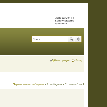
Записаться на
консультацию
адвоката
Регистрация
Вход
Первое новое сообщение
• 2 сообщения • Страница
1
из
1