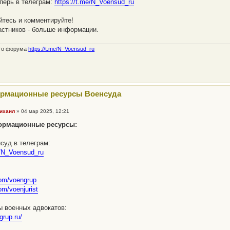
перь в телеграм:
https://t.me/N_Voensud_ru
тесь и комментируйте!
стников - больше информации.
ого форума
https://t.me/N_Voensud_ru
ормационные ресурсы Военсуда
ихаил
»
04 мар 2025, 12:21
ормационные ресурсы:
суд в телеграм:
e/N_Voensud_ru
com/voengrup
om/voenjurist
ы военных адвокатов:
grup.ru/