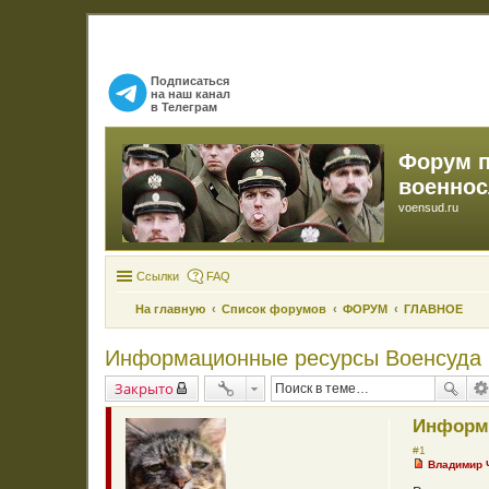
Подписаться
на наш канал
в Телеграм
Форум 
военно
voensud.ru
Ссылки
FAQ
На главную
Список форумов
ФОРУМ
ГЛАВНОЕ
Информационные ресурсы Военсуда
Закрыто
Информ
#1
Владимир
Н
е