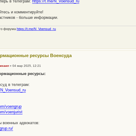
перь в телеграм:
https://t.me/N_Voensud_ru
тесь и комментируйте!
стников - больше информации.
ого форума
https://t.me/N_Voensud_ru
ормационные ресурсы Военсуда
ихаил
»
04 мар 2025, 12:21
ормационные ресурсы:
суд в телеграм:
e/N_Voensud_ru
com/voengrup
om/voenjurist
ы военных адвокатов:
grup.ru/