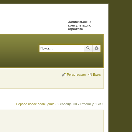
Записаться на
консультацию
адвоката
Регистрация
Вход
Первое новое сообщение
• 2 сообщения • Страница
1
из
1