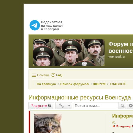
Подписаться
на наш канал
в Телеграм
Форум 
военно
voensud.ru
Ссылки
FAQ
На главную
Список форумов
ФОРУМ
ГЛАВНОЕ
Информационные ресурсы Военсуда
Закрыто
Информ
#1
Владимир
Н
е