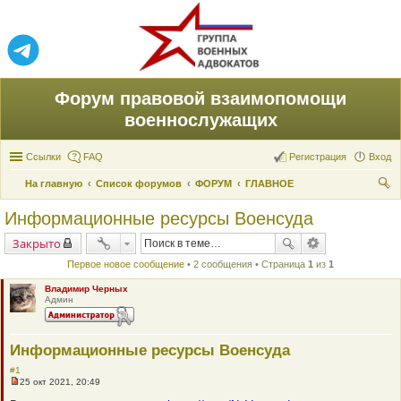
Форум правовой взаимопомощи
военнослужащих
Ссылки
FAQ
Регистрация
Вход
На главную
Список форумов
ФОРУМ
ГЛАВНОЕ
ои
Информационные ресурсы Военсуда
ск
Закрыто
Первое новое сообщение
• 2 сообщения • Страница
1
из
1
Владимир Черных
Админ
Информационные ресурсы Военсуда
#1
25 окт 2021, 20:49
Н
е