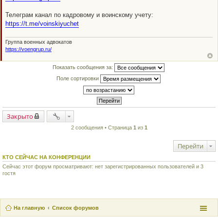
щ
е
н
Телеграм канал по кадровому и воинскому учету:
и
https://t.me/voinskiyuchet
е
Группа военных адвокатов
https://voengrup.ru/
Показать сообщения за:
Поле сортировки
Закрыто
2 сообщения • Страница
1
из
1
Перейти
КТО СЕЙЧАС НА КОНФЕРЕНЦИИ
Сейчас этот форум просматривают: нет зарегистрированных пользователей и 3
гостя
На главную
Список форумов