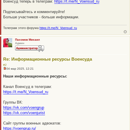
Военсуд теперь в телеграм:
https://t.me/N_Voensud_ru
п
р
о
Подписывайтесь и комментируйте!
ч
Больше участников - больше информации.
и
т
а
Телеграм этого форума
https://t.me/N_Voensud_ru
н
н
о
е
Пахомов Михаил
с
Админ
о
о
б
щ
Re: Информационные ресурсы Военсуда
е
н
#2
и
04 мар 2025, 12:21
е
Н
е
Наши информационные ресурсы:
п
р
о
Канал Военсуд в телеграм:
ч
https://t.me/N_Voensud_ru
и
т
а
Группы ВК:
н
н
https://vk.com/voengrup
о
https://vk.com/voenjurist
е
с
о
Сайт группы военных адвокатов:
о
б
https://voengrup.ru/