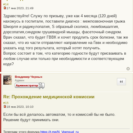
#14
17 янв 2023, 21:49
Н
е
Здравствуйте! Служу по призыву, уже как 4 месяца (120 дней)
п
нахожусь в госпитале, поставили диагноз : межпозвоночная грыжа
р
о
Шморля и радикулопатия, S образный сколиоз, люмбоишалгия,
ч
дорсопатия,синдром грушевидной мышцы, фасеточный синдром.
и
т
Врач сказал, что будет ГВВК и хочет продлить срок болезни, так же
а
сказал, что из части отправляют направление на Гввк и необходимо
н
н
указать код того результата, который хотят получить.
о
Вопрос состоит в том, что категорию годности будут присваивать в
е
с
любом случае или только при необходимости и соответствующем
о
коде?
о
б
щ
е
Владимир Черных
н
Админ
Цитата
и
е
Re: Прохождение медицинской комиссии
#15
18 янв 2023, 10:10
Н
е
Если бы всё делалось автоматом, то и комиссий бы не было.
п
Решение будут принимать они.
р
о
ч
и
Телеграм этого форума
https://t.me/N_Voensud_ru