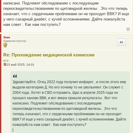
т
написано. Подлежит обследованию с последующим
а
переосвидетельствованием по щитовидной железы . Это что теперь
н
н
означает, что с сердечными проблемами он не проходит ВВК? И еще
о
у него сахарный диабет, с кучей осложнениями. Дайте пожалуйста
е
с
нам совет . Как нам поступить?
о
о
б
Знак
щ
Администратор
е
Цитата
н
и
е
Re: Прохождение медицинской комиссии
#19
23 май 2025, 14:01
Н
е
п
р
о
Здравствуйте. Отец 2022 году получил инфаркт , и после этого ему
ч
выдали категорию Д. Но его почему то не увольняют. Он служит с
и
т
2004 года. Хотят в СВО отправить. Щас в апреле 2025 года он
а
прошел заново ВВК, и вот вчера пришли результаты . Вот что
н
н
написано. Подлежит обследованию с последующим
о
переосвидетельствованием по щитовидной железы . Это что
е
с
теперь означает, что с сердечными проблемами он не проходит
о
ВВК? И еще у него сахарный диабет, с кучей осложнениями. Дайте
о
б
пожалуйста нам совет . Как нам поступить?
щ
[
е