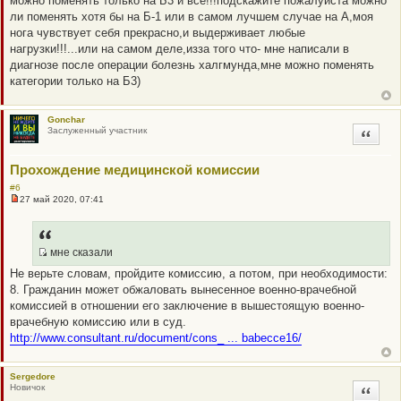
можно поменять только на Б3 и все!!!подскажите пожалуйста можно
щ
ли поменять хотя бы на Б-1 или в самом лучшем случае на А,моя
е
н
нога чувствует себя прекрасно,и выдерживает любые
и
нагрузки!!!...или на самом деле,изза того что- мне написали в
е
диагнозе после операции болезнь халгмунда,мне можно поменять
категории только на Б3)
Gonchar
Заслуженный участник
Цитата
Прохождение медицинской комиссии
#6
27 май 2020, 07:41
Н
е
п
р
о
мне сказали
ч
Q
Не верьте словам, пройдите комиссию, а потом, при необходимости:
и
R
т
8. Гражданин может обжаловать вынесенное военно-врачебной
а
_
комиссией в отношении его заключение в вышестоящую военно-
н
B
н
врачебную комиссию или в суд.
о
B
http://www.consultant.ru/document/cons_ ... babecce16/
е
P
с
о
O
о
S
Sergedore
б
Новичок
Цитата
щ
T
е