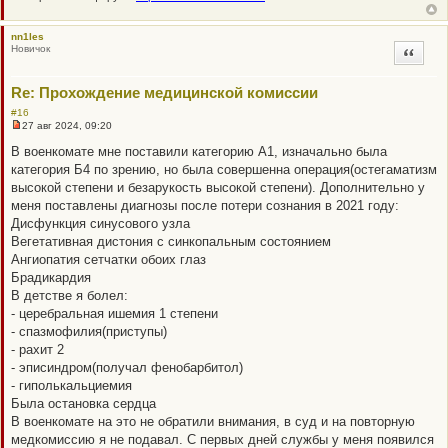
т
а
н
nn1les
н
Новичок
Цитата
о
е
с
о
Re: Прохождение медицинской комиссии
о
б
#16
щ
27 авг 2024, 09:20
Н
е
е
н
В военкомате мне поставили категорию А1, изначально была
п
и
категория Б4 по зрению, но была совершенна операция(остегаматизм
р
е
о
высокой степени и безарукость высокой степени). Дополнительно у
ч
меня поставлены диагнозы после потери сознания в 2021 году:
и
т
Дисфункция синусового узла
а
Вегетативная дистония с синкопальным состоянием
н
н
Ангиопатия сетчатки обоих глаз
о
Брадикардия
е
с
В детстве я болел:
о
- церебральная ишемия 1 степени
о
б
- спазмофилия(приступы)
щ
- рахит 2
е
н
- эписиндром(получал фенобарбитол)
и
- гиполькальциемия
е
Была остановка сердца
В военкомате на это не обратили внимания, в суд и на повторную
медкомиссию я не подавал. С первых дней службы у меня появился