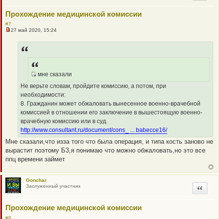
н
и
Прохождение медицинской комиссии
е
#7
27 май 2020, 15:24
Н
е
п
р
о
ч
и
мне сказали
т
Q
а
Не верьте словам, пройдите комиссию, а потом, при
н
R
н
необходимости:
_
о
8. Гражданин может обжаловать вынесенное военно-врачебной
е
B
с
комиссией в отношении его заключение в вышестоящую военно-
B
о
врачебную комиссию или в суд.
о
P
б
http://www.consultant.ru/document/cons_ ... babecce16/
O
щ
е
Мне сказали,что изза того что была операция, и типа кость заново не
S
н
вырастит поэтому Б3,я понимаю что можно обжаловать,но это все
T
и
е
ппц времени займет
Gonchar
Заслуженный участник
Цитата
Прохождение медицинской комиссии
#8