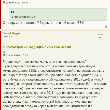
27 май 2020, 15:49
Н
е
п
р
о
времени займет
ч
Q
От форума что хотите ? Здесь нет врачей вашей ВВК.
и
R
т
а
_
н
B
Сергей Чадюк
н
Новичок
Цитата
о
B
е
P
с
о
Прохождение медицинской комиссии
O
о
S
б
#9
щ
T
24 ноя 2020, 15:02
Н
е
е
н
Здравствуйте, не могли бы вы мне кое-что разъяснить?!
п
и
Суть вопроса состоит в том что, я прошел военно врачебную
р
е
о
комиссию(далее ВВК), с результатами которой я не согласен, т.к. у
ч
меня до сих пор стоит диагноз бронхиальная астма (далее БА), и
и
т
есть бумаги со стационарного обследования в 2015 году(выписной
а
эпикриз), в котором написано что у меня стоит диагноз БА, но анализ
н
н
спирометрии(функции внешнего дыхания) показывает нормальную
о
работу моих лёгких, далее в 2018 году по требованию терапевта
е
с
ВВК проходил анализ спирометрии в поликлинике и результат
о
данного анализа - положительный (т.е. имеется улучшение
о
б
проходимости воздуха через мои лёгкие без ингалятора и с
щ