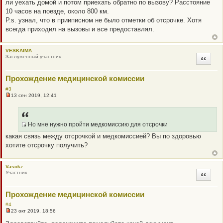
ли уехать домой и потом приехать обратно по вызову? Расстояние
е
10 часов на поезде, около 800 км.
P.s. узнал, что в прииписном не было отметки об отсрочке. Хотя
всегда приходил на вызовы и все предоставлял.
VESKAIMA
Заслуженный участник
Цитата
Прохождение медицинской комиссии
#3
13 сен 2019, 12:41
Н
е
п
р
о
Но мне нужно пройти медкомиссию для отсрочки
ч
Q
какая связь между отсрочкой и медкомиссией? Вы по здоровью
и
R
т
хотите отсрочку получить?
а
_
н
B
н
о
B
Vasokz
е
Участник
Цитата
P
с
о
O
о
Прохождение медицинской комиссии
S
б
щ
T
#4
е
23 окт 2019, 18:56
н
Н
и
е