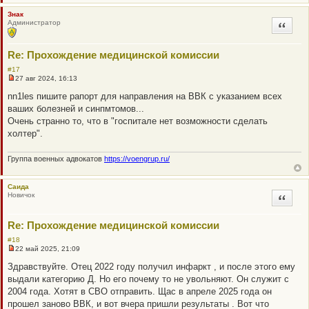
Знак
Администратор
Цитата
Re: Прохождение медицинской комиссии
#17
27 авг 2024, 16:13
Н
е
nn1les пишите рапорт для направления на ВВК с указанием всех
п
ваших болезней и синпмтомов...
р
о
Очень странно то, что в "госпитале нет возможности сделать
ч
холтер".
и
т
а
Группа военных адвокатов
https://voengrup.ru/
н
н
о
е
Саида
с
Новичок
Цитата
о
о
б
Re: Прохождение медицинской комиссии
щ
е
#18
н
22 май 2025, 21:09
и
Н
е
е
Здравствуйте. Отец 2022 году получил инфаркт , и после этого ему
п
выдали категорию Д. Но его почему то не увольняют. Он служит с
р
о
2004 года. Хотят в СВО отправить. Щас в апреле 2025 года он
ч
прошел заново ВВК, и вот вчера пришли результаты . Вот что
и