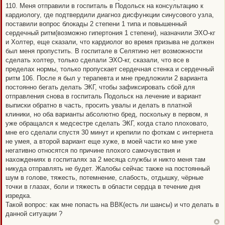
110. Меня отправили в госпиталь в Подольск на консультацию к
кардиологу, где подтвердили диагноз дисфункции синусового узла,
поставили вопрос блокады 2 степени 1 типа и повышенный
сердечный ритм(возможно гипертония 1 степени), назначили ЭХО-кг
и Холтер, еще сказали, что кардиолог во время призыва не должен
был меня пропустить. В госпитале в Селятино нет возможности
сделать холтер, только сделали ЭХО-кг, сказали, что все в
пределах нормы, только пропускает сердечная стенка и сердечный
ритм 106. После я был у терапевта и мне предложили 2 варианта
постоянно бегать делать ЭКГ, чтобы зафиксировать сбой для
отправления снова в госпиталь Подольск на лечение и вариант
выписки обратно в часть, просить увалы и делать в платной
клиники, но оба варианты абсолютно бред, поскольку в первом, я
уже обращался к медсестре сделать ЭКГ, когда стало плоховато,
мне его сделали спустя 30 минут и крепили по фоткам с интернета
не умея, а второй вариант еще хуже, в моей части ко мне уже
негативно относятся по причине плохого самочувствия и
нахождениях в госпиталях за 2 месяца службы и никто меня там
никуда отправлять не будет. Жалобы сейчас также на постоянный
шум в голове, тяжесть, потемнение, слабость, отдышку, чёрные
точки в глазах, боли и тяжесть в области сердца в течение дня
изредка.
Такой вопрос: как мне попасть на ВВК(есть ли шансы) и что делать в
данной ситуации ?