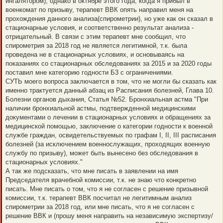
ингалятором), однако в октябре этого года, когда я прибыл в
е
н
военкомат по призыву, терапевт ВВК опять направил меня на
и
прохождения данного анализа(спирометрии), но уже как он сказал в
е
стационарные условия, и соответственно результат анализа -
отрицательный. В связи с этим терапевт мне сообщил, что
спирометрия за 2018 год не является легитимной, т.к. была
проведена не в стационарных условиях, и основываясь на
показаниях со стационарных обследованиях за 2015 и за 2020 годы
поставил мне категорию годности Б3 с ограничениями.
СУТЬ моего вопроса заключается в том, что не могли бы сказать как
именно трактуется данный абзац из Расписания болезней, Глава 10.
Болезни органов дыхания, Статья №52. Бронхиальная астма "При
наличии бронхиальной астмы, подтвержденной медицинскими
документами о лечении в стационарных условиях и обращениях за
медицинской помощью, заключение о категории годности к военной
службе граждан, освидетельствуемых по графам I, II, III расписания
болезней (за исключением военнослужащих, проходящих военную
службу по призыву), может быть вынесено без обследования в
стационарных условиях."
А так же подсказать, что мне писать в заявлении на имя
Председателя врачебной комиссии, т.к. не знаю что конкретно
писать. Мне писать о том, что я не согласен с решение призывной
комиссии, т.к. терапевт ВВК посчитал не легитимным анализ
спирометрии за 2018 год, или мне писать, что я не согласен с
решение ВВК и (прошу меня направить на независимую экспертизу/