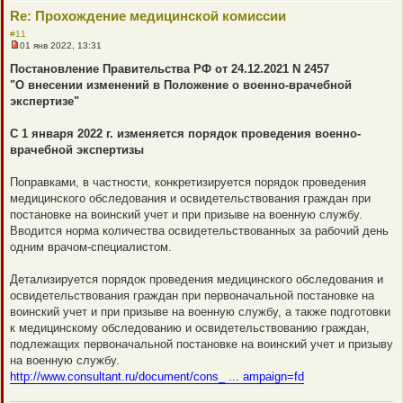
Re: Прохождение медицинской комиссии
#11
01 янв 2022, 13:31
Н
е
Постановление Правительства РФ от 24.12.2021 N 2457
п
"О внесении изменений в Положение о военно-врачебной
р
о
экспертизе"
ч
и
т
С 1 января 2022 г. изменяется порядок проведения военно-
а
врачебной экспертизы
н
н
о
Поправками, в частности, конкретизируется порядок проведения
е
с
медицинского обследования и освидетельствования граждан при
о
постановке на воинский учет и при призыве на военную службу.
о
б
Вводится норма количества освидетельствованных за рабочий день
щ
одним врачом-специалистом.
е
н
и
Детализируется порядок проведения медицинского обследования и
е
освидетельствования граждан при первоначальной постановке на
воинский учет и при призыве на военную службу, а также подготовки
к медицинскому обследованию и освидетельствованию граждан,
подлежащих первоначальной постановке на воинский учет и призыву
на военную службу.
http://www.consultant.ru/document/cons_ ... ampaign=fd