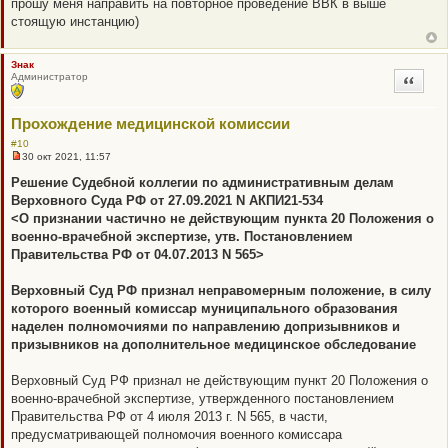
прошу меня направить на повторное проведение ВВК в выше
стоящую инстанцию)
Знак
Администратор
Цитата
Прохождение медицинской комиссии
#10
30 окт 2021, 11:57
Н
е
Решение Судебной коллегии по административным делам
п
Верховного Суда РФ от 27.09.2021 N АКПИ21-534
р
о
<О признании частично не действующим пункта 20 Положения о
ч
военно-врачебной экспертизе, утв. Постановлением
и
т
Правительства РФ от 04.07.2013 N 565>
а
н
н
Верховный Суд РФ признал неправомерным положение, в силу
о
которого военный комиссар муниципального образования
е
с
наделен полномочиями по направлению допризывников и
о
призывников на дополнительное медицинское обследование
о
б
щ
Верховный Суд РФ признал не действующим пункт 20 Положения о
е
н
военно-врачебной экспертизе, утвержденного постановлением
и
Правительства РФ от 4 июля 2013 г. N 565, в части,
е
предусматривающей полномочия военного комиссара