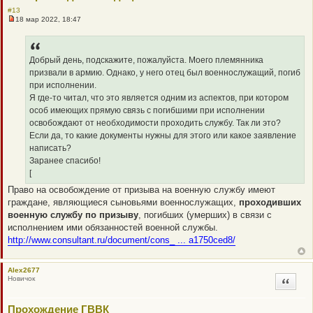
#13
18 мар 2022, 18:47
Н
е
п
р
о
Добрый день, подскажите, пожалуйста. Моего племянника
ч
призвали в армию. Однако, у него отец был военнослужащий, погиб
и
т
при исполнении.
а
Я где-то читал, что это является одним из аспектов, при котором
н
н
особ имеющих прямую связь с погибшими при исполнении
о
освобождают от необходимости проходить службу. Так ли это?
е
с
Если да, то какие документы нужны для этого или какое заявление
о
написать?
о
б
Заранее спасибо!
щ
[
е
н
Право на освобождение от призыва на военную службу имеют
и
граждане, являющиеся сыновьями военнослужащих,
проходивших
е
военную службу по призыву
, погибших (умерших) в связи с
исполнением ими обязанностей военной службы.
http://www.consultant.ru/document/cons_ ... a1750ced8/
Alex2677
Новичок
Цитата
Прохождение ГВВК