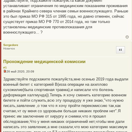
Здравствуйте, подскажите пожалуйста какой документ
е
п
устанавливает ограничения по медицинским показаниям проживания
р
о
в районах Крайнего севера членам семьи военнослужащего. Раньше
ч
это был приказ МО РФ 315 от 1995 года, но давно отменен, сейчас
и
т
существует приказ МО РФ 770 от 2014 года, но там только
а
установлены медицинские противопоказания для
н
н
военнослужащего... ?
о
е
с
Sergedore
о
Новичок
о
Цитата
б
щ
е
Прохождение медицинской комиссии
н
и
#5
е
26 май 2020, 20:09
Н
е
Здравствуйте подскажите пожалуйста,мне осенью 2019 года выдали
п
военный билет с категорией В(изза операции на ахиллово
р
о
сухожилие(была спортивная травма),и написали что болезнь
ч
деформация халгмунда)).Теперь я хочу сменить категорию военном
и
т
билете и пойти служить,всю эту процедуру я уже знаю,"что нужно
а
писать,заявление ,о том что я хочу пройти перекомиссию так,как
н
н
считаю,чт оу меня со здоровьем больше никаких проблем нет".Я
о
принес им заключение от хирургу и снимки,что я прошел
е
с
обследование,Что у меня никаких ограничений нет,чтобы мне дали
о
написать это заявление,а мне сказали,что мою категорию максимум
о
б