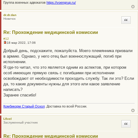
Группа военных адвокатов
https://voengrup.ru/
dr.dr.dan
Новичок
Цитата
Re: Прохождение медицинской комиссии
#12
18 мар 2022, 17:06
Н
е
Добрый день, подскажите, пожалуйста. Моего племянника призвали
п
в армию. Однако, у него отец был военнослужащий, погиб при
р
о
исполнении.
ч
Я где-то читал, что это является одним из аспектов, при котором
и
т
особ имеющих прямую связь с погибшими при исполнении
а
освобождают от необходимости проходить службу. Так ли это? Если
н
н
да, то какие документы нужны для этого или какое заявление
о
написать?
е
с
Заранее спасибо!
о
о
б
Комбикорм Старый Оскол
. Доставка по всей России.
щ
е
н
Lfivel
и
Заслуженный участник
Цитата
е
Re: Прохождение медицинской комиссии