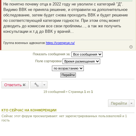
н
Не понятно почему отца в 2022 году не уволили с категорий "Д".
и
Видимо ВВК не приняла решение, и отправили на дополнительное
е
обследование, затем будет снова проходить ВВК и будет решение
по соответствующей категории годности. При этом отец может
доводить до комиссии все свои проблемы..., а так же получить
консультации и.т.д до ВВК у врачей...
Группа военных адвокатов
https://voengrup.ru/
Показать сообщения за:
Поле сортировки
Ответить
19 сообщений • Страница
1
из
1
Перейти
КТО СЕЙЧАС НА КОНФЕРЕНЦИИ
Сейчас этот форум просматривают: нет зарегистрированных пользователей и 1
гость