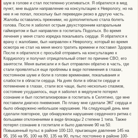
шум в голове и стал постепенно усиливаться. Я обратился в мед
пункт, мне выдали направление на консультацию к Неврологу, но на
нее я не попал, поскольку был переведен резко в другую часть.
Жалобы оставались прежними, но дополнительно стала болеть
голова. После я заболел острым двухсторонним катаральным
гайморитом и был направлен в госпиталь Подольск. Во время
лечения у меня стало изредка покалывать сердце. Я обратился к
врачу с жалобами, был направлен к Неврологу, который во время
осмотра не стал на меня много тратить времени и поставил Здоров.
После я обратился с просьбой отправить на консультацию к
Кордиологу и получил отрицательный ответ по причине СВО, его
занятости. Меня выписали и я был отправлен обратно в часть, где
стали проявляться еще проблемы в виде потемнения в глазах,
постоянном шуме и боли в голове временами, покалывания и
слабости в области сердца. На днях боли в области сердце и
потемнение в глазах, стали все чаще, было несколько спазмов,
состояние ухудшилось, еще я заболел в медпункте потерял
сознание и был госпитализирован в госпиталь в Селятино, где мне
поставили диагноз пневмония. По плану мне сделали ЭКГ сердца и
было обнаружено небольшое нарушение. На следующий день мне
сделали повторное, где обнаружили нарушение сердечного ритма с
большими отклонениями в виде блокады 2 степени 1 типа. Также
потерял сознание в госпитале и было давление 90 на 50.
Повышенный пульс в районе 100-110, прыгающее давление 145 на
95, 156 на 95, 100 на 80, 135 на 90, пульс постоянно в районе 100-