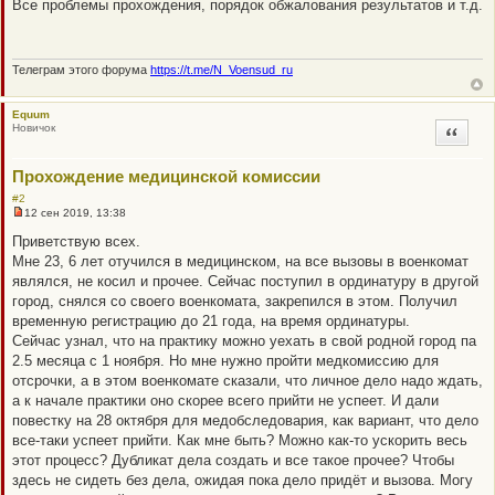
Все проблемы прохождения, порядок обжалования результатов и т.д.
п
р
о
ч
и
Телеграм этого форума
https://t.me/N_Voensud_ru
т
а
н
Equum
н
Новичок
Цитата
о
е
с
о
Прохождение медицинской комиссии
о
б
#2
щ
12 сен 2019, 13:38
Н
е
е
н
Приветствую всех.
п
и
Мне 23, 6 лет отучился в медицинском, на все вызовы в военкомат
р
е
о
являлся, не косил и прочее. Сейчас поступил в ординатуру в другой
ч
город, снялся со своего военкомата, закрепился в этом. Получил
и
т
временную регистрацию до 21 года, на время ординатуры.
а
Сейчас узнал, что на практику можно уехать в свой родной город па
н
н
2.5 месяца с 1 ноября. Но мне нужно пройти медкомиссию для
о
отсрочки, а в этом военкомате сказали, что личное дело надо ждать,
е
с
а к начале практики оно скорее всего прийти не успеет. И дали
о
повестку на 28 октября для медобследовария, как вариант, что дело
о
б
все-таки успеет прийти. Как мне быть? Можно как-то ускорить весь
щ
этот процесс? Дубликат дела создать и все такое прочее? Чтобы
е
н
здесь не сидеть без дела, ожидая пока дело придёт и вызова. Могу
и