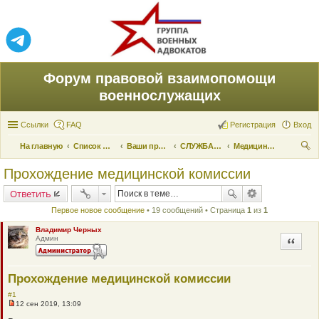
Форум правовой взаимопомощи
военнослужащих
Ссылки
FAQ
Регистрация
Вход
На главную
Список форумов
Ваши права и их реализация
СЛУЖБА ПО ПРИЗЫВУ
Медицинское освидетельствование
ои
Прохождение медицинской комиссии
ск
Ответить
Первое новое сообщение
• 19 сообщений • Страница
1
из
1
Владимир Черных
Админ
Цитата
Прохождение медицинской комиссии
#1
12 сен 2019, 13:09
Н
е