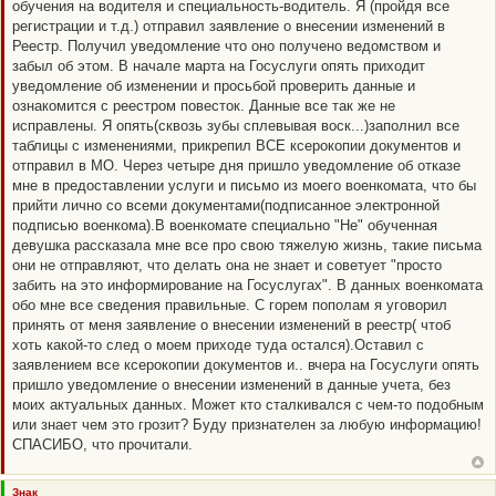
н
обучения на водителя и специальность-водитель. Я (пройдя все
о
регистрации и т.д.) отправил заявление о внесении изменений в
е
с
Реестр. Получил уведомление что оно получено ведомством и
о
забыл об этом. В начале марта на Госуслуги опять приходит
о
б
уведомление об изменении и просьбой проверить данные и
щ
ознакомится с реестром повесток. Данные все так же не
е
н
исправлены. Я опять(сквозь зубы сплевывая воск...)заполнил все
и
таблицы с изменениями, прикрепил ВСЕ ксерокопии документов и
е
отправил в МО. Через четыре дня пришло уведомление об отказе
мне в предоставлении услуги и письмо из моего военкомата, что бы
прийти лично со всеми документами(подписанное электронной
подписью военкома).В военкомате специально "Не" обученная
девушка рассказала мне все про свою тяжелую жизнь, такие письма
они не отправляют, что делать она не знает и советует "просто
забить на это информирование на Госуслугах". В данных военкомата
обо мне все сведения правильные. С горем пополам я уговорил
принять от меня заявление о внесении изменений в реестр( чтоб
хоть какой-то след о моем приходе туда остался).Оставил с
заявлением все ксерокопии документов и.. вчера на Госуслуги опять
пришло уведомление о внесении изменений в данные учета, без
моих актуальных данных. Может кто сталкивался с чем-то подобным
или знает чем это грозит? Буду признателен за любую информацию!
СПАСИБО, что прочитали.
Знак