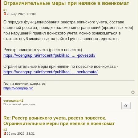
Ограничительные меры при неявке в военкомат
#1
28 мар 2025, 01:09
Н
е
О порядке функционирования реестра воинского учета, составе
п
сведений реестра, порядке наложения ограничений (временных мер)
р
о
при нарушений правил воинского учета можно ознакомиться в
ч
статьях опубликованных на сайте Группы военных адвокатов:
и
т
а
Реестр воинского учета (реестр повесток) -
н
н
https://voengrup.ru/infocentr/publikaci ... -povestok/
о
е
с
Ограничительные меры при неявки по повестке военкомата -
о
https://voengrup.ru/infocentr/publikaci ... oenkomata/
о
б
щ
Группа военных адвокатов
е
н
https://voengrup.ru/
и
е
coronamark2
Постоянный участник
Цитата
Re: Реестр воинского учета, реестр повесток.
Ограничительные меры при неявке в военкомат
#2
26 янв 2026, 23:31
Н