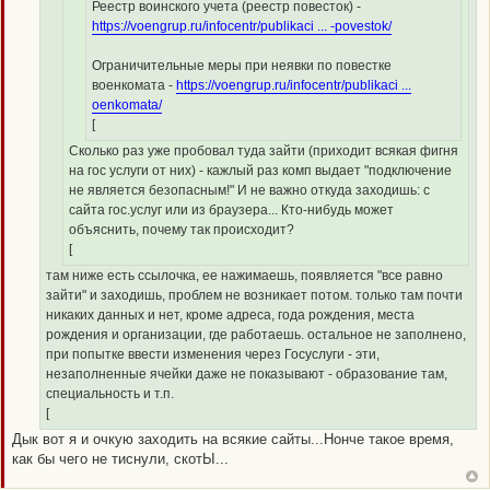
е
Реестр воинского учета (реестр повесток) -
н
https://voengrup.ru/infocentr/publikaci ... -povestok/
и
е
Ограничительные меры при неявки по повестке
военкомата -
https://voengrup.ru/infocentr/publikaci ...
oenkomata/
[
Сколько раз уже пробовал туда зайти (приходит всякая фигня
на гос услуги от них) - кажлый раз комп выдает "подключение
не является безопасным!" И не важно откуда заходишь: с
сайта гос.услуг или из браузера... Кто-нибудь может
объяснить, почему так происходит?
[
там ниже есть ссылочка, ее нажимаешь, появляется "все равно
зайти" и заходишь, проблем не возникает потом. только там почти
никаких данных и нет, кроме адреса, года рождения, места
рождения и организации, где работаешь. остальное не заполнено,
при попытке ввести изменения через Госуслуги - эти,
незаполненные ячейки даже не показывают - образование там,
специальность и т.п.
[
Дык вот я и очкую заходить на всякие сайты...Нонче такое время,
как бы чего не тиснули, скотЫ...