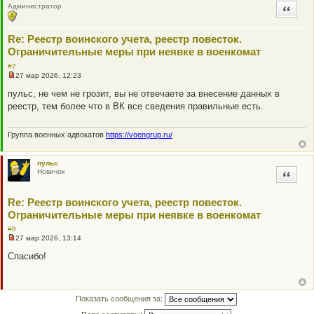
Администратор
Цитата
Re: Реестр воинского учета, реестр повесток.
Ограничительные меры при неявке в военкомат
#7
27 мар 2026, 12:23
Н
е
пульс, не чем не грозит, вы не отвечаете за внесение данных в
п
реестр, тем более что в ВК все сведения правильные есть.
р
о
ч
и
Группа военных адвокатов
https://voengrup.ru/
т
а
н
пульс
н
Новичок
Цитата
о
е
с
о
Re: Реестр воинского учета, реестр повесток.
о
Ограничительные меры при неявке в военкомат
б
щ
#8
е
27 мар 2026, 13:14
н
Н
и
е
Спасибо!
е
п
р
о
ч
и
Показать сообщения за:
т
а