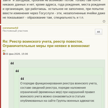
зайти" и заходишь, проблем не возникает потом. только там почти
никаких данных и нет, кроме адреса, года рождения, места рождения
и организации, где работаешь. остальное не заполнено, при попытке
ввести изменения через Госуслуги - эти, незаполненные ячейки даже
не показывают - образование там, специальность и т.п.
coronamark2
Постоянный участник
Цитата
Re: Реестр воинского учета, реестр повесток.
Ограничительные меры при неявке в военкомат
#4
03 фев 2026, 15:06
Н
е
п
р
о
ч
и
т
а
н
О порядке функционирования реестра воинского учета,
н
составе сведений реестра, порядке наложения
о
е
ограничений (временных мер) при нарушений правил
с
воинского учета можно ознакомиться в статьях
о
о
опубликованных на сайте Группы военных адвокатов:
б
щ