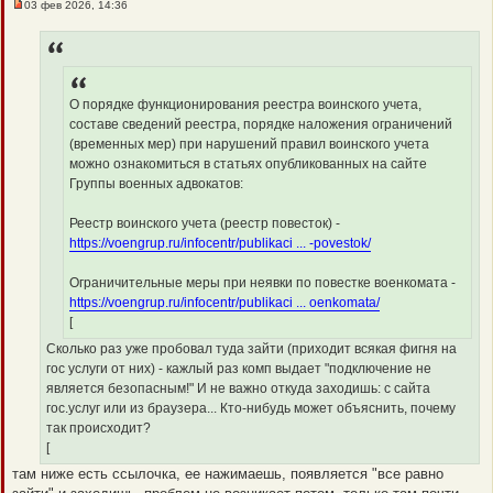
03 фев 2026, 14:36
Н
е
п
р
о
ч
и
О порядке функционирования реестра воинского учета,
т
а
составе сведений реестра, порядке наложения ограничений
н
(временных мер) при нарушений правил воинского учета
н
о
можно ознакомиться в статьях опубликованных на сайте
е
Группы военных адвокатов:
с
о
о
Реестр воинского учета (реестр повесток) -
б
щ
https://voengrup.ru/infocentr/publikaci ... -povestok/
е
н
и
Ограничительные меры при неявки по повестке военкомата -
е
https://voengrup.ru/infocentr/publikaci ... oenkomata/
[
Сколько раз уже пробовал туда зайти (приходит всякая фигня на
гос услуги от них) - кажлый раз комп выдает "подключение не
является безопасным!" И не важно откуда заходишь: с сайта
гос.услуг или из браузера... Кто-нибудь может объяснить, почему
так происходит?
[
там ниже есть ссылочка, ее нажимаешь, появляется "все равно