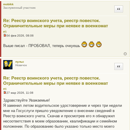
mobikk
Заслуженный участник
Цитата
Re: Реестр воинского учета, реестр повесток.
Ограничительные меры при неявке в военкомат
#5
04 фев 2026, 08:06
Н
е
Выше писал - ПРОБОВАЛ, теперь очкуешь
п
р
о
ч
и
пульс
т
Новичок
Цитата
а
н
н
о
Re: Реестр воинского учета, реестр повесток.
е
Ограничительные меры при неявке в военкомат
с
о
#6
о
27 мар 2026, 11:08
б
Н
щ
е
Здравствуйте Уважаемые!
е
п
н
Я заменил летом водительское удостоверение и через три недели
р
и
о
мне на Госуслуги пришло уведомление о внесении сведений в
е
ч
Реестр воинского учета. Скачав и просмотрев его я обнаружил
и
т
несоответствия в моем образовании, квалификации и семейном
а
положении. По образованию было указано только место моего
н