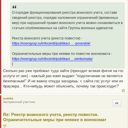
е
п
р
о
О порядке функционирования реестра воинского учета, составе
ч
сведений реестра, порядке наложения ограничений (временных
и
т
мер) при нарушений правил воинского учета можно ознакомиться в
а
статьях опубликованных на сайте Группы военных адвокатов:
н
н
о
Реестр воинского учета (реестр повесток) -
е
с
https://voengrup.ru/infocentr/publikaci ... -povestok/
о
о
б
Ограничительные меры при неявки по повестке военкомата -
щ
https://voengrup.ru/infocentr/publikaci ... oenkomata/
е
н
[
и
Сколько раз уже пробовал туда зайти (приходит всякая фигня на гос
е
услуги от них) - кажлый раз комп выдает "подключение не является
безопасным!" И не важно откуда заходишь: с сайта гос.услуг или из
браузера... Кто-нибудь может объяснить, почему так происходит?
mobikk
Заслуженный участник
Цитата
Re: Реестр воинского учета, реестр повесток.
Ограничительные меры при неявке в военкомат
#3