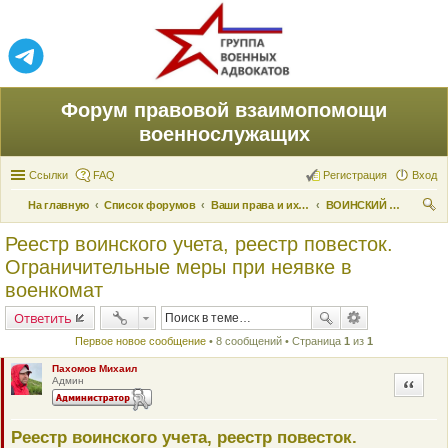
Форум правовой взаимопомощи
военнослужащих
Ссылки
FAQ
Регистрация
Вход
На главную
Список форумов
Ваши права и их реализация
ВОИНСКИЙ УЧЕТ
ои
Реестр воинского учета, реестр повесток.
ск
Ограничительные меры при неявке в
военкомат
Ответить
Первое новое сообщение
• 8 сообщений • Страница
1
из
1
Пахомов Михаил
Админ
Цитата
Реестр воинского учета, реестр повесток.