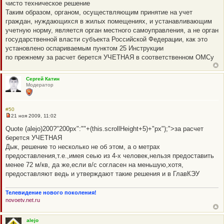
чисто техническое решение
и
т
Таким образом, органом, осуществляющим принятие на учет
а
граждан, нуждающихся в жилых помещениях, и устанавливающим
н
н
учетную норму, является орган местного самоуправления, а не орган
о
государственной власти субъекта Российской Федерации, как это
е
с
установлено оспариваемым пунктом 25 Инструкции
о
по прежнему за расчет берется УЧЕТНАЯ в соответственном ОМСу
о
б
щ
е
Сергей Катин
н
Модератор
и
е
#50
21 ноя 2009, 11:02
Н
е
Quote (alejo)200?"200px":""+(this.scrollHeight+5)+"px");">за расчет
п
берется УЧЕТНАЯ
р
о
Дык, решение то несколько не об этом, а о метрах
ч
предоставления,т.е.,имея сеью из 4-х человек,нельзя предоставить
и
т
менее 72 м/кв, да же,если в/с согласен на меньшую,хотя,
а
предоставляют ведь и утверждают такие решения и в ГлавКЭУ
н
н
о
Телевидение нового поколения!
е
с
novoetv.net.ru
о
о
б
alejo
щ