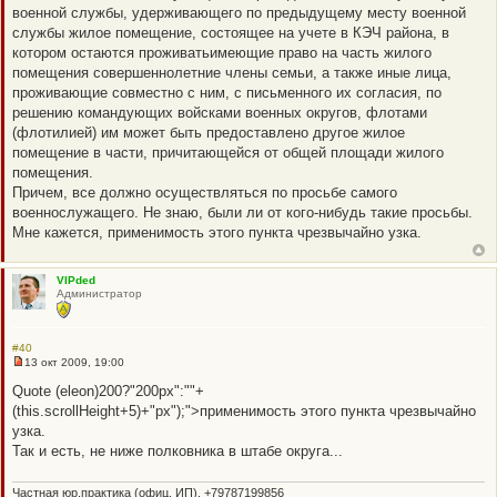
щ
военной службы, удерживающего по предыдущему месту военной
е
н
службы жилое помещение, состоящее на учете в КЭЧ района, в
и
котором остаются проживатьимеющие право на часть жилого
е
помещения совершеннолетние члены семьи, а также иные лица,
проживающие совместно с ним, с письменного их согласия, по
решению командующих войсками военных округов, флотами
(флотилией) им может быть предоставлено другое жилое
помещение в части, причитающейся от общей площади жилого
помещения.
Причем, все должно осуществляться по просьбе самого
военнослужащего. Не знаю, были ли от кого-нибудь такие просьбы.
Мне кажется, применимость этого пункта чрезвычайно узка.
VIPded
Администратор
#40
13 окт 2009, 19:00
Н
е
Quote (eleon)200?"200px":""+
п
(this.scrollHeight+5)+"px");">применимость этого пункта чрезвычайно
р
о
узка.
ч
Так и есть, не ниже полковника в штабе округа...
и
т
а
Частная юр.практика (офиц. ИП). +79787199856
н