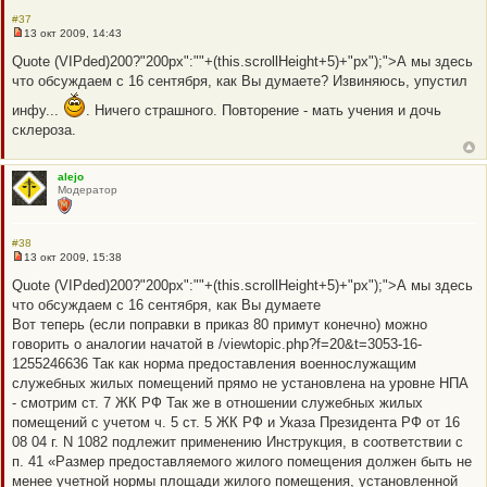
е
#37
13 окт 2009, 14:43
Н
е
Quote (VIPded)200?"200px":""+(this.scrollHeight+5)+"px");">А мы здесь
п
что обсуждаем с 16 сентября, как Вы думаете? Извиняюсь, упустил
р
о
инфу...
ч
. Ничего страшного. Повторение - мать учения и дочь
и
склероза.
т
а
н
н
alejo
о
Модератор
е
с
о
о
#38
б
13 окт 2009, 15:38
щ
Н
е
е
Quote (VIPded)200?"200px":""+(this.scrollHeight+5)+"px");">А мы здесь
н
п
что обсуждаем с 16 сентября, как Вы думаете
и
р
е
о
Вот теперь (если поправки в приказ 80 примут конечно) можно
ч
говорить о аналогии начатой в /viewtopic.php?f=20&t=3053-16-
и
т
1255246636 Так как норма предоставления военнослужащим
а
служебных жилых помещений прямо не установлена на уровне НПА
н
н
- смотрим ст. 7 ЖК РФ Так же в отношении служебных жилых
о
помещений с учетом ч. 5 ст. 5 ЖК РФ и Указа Президента РФ от 16
е
с
08 04 г. N 1082 подлежит применению Инструкция, в соответствии с
о
п. 41 «Размер предоставляемого жилого помещения должен быть не
о
б
менее учетной нормы площади жилого помещения, установленной