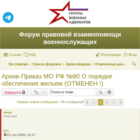
Форум правовой взаимопомощи
военнослужащих
Ссылки
FAQ
Регистрация
Вход
На главную
Список форумов
Архив форума
Отмененные документы
ои
Архив-Приказ МО РФ №80 О порядке
ск
обеспечения жильем (ОТМЕНЕН !)
Закрыто
Первое новое сообщение
• 99 сообщений
1
2
3
4
eleon
Участник
#31
22 сен 2009, 10:17
Н