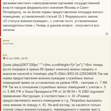
щ
органами местного самоуправления (органами государственной
е
н
власти городов федерального значения Москвы и Санкт-
и
Петербурга), но не более нормы предоставления площади жилого
е
помещения, установленной статьей 15.1 Федерального закона
«О статусе военнослужащих», с учетом льгот, установленных
законодательством.».Теперь в данном вопрсе - получается все
логично
eleon
Участник
#39
13 окт 2009, 16:55
Н
е
Quote (alejo)200?"200px":""+(this.scrollHeight+5)+"px");">Вот теперь
п
(если поправки в приказ 80 примут конечно) можно говорить о
р
о
аналогии начатой в /viewtopic.php?f=20&t=3053-16-1255246636 Так как
ч
норма предоставления военнослужащим служебных жилых
и
т
помещений прямо не установлена на уровне НПА - смотрим ст. 7 ЖК
а
РФ Так же в отношении служебных жилых помещений с учетом ч. 5
н
н
ст. 5 ЖК РФ и Указа Президента РФ от 16 08 04 г. N 1082 подлежит
о
применению Инструкция, в соответствии с п. 41 «Размер
е
с
предоставляемого жилого помещения и т.д. Попробую высказать
о
свое мнение по поводу п. 41. На мой взгляд, он касается только
о
б
членов семьи военнослужащего, переведенного к новому месту