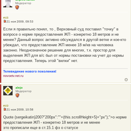
Модератор
#48
21 ноя 2009, 09:53
Н
е
Если я правильно понял, то , Верховный суд поставил "точку" в
п
вопросе о норме предоставления ЖП - конкретно 18 метров и не
р
о
менее? Данный вопрос активно обсуждался в другой ветке и кое-кто
ч
убеждал, что предоставление ЖП менее 18 м/кв на человека
и
т
законно. Неоднозначное решение для многих, т.к. простор для
а
выделения ЖП для в/с был от нормы постановки на учет до нормы
н
н
предоставления. Теперь этой "вилки" нет.
о
е
с
Телевидение нового поколения!
о
novoetv.net.ru
о
б
щ
е
alejo
н
Модератор
и
е
#49
21 ноя 2009, 10:58
Н
е
Quote (sergeikatin)200?"200px":""+(this.scrollHeight+5)+"px");">о норме
п
предоставления ЖП - конкретно 18 метров и не менее
р
о
это прописали еще в ст.15.1 фз о статусе
ч