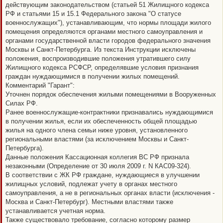
действующим законодательством (статьей 51 Жилищного кодекса
о
б
РФ и статьями 15 и 15.1 Федерального закона "О статусе
щ
военнослужащих"), устанавливающим, что нормы площади жилого
е
н
помещения определяются органами местного самоуправления и
и
органами государственной власти городов федерального значения
е
Москвы и Санкт-Петербурга. Из текста Инструкции исключены
положения, воспроизводившие положения утратившего силу
Жилищного кодекса РСФСР, определявшие условия признания
граждан нуждающимися в получении жилых помещений.
Комментарий "Гарант":
Уточнен порядок обеспечения жилыми помещениями в Вооруженных
Силах РФ.
Ранее военнослужащие-контрактники признавались нуждающимися
в получении жилья, если их обеспеченность общей площадью
жилья на одного члена семьи ниже уровня, установленного
региональными властями (за исключением Москвы и Санкт-
Петербурга).
Данные положения Кассационная коллегия ВС РФ признала
незаконными (Определение от 30 июля 2009 г. N КАС09-324).
В соответствии с ЖК РФ граждане, нуждающиеся в улучшении
жилищных условий, подлежат учету в органах местного
самоуправления, а не в региональных органах власти (исключения -
Москва и Санкт-Петербург). Местными властями также
устанавливается учетная норма.
Также существовало требование, согласно которому размер