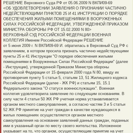
е
РЕШЕНИЕ Верховного Суда РФ от 05.06.2009 N ВКПИ09-69
п
<ОБ УДОВЛЕТВОРЕНИИ ЗАЯВЛЕНИЯ О ПРИЗНАНИИ ЧАСТИЧНО
р
о
НЕДЕЙСТВУЮЩИМИ ПУНКТОВ 25 И 41 ИНСТРУКЦИИ О ПОРЯДКЕ
ч
ОБЕСПЕЧЕНИЯ ЖИЛЫМИ ПОМЕЩЕНИЯМИ В ВООРУЖЕННЫХ
и
т
СИЛАХ РОССИЙСКОЙ ФЕДЕРАЦИИ, УТВЕРЖДЕННОЙ ПРИКАЗОМ
а
МИНИСТРА ОБОРОНЫ РФ ОТ 15.02.2000 N 80>
н
н
ВЕРХОВНЫЙ СУД РОССИЙСКОЙ ФЕДЕРАЦИИ ВОЕННАЯ
о
КОЛЛЕГИЯ Именем Российской Федерации РЕШЕНИЕ
е
с
от 5 июня 2009 г. N ВКПИ09-69 И. обратилась в Верховный Суд РФ с
о
заявлением, в котором просила признать частично недействующими
о
б
пункты 25 и 41 Инструкции "О порядке обеспечения жилыми
щ
помещениями в Вооруженных Силах Российской Федерации" (далее
е
н
- Инструкции), утвержденной Приказом Министра обороны
и
Российской Федерации от 15 февраля 2000 года N 80, ввиду их
е
противоречия пункту 5 статьи 5, статьям 13, 51 Жилищного кодекса
Российской Федерации (далее - ЖК РФ) и статьям 15, 15.1
Федерального закона "О статусе военнослужащих". Военная
коллегия удовлетворила заявление по следующим основаниям. В
силу части 4 статьи 50 ЖК РФ учетная норма устанавливается
органом местного самоуправления, а согласно частям 3 и 5 статьи
52 ЖК РФ принятие на учет граждан в качестве нуждающихся в
жилых помещениях осуществляется органом местного
самоуправления на основании заявлений данных граждан, поданных
ими в указанный орган по месту своего жительства. Изложенное
указывает на то, что органом, осуществляющим принятие на учет