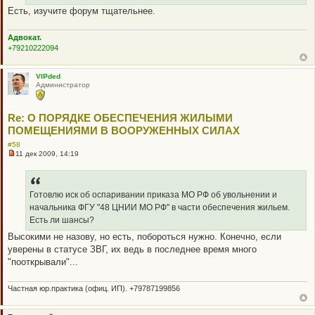
ч
Есть, изучите форум тщательнее.
и
т
а
н
Адвокат.
н
+79210222094
о
е
с
VIPded
о
Администратор
о
б
щ
е
Re: О ПОРЯДКЕ ОБЕСПЕЧЕНИЯ ЖИЛЫМИ
н
ПОМЕЩЕНИЯМИ В ВООРУЖЕННЫХ СИЛАХ
и
е
#58
11 дек 2009, 14:19
Н
е
п
р
о
Готовлю иск об оспаривании приказа МО РФ об увольнении и
ч
начальника ФГУ "48 ЦНИИ МО РФ" в части обеспечения жильем.
и
т
Есть ли шансы?
а
Высокими не назову, но есть, побороться нужно. Конечно, если
н
н
уверены в статусе ЗВГ, их ведь в последнее время много
о
"пооткрывали"...
е
с
о
о
Частная юр.практика (офиц. ИП). +79787199856
б
щ
е