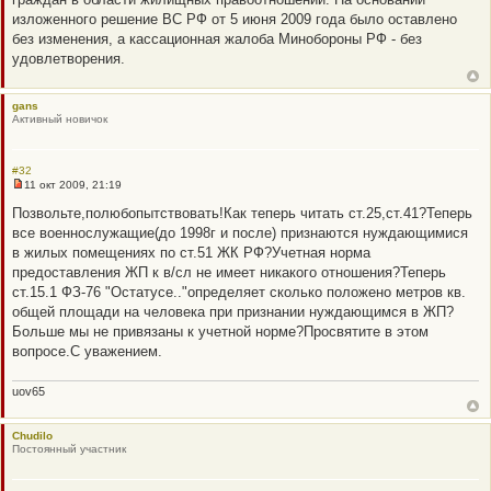
изложенного решение ВС РФ от 5 июня 2009 года было оставлено
без изменения, а кассационная жалоба Минобороны РФ - без
удовлетворения.
gans
Активный новичок
#32
11 окт 2009, 21:19
Н
е
Позвольте,полюбопытствовать!Как теперь читать ст.25,ст.41?Теперь
п
все военнослужащие(до 1998г и после) признаются нуждающимися
р
о
в жилых помещениях по ст.51 ЖК РФ?Учетная норма
ч
предоставления ЖП к в/сл не имеет никакого отношения?Теперь
и
т
ст.15.1 ФЗ-76 "Остатусе.."определяет сколько положено метров кв.
а
общей площади на человека при признании нуждающимся в ЖП?
н
н
Больше мы не привязаны к учетной норме?Просвятите в этом
о
вопросе.С уважением.
е
с
о
uov65
о
б
щ
е
Chudilo
н
Постоянный участник
и
е