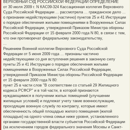
е
ВЕРХОВНЫЙ СУД РОССИЙСКОЙ ФЕДЕРАЦИИ ОПРЕДЕЛЕНИЕ
п
от 30 июля 2009 г. N КАС09-324 Кассационная коллегия Верховного
р
о
Суда Российской Федерации ... рассмотрела ... гражданское дело ...
ч
о признании недействующими (частично) пунктов 25 и 41 Инструкции
и
т
о порядке обеспечения жилыми помещениями в Вооруженных Силах
а
Российской Федерации, утвержденной Приказом Министра обороны
н
н
Российской Федерации от 15 февраля 2000 года N 80, в связи с тем,
о
что они противоречат федеральному законодательству,
е
с
...
о
Решением Военной коллегии Верховного Суда Российской
о
б
Федерации от 5 июня 2009 года ... признаны частично
щ
недействующими со дня вступления решения в законную силу
е
н
пункты 25 и 41 Инструкции о порядке обеспечения жилыми
и
помещениями в Вооруженных Силах Российской Федерации,
е
утвержденной Приказом Министра обороны Российской Федерации
от 15 февраля 2000 года N 80:
пункт 25 в части слов "В соответствии со статьей 29 Жилищного
кодекса РСФСР" и в той части, в которой признаются
нуждающимися в получении жилых помещений (улучшении
жилищных условий) и подлежат учету такие военнослужащие,
проходящие военную службу по контракту, которые имеют
обеспеченность общей площадью жилого помещения (жилой
площадью) на одного члена семьи ниже уровня, установленного
органами государственной власти субъектов Российской Федерации
(за исключением городов федерального значения Москвы и Санкт-