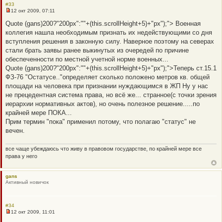
#33
12 окт 2009, 07:11
Н
е
Quote (gans)200?"200px":""+(this.scrollHeight+5)+"px");"> Военная
п
коллегия нашла необходимым признать их недействующими со дня
р
о
вступления решения в законную силу. Наверное поэтому на северах
ч
стали брать заявы ранее выкинутых из очередей по причине
и
т
обеспеченности по местной учетной норме военных...
а
Quote (gans)200?"200px":""+(this.scrollHeight+5)+"px");">Теперь ст.15.1
н
н
ФЗ-76 "Остатусе.."определяет сколько положено метров кв. общей
о
площади на человека при признании нуждающимся в ЖП Ну у нас
е
с
не прецедентная система права, но всё же... странное(с точки зрения
о
иерархии нормативных актов), но очень полезное решение.....по
о
б
крайней мере ПОКА...
щ
Прим термин "пока" применил потому, что полагаю "статус" не
е
н
вечен.
и
е
все чаще убеждаюсь что живу в правовом государстве, по крайней мере все
права у него
gans
Активный новичок
#34
12 окт 2009, 11:01
Н