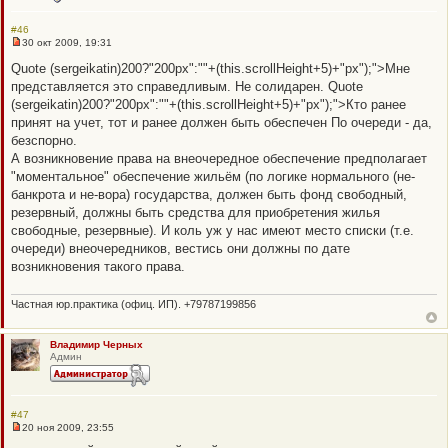
и
е
#46
30 окт 2009, 19:31
Н
е
Quote (sergeikatin)200?"200px":""+(this.scrollHeight+5)+"px");">Мне
п
представляется это справедливым. Не солидарен. Quote
р
о
(sergeikatin)200?"200px":""+(this.scrollHeight+5)+"px");">Кто ранее
ч
принят на учет, тот и ранее должен быть обеспечен По очереди - да,
и
т
безспорно.
а
А возникновение права на внеочередное обеспечение предполагает
н
н
"моментальное" обеспечение жильём (по логике нормального (не-
о
банкрота и не-вора) государства, должен быть фонд свободный,
е
с
резервный, должны быть средства для приобретения жилья
о
свободные, резервные). И коль уж у нас имеют место списки (т.е.
о
б
очереди) внеочередников, вестись они должны по дате
щ
возникновения такого права.
е
н
и
Частная юр.практика (офиц. ИП). +79787199856
е
Владимир Черных
Админ
#47
20 ноя 2009, 23:55
Н