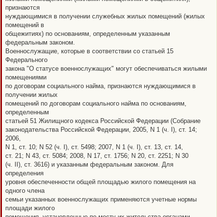
признаются
нуждающимися в получении служебных жилых помещений (жилых
помещений в
общежитиях) по основаниям, определенным указанным
федеральным законом.
Военнослужащие, которые в соответствии со статьей 15
Федерального
закона "О статусе военнослужащих" могут обеспечиваться жилыми
помещениями
по договорам социального найма, признаются нуждающимися в
получении жилых
помещений по договорам социального найма по основаниям,
определенным
статьей 51 Жилищного кодекса Российской Федерации (Собрание
законодательства Российской Федерации, 2005, N 1 (ч. I), ст. 14;
2006,
N 1, ст. 10; N 52 (ч. I), ст. 5498; 2007, N 1 (ч. I), ст. 13, ст. 14,
ст. 21; N 43, ст. 5084; 2008, N 17, ст. 1756; N 20, ст. 2251; N 30
(ч. II), ст. 3616) и указанным федеральным законом. Для
определения
уровня обеспеченности общей площадью жилого помещения на
одного члена
семьи указанных военнослужащих применяются учетные нормы
площади жилого
помещения, установленные по месту их жительства органами