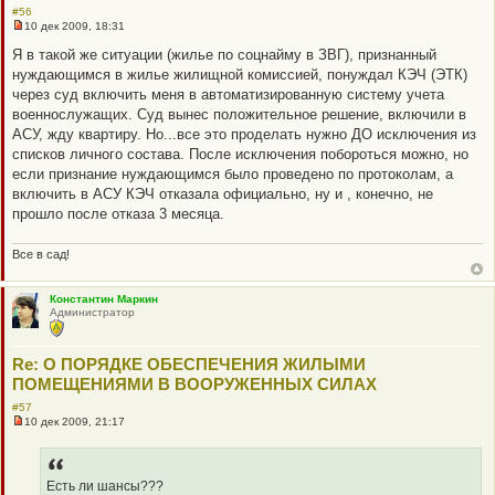
#56
10 дек 2009, 18:31
Н
е
Я в такой же ситуации (жилье по соцнайму в ЗВГ), признанный
п
нуждающимся в жилье жилищной комиссией, понуждал КЭЧ (ЭТК)
р
о
через суд включить меня в автоматизированную систему учета
ч
военнослужащих. Суд вынес положительное решение, включили в
и
т
АСУ, жду квартиру. Но...все это проделать нужно ДО исключения из
а
списков личного состава. После исключения побороться можно, но
н
н
если признание нуждающимся было проведено по протоколам, а
о
включить в АСУ КЭЧ отказала официально, ну и , конечно, не
е
с
прошло после отказа 3 месяца.
о
о
б
Все в сад!
щ
е
н
Константин Маркин
и
Администратор
е
Re: О ПОРЯДКЕ ОБЕСПЕЧЕНИЯ ЖИЛЫМИ
ПОМЕЩЕНИЯМИ В ВООРУЖЕННЫХ СИЛАХ
#57
10 дек 2009, 21:17
Н
е
п
р
о
Есть ли шансы???