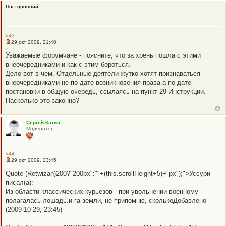
с
Посторонний
о
о
б
щ
е
#43
н
29 окт 2009, 21:40
и
Н
е
е
Уважаемые форумчане - поясните, что за хрень пошла с этими
п
внеочередниками и как с этим бороться.
р
о
Дело вот в чем. Отдельные деятели жутко хотят признаваться
ч
внеочередниками не по дате возникновения права а по дате
и
т
постановки в общую очередь, ссылаясь на пункт 29 Инструкции.
а
Насколько это законно?
н
н
о
е
Сергей Катин
с
Модератор
о
о
б
щ
#44
е
29 окт 2009, 23:45
н
Н
и
е
Quote (Retwizan)200?"200px":""+(this.scrollHeight+5)+"px");">Уссури
е
п
писал(а):
р
о
Из области классических курьезов - при увольнении военному
ч
полагалась лошадь.и га земли, не припомню, сколькоДобавлено
и
т
(2009-10-29, 23:45)
а
---------------------------------------------
н
н