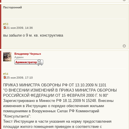
о
е
Посторонний
с
о
о
б
щ
#53
е
21 ноя 2009, 14:36
Н
н
е
и
вы забыли о 9 м. кв. конструктива
п
е
р
о
ч
и
Владимир Черных
т
Админ
а
н
н
о
е
#54
с
25 ноя 2009, 17:10
о
Н
о
е
ПРИКАЗ МИНИСТРА ОБОРОНЫ РФ ОТ 13.10.2009 N 1101
б
п
щ
"О ВНЕСЕНИИ ИЗМЕНЕНИЙ В ПРИКАЗ МИНИСТРА ОБОРОНЫ
р
е
о
РОССИЙСКОЙ ФЕДЕРАЦИИ ОТ 15 ФЕВРАЛЯ 2000 Г. N 80"
н
ч
и
Зарегистрировано в Минюсте РФ 18.11.2009 N 15248. Внесены
и
е
т
изменения в Инструкцию о порядке обеспечения жилыми
а
помещениями в Вооруженных Силах РФ Комментарий
н
н
"Консультанта":
о
Текст Инструкции в части указания на норму предоставления
е
с
площади жилого помещения приведен в соответствие с
о