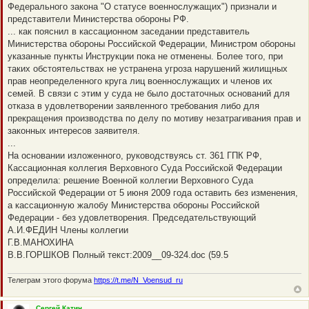
Федерального закона "О статусе военнослужащих") признали и
представители Министерства обороны РФ.
... как пояснил в кассационном заседании представитель
Министерства обороны Российской Федерации, Министром обороны
указанные пункты Инструкции пока не отменены. Более того, при
таких обстоятельствах не устранена угроза нарушений жилищных
прав неопределенного круга лиц военнослужащих и членов их
семей. В связи с этим у суда не было достаточных оснований для
отказа в удовлетворении заявленного требования либо для
прекращения производства по делу по мотиву незатрагивания прав и
законных интересов заявителя.
...
На основании изложенного, руководствуясь ст. 361 ГПК РФ,
Кассационная коллегия Верховного Суда Российской Федерации
определила: решение Военной коллегии Верховного Суда
Российской Федерации от 5 июня 2009 года оставить без изменения,
а кассационную жалобу Министерства обороны Российской
Федерации - без удовлетворения. Председательствующий
А.И.ФЕДИН Члены коллегии
Г.В.МАНОХИНА
В.В.ГОРШКОВ Полный текст:2009__09-324.doc (59.5
Телеграм этого форума
https://t.me/N_Voensud_ru
Сергей Катин