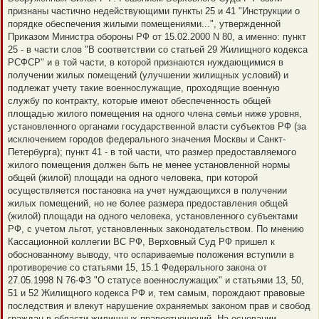
признаны частично недействующими пункты 25 и 41 "Инструкции о
порядке обеспечения жилыми помещениями...", утвержденной
Приказом Министра обороны РФ от 15.02.2000 N 80, а именно: пункт
25 - в части слов "В соответствии со статьей 29 Жилищного кодекса
РСФСР" и в той части, в которой признаются нуждающимися в
получении жилых помещений (улучшении жилищных условий) и
подлежат учету такие военнослужащие, проходящие военную
службу по контракту, которые имеют обеспеченность общей
площадью жилого помещения на одного члена семьи ниже уровня,
установленного органами государственной власти субъектов РФ (за
исключением городов федерального значения Москвы и Санкт-
Петербурга); пункт 41 - в той части, что размер предоставляемого
жилого помещения должен быть не менее установленной нормы
общей (жилой) площади на одного человека, при которой
осуществляется постановка на учет нуждающихся в получении
жилых помещений, но не более размера предоставления общей
(жилой) площади на одного человека, установленного субъектами
РФ, с учетом льгот, установленных законодательством. По мнению
Кассационной коллегии ВС РФ, Верховный Суд РФ пришел к
обоснованному выводу, что оспариваемые положения вступили в
противоречие со статьями 15, 15.1 Федерального закона от
27.05.1998 N 76-ФЗ "О статусе военнослужащих" и статьями 13, 50,
51 и 52 Жилищного кодекса РФ и, тем самым, порождают правовые
последствия и влекут нарушение охраняемых законом прав и свобод
граждан в области жилищных правоотношений. На основании