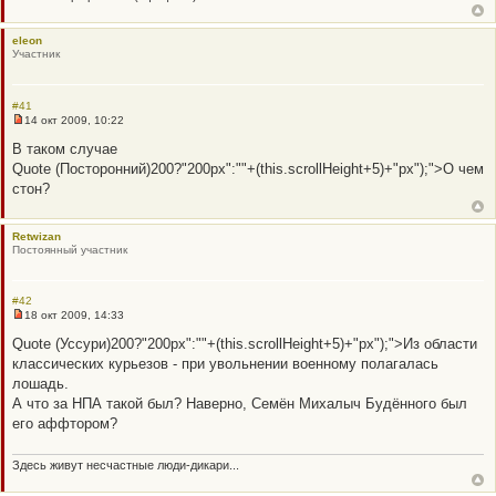
н
о
е
eleon
с
Участник
о
о
б
щ
#41
е
14 окт 2009, 10:22
н
Н
и
е
В таком случае
е
п
Quote (Посторонний)200?"200px":""+(this.scrollHeight+5)+"px");">О чем
р
о
стон?
ч
и
т
Retwizan
а
Постоянный участник
н
н
о
е
#42
с
18 окт 2009, 14:33
о
Н
о
е
Quote (Уссури)200?"200px":""+(this.scrollHeight+5)+"px");">Из области
б
п
щ
классических курьезов - при увольнении военному полагалась
р
е
о
лошадь.
н
ч
и
А что за НПА такой был? Наверно, Семён Михалыч Будённого был
и
е
т
его аффтором?
а
н
н
Здесь живут несчастные люди-дикари...
о
е