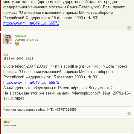
месту жительства (органами государственной власти городов
федерального значения Москвы и Санкт-Петербурга). Есть проект
приказа "О внесении изменений в приказ Министра обороны
Российской Федерации от 15 февраля 2000 г. № 80":
http://www.mil.ru/849....d=66572
VIPded
Администратор
#36
13 окт 2009, 14:13
Н
е
Quote (eleon)200?"200px":""+(this.scrollHeight+5)+"px");">Есть проект
п
приказа "О внесении изменений в приказ Министра обороны
р
о
Российской Федерации от 15 февраля 2000 г. № 80":
ч
http://www.mil.ru/849....d=66572
и
т
А мы здесь что обсуждаем с 16 сентября, как Вы думаете?
а
На 1 странице этой же ветки начали: /viewtopic.php?f=19&t=20791-16-
н
н
1253129041
о
е
с
Частная юр.практика (офиц. ИП). +79787199856
о
о
б
eleon
щ
Участник
е
н
и