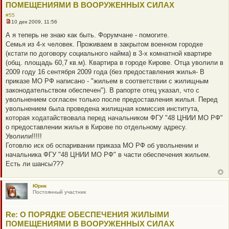
ПОМЕЩЕНИЯМИ В ВООРУЖЕННЫХ СИЛАХ
#55
10 дек 2009, 11:56
Н
е
А я теперь не знаю как быть. Форумчане - помогите.
п
Семья из 4-х человек. Проживаем в закрытом военном городке
р
о
(кстати по договору социального найма) в 3-х комнатной квартире
ч
(общ. площадь 60,7 кв.м). Квартира в городе Кирове. Отца уволили в
и
т
2009 году 16 сентября 2009 года (без предоставления жилья- В
а
приказе МО РФ написано - "жильем в соответствии с жилищным
н
н
законодательством обеспечен"). В рапорте отец указал, что с
о
увольнением согласен только после предоставления жилья. Перед
е
с
увольнением была проведена жилищная комиссия института,
о
которая ходатайствовала перед начальником ФГУ "48 ЦНИИ МО РФ"
о
б
о предоставлении жилья в Кирове по отдельному адресу.
щ
Уволили!!!!!
е
н
Готовлю иск об оспаривании приказа МО РФ об увольнении и
и
начальника ФГУ "48 ЦНИИ МО РФ" в части обеспечения жильем.
е
Есть ли шансы???
Юрик
Постоянный участник
Re: О ПОРЯДКЕ ОБЕСПЕЧЕНИЯ ЖИЛЫМИ
ПОМЕЩЕНИЯМИ В ВООРУЖЕННЫХ СИЛАХ