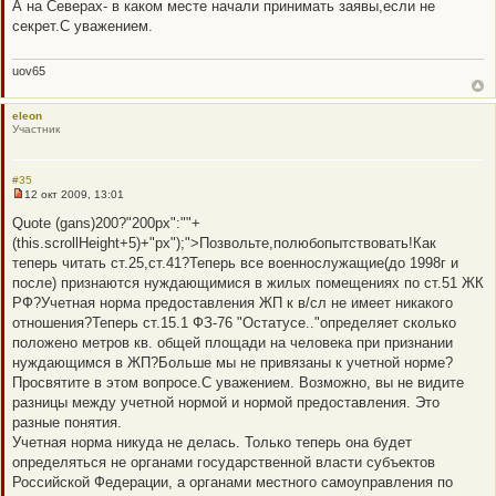
е
А на Северах- в каком месте начали принимать заявы,если не
п
секрет.С уважением.
р
о
ч
и
uov65
т
а
н
eleon
н
Участник
о
е
с
о
#35
о
12 окт 2009, 13:01
б
Н
щ
е
Quote (gans)200?"200px":""+
е
п
н
(this.scrollHeight+5)+"px");">Позвольте,полюбопытствовать!Как
р
и
о
теперь читать ст.25,ст.41?Теперь все военнослужащие(до 1998г и
е
ч
после) признаются нуждающимися в жилых помещениях по ст.51 ЖК
и
т
РФ?Учетная норма предоставления ЖП к в/сл не имеет никакого
а
отношения?Теперь ст.15.1 ФЗ-76 "Остатусе.."определяет сколько
н
н
положено метров кв. общей площади на человека при признании
о
нуждающимся в ЖП?Больше мы не привязаны к учетной норме?
е
с
Просвятите в этом вопросе.С уважением. Возможно, вы не видите
о
разницы между учетной нормой и нормой предоставления. Это
о
б
разные понятия.
щ
Учетная норма никуда не делась. Только теперь она будет
е
н
определяться не органами государственной власти субъектов
и
Российской Федерации, а органами местного самоуправления по
е