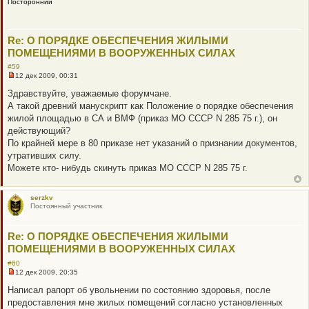
Посторонний
н
и
е
Re: О ПОРЯДКЕ ОБЕСПЕЧЕНИЯ ЖИЛЫМИ
ПОМЕЩЕНИЯМИ В ВООРУЖЕННЫХ СИЛАХ
#59
12 дек 2009, 00:31
Н
е
Здравствуйте, уважаемые форумчане.
п
А такой древний манускрипт как Положение о порядке обеспечения
р
о
жилой площадью в СА и ВМФ (приказ МО СССР N 285 75 г.), он
ч
действующий?
и
т
По крайней мере в 80 приказе нет указаний о признании документов,
а
утративших силу.
н
н
Можете кто- нибудь скинуть приказ МО СССР N 285 75 г.
о
е
с
о
serzkv
о
Постоянный участник
б
щ
е
Re: О ПОРЯДКЕ ОБЕСПЕЧЕНИЯ ЖИЛЫМИ
н
ПОМЕЩЕНИЯМИ В ВООРУЖЕННЫХ СИЛАХ
и
е
#60
12 дек 2009, 20:35
Н
е
Написал рапорт об увольнении по состоянию здоровья, после
п
предоставления мне жилых помещений согласно установленных
р