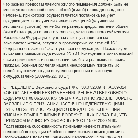
что размер предоставляемого жилого помещения должен быть не
менее установленной нормы общей (жилой) площади на одного
человека, при которой осуществляется постановка на учет
нуждающихся в получении жилых помещений (улучшении
жилищных условий), но не более размера предоставления общей
(жилой) площади на одного человека, установленного субъектами
Российской Федерации, с учетом льгот, установленных
законодательством, вступил в противоречие со статьей 15.1
Федерального закона "О статусе военнослужащих". Поскольку до
вынесения решения суда пункты 25 и 41 Инструкции в оспариваемой
части применялись и на основании них были реализованы права
граждан, Военная коллегия нашла необходимым признать их
недействующими со дня вступления решения в законную
силу.Добавлено (2009-09-22, 10:17)
---------------------------------------------
ОПРЕДЕЛЕНИЕ Верховного Суда РФ от 30.07.2009 N КАС09-324
<ОБ ОСТАВЛЕНИИ БЕЗ ИЗМЕНЕНИЯ РЕШЕНИЯ ВЕРХОВНОГО
СУДА РФ ОТ 05.06.2009, КОТОРЫМ ЧАСТИЧНО УДОВЛЕТВОРЕНО
ЗАЯВЛЕНИЕ О ПРИЗНАНИИ ЧАСТИЧНО НЕДЕЙСТВУЮЩИМИ
ПУНКТОВ 25, 41 ИНСТРУКЦИИ О ПОРЯДКЕ ОБЕСПЕЧЕНИЯ
ЖИЛЫМИ ПОМЕЩЕНИЯМИ В ВООРУЖЕННЫХ СИЛАХ РФ, УТВ.
ПРИКАЗОМ МИНИСТРА ОБОРОНЫ РФ ОТ 15.02.2000 N 80>
Подтверждена обоснованность признания недействительными
положений инструкции об обеспечении жилыми помещениями в
Вооруженных Силах РФ. Решением Верховного Суда РФ были