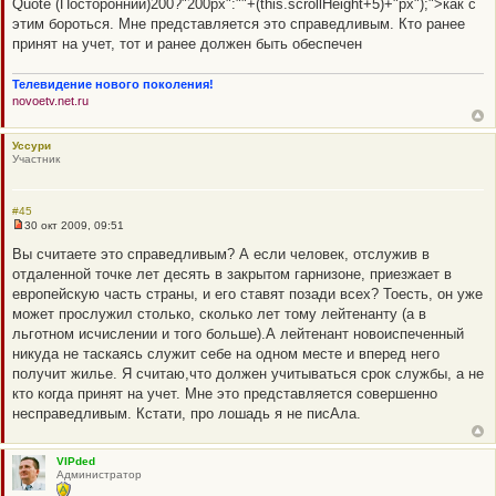
Quote (Посторонний)200?"200px":""+(this.scrollHeight+5)+"px");">как с
о
этим бороться. Мне представляется это справедливым. Кто ранее
е
с
принят на учет, тот и ранее должен быть обеспечен
о
о
б
Телевидение нового поколения!
щ
novoetv.net.ru
е
н
и
е
Уссури
Участник
#45
30 окт 2009, 09:51
Н
е
Вы считаете это справедливым? А если человек, отслужив в
п
отдаленной точке лет десять в закрытом гарнизоне, приезжает в
р
о
европейскую часть страны, и его ставят позади всех? Тоесть, он уже
ч
может прослужил столько, сколько лет тому лейтенанту (а в
и
т
льготном исчислении и того больше).А лейтенант новоиспеченный
а
никуда не таскаясь служит себе на одном месте и вперед него
н
н
получит жилье. Я считаю,что должен учитываться срок службы, а не
о
кто когда принят на учет. Мне это представляется совершенно
е
с
несправедливым. Кстати, про лошадь я не писАла.
о
о
б
щ
VIPded
е
Администратор
н