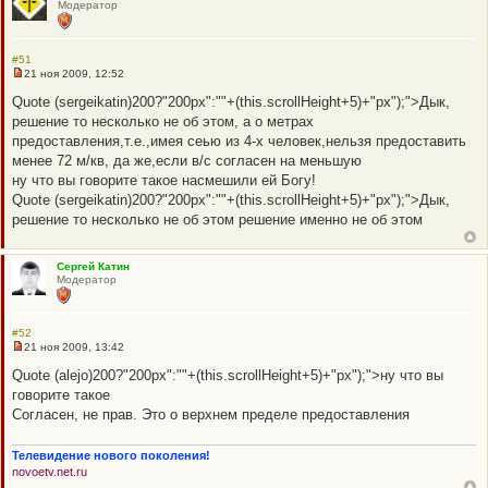
Модератор
е
н
и
е
#51
21 ноя 2009, 12:52
Н
е
Quote (sergeikatin)200?"200px":""+(this.scrollHeight+5)+"px");">Дык,
п
решение то несколько не об этом, а о метрах
р
о
предоставления,т.е.,имея сеью из 4-х человек,нельзя предоставить
ч
менее 72 м/кв, да же,если в/с согласен на меньшую
и
т
ну что вы говорите такое насмешили ей Богу!
а
Quote (sergeikatin)200?"200px":""+(this.scrollHeight+5)+"px");">Дык,
н
н
решение то несколько не об этом решение именно не об этом
о
е
с
о
Сергей Катин
о
Модератор
б
щ
е
н
#52
и
21 ноя 2009, 13:42
Н
е
е
Quote (alejo)200?"200px":""+(this.scrollHeight+5)+"px");">ну что вы
п
говорите такое
р
о
Согласен, не прав. Это о верхнем пределе предоставления
ч
и
т
Телевидение нового поколения!
а
novoetv.net.ru
н
н