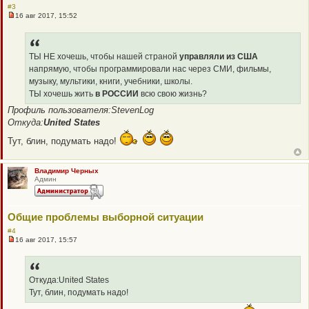
#3
16 авг 2017, 15:52
Н
е
п
р
о
ТЫ НЕ хочешь, чтобы нашей страной
управляли из США
ч
напрямую, чтобы программировали нас через СМИ, фильмы,
и
т
музыку, мультики, книги, учебники, школы.
а
ТЫ хочешь жить
в РОССИИ
всю свою жизнь?
н
н
Профиль пользователя:StevenLog
о
Откуда:
United States
е
с
о
Тут, блин, подумать надо!
о
б
щ
Владимир Черных
е
Админ
н
и
е
Общие проблемы выборной ситуации
#4
16 авг 2017, 15:57
Н
е
п
р
о
Откуда:United States
ч
Тут, блин, подумать надо!
и
т