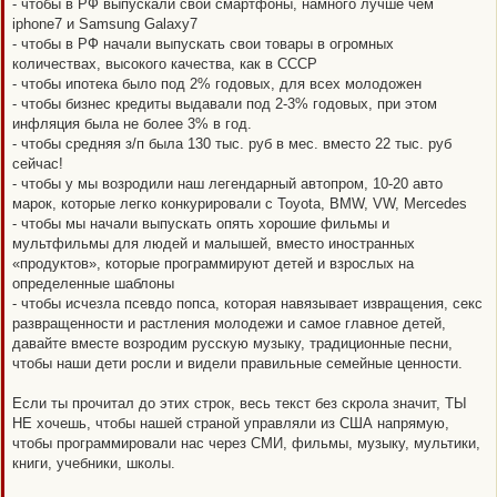
- чтобы в РФ выпускали свои смартфоны, намного лучше чем
iphone7 и Samsung Galaxy7
- чтобы в РФ начали выпускать свои товары в огромных
количествах, высокого качества, как в СССР
- чтобы ипотека было под 2% годовых, для всех молодожен
- чтобы бизнес кредиты выдавали под 2-3% годовых, при этом
инфляция была не более 3% в год.
- чтобы средняя з/п была 130 тыс. руб в мес. вместо 22 тыс. руб
сейчас!
- чтобы у мы возродили наш легендарный автопром, 10-20 авто
марок, которые легко конкурировали с Toyota, BMW, VW, Mercedes
- чтобы мы начали выпускать опять хорошие фильмы и
мультфильмы для людей и малышей, вместо иностранных
«продуктов», которые программируют детей и взрослых на
определенные шаблоны
- чтобы исчезла псевдо попса, которая навязывает извращения, секс
развращенности и растления молодежи и самое главное детей,
давайте вместе возродим русскую музыку, традиционные песни,
чтобы наши дети росли и видели правильные семейные ценности.
Если ты прочитал до этих строк, весь текст без скрола значит, ТЫ
НЕ хочешь, чтобы нашей страной управляли из США напрямую,
чтобы программировали нас через СМИ, фильмы, музыку, мультики,
книги, учебники, школы.