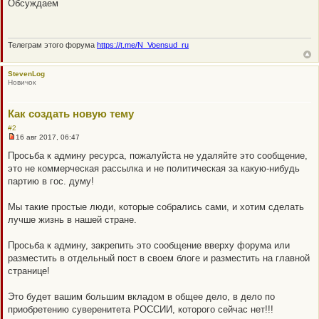
Обсуждаем
п
р
о
ч
и
Телеграм этого форума
https://t.me/N_Voensud_ru
т
а
н
StevenLog
н
Новичок
о
е
с
о
Как создать новую тему
о
б
#2
щ
16 авг 2017, 06:47
Н
е
е
н
Просьба к админу ресурса, пожалуйста не удаляйте это сообщение,
п
и
это не коммерческая рассылка и не политическая за какую-нибудь
р
е
о
партию в гос. думу!
ч
и
т
Мы такие простые люди, которые собрались сами, и хотим сделать
а
лучше жизнь в нашей стране.
н
н
о
Просьба к админу, закрепить это сообщение вверху форума или
е
с
разместить в отдельный пост в своем блоге и разместить на главной
о
странице!
о
б
щ
Это будет вашим большим вкладом в общее дело, в дело по
е
н
приобретению суверенитета РОССИИ, которого сейчас нет!!!
и