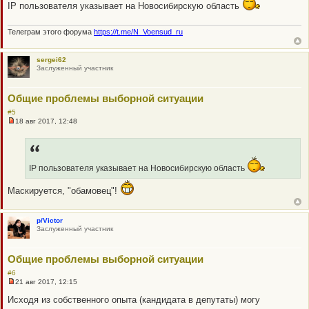
а
IP пользователя указывает на Новосибирскую область
н
н
о
Телеграм этого форума
https://t.me/N_Voensud_ru
е
с
о
sergei62
о
Заслуженный участник
б
щ
е
н
Общие проблемы выборной ситуации
и
е
#5
18 авг 2017, 12:48
Н
е
п
р
о
IP пользователя указывает на Новосибирскую область
ч
и
т
Маскируется, "обамовец"!
а
н
н
о
p/Victor
е
Заслуженный участник
с
о
о
Общие проблемы выборной ситуации
б
щ
#6
е
21 авг 2017, 12:15
н
Н
и
е
Исходя из собственного опыта (кандидата в депутаты) могу
е
п