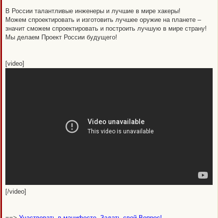
е
В России талантливые инженеры и лучшие в мире хакеры!
Можем спроектировать и изготовить лучшее оружие на планете –
значит сможем спроектировать и построить лучшую в мире страну!
Мы делаем Проект России будущего!
[video]
[/video]
==>
Участвовать в манифесте. Задать свой Вопрос!