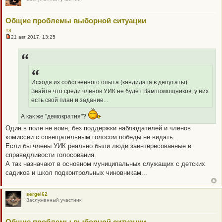
о
б
щ
Общие проблемы выборной ситуации
е
н
#8
и
21 авг 2017, 13:25
е
Н
е
п
р
о
ч
и
Исходя из собственного опыта (кандидата в депутаты)
т
а
Знайте что среди членов УИК не будет Вам помощников, у них
н
есть свой план и задание...
н
о
е
А как же "демократия"?
с
о
Один в поле не воин, без поддержки наблюдателей и членов
о
комиссии с совещательным голосом победы не видать...
б
щ
Если бы члены УИК реально были люди заинтересованные в
е
справедливости голосования.
н
и
А так назначают в основном муниципальных служащих с детских
е
садиков и школ подконтрольных чиновникам...
sergei62
Заслуженный участник
Общие проблемы выборной ситуации