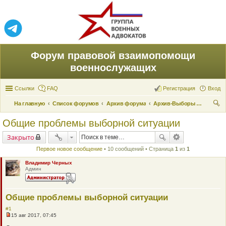
Форум правовой взаимопомощи
военнослужащих
Ссылки
FAQ
Регистрация
Вход
На главную
Список форумов
Архив форума
Архив-Выборы 2017. Наши кандидаты
ои
Общие проблемы выборной ситуации
ск
Закрыто
Первое новое сообщение
• 10 сообщений • Страница
1
из
1
Владимир Черных
Админ
Общие проблемы выборной ситуации
#1
15 авг 2017, 07:45
Н
е