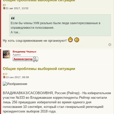
#9
21 авг 2017, 13:52
Н
е
п
р
о
Если бы члены УИК реально были люди заинтересованные в
ч
справедливости голосования.
и
т
А так...
а
н
Ну хоть соцсоревнование не организуют!
н
о
е
с
Владимир Черных
о
Админ
о
б
щ
е
Общие проблемы выборной ситуации
н
и
#10
е
13 сен 2017, 06:06
Н
е
п
р
о
ВЛАДИКАВКАЗ/САСОВО/ИВНЯ, Россия (Рейтер) - На избирательном
ч
участке №333 во Владикавказе корреспонденты Рейтер насчитали
и
т
лишь 256 пришедших избирателей во время единого дня
а
голосования 10 сентября, который стал генеральной репетицией
н
н
президентских выборов 2018 года.
о