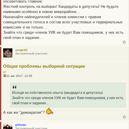
посоветовать главное:
р
о
Жесткий контроль на выборах! Кандидаты в депутаты! Не будьте
ч
наивными особенно в новом микрорайоне...
и
т
Назначайте наблюдателей и членов комиссии с правом
а
совещательного голоса в состав всех участковых и терририальных
н
н
комиссиях и не только....
о
Знайте что среди членов УИК не будет Вам помощников, у них есть
е
с
свой план и задание...
о
о
б
щ
sergei62
е
Заслуженный участник
н
и
е
Общие проблемы выборной ситуации
#7
21 авг 2017, 12:35
Н
е
п
р
о
Исходя из собственного опыта (кандидата в депутаты)
ч
Знайте что среди членов УИК не будет Вам помощников, у них есть
и
т
свой план и задание...
а
н
А как же "демократия"?
н
о
е
с
p/Victor
о
Заслуженный участник