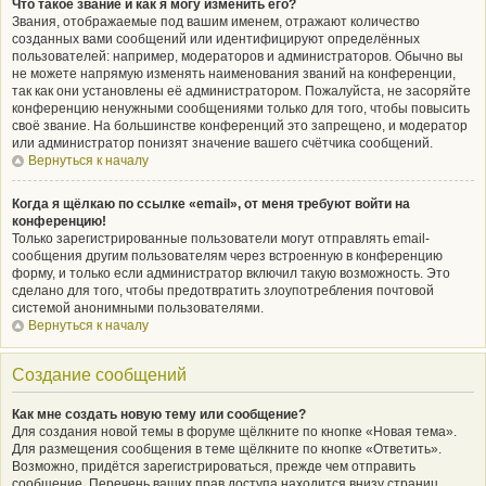
Что такое звание и как я могу изменить его?
Звания, отображаемые под вашим именем, отражают количество
созданных вами сообщений или идентифицируют определённых
пользователей: например, модераторов и администраторов. Обычно вы
не можете напрямую изменять наименования званий на конференции,
так как они установлены её администратором. Пожалуйста, не засоряйте
конференцию ненужными сообщениями только для того, чтобы повысить
своё звание. На большинстве конференций это запрещено, и модератор
или администратор понизят значение вашего счётчика сообщений.
Вернуться к началу
Когда я щёлкаю по ссылке «email», от меня требуют войти на
конференцию!
Только зарегистрированные пользователи могут отправлять email-
сообщения другим пользователям через встроенную в конференцию
форму, и только если администратор включил такую возможность. Это
сделано для того, чтобы предотвратить злоупотребления почтовой
системой анонимными пользователями.
Вернуться к началу
Создание сообщений
Как мне создать новую тему или сообщение?
Для создания новой темы в форуме щёлкните по кнопке «Новая тема».
Для размещения сообщения в теме щёлкните по кнопке «Ответить».
Возможно, придётся зарегистрироваться, прежде чем отправить
сообщение. Перечень ваших прав доступа находится внизу страниц