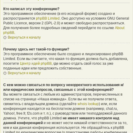
Кто написал эту конференцию?
Это программное обеспечение (в его исходной форме) создано и
распространяется
phpBB Limited
. Оно доступно на условиях GNU General
Public Licence, версии 2 (GPL-2.0) и может свободно распространяться.
Для получения более подробных сведений перейдите по ссылке
About
phpBB
.
Вернуться к началу
Почему здесь нет такой-то функции?
Это программное обеспечение было создано и лицензировано phpBB
Limited. Если вы считаете, что какая-то функция должна быть добавлена,
посетите
Центр идей phpBB
, где можно отдать свой голос за уже
поданные идеи или предложить собственные.
Вернуться к началу
С кем можно связаться по вопросу некорректного использования и/
или юридических вопросов, связанных с этой конференцией?
Вы можете связаться с любым из администраторов, перечисленных в
списке на странице «Наша команда». Если вы не получили ответа,
свяжитесь с владельцем домена (сделайте
whois lookup
) или, если
конференция находится на бесплатном домене (например, chat.ru,
Yahoo!, free.fr, f2s.com и т. п.), с руководством или техподдержкой данного
домена. Учтите, что phpBB Limited
не имеет никакого контроля над
данной конференцией
и не может нести никакой ответственности за то,
кем и как данная конференция используется. Не обращайтесь к phpBB
Limited по юридическим вопросам (о приостановке работы конференции,