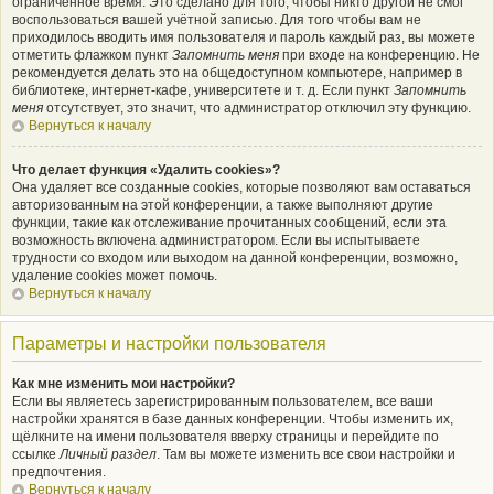
ограниченное время. Это сделано для того, чтобы никто другой не смог
воспользоваться вашей учётной записью. Для того чтобы вам не
приходилось вводить имя пользователя и пароль каждый раз, вы можете
отметить флажком пункт
Запомнить меня
при входе на конференцию. Не
рекомендуется делать это на общедоступном компьютере, например в
библиотеке, интернет-кафе, университете и т. д. Если пункт
Запомнить
меня
отсутствует, это значит, что администратор отключил эту функцию.
Вернуться к началу
Что делает функция «Удалить cookies»?
Она удаляет все созданные cookies, которые позволяют вам оставаться
авторизованным на этой конференции, а также выполняют другие
функции, такие как отслеживание прочитанных сообщений, если эта
возможность включена администратором. Если вы испытываете
трудности со входом или выходом на данной конференции, возможно,
удаление cookies может помочь.
Вернуться к началу
Параметры и настройки пользователя
Как мне изменить мои настройки?
Если вы являетесь зарегистрированным пользователем, все ваши
настройки хранятся в базе данных конференции. Чтобы изменить их,
щёлкните на имени пользователя вверху страницы и перейдите по
ссылке
Личный раздел
. Там вы можете изменить все свои настройки и
предпочтения.
Вернуться к началу