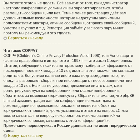
Вы можете этого и не делать. Всё зависит от того, как администратор
настроил конференцию: должны ли вы зарегистрироваться, чтобы
размещать сообщения, или нет. Тем не менее регистрация даёт вам
дополнительные возможности, которые недоступны анонимным
пользователям: аватары, личные сообщения, отправка email-сообщений,
участие в группах и т. д. Регистрация займёт у вас всего пару минут,
поэтому мы рекомендуем это сделать.
Вернуться к началу
Что такое COPPA?
COPPA (Children’s Online Privacy Protection Act of 1998), или Акт о защите
частных прав ребёнка в интернете от 1998 г. — это закон Соединённых
Штатов, требующий от сайтов, которые могут собирать информацию от
несовершеннолетних младше 13 лет, иметь на это письменное согласие
родителей. Допустимо наличие иного вида подтверждения того, что
опекуны разрешают сбор личной информации от несовершеннолетних
младше 13 лет. Если вы не уверены, применимо ли это к вам, как к
регистрирующемуся на конференции, или к самой конференции,
обратитесь за помощью к юрисконсульту. Обратите внимание, что phpBB
Limited администрация данной конференции не может давать
рекомендаций по правовым вопросам и не является объектом
юридических отношений, кроме указанных в ответе на вопрос «С кем
можно связаться по вопросу некорректного использования и/или
юридических вопросов, связанных с этой конференцией?».
Примечание переводчика: в России данный акт не имеет юридической
силы.
.
Вернуться к началу