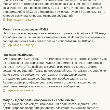
однако BBCode также может быть отключён на уровне сообщения в
форме для его отправки. BBCode очень похож на HTML, но теги в нём
заключаются в квадратные скобки [ и ], а не в < и >. За дополнительной
информацией о BBCode обратитесь к руководству по BBCode, ссылка на
которое доступна из формы отправки сообщений.
Вернуться к началу
Могу ли я использовать HTML?
Нет. На этой конференции невозможны отправка и обработка HTML-кода
в сообщениях. Большая часть возможностей HTML по форматированию
сообщений может быть реализована с использованием BBCode.
Вернуться к началу
Что такое смайлики?
Смайлики, или эмотиконы — это маленькие картинки, которые могут быть
использованы для выражения чувств, например :) означает радость, а :(
означает грусть. Полный список смайликов можно увидеть в форме
создания сообщений. Только не перестарайтесь, используя их: они легко
могут сделать сообщение нечитаемым, и модератор может
отредактировать ваше сообщение или вообще удалить его.
Администратор конференции также может ограничить количество
смайликов, которое можно использовать в сообщении.
Вернуться к началу
Могу ли я добавлять изображения к сообщениям?
Да, вы можете размещать изображения в ваших сообщениях. Если
администратор разрешил добавлять вложения, вы можете загрузить