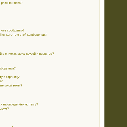
 разные цвета?
чные сообщения!
 от кого-то с этой конференции!
й в списках моих друзей и недругов?
и форумам?
стую страницу!
и?
ные мной темы?
ся на определённую тему?
форум?