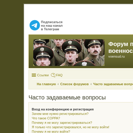
Подписаться
на наш канал
в Телеграм
Форум 
военно
voensud.ru
Ссылки
FAQ
На главную
Список форумов
Часто задаваемые воп
Часто задаваемые вопросы
Вход на конференцию и регистрация
Зачем мне нужно регистрироваться?
Что такое COPPA?
Почему я не могу зарегистрироваться?
Я только что зарегистрировался, но не могу войти!
Почему я не могу войти?