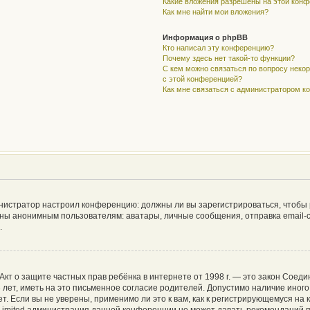
Какие вложения разрешены на этой кон
Как мне найти мои вложения?
Информация о phpBB
Кто написал эту конференцию?
Почему здесь нет такой-то функции?
С кем можно связаться по вопросу неко
с этой конференцией?
Как мне связаться с администратором 
дминистратор настроил конференцию: должны ли вы зарегистрироваться, чтобы
ы анонимным пользователям: аватары, личные сообщения, отправка email-сооб
.
 или Акт о защите частных прав ребёнка в интернете от 1998 г. — это закон Со
ет, иметь на это письменное согласие родителей. Допустимо наличие иного
 Если вы не уверены, применимо ли это к вам, как к регистрирующемуся на 