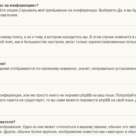
час на конференции»?
дёте опцию
Скрывать моё пребывание на конференции
. Выберите
Да
, и вы 
зователем.
вому поясу, а не к тому, в котором находитесь вы. В этом случае измените в 
совой пояс, как и большинство настроек, могут только зарегистрированные пол
ое!
о время отображается по-прежнему неверное, значит, неправильно установле
онференции, или же просто никто не перевёл phpBB на ваш язык. Попробуйт
ового пакета не существует, то вы сами можете перевести phpBB на свой язы
ователя?
зображения. Одно из них может относиться к вашему званию, обычно это звёзд
. Другое, обычно более крупное, изображение известно как «аватара» и обы