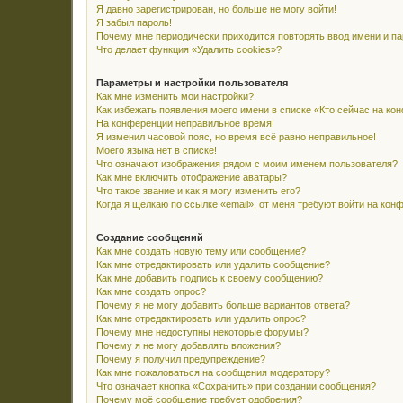
Я давно зарегистрирован, но больше не могу войти!
Я забыл пароль!
Почему мне периодически приходится повторять ввод имени и п
Что делает функция «Удалить cookies»?
Параметры и настройки пользователя
Как мне изменить мои настройки?
Как избежать появления моего имени в списке «Кто сейчас на ко
На конференции неправильное время!
Я изменил часовой пояс, но время всё равно неправильное!
Моего языка нет в списке!
Что означают изображения рядом с моим именем пользователя?
Как мне включить отображение аватары?
Что такое звание и как я могу изменить его?
Когда я щёлкаю по ссылке «email», от меня требуют войти на кон
Создание сообщений
Как мне создать новую тему или сообщение?
Как мне отредактировать или удалить сообщение?
Как мне добавить подпись к своему сообщению?
Как мне создать опрос?
Почему я не могу добавить больше вариантов ответа?
Как мне отредактировать или удалить опрос?
Почему мне недоступны некоторые форумы?
Почему я не могу добавлять вложения?
Почему я получил предупреждение?
Как мне пожаловаться на сообщения модератору?
Что означает кнопка «Сохранить» при создании сообщения?
Почему моё сообщение требует одобрения?