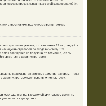
по правовым вопросам и не является объектом
ридических вопросов, связанных с этой конференцией?».
с или запретил имя, под которым вы пытаетесь
регистрации вы указали, что вам менее 13 лет, следуйте
 или администратором до входа в систему. Эта
 email-сообщение не получено, то возможно, что вы
йте связаться с администратором.
 введены правильно, свяжитесь с администратором, чтобы
ь с администратором для исправления настроек.
одически удаляют пользователей, длительное время не
участвовать в дискуссиях.