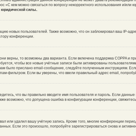
 Limited администрация данной конференции не может давать рекомендаций 
рос «С кем можно связаться по вопросу некорректного использования и/или ю
т юридической силы.
.
ию новых пользователей. Также возможно, что он заблокировал ваш IP-адре
атору конференции.
они верны, то возможны два варианта. Если включена поддержка COPPA и при 
буется, чтобы все новые учётные записи были активированы пользователями
ам было прислано email-сообщение, следуйте полученным инструкциям. Если
пам-фильтром. Если вы уверены, что ввели правильный адрес email, попробу
едитесь, что вы правильно вводите имя пользователя и пароль. Если данные
Также возможно, что допущена ошибка в конфигурации конференции, свяжитес
вал или удалил вашу учётную запись. Кроме того, многие конференции пери
ных. Если это произошло, попробуйте зарегистрироваться снова и активнее 