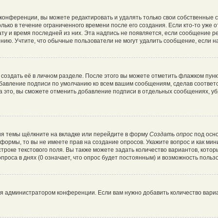
конференции, вы можете редактировать и удалять только свои собственные 
лько в течение ограниченного времени после его создания. Если кто-то уже 
дату и время последней из них. Эта надпись не появляется, если сообщение 
ию. Учтите, что обычные пользователи не могут удалить сообщение, если на 
создать её в личном разделе. После этого вы можете отметить флажком пун
обавление подписи по умолчанию ко всем вашим сообщениям, сделав соотве
а это, вы сможете отменить добавление подписи в отдельных сообщениях, у
я темы щёлкните на вкладке или перейдите в форму
Создать опрос
под осно
и формы, то вы не имеете прав на создание опросов. Укажите вопрос и как ми
троке текстового поля. Вы также можете задать количество вариантов, котор
роса в днях (0 означает, что опрос будет постоянным) и возможность пользо
ся администратором конференции. Если вам нужно добавить количество вари