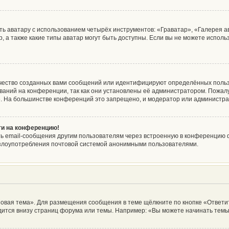
ь аватару с использованием четырёх инструментов: «Граватар», «Галерея а
, а также какие типы аватар могут быть доступны. Если вы не можете испол
чество созданных вами сообщений или идентифицируют определённых польз
аний на конференции, так как они установлены её администратором. Пожа
е. На большинстве конференций это запрещено, и модератор или администра
йти на конференцию!
ь email-сообщения другим пользователям через встроенную в конференцию ф
ь злоупотребления почтовой системой анонимными пользователями.
овая тема». Для размещения сообщения в теме щёлкните по кнопке «Ответит
ится внизу страниц форума или темы. Например: «Вы можете начинать темы»