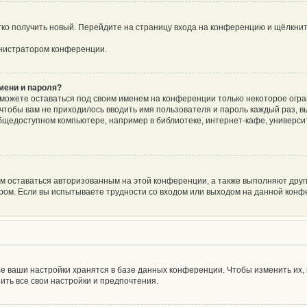
егко получить новый. Перейдите на страницу входа на конференцию и щёлкни
инистратором конференции.
мени и пароля?
сможете оставаться под своим именем на конференции только некоторое огра
о чтобы вам не приходилось вводить имя пользователя и пароль каждый раз, 
щедоступном компьютере, например в библиотеке, интернет-кафе, университе
ам оставаться авторизованным на этой конференции, а также выполняют друг
ом. Если вы испытываете трудности со входом или выходом на данной конфе
е ваши настройки хранятся в базе данных конференции. Чтобы изменить их,
ить все свои настройки и предпочтения.