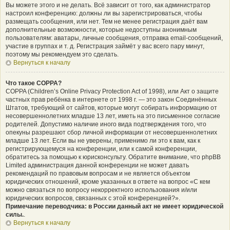
Вы можете этого и не делать. Всё зависит от того, как администратор
настроил конференцию: должны ли вы зарегистрироваться, чтобы
размещать сообщения, или нет. Тем не менее регистрация даёт вам
дополнительные возможности, которые недоступны анонимным
пользователям: аватары, личные сообщения, отправка email-сообщений,
участие в группах и т. д. Регистрация займёт у вас всего пару минут,
поэтому мы рекомендуем это сделать.
Вернуться к началу
Что такое COPPA?
COPPA (Children’s Online Privacy Protection Act of 1998), или Акт о защите
частных прав ребёнка в интернете от 1998 г. — это закон Соединённых
Штатов, требующий от сайтов, которые могут собирать информацию от
несовершеннолетних младше 13 лет, иметь на это письменное согласие
родителей. Допустимо наличие иного вида подтверждения того, что
опекуны разрешают сбор личной информации от несовершеннолетних
младше 13 лет. Если вы не уверены, применимо ли это к вам, как к
регистрирующемуся на конференции, или к самой конференции,
обратитесь за помощью к юрисконсульту. Обратите внимание, что phpBB
Limited администрация данной конференции не может давать
рекомендаций по правовым вопросам и не является объектом
юридических отношений, кроме указанных в ответе на вопрос «С кем
можно связаться по вопросу некорректного использования и/или
юридических вопросов, связанных с этой конференцией?».
Примечание переводчика: в России данный акт не имеет юридической
силы.
.
Вернуться к началу