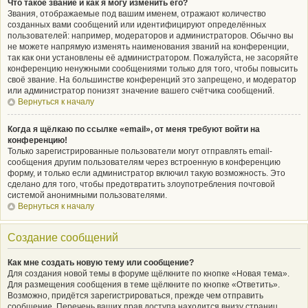
Что такое звание и как я могу изменить его?
Звания, отображаемые под вашим именем, отражают количество
созданных вами сообщений или идентифицируют определённых
пользователей: например, модераторов и администраторов. Обычно вы
не можете напрямую изменять наименования званий на конференции,
так как они установлены её администратором. Пожалуйста, не засоряйте
конференцию ненужными сообщениями только для того, чтобы повысить
своё звание. На большинстве конференций это запрещено, и модератор
или администратор понизят значение вашего счётчика сообщений.
Вернуться к началу
Когда я щёлкаю по ссылке «email», от меня требуют войти на
конференцию!
Только зарегистрированные пользователи могут отправлять email-
сообщения другим пользователям через встроенную в конференцию
форму, и только если администратор включил такую возможность. Это
сделано для того, чтобы предотвратить злоупотребления почтовой
системой анонимными пользователями.
Вернуться к началу
Создание сообщений
Как мне создать новую тему или сообщение?
Для создания новой темы в форуме щёлкните по кнопке «Новая тема».
Для размещения сообщения в теме щёлкните по кнопке «Ответить».
Возможно, придётся зарегистрироваться, прежде чем отправить
сообщение. Перечень ваших прав доступа находится внизу страниц