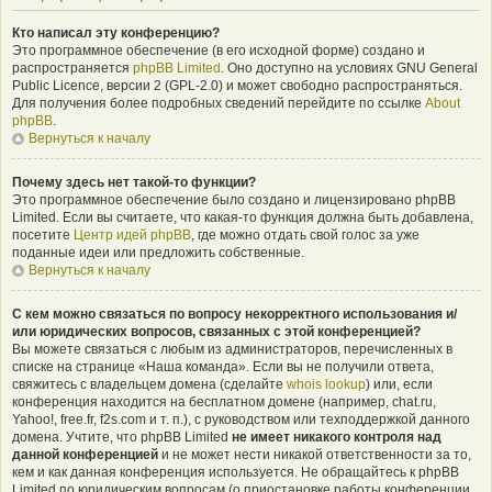
Кто написал эту конференцию?
Это программное обеспечение (в его исходной форме) создано и
распространяется
phpBB Limited
. Оно доступно на условиях GNU General
Public Licence, версии 2 (GPL-2.0) и может свободно распространяться.
Для получения более подробных сведений перейдите по ссылке
About
phpBB
.
Вернуться к началу
Почему здесь нет такой-то функции?
Это программное обеспечение было создано и лицензировано phpBB
Limited. Если вы считаете, что какая-то функция должна быть добавлена,
посетите
Центр идей phpBB
, где можно отдать свой голос за уже
поданные идеи или предложить собственные.
Вернуться к началу
С кем можно связаться по вопросу некорректного использования и/
или юридических вопросов, связанных с этой конференцией?
Вы можете связаться с любым из администраторов, перечисленных в
списке на странице «Наша команда». Если вы не получили ответа,
свяжитесь с владельцем домена (сделайте
whois lookup
) или, если
конференция находится на бесплатном домене (например, chat.ru,
Yahoo!, free.fr, f2s.com и т. п.), с руководством или техподдержкой данного
домена. Учтите, что phpBB Limited
не имеет никакого контроля над
данной конференцией
и не может нести никакой ответственности за то,
кем и как данная конференция используется. Не обращайтесь к phpBB
Limited по юридическим вопросам (о приостановке работы конференции,