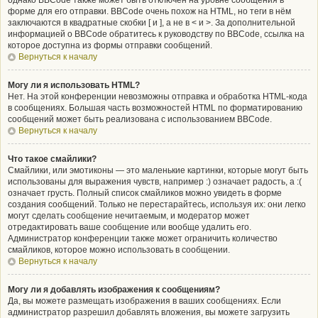
однако BBCode также может быть отключён на уровне сообщения в
форме для его отправки. BBCode очень похож на HTML, но теги в нём
заключаются в квадратные скобки [ и ], а не в < и >. За дополнительной
информацией о BBCode обратитесь к руководству по BBCode, ссылка на
которое доступна из формы отправки сообщений.
Вернуться к началу
Могу ли я использовать HTML?
Нет. На этой конференции невозможны отправка и обработка HTML-кода
в сообщениях. Большая часть возможностей HTML по форматированию
сообщений может быть реализована с использованием BBCode.
Вернуться к началу
Что такое смайлики?
Смайлики, или эмотиконы — это маленькие картинки, которые могут быть
использованы для выражения чувств, например :) означает радость, а :(
означает грусть. Полный список смайликов можно увидеть в форме
создания сообщений. Только не перестарайтесь, используя их: они легко
могут сделать сообщение нечитаемым, и модератор может
отредактировать ваше сообщение или вообще удалить его.
Администратор конференции также может ограничить количество
смайликов, которое можно использовать в сообщении.
Вернуться к началу
Могу ли я добавлять изображения к сообщениям?
Да, вы можете размещать изображения в ваших сообщениях. Если
администратор разрешил добавлять вложения, вы можете загрузить