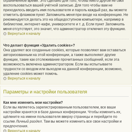
ограниченное время. Это сделано для того, чтобы никто другой не смог
воспользоваться вашей учётной записью. Для того чтобы вам не
приходилось вводить имя пользователя и пароль каждый раз, вы можете
отметить флажком пункт
Запомнить меня
при входе на конференцию. Не
рекомендуется делать это на общедоступном компьютере, например в
библиотеке, интернет-кафе, университете и т. д. Если пункт
Запомнить
меня
отсутствует, это значит, что администратор отключил эту функцию.
Вернуться к началу
Что делает функция «Удалить cookies»?
Она удаляет все созданные cookies, которые позволяют вам оставаться
авторизованным на этой конференции, а также выполняют другие
функции, такие как отслеживание прочитанных сообщений, если эта
возможность включена администратором. Если вы испытываете
трудности со входом или выходом на данной конференции, возможно,
удаление cookies может помочь.
Вернуться к началу
Параметры и настройки пользователя
Как мне изменить мои настройки?
Если вы являетесь зарегистрированным пользователем, все ваши
настройки хранятся в базе данных конференции. Чтобы изменить их,
щёлкните на имени пользователя вверху страницы и перейдите по
ссылке
Личный раздел
. Там вы можете изменить все свои настройки и
предпочтения.
Вернуться к началу