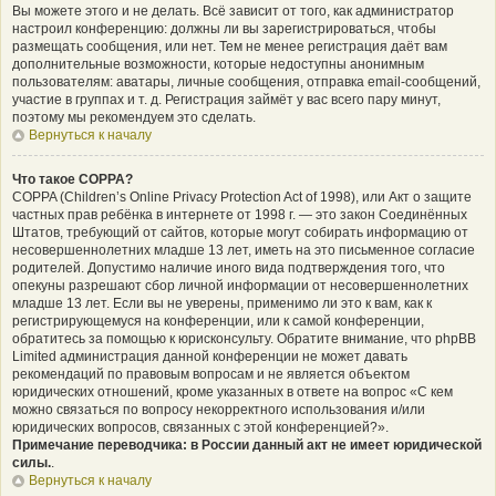
Вы можете этого и не делать. Всё зависит от того, как администратор
настроил конференцию: должны ли вы зарегистрироваться, чтобы
размещать сообщения, или нет. Тем не менее регистрация даёт вам
дополнительные возможности, которые недоступны анонимным
пользователям: аватары, личные сообщения, отправка email-сообщений,
участие в группах и т. д. Регистрация займёт у вас всего пару минут,
поэтому мы рекомендуем это сделать.
Вернуться к началу
Что такое COPPA?
COPPA (Children’s Online Privacy Protection Act of 1998), или Акт о защите
частных прав ребёнка в интернете от 1998 г. — это закон Соединённых
Штатов, требующий от сайтов, которые могут собирать информацию от
несовершеннолетних младше 13 лет, иметь на это письменное согласие
родителей. Допустимо наличие иного вида подтверждения того, что
опекуны разрешают сбор личной информации от несовершеннолетних
младше 13 лет. Если вы не уверены, применимо ли это к вам, как к
регистрирующемуся на конференции, или к самой конференции,
обратитесь за помощью к юрисконсульту. Обратите внимание, что phpBB
Limited администрация данной конференции не может давать
рекомендаций по правовым вопросам и не является объектом
юридических отношений, кроме указанных в ответе на вопрос «С кем
можно связаться по вопросу некорректного использования и/или
юридических вопросов, связанных с этой конференцией?».
Примечание переводчика: в России данный акт не имеет юридической
силы.
.
Вернуться к началу