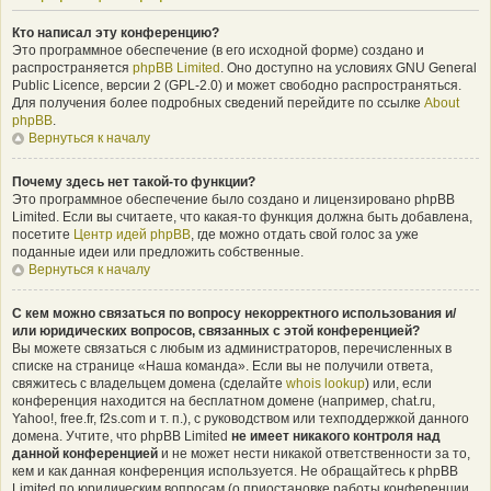
Кто написал эту конференцию?
Это программное обеспечение (в его исходной форме) создано и
распространяется
phpBB Limited
. Оно доступно на условиях GNU General
Public Licence, версии 2 (GPL-2.0) и может свободно распространяться.
Для получения более подробных сведений перейдите по ссылке
About
phpBB
.
Вернуться к началу
Почему здесь нет такой-то функции?
Это программное обеспечение было создано и лицензировано phpBB
Limited. Если вы считаете, что какая-то функция должна быть добавлена,
посетите
Центр идей phpBB
, где можно отдать свой голос за уже
поданные идеи или предложить собственные.
Вернуться к началу
С кем можно связаться по вопросу некорректного использования и/
или юридических вопросов, связанных с этой конференцией?
Вы можете связаться с любым из администраторов, перечисленных в
списке на странице «Наша команда». Если вы не получили ответа,
свяжитесь с владельцем домена (сделайте
whois lookup
) или, если
конференция находится на бесплатном домене (например, chat.ru,
Yahoo!, free.fr, f2s.com и т. п.), с руководством или техподдержкой данного
домена. Учтите, что phpBB Limited
не имеет никакого контроля над
данной конференцией
и не может нести никакой ответственности за то,
кем и как данная конференция используется. Не обращайтесь к phpBB
Limited по юридическим вопросам (о приостановке работы конференции,