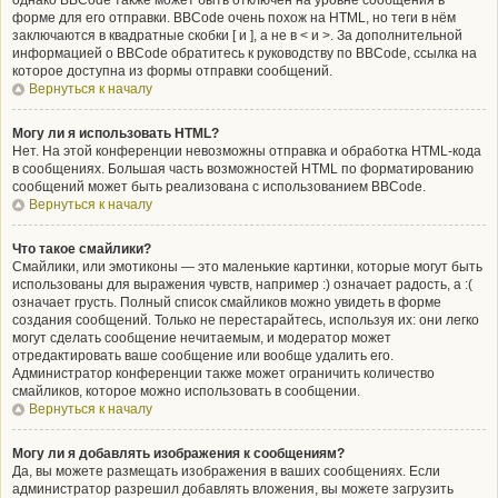
однако BBCode также может быть отключён на уровне сообщения в
форме для его отправки. BBCode очень похож на HTML, но теги в нём
заключаются в квадратные скобки [ и ], а не в < и >. За дополнительной
информацией о BBCode обратитесь к руководству по BBCode, ссылка на
которое доступна из формы отправки сообщений.
Вернуться к началу
Могу ли я использовать HTML?
Нет. На этой конференции невозможны отправка и обработка HTML-кода
в сообщениях. Большая часть возможностей HTML по форматированию
сообщений может быть реализована с использованием BBCode.
Вернуться к началу
Что такое смайлики?
Смайлики, или эмотиконы — это маленькие картинки, которые могут быть
использованы для выражения чувств, например :) означает радость, а :(
означает грусть. Полный список смайликов можно увидеть в форме
создания сообщений. Только не перестарайтесь, используя их: они легко
могут сделать сообщение нечитаемым, и модератор может
отредактировать ваше сообщение или вообще удалить его.
Администратор конференции также может ограничить количество
смайликов, которое можно использовать в сообщении.
Вернуться к началу
Могу ли я добавлять изображения к сообщениям?
Да, вы можете размещать изображения в ваших сообщениях. Если
администратор разрешил добавлять вложения, вы можете загрузить