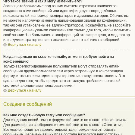
Что такое звание и как я могу изменить его?
Звания, отображаемые под вашим именем, отражают количество
созданных вами сообщений или идентифицируют определённых
пользователей: например, модераторов и администраторов. Обычно вы
не можете напрямую изменять наименования званий на конференции,
так как они установлены её администратором. Пожалуйста, не засоряйте
конференцию ненужными сообщениями только для того, чтобы повысить
своё звание. На большинстве конференций это запрещено, и модератор
или администратор понизят значение вашего счётчика сообщений.
Вернуться к началу
Когда я щёлкаю по ссылке «email», от меня требуют войти на
конференцию!
Только зарегистрированные пользователи могут отправлять email-
сообщения другим пользователям через встроенную в конференцию
форму, и только если администратор включил такую возможность. Это
сделано для того, чтобы предотвратить злоупотребления почтовой
системой анонимными пользователями.
Вернуться к началу
Создание сообщений
Как мне создать новую тему или сообщение?
Для создания новой темы в форуме щёлкните по кнопке «Новая тема».
Для размещения сообщения в теме щёлкните по кнопке «Ответить».
Возможно, придётся зарегистрироваться, прежде чем отправить
сообщение. Перечень ваших прав доступа находится внизу страниц