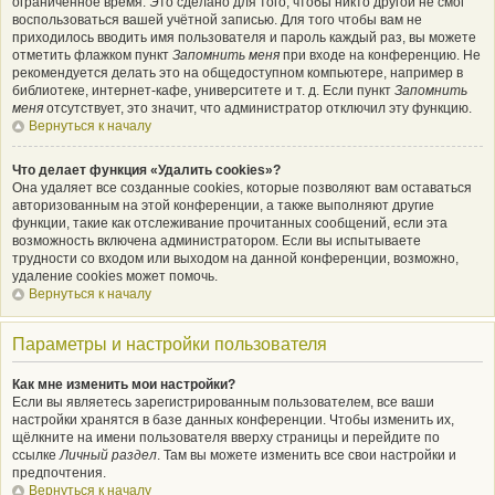
ограниченное время. Это сделано для того, чтобы никто другой не смог
воспользоваться вашей учётной записью. Для того чтобы вам не
приходилось вводить имя пользователя и пароль каждый раз, вы можете
отметить флажком пункт
Запомнить меня
при входе на конференцию. Не
рекомендуется делать это на общедоступном компьютере, например в
библиотеке, интернет-кафе, университете и т. д. Если пункт
Запомнить
меня
отсутствует, это значит, что администратор отключил эту функцию.
Вернуться к началу
Что делает функция «Удалить cookies»?
Она удаляет все созданные cookies, которые позволяют вам оставаться
авторизованным на этой конференции, а также выполняют другие
функции, такие как отслеживание прочитанных сообщений, если эта
возможность включена администратором. Если вы испытываете
трудности со входом или выходом на данной конференции, возможно,
удаление cookies может помочь.
Вернуться к началу
Параметры и настройки пользователя
Как мне изменить мои настройки?
Если вы являетесь зарегистрированным пользователем, все ваши
настройки хранятся в базе данных конференции. Чтобы изменить их,
щёлкните на имени пользователя вверху страницы и перейдите по
ссылке
Личный раздел
. Там вы можете изменить все свои настройки и
предпочтения.
Вернуться к началу