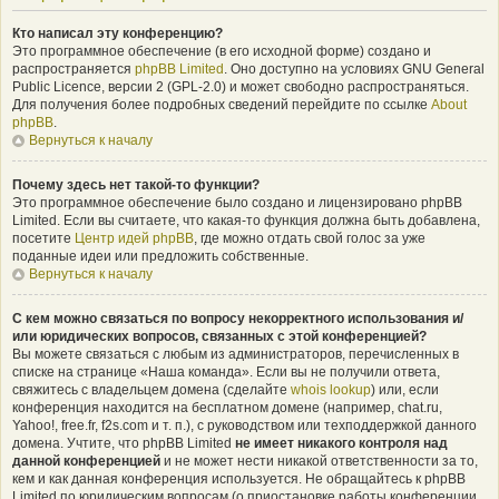
Кто написал эту конференцию?
Это программное обеспечение (в его исходной форме) создано и
распространяется
phpBB Limited
. Оно доступно на условиях GNU General
Public Licence, версии 2 (GPL-2.0) и может свободно распространяться.
Для получения более подробных сведений перейдите по ссылке
About
phpBB
.
Вернуться к началу
Почему здесь нет такой-то функции?
Это программное обеспечение было создано и лицензировано phpBB
Limited. Если вы считаете, что какая-то функция должна быть добавлена,
посетите
Центр идей phpBB
, где можно отдать свой голос за уже
поданные идеи или предложить собственные.
Вернуться к началу
С кем можно связаться по вопросу некорректного использования и/
или юридических вопросов, связанных с этой конференцией?
Вы можете связаться с любым из администраторов, перечисленных в
списке на странице «Наша команда». Если вы не получили ответа,
свяжитесь с владельцем домена (сделайте
whois lookup
) или, если
конференция находится на бесплатном домене (например, chat.ru,
Yahoo!, free.fr, f2s.com и т. п.), с руководством или техподдержкой данного
домена. Учтите, что phpBB Limited
не имеет никакого контроля над
данной конференцией
и не может нести никакой ответственности за то,
кем и как данная конференция используется. Не обращайтесь к phpBB
Limited по юридическим вопросам (о приостановке работы конференции,