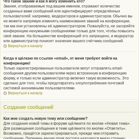
Что такое звание и как я могу изменить его?
Звания, отображаемые под вашим именем, отражают количество
созданных вами сообщений или идентифицируют определённых
пользователей: например, модераторов и администраторов. Обычно вы
не можете напрямую изменять наименования званий на конференции,
так как они установлены её администратором. Пожалуйста, не засоряйте
конференцию ненужными сообщениями только для того, чтобы повысить
своё звание. На большинстве конференций это запрещено, и модератор
или администратор понизят значение вашего счётчика сообщений.
Вернуться к началу
Когда я щёлкаю по ссылке «email», от меня требуют войти на
конференцию!
Только зарегистрированные пользователи могут отправлять email-
сообщения другим пользователям через встроенную в конференцию
форму, и только если администратор включил такую возможность. Это
сделано для того, чтобы предотвратить злоупотребления почтовой
системой анонимными пользователями.
Вернуться к началу
Создание сообщений
Как мне создать новую тему или сообщение?
Для создания новой темы в форуме щёлкните по кнопке «Новая тема».
Для размещения сообщения в теме щёлкните по кнопке «Ответить».
Возможно, придётся зарегистрироваться, прежде чем отправить
сообщение. Перечень ваших прав доступа находится внизу страниц