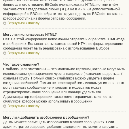
однако BBCode также может быть отключён на уровне сообщения в
форме для его отправки. BBCode очень похож на HTML, но теги в нём
заключаются в квадратные скобки [ и ], а не в < и >. За дополнительной
информацией о BBCode обратитесь к руководству по BBCode, ссылка на
которое доступна из формы отправки сообщений.
Вернуться к началу
Могу ли я использовать HTML?
Нет. На этой конференции невозможны отправка и обработка HTML-кода
в сообщениях. Большая часть возможностей HTML по форматированию
сообщений может быть реализована с использованием BBCode.
Вернуться к началу
Что такое смайлики?
Смайлики, или эмотиконы — это маленькие картинки, которые могут быть
использованы для выражения чувств, например :) означает радость, а :(
означает грусть. Полный список смайликов можно увидеть в форме
создания сообщений. Только не перестарайтесь, используя их: они легко
могут сделать сообщение нечитаемым, и модератор может
отредактировать ваше сообщение или вообще удалить его.
Администратор конференции также может ограничить количество
смайликов, которое можно использовать в сообщении.
Вернуться к началу
Могу ли я добавлять изображения к сообщениям?
Да, вы можете размещать изображения в ваших сообщениях. Если
администратор разрешил добавлять вложения, вы можете загрузить