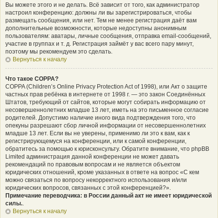
Вы можете этого и не делать. Всё зависит от того, как администратор
настроил конференцию: должны ли вы зарегистрироваться, чтобы
размещать сообщения, или нет. Тем не менее регистрация даёт вам
дополнительные возможности, которые недоступны анонимным
пользователям: аватары, личные сообщения, отправка email-сообщений,
участие в группах и т. д. Регистрация займёт у вас всего пару минут,
поэтому мы рекомендуем это сделать.
Вернуться к началу
Что такое COPPA?
COPPA (Children’s Online Privacy Protection Act of 1998), или Акт о защите
частных прав ребёнка в интернете от 1998 г. — это закон Соединённых
Штатов, требующий от сайтов, которые могут собирать информацию от
несовершеннолетних младше 13 лет, иметь на это письменное согласие
родителей. Допустимо наличие иного вида подтверждения того, что
опекуны разрешают сбор личной информации от несовершеннолетних
младше 13 лет. Если вы не уверены, применимо ли это к вам, как к
регистрирующемуся на конференции, или к самой конференции,
обратитесь за помощью к юрисконсульту. Обратите внимание, что phpBB
Limited администрация данной конференции не может давать
рекомендаций по правовым вопросам и не является объектом
юридических отношений, кроме указанных в ответе на вопрос «С кем
можно связаться по вопросу некорректного использования и/или
юридических вопросов, связанных с этой конференцией?».
Примечание переводчика: в России данный акт не имеет юридической
силы.
.
Вернуться к началу