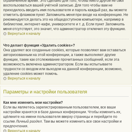
ограниченное время. Это сделано для того, чтобы никто другой не смог
воспользоваться вашей учётной записью. Для того чтобы вам не
приходилось вводить имя пользователя и пароль каждый раз, вы можете
отметить флажком пункт
Запомнить меня
при входе на конференцию. Не
рекомендуется делать это на общедоступном компьютере, например в
библиотеке, интернет-кафе, университете и т. д. Если пункт
Запомнить
меня
отсутствует, это значит, что администратор отключил эту функцию.
Вернуться к началу
Что делает функция «Удалить cookies»?
Она удаляет все созданные cookies, которые позволяют вам оставаться
авторизованным на этой конференции, а также выполняют другие
функции, такие как отслеживание прочитанных сообщений, если эта
возможность включена администратором. Если вы испытываете
трудности со входом или выходом на данной конференции, возможно,
удаление cookies может помочь.
Вернуться к началу
Параметры и настройки пользователя
Как мне изменить мои настройки?
Если вы являетесь зарегистрированным пользователем, все ваши
настройки хранятся в базе данных конференции. Чтобы изменить их,
щёлкните на имени пользователя вверху страницы и перейдите по
ссылке
Личный раздел
. Там вы можете изменить все свои настройки и
предпочтения.
Вернуться к началу