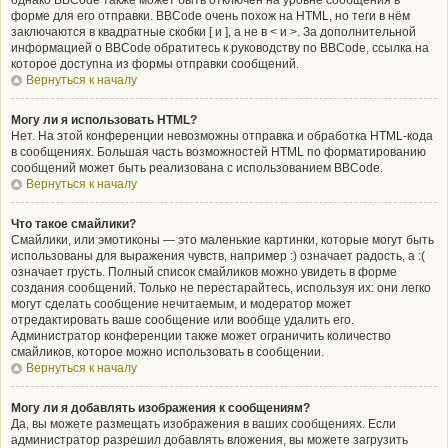
однако BBCode также может быть отключён на уровне сообщения в
форме для его отправки. BBCode очень похож на HTML, но теги в нём
заключаются в квадратные скобки [ и ], а не в < и >. За дополнительной
информацией о BBCode обратитесь к руководству по BBCode, ссылка на
которое доступна из формы отправки сообщений.
Вернуться к началу
Могу ли я использовать HTML?
Нет. На этой конференции невозможны отправка и обработка HTML-кода
в сообщениях. Большая часть возможностей HTML по форматированию
сообщений может быть реализована с использованием BBCode.
Вернуться к началу
Что такое смайлики?
Смайлики, или эмотиконы — это маленькие картинки, которые могут быть
использованы для выражения чувств, например :) означает радость, а :(
означает грусть. Полный список смайликов можно увидеть в форме
создания сообщений. Только не перестарайтесь, используя их: они легко
могут сделать сообщение нечитаемым, и модератор может
отредактировать ваше сообщение или вообще удалить его.
Администратор конференции также может ограничить количество
смайликов, которое можно использовать в сообщении.
Вернуться к началу
Могу ли я добавлять изображения к сообщениям?
Да, вы можете размещать изображения в ваших сообщениях. Если
администратор разрешил добавлять вложения, вы можете загрузить