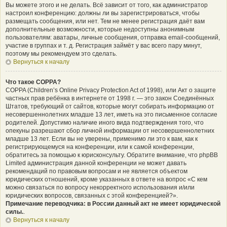
Вы можете этого и не делать. Всё зависит от того, как администратор
настроил конференцию: должны ли вы зарегистрироваться, чтобы
размещать сообщения, или нет. Тем не менее регистрация даёт вам
дополнительные возможности, которые недоступны анонимным
пользователям: аватары, личные сообщения, отправка email-сообщений,
участие в группах и т. д. Регистрация займёт у вас всего пару минут,
поэтому мы рекомендуем это сделать.
Вернуться к началу
Что такое COPPA?
COPPA (Children’s Online Privacy Protection Act of 1998), или Акт о защите
частных прав ребёнка в интернете от 1998 г. — это закон Соединённых
Штатов, требующий от сайтов, которые могут собирать информацию от
несовершеннолетних младше 13 лет, иметь на это письменное согласие
родителей. Допустимо наличие иного вида подтверждения того, что
опекуны разрешают сбор личной информации от несовершеннолетних
младше 13 лет. Если вы не уверены, применимо ли это к вам, как к
регистрирующемуся на конференции, или к самой конференции,
обратитесь за помощью к юрисконсульту. Обратите внимание, что phpBB
Limited администрация данной конференции не может давать
рекомендаций по правовым вопросам и не является объектом
юридических отношений, кроме указанных в ответе на вопрос «С кем
можно связаться по вопросу некорректного использования и/или
юридических вопросов, связанных с этой конференцией?».
Примечание переводчика: в России данный акт не имеет юридической
силы.
.
Вернуться к началу