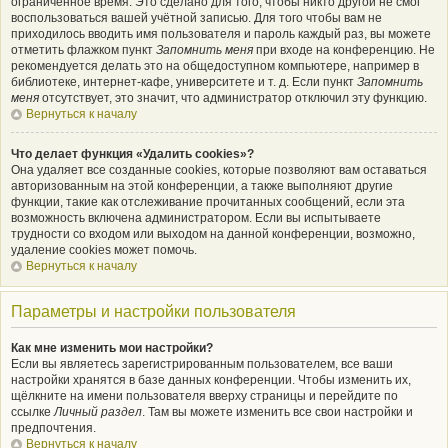
ограниченное время. Это сделано для того, чтобы никто другой не смог
воспользоваться вашей учётной записью. Для того чтобы вам не
приходилось вводить имя пользователя и пароль каждый раз, вы можете
отметить флажком пункт
Запомнить меня
при входе на конференцию. Не
рекомендуется делать это на общедоступном компьютере, например в
библиотеке, интернет-кафе, университете и т. д. Если пункт
Запомнить
меня
отсутствует, это значит, что администратор отключил эту функцию.
Вернуться к началу
Что делает функция «Удалить cookies»?
Она удаляет все созданные cookies, которые позволяют вам оставаться
авторизованным на этой конференции, а также выполняют другие
функции, такие как отслеживание прочитанных сообщений, если эта
возможность включена администратором. Если вы испытываете
трудности со входом или выходом на данной конференции, возможно,
удаление cookies может помочь.
Вернуться к началу
Параметры и настройки пользователя
Как мне изменить мои настройки?
Если вы являетесь зарегистрированным пользователем, все ваши
настройки хранятся в базе данных конференции. Чтобы изменить их,
щёлкните на имени пользователя вверху страницы и перейдите по
ссылке
Личный раздел
. Там вы можете изменить все свои настройки и
предпочтения.
Вернуться к началу