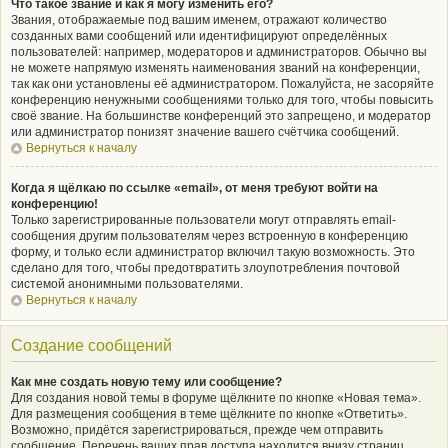
Что такое звание и как я могу изменить его?
Звания, отображаемые под вашим именем, отражают количество
созданных вами сообщений или идентифицируют определённых
пользователей: например, модераторов и администраторов. Обычно вы
не можете напрямую изменять наименования званий на конференции,
так как они установлены её администратором. Пожалуйста, не засоряйте
конференцию ненужными сообщениями только для того, чтобы повысить
своё звание. На большинстве конференций это запрещено, и модератор
или администратор понизят значение вашего счётчика сообщений.
Вернуться к началу
Когда я щёлкаю по ссылке «email», от меня требуют войти на
конференцию!
Только зарегистрированные пользователи могут отправлять email-
сообщения другим пользователям через встроенную в конференцию
форму, и только если администратор включил такую возможность. Это
сделано для того, чтобы предотвратить злоупотребления почтовой
системой анонимными пользователями.
Вернуться к началу
Создание сообщений
Как мне создать новую тему или сообщение?
Для создания новой темы в форуме щёлкните по кнопке «Новая тема».
Для размещения сообщения в теме щёлкните по кнопке «Ответить».
Возможно, придётся зарегистрироваться, прежде чем отправить
сообщение. Перечень ваших прав доступа находится внизу страниц