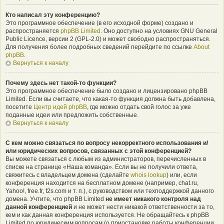
Кто написал эту конференцию?
Это программное обеспечение (в его исходной форме) создано и
распространяется
phpBB Limited
. Оно доступно на условиях GNU General
Public Licence, версии 2 (GPL-2.0) и может свободно распространяться.
Для получения более подробных сведений перейдите по ссылке
About
phpBB
.
Вернуться к началу
Почему здесь нет такой-то функции?
Это программное обеспечение было создано и лицензировано phpBB
Limited. Если вы считаете, что какая-то функция должна быть добавлена,
посетите
Центр идей phpBB
, где можно отдать свой голос за уже
поданные идеи или предложить собственные.
Вернуться к началу
С кем можно связаться по вопросу некорректного использования и/
или юридических вопросов, связанных с этой конференцией?
Вы можете связаться с любым из администраторов, перечисленных в
списке на странице «Наша команда». Если вы не получили ответа,
свяжитесь с владельцем домена (сделайте
whois lookup
) или, если
конференция находится на бесплатном домене (например, chat.ru,
Yahoo!, free.fr, f2s.com и т. п.), с руководством или техподдержкой данного
домена. Учтите, что phpBB Limited
не имеет никакого контроля над
данной конференцией
и не может нести никакой ответственности за то,
кем и как данная конференция используется. Не обращайтесь к phpBB
Limited по юридическим вопросам (о приостановке работы конференции,