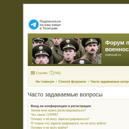
Подписаться
на наш канал
в Телеграм
Форум 
военно
voensud.ru
Ссылки
FAQ
На главную
Список форумов
Часто задаваемые воп
Часто задаваемые вопросы
Вход на конференцию и регистрация
Зачем мне нужно регистрироваться?
Что такое COPPA?
Почему я не могу зарегистрироваться?
Я только что зарегистрировался, но не могу войти!
Почему я не могу войти?