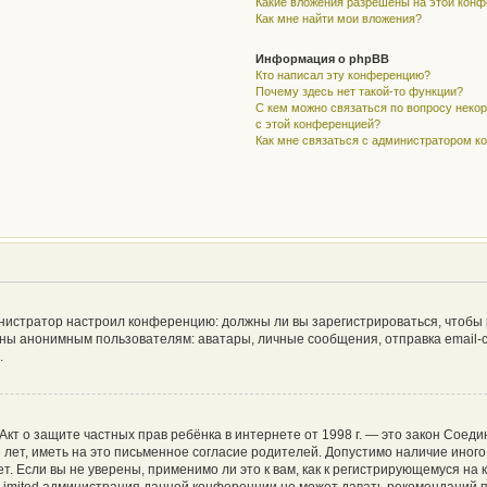
Какие вложения разрешены на этой кон
Как мне найти мои вложения?
Информация о phpBB
Кто написал эту конференцию?
Почему здесь нет такой-то функции?
С кем можно связаться по вопросу неко
с этой конференцией?
Как мне связаться с администратором 
дминистратор настроил конференцию: должны ли вы зарегистрироваться, чтобы
ы анонимным пользователям: аватары, личные сообщения, отправка email-сооб
.
 или Акт о защите частных прав ребёнка в интернете от 1998 г. — это закон Со
ет, иметь на это письменное согласие родителей. Допустимо наличие иного
 Если вы не уверены, применимо ли это к вам, как к регистрирующемуся на 