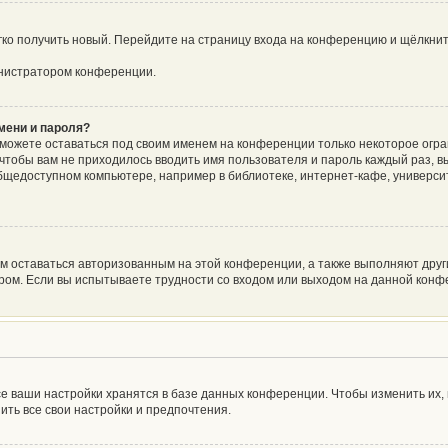
егко получить новый. Перейдите на страницу входа на конференцию и щёлкни
инистратором конференции.
мени и пароля?
сможете оставаться под своим именем на конференции только некоторое огра
о чтобы вам не приходилось вводить имя пользователя и пароль каждый раз, 
щедоступном компьютере, например в библиотеке, интернет-кафе, университе
ам оставаться авторизованным на этой конференции, а также выполняют друг
ом. Если вы испытываете трудности со входом или выходом на данной конфе
е ваши настройки хранятся в базе данных конференции. Чтобы изменить их,
ить все свои настройки и предпочтения.