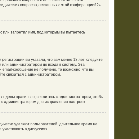
по правовым вопросам и не является объектом
ридических вопросов, связанных с этой конференцией?».
с или запретил имя, под которым вы пытаетесь
регистрации вы указали, что вам менее 13 лет, следуйте
 или администратором до входа в систему. Эта
 email-сообщение не получено, то возможно, что вы
йте связаться с администратором.
 введены правильно, свяжитесь с администратором, чтобы
ь с администратором для исправления настроек.
одически удаляют пользователей, длительное время не
участвовать в дискуссиях.