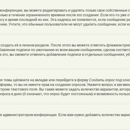
конференции, вы можете редактировать и удалять только свои собственные 
лько в течение ограниченного времени после его создания. Если кто-то уже 
дату и время последней из них. Эта надпись не появляется, если сообщение 
ию. Учтите, что обычные пользователи не могут удалить сообщение, если на 
создать её в личном разделе. После этого вы можете отметить флажком пун
обавление подписи по умолчанию ко всем вашим сообщениям, сделав соотве
а это, вы сможете отменить добавление подписи в отдельных сообщениях, у
я темы щёлкните на вкладке или перейдите в форму
Создать опрос
под осно
и формы, то вы не имеете прав на создание опросов. Укажите вопрос и как ми
троке текстового поля. Вы также можете задать количество вариантов, котор
роса в днях (0 означает, что опрос будет постоянным) и возможность пользо
ся администратором конференции. Если вам нужно добавить количество вари