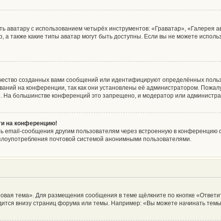
ь аватару с использованием четырёх инструментов: «Граватар», «Галерея а
, а также какие типы аватар могут быть доступны. Если вы не можете испол
чество созданных вами сообщений или идентифицируют определённых польз
аний на конференции, так как они установлены её администратором. Пожа
е. На большинстве конференций это запрещено, и модератор или администра
йти на конференцию!
ь email-сообщения другим пользователям через встроенную в конференцию ф
ь злоупотребления почтовой системой анонимными пользователями.
овая тема». Для размещения сообщения в теме щёлкните по кнопке «Ответит
ится внизу страниц форума или темы. Например: «Вы можете начинать темы»