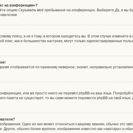
час на конференции»?
дёте опцию
Скрывать моё пребывание на конференции
. Выберите
Да
, и вы 
зователем.
вому поясу, а не к тому, в котором находитесь вы. В этом случае измените в 
совой пояс, как и большинство настроек, могут только зарегистрированные пол
ое!
о время отображается по-прежнему неверное, значит, неправильно установле
онференции, или же просто никто не перевёл phpBB на ваш язык. Попробуйт
ового пакета не существует, то вы сами можете перевести phpBB на свой язы
ователя?
зображения. Одно из них может относиться к вашему званию, обычно это звёзд
. Другое, обычно более крупное, изображение известно как «аватара» и обы