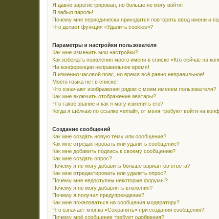
Я давно зарегистрирован, но больше не могу войти!
Я забыл пароль!
Почему мне периодически приходится повторять ввод имени и п
Что делает функция «Удалить cookies»?
Параметры и настройки пользователя
Как мне изменить мои настройки?
Как избежать появления моего имени в списке «Кто сейчас на ко
На конференции неправильное время!
Я изменил часовой пояс, но время всё равно неправильное!
Моего языка нет в списке!
Что означают изображения рядом с моим именем пользователя?
Как мне включить отображение аватары?
Что такое звание и как я могу изменить его?
Когда я щёлкаю по ссылке «email», от меня требуют войти на кон
Создание сообщений
Как мне создать новую тему или сообщение?
Как мне отредактировать или удалить сообщение?
Как мне добавить подпись к своему сообщению?
Как мне создать опрос?
Почему я не могу добавить больше вариантов ответа?
Как мне отредактировать или удалить опрос?
Почему мне недоступны некоторые форумы?
Почему я не могу добавлять вложения?
Почему я получил предупреждение?
Как мне пожаловаться на сообщения модератору?
Что означает кнопка «Сохранить» при создании сообщения?
Почему моё сообщение требует одобрения?