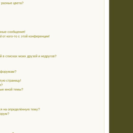
 разные цвета?
чные сообщения!
 от кого-то с этой конференции!
й в списках моих друзей и недругов?
и форумам?
стую страницу!
и?
ные мной темы?
ся на определённую тему?
форум?