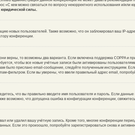
 Limited администрация данной конференции не может давать рекомендаций 
рос «С кем можно связаться по вопросу некорректного использования и/или ю
т юридической силы.
.
ию новых пользователей. Также возможно, что он заблокировал ваш IP-адре
атору конференции.
они верны, то возможны два варианта. Если включена поддержка COPPA и при 
буется, чтобы все новые учётные записи были активированы пользователями
ам было прислано email-сообщение, следуйте полученным инструкциям. Если
пам-фильтром. Если вы уверены, что ввели правильный адрес email, попробу
едитесь, что вы правильно вводите имя пользователя и пароль. Если данные
Также возможно, что допущена ошибка в конфигурации конференции, свяжитес
вал или удалил вашу учётную запись. Кроме того, многие конференции пери
ных. Если это произошло, попробуйте зарегистрироваться снова и активнее 