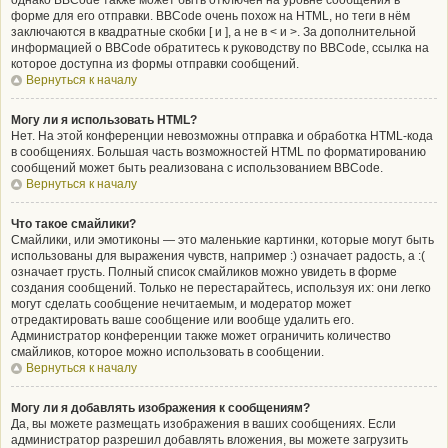
однако BBCode также может быть отключён на уровне сообщения в
форме для его отправки. BBCode очень похож на HTML, но теги в нём
заключаются в квадратные скобки [ и ], а не в < и >. За дополнительной
информацией о BBCode обратитесь к руководству по BBCode, ссылка на
которое доступна из формы отправки сообщений.
Вернуться к началу
Могу ли я использовать HTML?
Нет. На этой конференции невозможны отправка и обработка HTML-кода
в сообщениях. Большая часть возможностей HTML по форматированию
сообщений может быть реализована с использованием BBCode.
Вернуться к началу
Что такое смайлики?
Смайлики, или эмотиконы — это маленькие картинки, которые могут быть
использованы для выражения чувств, например :) означает радость, а :(
означает грусть. Полный список смайликов можно увидеть в форме
создания сообщений. Только не перестарайтесь, используя их: они легко
могут сделать сообщение нечитаемым, и модератор может
отредактировать ваше сообщение или вообще удалить его.
Администратор конференции также может ограничить количество
смайликов, которое можно использовать в сообщении.
Вернуться к началу
Могу ли я добавлять изображения к сообщениям?
Да, вы можете размещать изображения в ваших сообщениях. Если
администратор разрешил добавлять вложения, вы можете загрузить