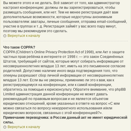
Вы можете этого и не делать. Всё зависит от того, как администратор
настроил конференцию: должны ли вы зарегистрироваться, чтобы
размещать сообщения, или нет. Тем не менее регистрация даёт вам
дополнительные возможности, которые недоступны анонимным
пользователям: аватары, личные сообщения, отправка email-сообщений,
участие в группах и т. д. Регистрация займёт у вас всего пару минут,
поэтому мы рекомендуем это сделать.
Вернуться к началу
Что такое COPPA?
COPPA (Children’s Online Privacy Protection Act of 1998), или Акт о защите
частных прав ребёнка в интернете от 1998 г. — это закон Соединённых
Штатов, требующий от сайтов, которые могут собирать информацию от
несовершеннолетних младше 13 лет, иметь на это письменное согласие
родителей. Допустимо наличие иного вида подтверждения того, что
опекуны разрешают сбор личной информации от несовершеннолетних
младше 13 лет. Если вы не уверены, применимо ли это к вам, как к
регистрирующемуся на конференции, или к самой конференции,
обратитесь за помощью к юрисконсульту. Обратите внимание, что phpBB
Limited администрация данной конференции не может давать
рекомендаций по правовым вопросам и не является объектом
юридических отношений, кроме указанных в ответе на вопрос «С кем
можно связаться по вопросу некорректного использования и/или
юридических вопросов, связанных с этой конференцией?».
Примечание переводчика: в России данный акт не имеет юридической
силы.
.
Вернуться к началу