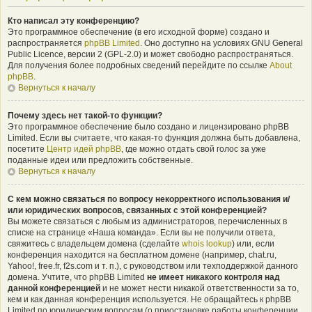
Кто написал эту конференцию?
Это программное обеспечение (в его исходной форме) создано и
распространяется
phpBB Limited
. Оно доступно на условиях GNU General
Public Licence, версии 2 (GPL-2.0) и может свободно распространяться.
Для получения более подробных сведений перейдите по ссылке
About
phpBB
.
Вернуться к началу
Почему здесь нет такой-то функции?
Это программное обеспечение было создано и лицензировано phpBB
Limited. Если вы считаете, что какая-то функция должна быть добавлена,
посетите
Центр идей phpBB
, где можно отдать свой голос за уже
поданные идеи или предложить собственные.
Вернуться к началу
С кем можно связаться по вопросу некорректного использования и/
или юридических вопросов, связанных с этой конференцией?
Вы можете связаться с любым из администраторов, перечисленных в
списке на странице «Наша команда». Если вы не получили ответа,
свяжитесь с владельцем домена (сделайте
whois lookup
) или, если
конференция находится на бесплатном домене (например, chat.ru,
Yahoo!, free.fr, f2s.com и т. п.), с руководством или техподдержкой данного
домена. Учтите, что phpBB Limited
не имеет никакого контроля над
данной конференцией
и не может нести никакой ответственности за то,
кем и как данная конференция используется. Не обращайтесь к phpBB
Limited по юридическим вопросам (о приостановке работы конференции,