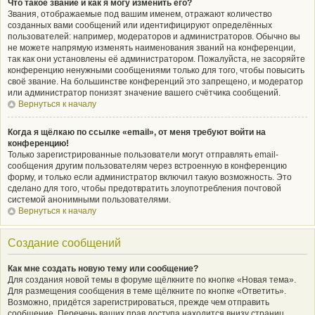
Что такое звание и как я могу изменить его?
Звания, отображаемые под вашим именем, отражают количество
созданных вами сообщений или идентифицируют определённых
пользователей: например, модераторов и администраторов. Обычно вы
не можете напрямую изменять наименования званий на конференции,
так как они установлены её администратором. Пожалуйста, не засоряйте
конференцию ненужными сообщениями только для того, чтобы повысить
своё звание. На большинстве конференций это запрещено, и модератор
или администратор понизят значение вашего счётчика сообщений.
Вернуться к началу
Когда я щёлкаю по ссылке «email», от меня требуют войти на
конференцию!
Только зарегистрированные пользователи могут отправлять email-
сообщения другим пользователям через встроенную в конференцию
форму, и только если администратор включил такую возможность. Это
сделано для того, чтобы предотвратить злоупотребления почтовой
системой анонимными пользователями.
Вернуться к началу
Создание сообщений
Как мне создать новую тему или сообщение?
Для создания новой темы в форуме щёлкните по кнопке «Новая тема».
Для размещения сообщения в теме щёлкните по кнопке «Ответить».
Возможно, придётся зарегистрироваться, прежде чем отправить
сообщение. Перечень ваших прав доступа находится внизу страниц