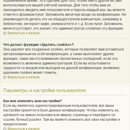
ограниченное время. Это сделано для того, чтобы никто другой не смог
воспользоваться вашей учётной записью. Для того чтобы вам не
приходилось вводить имя пользователя и пароль каждый раз, вы можете
отметить флажком пункт
Запомнить меня
при входе на конференцию. Не
рекомендуется делать это на общедоступном компьютере, например в
библиотеке, интернет-кафе, университете и т. д. Если пункт
Запомнить
меня
отсутствует, это значит, что администратор отключил эту функцию.
Вернуться к началу
Что делает функция «Удалить cookies»?
Она удаляет все созданные cookies, которые позволяют вам оставаться
авторизованным на этой конференции, а также выполняют другие
функции, такие как отслеживание прочитанных сообщений, если эта
возможность включена администратором. Если вы испытываете
трудности со входом или выходом на данной конференции, возможно,
удаление cookies может помочь.
Вернуться к началу
Параметры и настройки пользователя
Как мне изменить мои настройки?
Если вы являетесь зарегистрированным пользователем, все ваши
настройки хранятся в базе данных конференции. Чтобы изменить их,
щёлкните на имени пользователя вверху страницы и перейдите по
ссылке
Личный раздел
. Там вы можете изменить все свои настройки и
предпочтения.
Вернуться к началу