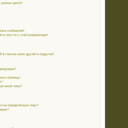
 разные цвета?
чные сообщения!
 от кого-то с этой конференции!
й в списках моих друзей и недругов?
и форумам?
стую страницу!
и?
ные мной темы?
ся на определённую тему?
форум?