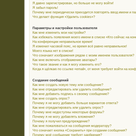
Я давно зарегистрирован, но больше не могу войти!
Я забыл пароль!
Почему мне периодически приходится повторять ввод имени и п
Что делает функция «Удалить cookies»?
Параметры и настройки пользователя
Как мне изменить мои настройки?
Как избежать появления моего имени в списке «Кто сейчас на ко
На конференции неправильное время!
Я изменил часовой пояс, но время всё равно неправильное!
Моего языка нет в списке!
Что означают изображения рядом с моим именем пользователя?
Как мне включить отображение аватары?
Что такое звание и как я могу изменить его?
Когда я щёлкаю по ссылке «email», от меня требуют войти на кон
Создание сообщений
Как мне создать новую тему или сообщение?
Как мне отредактировать или удалить сообщение?
Как мне добавить подпись к своему сообщению?
Как мне создать опрос?
Почему я не могу добавить больше вариантов ответа?
Как мне отредактировать или удалить опрос?
Почему мне недоступны некоторые форумы?
Почему я не могу добавлять вложения?
Почему я получил предупреждение?
Как мне пожаловаться на сообщения модератору?
Что означает кнопка «Сохранить» при создании сообщения?
Почему моё сообщение требует одобрения?