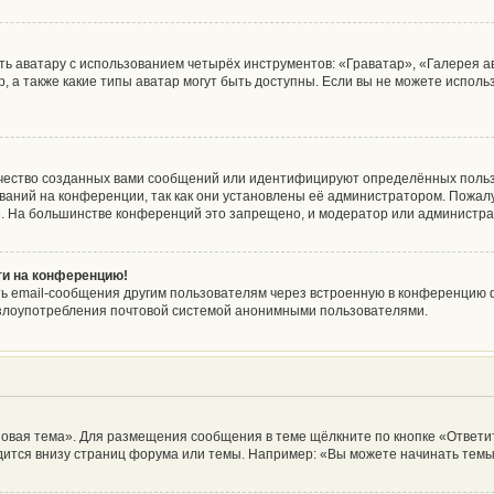
ь аватару с использованием четырёх инструментов: «Граватар», «Галерея а
, а также какие типы аватар могут быть доступны. Если вы не можете испол
чество созданных вами сообщений или идентифицируют определённых польз
аний на конференции, так как они установлены её администратором. Пожа
е. На большинстве конференций это запрещено, и модератор или администра
йти на конференцию!
ь email-сообщения другим пользователям через встроенную в конференцию ф
ь злоупотребления почтовой системой анонимными пользователями.
овая тема». Для размещения сообщения в теме щёлкните по кнопке «Ответит
ится внизу страниц форума или темы. Например: «Вы можете начинать темы»