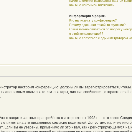
Какие вложения разрешены на этой кон
Как мне найти мои вложения?
Информация о phpBB
Кто написал эту конференцию?
Почему здесь нет такой-то функции?
С кем можно связаться по вопросу неко
с этой конференцией?
Как мне связаться с администратором 
дминистратор настроил конференцию: должны ли вы зарегистрироваться, чтобы
ы анонимным пользователям: аватары, личные сообщения, отправка email-сооб
.
 или Акт о защите частных прав ребёнка в интернете от 1998 г. — это закон Со
ет, иметь на это письменное согласие родителей. Допустимо наличие иного
 Если вы не уверены, применимо ли это к вам, как к регистрирующемуся на 