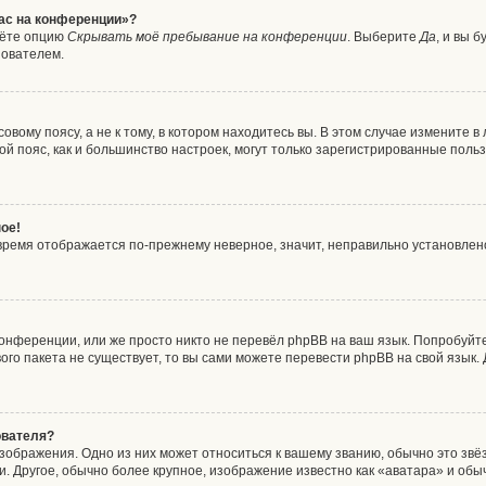
час на конференции»?
дёте опцию
Скрывать моё пребывание на конференции
. Выберите
Да
, и вы 
зователем.
вому поясу, а не к тому, в котором находитесь вы. В этом случае измените в 
совой пояс, как и большинство настроек, могут только зарегистрированные пол
ое!
о время отображается по-прежнему неверное, значит, неправильно установле
онференции, или же просто никто не перевёл phpBB на ваш язык. Попробуйт
ового пакета не существует, то вы сами можете перевести phpBB на свой язы
ователя?
зображения. Одно из них может относиться к вашему званию, обычно это звёзд
. Другое, обычно более крупное, изображение известно как «аватара» и обы