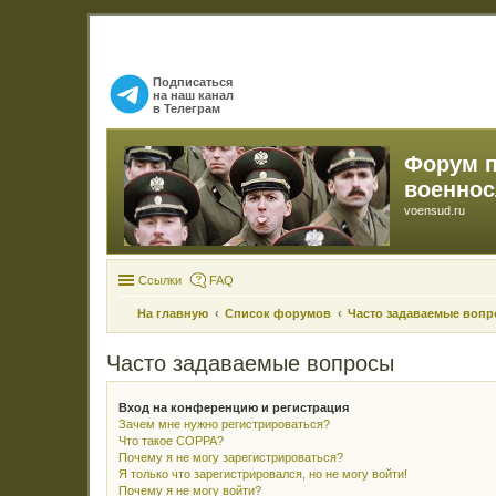
Подписаться
на наш канал
в Телеграм
Форум 
военно
voensud.ru
Ссылки
FAQ
На главную
Список форумов
Часто задаваемые воп
Часто задаваемые вопросы
Вход на конференцию и регистрация
Зачем мне нужно регистрироваться?
Что такое COPPA?
Почему я не могу зарегистрироваться?
Я только что зарегистрировался, но не могу войти!
Почему я не могу войти?