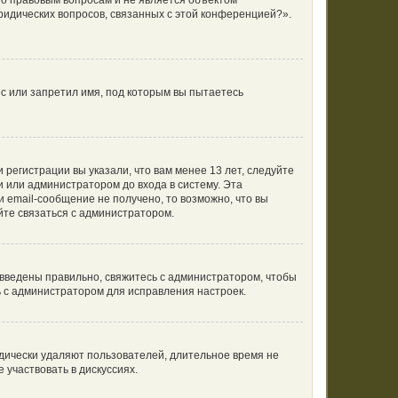
по правовым вопросам и не является объектом
ридических вопросов, связанных с этой конференцией?».
с или запретил имя, под которым вы пытаетесь
регистрации вы указали, что вам менее 13 лет, следуйте
 или администратором до входа в систему. Эта
 email-сообщение не получено, то возможно, что вы
йте связаться с администратором.
 введены правильно, свяжитесь с администратором, чтобы
ь с администратором для исправления настроек.
одически удаляют пользователей, длительное время не
участвовать в дискуссиях.