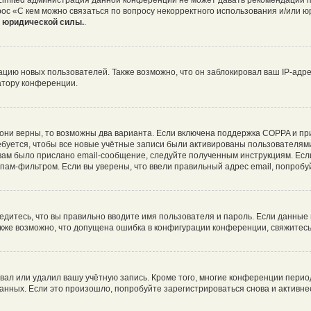
 Limited администрация данной конференции не может давать рекомендаций 
рос «С кем можно связаться по вопросу некорректного использования и/или ю
т юридической силы.
.
ию новых пользователей. Также возможно, что он заблокировал ваш IP-адре
атору конференции.
они верны, то возможны два варианта. Если включена поддержка COPPA и при 
буется, чтобы все новые учётные записи были активированы пользователями
ам было прислано email-сообщение, следуйте полученным инструкциям. Если
пам-фильтром. Если вы уверены, что ввели правильный адрес email, попробу
едитесь, что вы правильно вводите имя пользователя и пароль. Если данные
Также возможно, что допущена ошибка в конфигурации конференции, свяжитес
вал или удалил вашу учётную запись. Кроме того, многие конференции пери
ных. Если это произошло, попробуйте зарегистрироваться снова и активнее 