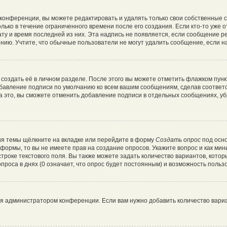
конференции, вы можете редактировать и удалять только свои собственные 
лько в течение ограниченного времени после его создания. Если кто-то уже 
дату и время последней из них. Эта надпись не появляется, если сообщение 
ию. Учтите, что обычные пользователи не могут удалить сообщение, если на 
создать её в личном разделе. После этого вы можете отметить флажком пун
обавление подписи по умолчанию ко всем вашим сообщениям, сделав соотве
а это, вы сможете отменить добавление подписи в отдельных сообщениях, у
я темы щёлкните на вкладке или перейдите в форму
Создать опрос
под осно
и формы, то вы не имеете прав на создание опросов. Укажите вопрос и как ми
троке текстового поля. Вы также можете задать количество вариантов, котор
роса в днях (0 означает, что опрос будет постоянным) и возможность пользо
ся администратором конференции. Если вам нужно добавить количество вари