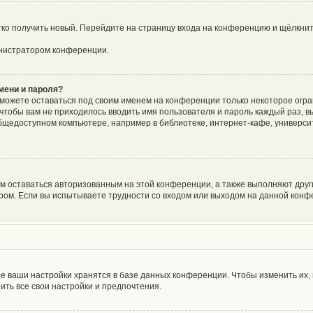
егко получить новый. Перейдите на страницу входа на конференцию и щёлкни
инистратором конференции.
мени и пароля?
сможете оставаться под своим именем на конференции только некоторое огра
о чтобы вам не приходилось вводить имя пользователя и пароль каждый раз, 
щедоступном компьютере, например в библиотеке, интернет-кафе, университе
ам оставаться авторизованным на этой конференции, а также выполняют друг
ом. Если вы испытываете трудности со входом или выходом на данной конфе
е ваши настройки хранятся в базе данных конференции. Чтобы изменить их,
ить все свои настройки и предпочтения.