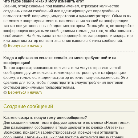
Что такое звание и как я могу изменить его?
Звания, отображаемые под вашим именем, отражают количество
созданных вами сообщений или идентифицируют определённых
пользователей: например, модераторов и администраторов. Обычно вы
не можете напрямую изменять наименования званий на конференции,
так как они установлены её администратором. Пожалуйста, не засоряйте
конференцию ненужными сообщениями только для того, чтобы повысить
своё звание. На большинстве конференций это запрещено, и модератор
или администратор понизят значение вашего счётчика сообщений.
Вернуться к началу
Когда я щёлкаю по ссылке «email», от меня требуют войти на
конференцию!
Только зарегистрированные пользователи могут отправлять email-
сообщения другим пользователям через встроенную в конференцию
форму, и только если администратор включил такую возможность. Это
сделано для того, чтобы предотвратить злоупотребления почтовой
системой анонимными пользователями.
Вернуться к началу
Создание сообщений
Как мне создать новую тему или сообщение?
Для создания новой темы в форуме щёлкните по кнопке «Новая тема».
Для размещения сообщения в теме щёлкните по кнопке «Ответить».
Возможно, придётся зарегистрироваться, прежде чем отправить
сообщение. Перечень ваших прав доступа находится внизу страниц