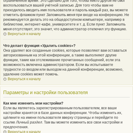
ограниченное время. Это сделано для того, чтобы никто другой не смог
воспользоваться вашей учётной записью. Для того чтобы вам не
приходилось вводить имя пользователя и пароль каждый раз, вы можете
отметить флажком пункт
Запомнить меня
при входе на конференцию. Не
рекомендуется делать это на общедоступном компьютере, например в
библиотеке, интернет-кафе, университете и т. д. Если пункт
Запомнить
меня
отсутствует, это значит, что администратор отключил эту функцию.
Вернуться к началу
Что делает функция «Удалить cookies»?
Она удаляет все созданные cookies, которые позволяют вам оставаться
авторизованным на этой конференции, а также выполняют другие
функции, такие как отслеживание прочитанных сообщений, если эта
возможность включена администратором. Если вы испытываете
трудности со входом или выходом на данной конференции, возможно,
удаление cookies может помочь.
Вернуться к началу
Параметры и настройки пользователя
Как мне изменить мои настройки?
Если вы являетесь зарегистрированным пользователем, все ваши
настройки хранятся в базе данных конференции. Чтобы изменить их,
щёлкните на имени пользователя вверху страницы и перейдите по
ссылке
Личный раздел
. Там вы можете изменить все свои настройки и
предпочтения.
Вернуться к началу