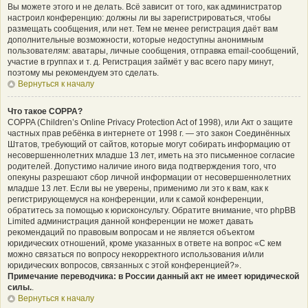
Вы можете этого и не делать. Всё зависит от того, как администратор
настроил конференцию: должны ли вы зарегистрироваться, чтобы
размещать сообщения, или нет. Тем не менее регистрация даёт вам
дополнительные возможности, которые недоступны анонимным
пользователям: аватары, личные сообщения, отправка email-сообщений,
участие в группах и т. д. Регистрация займёт у вас всего пару минут,
поэтому мы рекомендуем это сделать.
Вернуться к началу
Что такое COPPA?
COPPA (Children’s Online Privacy Protection Act of 1998), или Акт о защите
частных прав ребёнка в интернете от 1998 г. — это закон Соединённых
Штатов, требующий от сайтов, которые могут собирать информацию от
несовершеннолетних младше 13 лет, иметь на это письменное согласие
родителей. Допустимо наличие иного вида подтверждения того, что
опекуны разрешают сбор личной информации от несовершеннолетних
младше 13 лет. Если вы не уверены, применимо ли это к вам, как к
регистрирующемуся на конференции, или к самой конференции,
обратитесь за помощью к юрисконсульту. Обратите внимание, что phpBB
Limited администрация данной конференции не может давать
рекомендаций по правовым вопросам и не является объектом
юридических отношений, кроме указанных в ответе на вопрос «С кем
можно связаться по вопросу некорректного использования и/или
юридических вопросов, связанных с этой конференцией?».
Примечание переводчика: в России данный акт не имеет юридической
силы.
.
Вернуться к началу