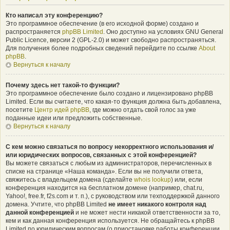
Кто написал эту конференцию?
Это программное обеспечение (в его исходной форме) создано и
распространяется
phpBB Limited
. Оно доступно на условиях GNU General
Public Licence, версии 2 (GPL-2.0) и может свободно распространяться.
Для получения более подробных сведений перейдите по ссылке
About
phpBB
.
Вернуться к началу
Почему здесь нет такой-то функции?
Это программное обеспечение было создано и лицензировано phpBB
Limited. Если вы считаете, что какая-то функция должна быть добавлена,
посетите
Центр идей phpBB
, где можно отдать свой голос за уже
поданные идеи или предложить собственные.
Вернуться к началу
С кем можно связаться по вопросу некорректного использования и/
или юридических вопросов, связанных с этой конференцией?
Вы можете связаться с любым из администраторов, перечисленных в
списке на странице «Наша команда». Если вы не получили ответа,
свяжитесь с владельцем домена (сделайте
whois lookup
) или, если
конференция находится на бесплатном домене (например, chat.ru,
Yahoo!, free.fr, f2s.com и т. п.), с руководством или техподдержкой данного
домена. Учтите, что phpBB Limited
не имеет никакого контроля над
данной конференцией
и не может нести никакой ответственности за то,
кем и как данная конференция используется. Не обращайтесь к phpBB
Limited по юридическим вопросам (о приостановке работы конференции,