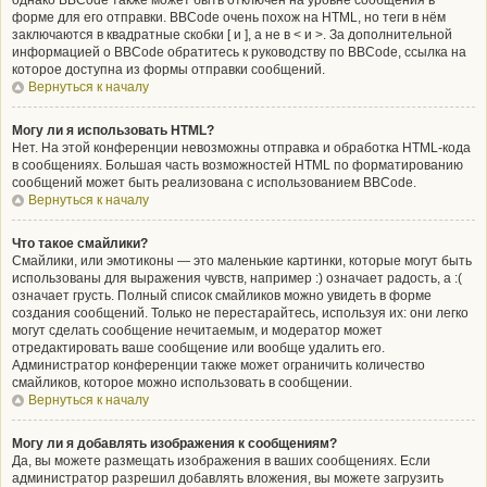
однако BBCode также может быть отключён на уровне сообщения в
форме для его отправки. BBCode очень похож на HTML, но теги в нём
заключаются в квадратные скобки [ и ], а не в < и >. За дополнительной
информацией о BBCode обратитесь к руководству по BBCode, ссылка на
которое доступна из формы отправки сообщений.
Вернуться к началу
Могу ли я использовать HTML?
Нет. На этой конференции невозможны отправка и обработка HTML-кода
в сообщениях. Большая часть возможностей HTML по форматированию
сообщений может быть реализована с использованием BBCode.
Вернуться к началу
Что такое смайлики?
Смайлики, или эмотиконы — это маленькие картинки, которые могут быть
использованы для выражения чувств, например :) означает радость, а :(
означает грусть. Полный список смайликов можно увидеть в форме
создания сообщений. Только не перестарайтесь, используя их: они легко
могут сделать сообщение нечитаемым, и модератор может
отредактировать ваше сообщение или вообще удалить его.
Администратор конференции также может ограничить количество
смайликов, которое можно использовать в сообщении.
Вернуться к началу
Могу ли я добавлять изображения к сообщениям?
Да, вы можете размещать изображения в ваших сообщениях. Если
администратор разрешил добавлять вложения, вы можете загрузить