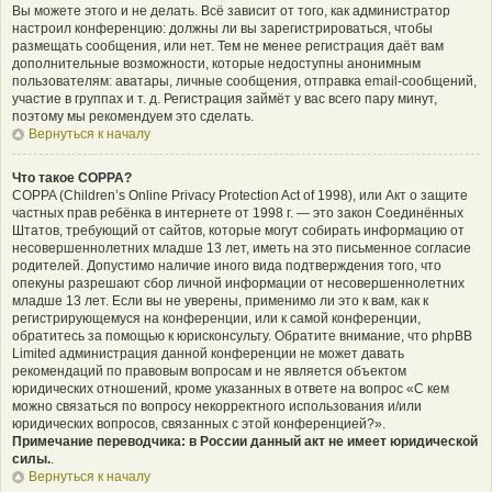
Вы можете этого и не делать. Всё зависит от того, как администратор
настроил конференцию: должны ли вы зарегистрироваться, чтобы
размещать сообщения, или нет. Тем не менее регистрация даёт вам
дополнительные возможности, которые недоступны анонимным
пользователям: аватары, личные сообщения, отправка email-сообщений,
участие в группах и т. д. Регистрация займёт у вас всего пару минут,
поэтому мы рекомендуем это сделать.
Вернуться к началу
Что такое COPPA?
COPPA (Children’s Online Privacy Protection Act of 1998), или Акт о защите
частных прав ребёнка в интернете от 1998 г. — это закон Соединённых
Штатов, требующий от сайтов, которые могут собирать информацию от
несовершеннолетних младше 13 лет, иметь на это письменное согласие
родителей. Допустимо наличие иного вида подтверждения того, что
опекуны разрешают сбор личной информации от несовершеннолетних
младше 13 лет. Если вы не уверены, применимо ли это к вам, как к
регистрирующемуся на конференции, или к самой конференции,
обратитесь за помощью к юрисконсульту. Обратите внимание, что phpBB
Limited администрация данной конференции не может давать
рекомендаций по правовым вопросам и не является объектом
юридических отношений, кроме указанных в ответе на вопрос «С кем
можно связаться по вопросу некорректного использования и/или
юридических вопросов, связанных с этой конференцией?».
Примечание переводчика: в России данный акт не имеет юридической
силы.
.
Вернуться к началу