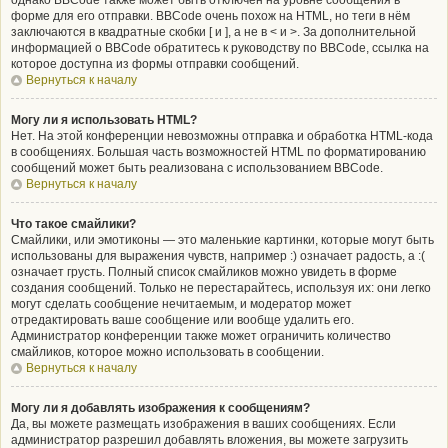
однако BBCode также может быть отключён на уровне сообщения в
форме для его отправки. BBCode очень похож на HTML, но теги в нём
заключаются в квадратные скобки [ и ], а не в < и >. За дополнительной
информацией о BBCode обратитесь к руководству по BBCode, ссылка на
которое доступна из формы отправки сообщений.
Вернуться к началу
Могу ли я использовать HTML?
Нет. На этой конференции невозможны отправка и обработка HTML-кода
в сообщениях. Большая часть возможностей HTML по форматированию
сообщений может быть реализована с использованием BBCode.
Вернуться к началу
Что такое смайлики?
Смайлики, или эмотиконы — это маленькие картинки, которые могут быть
использованы для выражения чувств, например :) означает радость, а :(
означает грусть. Полный список смайликов можно увидеть в форме
создания сообщений. Только не перестарайтесь, используя их: они легко
могут сделать сообщение нечитаемым, и модератор может
отредактировать ваше сообщение или вообще удалить его.
Администратор конференции также может ограничить количество
смайликов, которое можно использовать в сообщении.
Вернуться к началу
Могу ли я добавлять изображения к сообщениям?
Да, вы можете размещать изображения в ваших сообщениях. Если
администратор разрешил добавлять вложения, вы можете загрузить