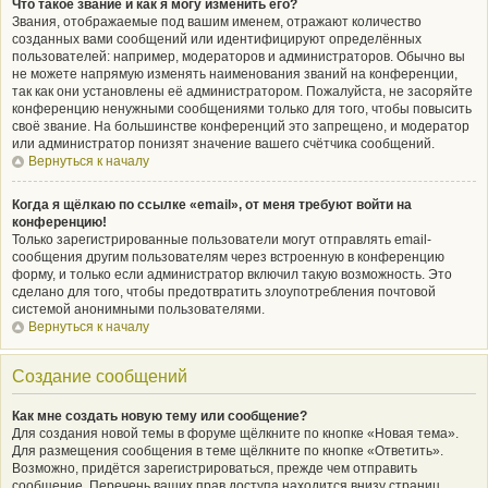
Что такое звание и как я могу изменить его?
Звания, отображаемые под вашим именем, отражают количество
созданных вами сообщений или идентифицируют определённых
пользователей: например, модераторов и администраторов. Обычно вы
не можете напрямую изменять наименования званий на конференции,
так как они установлены её администратором. Пожалуйста, не засоряйте
конференцию ненужными сообщениями только для того, чтобы повысить
своё звание. На большинстве конференций это запрещено, и модератор
или администратор понизят значение вашего счётчика сообщений.
Вернуться к началу
Когда я щёлкаю по ссылке «email», от меня требуют войти на
конференцию!
Только зарегистрированные пользователи могут отправлять email-
сообщения другим пользователям через встроенную в конференцию
форму, и только если администратор включил такую возможность. Это
сделано для того, чтобы предотвратить злоупотребления почтовой
системой анонимными пользователями.
Вернуться к началу
Создание сообщений
Как мне создать новую тему или сообщение?
Для создания новой темы в форуме щёлкните по кнопке «Новая тема».
Для размещения сообщения в теме щёлкните по кнопке «Ответить».
Возможно, придётся зарегистрироваться, прежде чем отправить
сообщение. Перечень ваших прав доступа находится внизу страниц