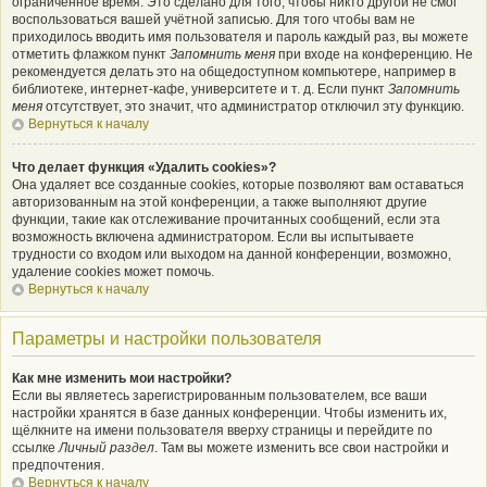
ограниченное время. Это сделано для того, чтобы никто другой не смог
воспользоваться вашей учётной записью. Для того чтобы вам не
приходилось вводить имя пользователя и пароль каждый раз, вы можете
отметить флажком пункт
Запомнить меня
при входе на конференцию. Не
рекомендуется делать это на общедоступном компьютере, например в
библиотеке, интернет-кафе, университете и т. д. Если пункт
Запомнить
меня
отсутствует, это значит, что администратор отключил эту функцию.
Вернуться к началу
Что делает функция «Удалить cookies»?
Она удаляет все созданные cookies, которые позволяют вам оставаться
авторизованным на этой конференции, а также выполняют другие
функции, такие как отслеживание прочитанных сообщений, если эта
возможность включена администратором. Если вы испытываете
трудности со входом или выходом на данной конференции, возможно,
удаление cookies может помочь.
Вернуться к началу
Параметры и настройки пользователя
Как мне изменить мои настройки?
Если вы являетесь зарегистрированным пользователем, все ваши
настройки хранятся в базе данных конференции. Чтобы изменить их,
щёлкните на имени пользователя вверху страницы и перейдите по
ссылке
Личный раздел
. Там вы можете изменить все свои настройки и
предпочтения.
Вернуться к началу