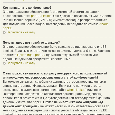
Кто написал эту конференцию?
Это программное обеспечение (в его исходной форме) создано и
распространяется
phpBB Limited
. Оно доступно на условиях GNU General
Public Licence, версии 2 (GPL-2.0) и может свободно распространяться.
Для получения более подробных сведений перейдите по ссылке
About
phpBB
.
Вернуться к началу
Почему здесь нет такой-то функции?
Это программное обеспечение было создано и лицензировано phpBB
Limited. Если вы считаете, что какая-то функция должна быть добавлена,
посетите
Центр идей phpBB
, где можно отдать свой голос за уже
поданные идеи или предложить собственные.
Вернуться к началу
С кем можно связаться по вопросу некорректного использования и/
или юридических вопросов, связанных с этой конференцией?
Вы можете связаться с любым из администраторов, перечисленных в
списке на странице «Наша команда». Если вы не получили ответа,
свяжитесь с владельцем домена (сделайте
whois lookup
) или, если
конференция находится на бесплатном домене (например, chat.ru,
Yahoo!, free.fr, f2s.com и т. п.), с руководством или техподдержкой данного
домена. Учтите, что phpBB Limited
не имеет никакого контроля над
данной конференцией
и не может нести никакой ответственности за то,
кем и как данная конференция используется. Не обращайтесь к phpBB
Limited по юридическим вопросам (о приостановке работы конференции,