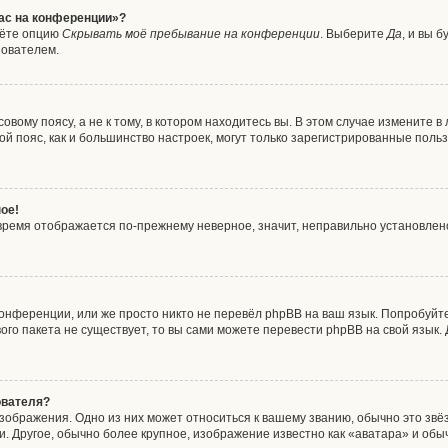
час на конференции»?
дёте опцию
Скрывать моё пребывание на конференции
. Выберите
Да
, и вы 
зователем.
вому поясу, а не к тому, в котором находитесь вы. В этом случае измените в 
совой пояс, как и большинство настроек, могут только зарегистрированные пол
ое!
о время отображается по-прежнему неверное, значит, неправильно установле
онференции, или же просто никто не перевёл phpBB на ваш язык. Попробуйт
ового пакета не существует, то вы сами можете перевести phpBB на свой язы
ователя?
зображения. Одно из них может относиться к вашему званию, обычно это звёзд
. Другое, обычно более крупное, изображение известно как «аватара» и обы