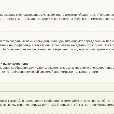
ь аватару с использованием четырёх инструментов: «Граватар», «Галерея а
, а также какие типы аватар могут быть доступны. Если вы не можете испол
чество созданных вами сообщений или идентифицируют определённых польз
аний на конференции, так как они установлены её администратором. Пожа
е. На большинстве конференций это запрещено, и модератор или администра
йти на конференцию!
ь email-сообщения другим пользователям через встроенную в конференцию ф
ь злоупотребления почтовой системой анонимными пользователями.
овая тема». Для размещения сообщения в теме щёлкните по кнопке «Ответит
ится внизу страниц форума или темы. Например: «Вы можете начинать темы»