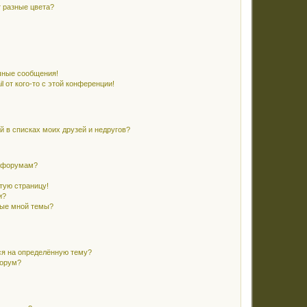
 разные цвета?
чные сообщения!
 от кого-то с этой конференции!
й в списках моих друзей и недругов?
и форумам?
стую страницу!
и?
ные мной темы?
ся на определённую тему?
форум?