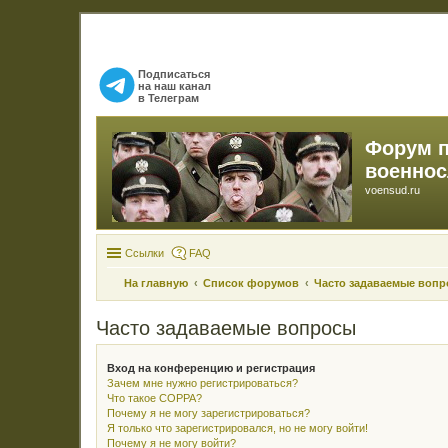
Подписаться
на наш канал
в Телеграм
Форум 
военно
voensud.ru
Ссылки
FAQ
На главную
Список форумов
Часто задаваемые воп
Часто задаваемые вопросы
Вход на конференцию и регистрация
Зачем мне нужно регистрироваться?
Что такое COPPA?
Почему я не могу зарегистрироваться?
Я только что зарегистрировался, но не могу войти!
Почему я не могу войти?