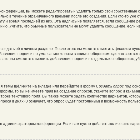
конференции, вы можете редактировать и удалять только свои собственные 
лько в течение ограниченного времени после его создания. Если кто-то уже 
дату и время последней из них. Эта надпись не появляется, если сообщение 
ию. Учтите, что обычные пользователи не могут удалить сообщение, если на 
создать её в личном разделе. После этого вы можете отметить флажком пун
обавление подписи по умолчанию ко всем вашим сообщениям, сделав соотве
а это, вы сможете отменить добавление подписи в отдельных сообщениях, у
я темы щёлкните на вкладке или перейдите в форму
Создать опрос
под осно
и формы, то вы не имеете прав на создание опросов. Укажите вопрос и как ми
троке текстового поля. Вы также можете задать количество вариантов, котор
роса в днях (0 означает, что опрос будет постоянным) и возможность пользо
ся администратором конференции. Если вам нужно добавить количество вари