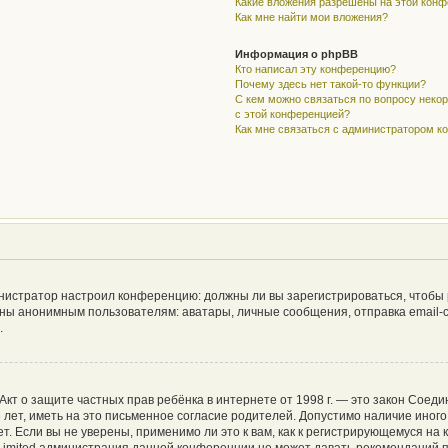
Какие вложения разрешены на этой кон
Как мне найти мои вложения?
Информация о phpBB
Кто написал эту конференцию?
Почему здесь нет такой-то функции?
С кем можно связаться по вопросу неко
с этой конференцией?
Как мне связаться с администратором 
дминистратор настроил конференцию: должны ли вы зарегистрироваться, чтобы
ы анонимным пользователям: аватары, личные сообщения, отправка email-сооб
.
 или Акт о защите частных прав ребёнка в интернете от 1998 г. — это закон Со
ет, иметь на это письменное согласие родителей. Допустимо наличие иного
 Если вы не уверены, применимо ли это к вам, как к регистрирующемуся на 