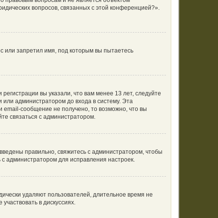
по правовым вопросам и не является объектом
ридических вопросов, связанных с этой конференцией?».
с или запретил имя, под которым вы пытаетесь
регистрации вы указали, что вам менее 13 лет, следуйте
 или администратором до входа в систему. Эта
 email-сообщение не получено, то возможно, что вы
йте связаться с администратором.
 введены правильно, свяжитесь с администратором, чтобы
ь с администратором для исправления настроек.
одически удаляют пользователей, длительное время не
участвовать в дискуссиях.