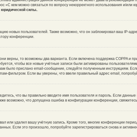
 Limited администрация данной конференции не может давать рекомендаций 
рос «С кем можно связаться по вопросу некорректного использования и/или ю
т юридической силы.
.
ию новых пользователей. Также возможно, что он заблокировал ваш IP-адре
атору конференции.
они верны, то возможны два варианта. Если включена поддержка COPPA и при 
буется, чтобы все новые учётные записи были активированы пользователями
ам было прислано email-сообщение, следуйте полученным инструкциям. Если
пам-фильтром. Если вы уверены, что ввели правильный адрес email, попробу
едитесь, что вы правильно вводите имя пользователя и пароль. Если данные
Также возможно, что допущена ошибка в конфигурации конференции, свяжитес
вал или удалил вашу учётную запись. Кроме того, многие конференции пери
ных. Если это произошло, попробуйте зарегистрироваться снова и активнее 