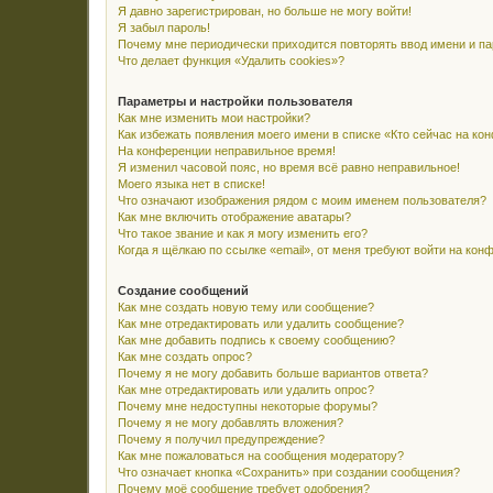
Я давно зарегистрирован, но больше не могу войти!
Я забыл пароль!
Почему мне периодически приходится повторять ввод имени и п
Что делает функция «Удалить cookies»?
Параметры и настройки пользователя
Как мне изменить мои настройки?
Как избежать появления моего имени в списке «Кто сейчас на ко
На конференции неправильное время!
Я изменил часовой пояс, но время всё равно неправильное!
Моего языка нет в списке!
Что означают изображения рядом с моим именем пользователя?
Как мне включить отображение аватары?
Что такое звание и как я могу изменить его?
Когда я щёлкаю по ссылке «email», от меня требуют войти на кон
Создание сообщений
Как мне создать новую тему или сообщение?
Как мне отредактировать или удалить сообщение?
Как мне добавить подпись к своему сообщению?
Как мне создать опрос?
Почему я не могу добавить больше вариантов ответа?
Как мне отредактировать или удалить опрос?
Почему мне недоступны некоторые форумы?
Почему я не могу добавлять вложения?
Почему я получил предупреждение?
Как мне пожаловаться на сообщения модератору?
Что означает кнопка «Сохранить» при создании сообщения?
Почему моё сообщение требует одобрения?