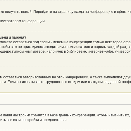
егко получить новый. Перейдите на страницу входа на конференцию и щёлкни
инистратором конференции.
мени и пароля?
сможете оставаться под своим именем на конференции только некоторое огра
о чтобы вам не приходилось вводить имя пользователя и пароль каждый раз, 
щедоступном компьютере, например в библиотеке, интернет-кафе, университе
ам оставаться авторизованным на этой конференции, а также выполняют друг
ом. Если вы испытываете трудности со входом или выходом на данной конфе
е ваши настройки хранятся в базе данных конференции. Чтобы изменить их,
ить все свои настройки и предпочтения.