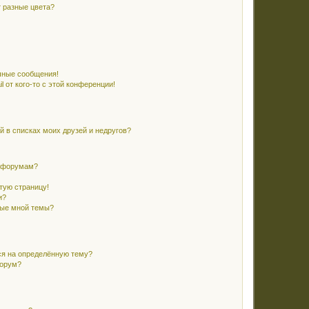
 разные цвета?
чные сообщения!
 от кого-то с этой конференции!
й в списках моих друзей и недругов?
и форумам?
стую страницу!
и?
ные мной темы?
ся на определённую тему?
форум?