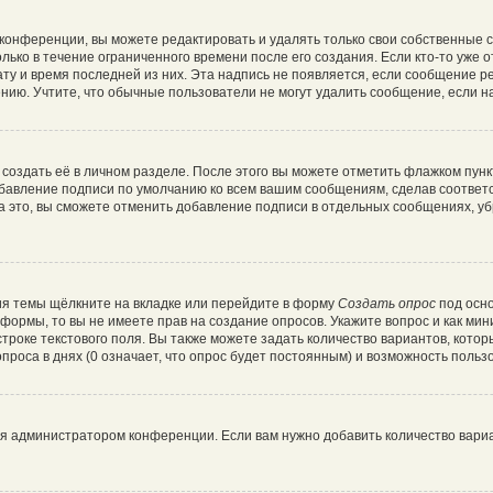
конференции, вы можете редактировать и удалять только свои собственные 
лько в течение ограниченного времени после его создания. Если кто-то уже 
дату и время последней из них. Эта надпись не появляется, если сообщение 
ию. Учтите, что обычные пользователи не могут удалить сообщение, если на 
создать её в личном разделе. После этого вы можете отметить флажком пун
обавление подписи по умолчанию ко всем вашим сообщениям, сделав соотве
а это, вы сможете отменить добавление подписи в отдельных сообщениях, у
я темы щёлкните на вкладке или перейдите в форму
Создать опрос
под осно
и формы, то вы не имеете прав на создание опросов. Укажите вопрос и как ми
троке текстового поля. Вы также можете задать количество вариантов, котор
роса в днях (0 означает, что опрос будет постоянным) и возможность пользо
ся администратором конференции. Если вам нужно добавить количество вари