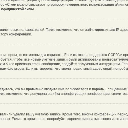
 Limited администрация данной конференции не может давать рекомендаций 
рос «С кем можно связаться по вопросу некорректного использования и/или ю
т юридической силы.
.
ию новых пользователей. Также возможно, что он заблокировал ваш IP-адре
атору конференции.
они верны, то возможны два варианта. Если включена поддержка COPPA и при 
буется, чтобы все новые учётные записи были активированы пользователями
ам было прислано email-сообщение, следуйте полученным инструкциям. Если
пам-фильтром. Если вы уверены, что ввели правильный адрес email, попробу
едитесь, что вы правильно вводите имя пользователя и пароль. Если данные
Также возможно, что допущена ошибка в конфигурации конференции, свяжитес
вал или удалил вашу учётную запись. Кроме того, многие конференции пери
ных. Если это произошло, попробуйте зарегистрироваться снова и активнее 