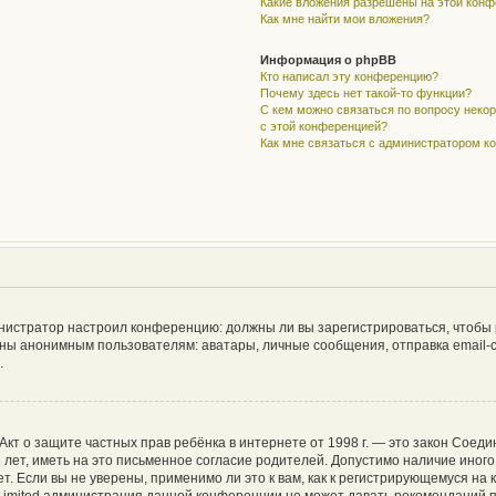
Какие вложения разрешены на этой кон
Как мне найти мои вложения?
Информация о phpBB
Кто написал эту конференцию?
Почему здесь нет такой-то функции?
С кем можно связаться по вопросу неко
с этой конференцией?
Как мне связаться с администратором 
дминистратор настроил конференцию: должны ли вы зарегистрироваться, чтобы
ы анонимным пользователям: аватары, личные сообщения, отправка email-сооб
.
 или Акт о защите частных прав ребёнка в интернете от 1998 г. — это закон Со
ет, иметь на это письменное согласие родителей. Допустимо наличие иного
 Если вы не уверены, применимо ли это к вам, как к регистрирующемуся на 