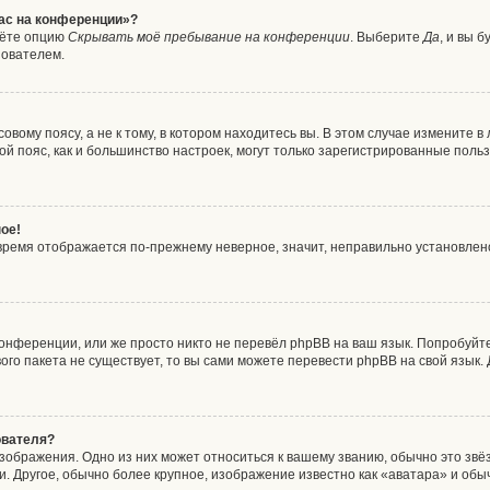
час на конференции»?
дёте опцию
Скрывать моё пребывание на конференции
. Выберите
Да
, и вы 
зователем.
вому поясу, а не к тому, в котором находитесь вы. В этом случае измените в 
совой пояс, как и большинство настроек, могут только зарегистрированные пол
ое!
о время отображается по-прежнему неверное, значит, неправильно установле
онференции, или же просто никто не перевёл phpBB на ваш язык. Попробуйт
ового пакета не существует, то вы сами можете перевести phpBB на свой язы
ователя?
зображения. Одно из них может относиться к вашему званию, обычно это звёзд
. Другое, обычно более крупное, изображение известно как «аватара» и обы