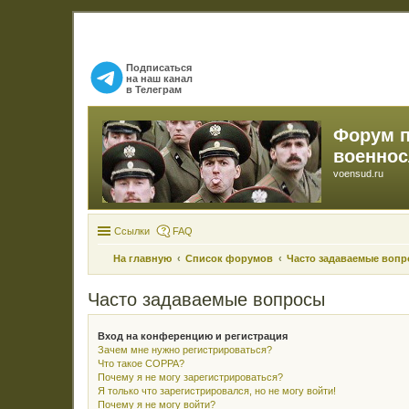
Подписаться
на наш канал
в Телеграм
Форум 
военно
voensud.ru
Ссылки
FAQ
На главную
Список форумов
Часто задаваемые воп
Часто задаваемые вопросы
Вход на конференцию и регистрация
Зачем мне нужно регистрироваться?
Что такое COPPA?
Почему я не могу зарегистрироваться?
Я только что зарегистрировался, но не могу войти!
Почему я не могу войти?