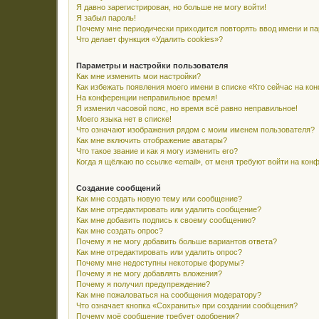
Я давно зарегистрирован, но больше не могу войти!
Я забыл пароль!
Почему мне периодически приходится повторять ввод имени и п
Что делает функция «Удалить cookies»?
Параметры и настройки пользователя
Как мне изменить мои настройки?
Как избежать появления моего имени в списке «Кто сейчас на ко
На конференции неправильное время!
Я изменил часовой пояс, но время всё равно неправильное!
Моего языка нет в списке!
Что означают изображения рядом с моим именем пользователя?
Как мне включить отображение аватары?
Что такое звание и как я могу изменить его?
Когда я щёлкаю по ссылке «email», от меня требуют войти на кон
Создание сообщений
Как мне создать новую тему или сообщение?
Как мне отредактировать или удалить сообщение?
Как мне добавить подпись к своему сообщению?
Как мне создать опрос?
Почему я не могу добавить больше вариантов ответа?
Как мне отредактировать или удалить опрос?
Почему мне недоступны некоторые форумы?
Почему я не могу добавлять вложения?
Почему я получил предупреждение?
Как мне пожаловаться на сообщения модератору?
Что означает кнопка «Сохранить» при создании сообщения?
Почему моё сообщение требует одобрения?