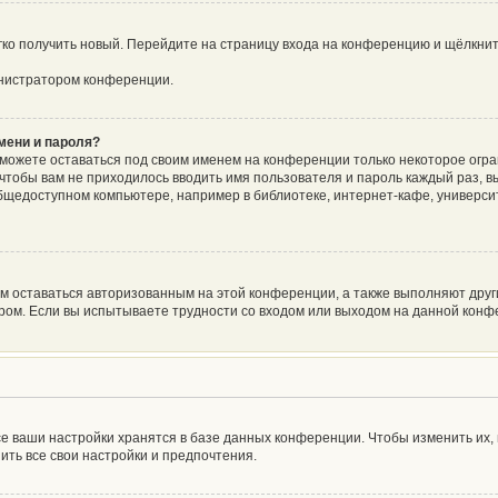
егко получить новый. Перейдите на страницу входа на конференцию и щёлкни
инистратором конференции.
мени и пароля?
сможете оставаться под своим именем на конференции только некоторое огра
о чтобы вам не приходилось вводить имя пользователя и пароль каждый раз, 
щедоступном компьютере, например в библиотеке, интернет-кафе, университе
ам оставаться авторизованным на этой конференции, а также выполняют друг
ом. Если вы испытываете трудности со входом или выходом на данной конфе
е ваши настройки хранятся в базе данных конференции. Чтобы изменить их,
ить все свои настройки и предпочтения.