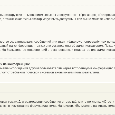
ь аватару с использованием четырёх инструментов: «Граватар», «Галерея а
, а также какие типы аватар могут быть доступны. Если вы не можете испол
чество созданных вами сообщений или идентифицируют определённых польз
аний на конференции, так как они установлены её администратором. Пожа
е. На большинстве конференций это запрещено, и модератор или администра
йти на конференцию!
ь email-сообщения другим пользователям через встроенную в конференцию ф
ь злоупотребления почтовой системой анонимными пользователями.
овая тема». Для размещения сообщения в теме щёлкните по кнопке «Ответит
ится внизу страниц форума или темы. Например: «Вы можете начинать темы»