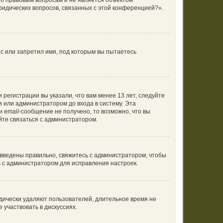
по правовым вопросам и не является объектом
ридических вопросов, связанных с этой конференцией?».
с или запретил имя, под которым вы пытаетесь
регистрации вы указали, что вам менее 13 лет, следуйте
 или администратором до входа в систему. Эта
 email-сообщение не получено, то возможно, что вы
йте связаться с администратором.
 введены правильно, свяжитесь с администратором, чтобы
ь с администратором для исправления настроек.
одически удаляют пользователей, длительное время не
участвовать в дискуссиях.