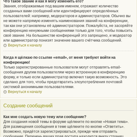
Что такое звание и как я могу изменить его?
Звания, отображаемые под вашим именем, отражают количество
созданных вами сообщений или идентифицируют определённых
пользователей: например, модераторов и администраторов. Обычно вы
не можете напрямую изменять наименования званий на конференции,
так как они установлены её администратором. Пожалуйста, не засоряйте
конференцию ненужными сообщениями только для того, чтобы повысить
своё звание. На большинстве конференций это запрещено, и модератор
или администратор понизят значение вашего счётчика сообщений.
Вернуться к началу
Когда я щёлкаю по ссылке «email», от меня требуют войти на
конференцию!
Только зарегистрированные пользователи могут отправлять email-
сообщения другим пользователям через встроенную в конференцию
форму, и только если администратор включил такую возможность. Это
сделано для того, чтобы предотвратить злоупотребления почтовой
системой анонимными пользователями.
Вернуться к началу
Создание сообщений
Как мне создать новую тему или сообщение?
Для создания новой темы в форуме щёлкните по кнопке «Новая тема».
Для размещения сообщения в теме щёлкните по кнопке «Ответить».
Возможно, придётся зарегистрироваться, прежде чем отправить
сообщение. Перечень ваших прав доступа находится внизу страниц