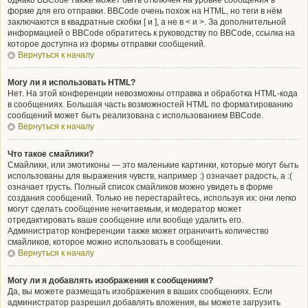
однако BBCode также может быть отключён на уровне сообщения в
форме для его отправки. BBCode очень похож на HTML, но теги в нём
заключаются в квадратные скобки [ и ], а не в < и >. За дополнительной
информацией о BBCode обратитесь к руководству по BBCode, ссылка на
которое доступна из формы отправки сообщений.
Вернуться к началу
Могу ли я использовать HTML?
Нет. На этой конференции невозможны отправка и обработка HTML-кода
в сообщениях. Большая часть возможностей HTML по форматированию
сообщений может быть реализована с использованием BBCode.
Вернуться к началу
Что такое смайлики?
Смайлики, или эмотиконы — это маленькие картинки, которые могут быть
использованы для выражения чувств, например :) означает радость, а :(
означает грусть. Полный список смайликов можно увидеть в форме
создания сообщений. Только не перестарайтесь, используя их: они легко
могут сделать сообщение нечитаемым, и модератор может
отредактировать ваше сообщение или вообще удалить его.
Администратор конференции также может ограничить количество
смайликов, которое можно использовать в сообщении.
Вернуться к началу
Могу ли я добавлять изображения к сообщениям?
Да, вы можете размещать изображения в ваших сообщениях. Если
администратор разрешил добавлять вложения, вы можете загрузить