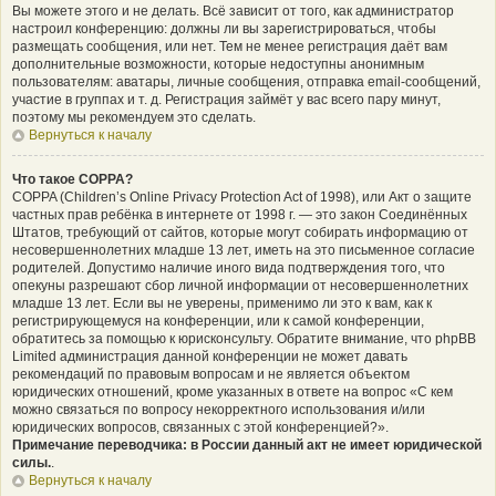
Вы можете этого и не делать. Всё зависит от того, как администратор
настроил конференцию: должны ли вы зарегистрироваться, чтобы
размещать сообщения, или нет. Тем не менее регистрация даёт вам
дополнительные возможности, которые недоступны анонимным
пользователям: аватары, личные сообщения, отправка email-сообщений,
участие в группах и т. д. Регистрация займёт у вас всего пару минут,
поэтому мы рекомендуем это сделать.
Вернуться к началу
Что такое COPPA?
COPPA (Children’s Online Privacy Protection Act of 1998), или Акт о защите
частных прав ребёнка в интернете от 1998 г. — это закон Соединённых
Штатов, требующий от сайтов, которые могут собирать информацию от
несовершеннолетних младше 13 лет, иметь на это письменное согласие
родителей. Допустимо наличие иного вида подтверждения того, что
опекуны разрешают сбор личной информации от несовершеннолетних
младше 13 лет. Если вы не уверены, применимо ли это к вам, как к
регистрирующемуся на конференции, или к самой конференции,
обратитесь за помощью к юрисконсульту. Обратите внимание, что phpBB
Limited администрация данной конференции не может давать
рекомендаций по правовым вопросам и не является объектом
юридических отношений, кроме указанных в ответе на вопрос «С кем
можно связаться по вопросу некорректного использования и/или
юридических вопросов, связанных с этой конференцией?».
Примечание переводчика: в России данный акт не имеет юридической
силы.
.
Вернуться к началу