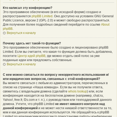
Кто написал эту конференцию?
Это программное обеспечение (в его исходной форме) создано и
распространяется
phpBB Limited
. Оно доступно на условиях GNU General
Public Licence, версии 2 (GPL-2.0) и может свободно распространяться.
Для получения более подробных сведений перейдите по ссылке
About
phpBB
.
Вернуться к началу
Почему здесь нет такой-то функции?
Это программное обеспечение было создано и лицензировано phpBB
Limited. Если вы считаете, что какая-то функция должна быть добавлена,
посетите
Центр идей phpBB
, где можно отдать свой голос за уже
поданные идеи или предложить собственные.
Вернуться к началу
С кем можно связаться по вопросу некорректного использования и/
или юридических вопросов, связанных с этой конференцией?
Вы можете связаться с любым из администраторов, перечисленных в
списке на странице «Наша команда». Если вы не получили ответа,
свяжитесь с владельцем домена (сделайте
whois lookup
) или, если
конференция находится на бесплатном домене (например, chat.ru,
Yahoo!, free.fr, f2s.com и т. п.), с руководством или техподдержкой данного
домена. Учтите, что phpBB Limited
не имеет никакого контроля над
данной конференцией
и не может нести никакой ответственности за то,
кем и как данная конференция используется. Не обращайтесь к phpBB
Limited по юридическим вопросам (о приостановке работы конференции,