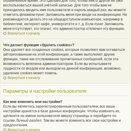
ограниченное время. Это сделано для того, чтобы никто другой не смог
воспользоваться вашей учётной записью. Для того чтобы вам не
приходилось вводить имя пользователя и пароль каждый раз, вы можете
отметить флажком пункт
Запомнить меня
при входе на конференцию. Не
рекомендуется делать это на общедоступном компьютере, например в
библиотеке, интернет-кафе, университете и т. д. Если пункт
Запомнить
меня
отсутствует, это значит, что администратор отключил эту функцию.
Вернуться к началу
Что делает функция «Удалить cookies»?
Она удаляет все созданные cookies, которые позволяют вам оставаться
авторизованным на этой конференции, а также выполняют другие
функции, такие как отслеживание прочитанных сообщений, если эта
возможность включена администратором. Если вы испытываете
трудности со входом или выходом на данной конференции, возможно,
удаление cookies может помочь.
Вернуться к началу
Параметры и настройки пользователя
Как мне изменить мои настройки?
Если вы являетесь зарегистрированным пользователем, все ваши
настройки хранятся в базе данных конференции. Чтобы изменить их,
щёлкните на имени пользователя вверху страницы и перейдите по
ссылке
Личный раздел
. Там вы можете изменить все свои настройки и
предпочтения.
Вернуться к началу