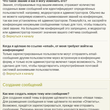
Что такое звание и как я могу изменить его?
Звания, отображаемые под вашим именем, отражают количество
созданных вами сообщений или идентифицируют определённых
пользователей: например, модераторов и администраторов. Обычно вы
не можете напрямую изменять наименования званий на конференции,
так как они установлены её администратором. Пожалуйста, не засоряйте
конференцию ненужными сообщениями только для того, чтобы повысить
своё звание. На большинстве конференций это запрещено, и модератор
или администратор понизят значение вашего счётчика сообщений.
Вернуться к началу
Когда я щёлкаю по ссылке «email», от меня требуют войти на
конференцию!
Только зарегистрированные пользователи могут отправлять email-
сообщения другим пользователям через встроенную в конференцию
форму, и только если администратор включил такую возможность. Это
сделано для того, чтобы предотвратить злоупотребления почтовой
системой анонимными пользователями.
Вернуться к началу
Создание сообщений
Как мне создать новую тему или сообщение?
Для создания новой темы в форуме щёлкните по кнопке «Новая тема».
Для размещения сообщения в теме щёлкните по кнопке «Ответить».
Возможно, придётся зарегистрироваться, прежде чем отправить
сообщение. Перечень ваших прав доступа находится внизу страниц