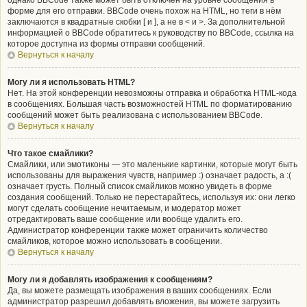
однако BBCode также может быть отключён на уровне сообщения в
форме для его отправки. BBCode очень похож на HTML, но теги в нём
заключаются в квадратные скобки [ и ], а не в < и >. За дополнительной
информацией о BBCode обратитесь к руководству по BBCode, ссылка на
которое доступна из формы отправки сообщений.
Вернуться к началу
Могу ли я использовать HTML?
Нет. На этой конференции невозможны отправка и обработка HTML-кода
в сообщениях. Большая часть возможностей HTML по форматированию
сообщений может быть реализована с использованием BBCode.
Вернуться к началу
Что такое смайлики?
Смайлики, или эмотиконы — это маленькие картинки, которые могут быть
использованы для выражения чувств, например :) означает радость, а :(
означает грусть. Полный список смайликов можно увидеть в форме
создания сообщений. Только не перестарайтесь, используя их: они легко
могут сделать сообщение нечитаемым, и модератор может
отредактировать ваше сообщение или вообще удалить его.
Администратор конференции также может ограничить количество
смайликов, которое можно использовать в сообщении.
Вернуться к началу
Могу ли я добавлять изображения к сообщениям?
Да, вы можете размещать изображения в ваших сообщениях. Если
администратор разрешил добавлять вложения, вы можете загрузить