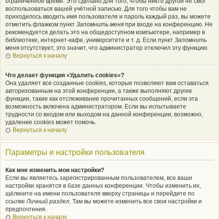
ограниченное время. Это сделано для того, чтобы никто другой не смог
воспользоваться вашей учётной записью. Для того чтобы вам не
приходилось вводить имя пользователя и пароль каждый раз, вы можете
отметить флажком пункт
Запомнить меня
при входе на конференцию. Не
рекомендуется делать это на общедоступном компьютере, например в
библиотеке, интернет-кафе, университете и т. д. Если пункт
Запомнить
меня
отсутствует, это значит, что администратор отключил эту функцию.
Вернуться к началу
Что делает функция «Удалить cookies»?
Она удаляет все созданные cookies, которые позволяют вам оставаться
авторизованным на этой конференции, а также выполняют другие
функции, такие как отслеживание прочитанных сообщений, если эта
возможность включена администратором. Если вы испытываете
трудности со входом или выходом на данной конференции, возможно,
удаление cookies может помочь.
Вернуться к началу
Параметры и настройки пользователя
Как мне изменить мои настройки?
Если вы являетесь зарегистрированным пользователем, все ваши
настройки хранятся в базе данных конференции. Чтобы изменить их,
щёлкните на имени пользователя вверху страницы и перейдите по
ссылке
Личный раздел
. Там вы можете изменить все свои настройки и
предпочтения.
Вернуться к началу