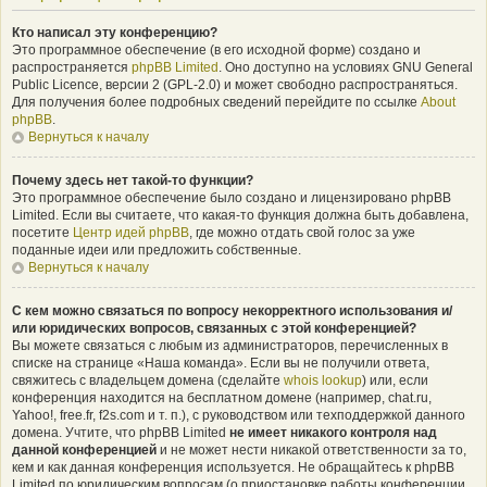
Кто написал эту конференцию?
Это программное обеспечение (в его исходной форме) создано и
распространяется
phpBB Limited
. Оно доступно на условиях GNU General
Public Licence, версии 2 (GPL-2.0) и может свободно распространяться.
Для получения более подробных сведений перейдите по ссылке
About
phpBB
.
Вернуться к началу
Почему здесь нет такой-то функции?
Это программное обеспечение было создано и лицензировано phpBB
Limited. Если вы считаете, что какая-то функция должна быть добавлена,
посетите
Центр идей phpBB
, где можно отдать свой голос за уже
поданные идеи или предложить собственные.
Вернуться к началу
С кем можно связаться по вопросу некорректного использования и/
или юридических вопросов, связанных с этой конференцией?
Вы можете связаться с любым из администраторов, перечисленных в
списке на странице «Наша команда». Если вы не получили ответа,
свяжитесь с владельцем домена (сделайте
whois lookup
) или, если
конференция находится на бесплатном домене (например, chat.ru,
Yahoo!, free.fr, f2s.com и т. п.), с руководством или техподдержкой данного
домена. Учтите, что phpBB Limited
не имеет никакого контроля над
данной конференцией
и не может нести никакой ответственности за то,
кем и как данная конференция используется. Не обращайтесь к phpBB
Limited по юридическим вопросам (о приостановке работы конференции,