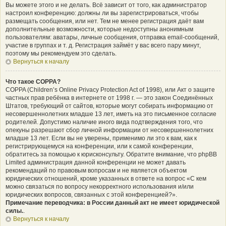
Вы можете этого и не делать. Всё зависит от того, как администратор
настроил конференцию: должны ли вы зарегистрироваться, чтобы
размещать сообщения, или нет. Тем не менее регистрация даёт вам
дополнительные возможности, которые недоступны анонимным
пользователям: аватары, личные сообщения, отправка email-сообщений,
участие в группах и т. д. Регистрация займёт у вас всего пару минут,
поэтому мы рекомендуем это сделать.
Вернуться к началу
Что такое COPPA?
COPPA (Children’s Online Privacy Protection Act of 1998), или Акт о защите
частных прав ребёнка в интернете от 1998 г. — это закон Соединённых
Штатов, требующий от сайтов, которые могут собирать информацию от
несовершеннолетних младше 13 лет, иметь на это письменное согласие
родителей. Допустимо наличие иного вида подтверждения того, что
опекуны разрешают сбор личной информации от несовершеннолетних
младше 13 лет. Если вы не уверены, применимо ли это к вам, как к
регистрирующемуся на конференции, или к самой конференции,
обратитесь за помощью к юрисконсульту. Обратите внимание, что phpBB
Limited администрация данной конференции не может давать
рекомендаций по правовым вопросам и не является объектом
юридических отношений, кроме указанных в ответе на вопрос «С кем
можно связаться по вопросу некорректного использования и/или
юридических вопросов, связанных с этой конференцией?».
Примечание переводчика: в России данный акт не имеет юридической
силы.
.
Вернуться к началу