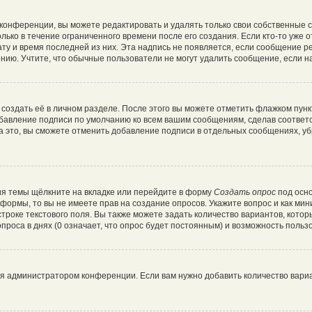
конференции, вы можете редактировать и удалять только свои собственные 
лько в течение ограниченного времени после его создания. Если кто-то уже 
дату и время последней из них. Эта надпись не появляется, если сообщение 
ию. Учтите, что обычные пользователи не могут удалить сообщение, если на 
создать её в личном разделе. После этого вы можете отметить флажком пун
обавление подписи по умолчанию ко всем вашим сообщениям, сделав соотве
а это, вы сможете отменить добавление подписи в отдельных сообщениях, у
я темы щёлкните на вкладке или перейдите в форму
Создать опрос
под осно
и формы, то вы не имеете прав на создание опросов. Укажите вопрос и как ми
троке текстового поля. Вы также можете задать количество вариантов, котор
роса в днях (0 означает, что опрос будет постоянным) и возможность пользо
ся администратором конференции. Если вам нужно добавить количество вари