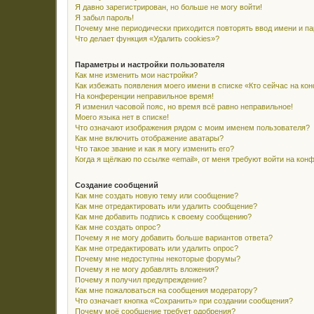
Я давно зарегистрирован, но больше не могу войти!
Я забыл пароль!
Почему мне периодически приходится повторять ввод имени и п
Что делает функция «Удалить cookies»?
Параметры и настройки пользователя
Как мне изменить мои настройки?
Как избежать появления моего имени в списке «Кто сейчас на ко
На конференции неправильное время!
Я изменил часовой пояс, но время всё равно неправильное!
Моего языка нет в списке!
Что означают изображения рядом с моим именем пользователя?
Как мне включить отображение аватары?
Что такое звание и как я могу изменить его?
Когда я щёлкаю по ссылке «email», от меня требуют войти на кон
Создание сообщений
Как мне создать новую тему или сообщение?
Как мне отредактировать или удалить сообщение?
Как мне добавить подпись к своему сообщению?
Как мне создать опрос?
Почему я не могу добавить больше вариантов ответа?
Как мне отредактировать или удалить опрос?
Почему мне недоступны некоторые форумы?
Почему я не могу добавлять вложения?
Почему я получил предупреждение?
Как мне пожаловаться на сообщения модератору?
Что означает кнопка «Сохранить» при создании сообщения?
Почему моё сообщение требует одобрения?