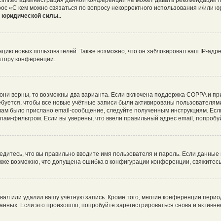
 Limited администрация данной конференции не может давать рекомендаций 
рос «С кем можно связаться по вопросу некорректного использования и/или ю
т юридической силы.
.
ию новых пользователей. Также возможно, что он заблокировал ваш IP-адре
атору конференции.
они верны, то возможны два варианта. Если включена поддержка COPPA и при 
буется, чтобы все новые учётные записи были активированы пользователями
ам было прислано email-сообщение, следуйте полученным инструкциям. Если
пам-фильтром. Если вы уверены, что ввели правильный адрес email, попробу
едитесь, что вы правильно вводите имя пользователя и пароль. Если данные
Также возможно, что допущена ошибка в конфигурации конференции, свяжитес
вал или удалил вашу учётную запись. Кроме того, многие конференции пери
ных. Если это произошло, попробуйте зарегистрироваться снова и активнее 