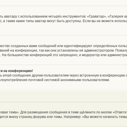
ь аватару с использованием четырёх инструментов: «Граватар», «Галерея а
, а также какие типы аватар могут быть доступны. Если вы не можете испол
чество созданных вами сообщений или идентифицируют определённых польз
аний на конференции, так как они установлены её администратором. Пожа
е. На большинстве конференций это запрещено, и модератор или администра
йти на конференцию!
ь email-сообщения другим пользователям через встроенную в конференцию ф
ь злоупотребления почтовой системой анонимными пользователями.
овая тема». Для размещения сообщения в теме щёлкните по кнопке «Ответит
ится внизу страниц форума или темы. Например: «Вы можете начинать темы»