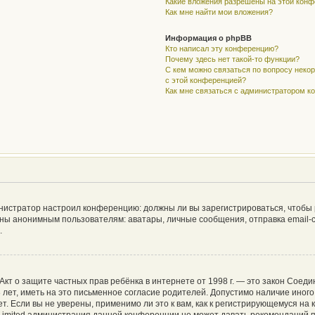
Какие вложения разрешены на этой кон
Как мне найти мои вложения?
Информация о phpBB
Кто написал эту конференцию?
Почему здесь нет такой-то функции?
С кем можно связаться по вопросу неко
с этой конференцией?
Как мне связаться с администратором 
дминистратор настроил конференцию: должны ли вы зарегистрироваться, чтобы
ы анонимным пользователям: аватары, личные сообщения, отправка email-сооб
.
 или Акт о защите частных прав ребёнка в интернете от 1998 г. — это закон Со
ет, иметь на это письменное согласие родителей. Допустимо наличие иного
 Если вы не уверены, применимо ли это к вам, как к регистрирующемуся на 