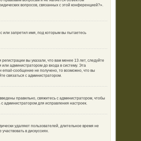
по правовым вопросам и не является объектом
ридических вопросов, связанных с этой конференцией?».
с или запретил имя, под которым вы пытаетесь
регистрации вы указали, что вам менее 13 лет, следуйте
 или администратором до входа в систему. Эта
 email-сообщение не получено, то возможно, что вы
йте связаться с администратором.
 введены правильно, свяжитесь с администратором, чтобы
ь с администратором для исправления настроек.
одически удаляют пользователей, длительное время не
участвовать в дискуссиях.