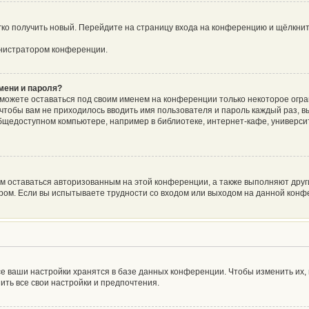
егко получить новый. Перейдите на страницу входа на конференцию и щёлкни
инистратором конференции.
мени и пароля?
сможете оставаться под своим именем на конференции только некоторое огра
о чтобы вам не приходилось вводить имя пользователя и пароль каждый раз, 
щедоступном компьютере, например в библиотеке, интернет-кафе, университе
ам оставаться авторизованным на этой конференции, а также выполняют друг
ом. Если вы испытываете трудности со входом или выходом на данной конфе
е ваши настройки хранятся в базе данных конференции. Чтобы изменить их,
ить все свои настройки и предпочтения.