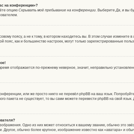
час на конференции»?
дёте опцию
Скрывать моё пребывание на конференции
. Выберите
Да
, и вы 
зователем.
вому поясу, а не к тому, в котором находитесь вы. В этом случае измените в 
совой пояс, как и большинство настроек, могут только зарегистрированные пол
ое!
о время отображается по-прежнему неверное, значит, неправильно установле
онференции, или же просто никто не перевёл phpBB на ваш язык. Попробуйт
ового пакета не существует, то вы сами можете перевести phpBB на свой язы
ователя?
зображения. Одно из них может относиться к вашему званию, обычно это звёзд
. Другое, обычно более крупное, изображение известно как «аватара» и обы