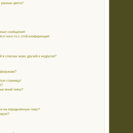
 разные цвета?
чные сообщения!
 от кого-то с этой конференции!
й в списках моих друзей и недругов?
и форумам?
стую страницу!
и?
ные мной темы?
ся на определённую тему?
форум?