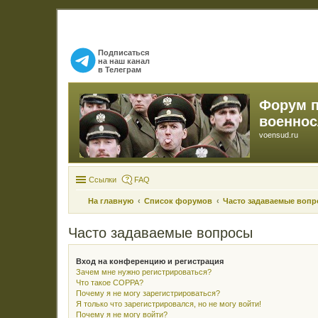
Подписаться
на наш канал
в Телеграм
Форум 
военно
voensud.ru
Ссылки
FAQ
На главную
Список форумов
Часто задаваемые воп
Часто задаваемые вопросы
Вход на конференцию и регистрация
Зачем мне нужно регистрироваться?
Что такое COPPA?
Почему я не могу зарегистрироваться?
Я только что зарегистрировался, но не могу войти!
Почему я не могу войти?