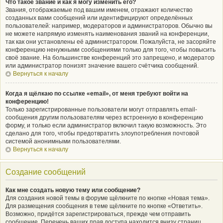
Что такое звание и как я могу изменить его?
Звания, отображаемые под вашим именем, отражают количество
созданных вами сообщений или идентифицируют определённых
пользователей: например, модераторов и администраторов. Обычно вы
не можете напрямую изменять наименования званий на конференции,
так как они установлены её администратором. Пожалуйста, не засоряйте
конференцию ненужными сообщениями только для того, чтобы повысить
своё звание. На большинстве конференций это запрещено, и модератор
или администратор понизят значение вашего счётчика сообщений.
Вернуться к началу
Когда я щёлкаю по ссылке «email», от меня требуют войти на
конференцию!
Только зарегистрированные пользователи могут отправлять email-
сообщения другим пользователям через встроенную в конференцию
форму, и только если администратор включил такую возможность. Это
сделано для того, чтобы предотвратить злоупотребления почтовой
системой анонимными пользователями.
Вернуться к началу
Создание сообщений
Как мне создать новую тему или сообщение?
Для создания новой темы в форуме щёлкните по кнопке «Новая тема».
Для размещения сообщения в теме щёлкните по кнопке «Ответить».
Возможно, придётся зарегистрироваться, прежде чем отправить
сообщение. Перечень ваших прав доступа находится внизу страниц