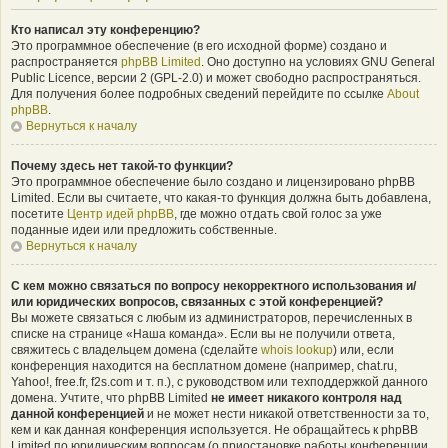
Кто написал эту конференцию?
Это программное обеспечение (в его исходной форме) создано и
распространяется
phpBB Limited
. Оно доступно на условиях GNU General
Public Licence, версии 2 (GPL-2.0) и может свободно распространяться.
Для получения более подробных сведений перейдите по ссылке
About
phpBB
.
Вернуться к началу
Почему здесь нет такой-то функции?
Это программное обеспечение было создано и лицензировано phpBB
Limited. Если вы считаете, что какая-то функция должна быть добавлена,
посетите
Центр идей phpBB
, где можно отдать свой голос за уже
поданные идеи или предложить собственные.
Вернуться к началу
С кем можно связаться по вопросу некорректного использования и/
или юридических вопросов, связанных с этой конференцией?
Вы можете связаться с любым из администраторов, перечисленных в
списке на странице «Наша команда». Если вы не получили ответа,
свяжитесь с владельцем домена (сделайте
whois lookup
) или, если
конференция находится на бесплатном домене (например, chat.ru,
Yahoo!, free.fr, f2s.com и т. п.), с руководством или техподдержкой данного
домена. Учтите, что phpBB Limited
не имеет никакого контроля над
данной конференцией
и не может нести никакой ответственности за то,
кем и как данная конференция используется. Не обращайтесь к phpBB
Limited по юридическим вопросам (о приостановке работы конференции,