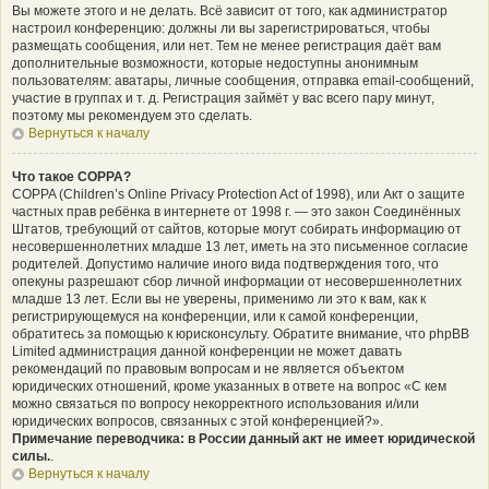
Вы можете этого и не делать. Всё зависит от того, как администратор
настроил конференцию: должны ли вы зарегистрироваться, чтобы
размещать сообщения, или нет. Тем не менее регистрация даёт вам
дополнительные возможности, которые недоступны анонимным
пользователям: аватары, личные сообщения, отправка email-сообщений,
участие в группах и т. д. Регистрация займёт у вас всего пару минут,
поэтому мы рекомендуем это сделать.
Вернуться к началу
Что такое COPPA?
COPPA (Children’s Online Privacy Protection Act of 1998), или Акт о защите
частных прав ребёнка в интернете от 1998 г. — это закон Соединённых
Штатов, требующий от сайтов, которые могут собирать информацию от
несовершеннолетних младше 13 лет, иметь на это письменное согласие
родителей. Допустимо наличие иного вида подтверждения того, что
опекуны разрешают сбор личной информации от несовершеннолетних
младше 13 лет. Если вы не уверены, применимо ли это к вам, как к
регистрирующемуся на конференции, или к самой конференции,
обратитесь за помощью к юрисконсульту. Обратите внимание, что phpBB
Limited администрация данной конференции не может давать
рекомендаций по правовым вопросам и не является объектом
юридических отношений, кроме указанных в ответе на вопрос «С кем
можно связаться по вопросу некорректного использования и/или
юридических вопросов, связанных с этой конференцией?».
Примечание переводчика: в России данный акт не имеет юридической
силы.
.
Вернуться к началу