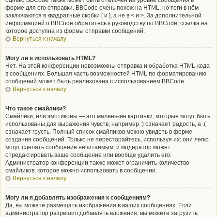
однако BBCode также может быть отключён на уровне сообщения в
форме для его отправки. BBCode очень похож на HTML, но теги в нём
заключаются в квадратные скобки [ и ], а не в < и >. За дополнительной
информацией о BBCode обратитесь к руководству по BBCode, ссылка на
которое доступна из формы отправки сообщений.
Вернуться к началу
Могу ли я использовать HTML?
Нет. На этой конференции невозможны отправка и обработка HTML-кода
в сообщениях. Большая часть возможностей HTML по форматированию
сообщений может быть реализована с использованием BBCode.
Вернуться к началу
Что такое смайлики?
Смайлики, или эмотиконы — это маленькие картинки, которые могут быть
использованы для выражения чувств, например :) означает радость, а :(
означает грусть. Полный список смайликов можно увидеть в форме
создания сообщений. Только не перестарайтесь, используя их: они легко
могут сделать сообщение нечитаемым, и модератор может
отредактировать ваше сообщение или вообще удалить его.
Администратор конференции также может ограничить количество
смайликов, которое можно использовать в сообщении.
Вернуться к началу
Могу ли я добавлять изображения к сообщениям?
Да, вы можете размещать изображения в ваших сообщениях. Если
администратор разрешил добавлять вложения, вы можете загрузить