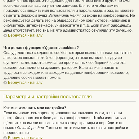
ограниченное время. Это сделано для того, чтобы никто другой не смог
воспользоваться вашей учётной записью. Для того чтобы вам не
приходилось вводить имя пользователя и пароль каждый раз, вы можете
отметить флажком пункт
Запомнить меня
при входе на конференцию. Не
рекомендуется делать это на общедоступном компьютере, например в
библиотеке, интернет-кафе, университете и т. д. Если пункт
Запомнить
меня
отсутствует, это значит, что администратор отключил эту функцию.
Вернуться к началу
Что делает функция «Удалить cookies»?
Она удаляет все созданные cookies, которые позволяют вам оставаться
авторизованным на этой конференции, а также выполняют другие
функции, такие как отслеживание прочитанных сообщений, если эта
возможность включена администратором. Если вы испытываете
трудности со входом или выходом на данной конференции, возможно,
удаление cookies может помочь.
Вернуться к началу
Параметры и настройки пользователя
Как мне изменить мои настройки?
Если вы являетесь зарегистрированным пользователем, все ваши
настройки хранятся в базе данных конференции. Чтобы изменить их,
щёлкните на имени пользователя вверху страницы и перейдите по
ссылке
Личный раздел
. Там вы можете изменить все свои настройки и
предпочтения.
Вернуться к началу