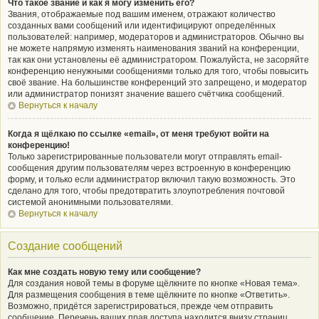
Что такое звание и как я могу изменить его?
Звания, отображаемые под вашим именем, отражают количество
созданных вами сообщений или идентифицируют определённых
пользователей: например, модераторов и администраторов. Обычно вы
не можете напрямую изменять наименования званий на конференции,
так как они установлены её администратором. Пожалуйста, не засоряйте
конференцию ненужными сообщениями только для того, чтобы повысить
своё звание. На большинстве конференций это запрещено, и модератор
или администратор понизят значение вашего счётчика сообщений.
Вернуться к началу
Когда я щёлкаю по ссылке «email», от меня требуют войти на
конференцию!
Только зарегистрированные пользователи могут отправлять email-
сообщения другим пользователям через встроенную в конференцию
форму, и только если администратор включил такую возможность. Это
сделано для того, чтобы предотвратить злоупотребления почтовой
системой анонимными пользователями.
Вернуться к началу
Создание сообщений
Как мне создать новую тему или сообщение?
Для создания новой темы в форуме щёлкните по кнопке «Новая тема».
Для размещения сообщения в теме щёлкните по кнопке «Ответить».
Возможно, придётся зарегистрироваться, прежде чем отправить
сообщение. Перечень ваших прав доступа находится внизу страниц