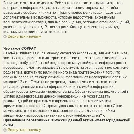
Вы можете этого и не делать. Всё зависит от того, как администратор
настроил конференцию: должны ли вы зарегистрироваться, чтобы
размещать сообщения, или нет. Тем не менее регистрация даёт вам
дополнительные возможности, которые недоступны анонимным
пользователям: аватары, личные сообщения, отправка email-сообщений,
участие в группах и т. д. Регистрация займёт у вас всего пару минут,
поэтому мы рекомендуем это сделать.
Вернуться к началу
Что такое COPPA?
COPPA (Children’s Online Privacy Protection Act of 1998), или Акт о защите
частных прав ребёнка в интернете от 1998 г. — это закон Соединённых
Штатов, требующий от сайтов, которые могут собирать информацию от
несовершеннолетних младше 13 лет, иметь на это письменное согласие
родителей. Допустимо наличие иного вида подтверждения того, что
опекуны разрешают сбор личной информации от несовершеннолетних
младше 13 лет. Если вы не уверены, применимо ли это к вам, как к
регистрирующемуся на конференции, или к самой конференции,
обратитесь за помощью к юрисконсульту. Обратите внимание, что phpBB
Limited администрация данной конференции не может давать
рекомендаций по правовым вопросам и не является объектом
юридических отношений, кроме указанных в ответе на вопрос «С кем
можно связаться по вопросу некорректного использования и/или
юридических вопросов, связанных с этой конференцией?».
Примечание переводчика: в России данный акт не имеет юридической
силы.
.
Вернуться к началу