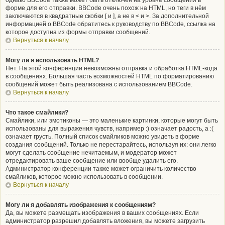
однако BBCode также может быть отключён на уровне сообщения в
форме для его отправки. BBCode очень похож на HTML, но теги в нём
заключаются в квадратные скобки [ и ], а не в < и >. За дополнительной
информацией о BBCode обратитесь к руководству по BBCode, ссылка на
которое доступна из формы отправки сообщений.
Вернуться к началу
Могу ли я использовать HTML?
Нет. На этой конференции невозможны отправка и обработка HTML-кода
в сообщениях. Большая часть возможностей HTML по форматированию
сообщений может быть реализована с использованием BBCode.
Вернуться к началу
Что такое смайлики?
Смайлики, или эмотиконы — это маленькие картинки, которые могут быть
использованы для выражения чувств, например :) означает радость, а :(
означает грусть. Полный список смайликов можно увидеть в форме
создания сообщений. Только не перестарайтесь, используя их: они легко
могут сделать сообщение нечитаемым, и модератор может
отредактировать ваше сообщение или вообще удалить его.
Администратор конференции также может ограничить количество
смайликов, которое можно использовать в сообщении.
Вернуться к началу
Могу ли я добавлять изображения к сообщениям?
Да, вы можете размещать изображения в ваших сообщениях. Если
администратор разрешил добавлять вложения, вы можете загрузить