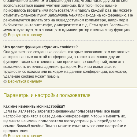
ограниченное время. Это сделано для того, чтобы никто другой не смог
воспользоваться вашей учётной записью. Для того чтобы вам не
приходилось вводить имя пользователя и пароль каждый раз, вы можете
отметить флажком пункт
Запомнить меня
при входе на конференцию. Не
рекомендуется делать это на общедоступном компьютере, например в
библиотеке, интернет-кафе, университете и т. д. Если пункт
Запомнить
меня
отсутствует, это значит, что администратор отключил эту функцию.
Вернуться к началу
Что делает функция «Удалить cookies»?
Она удаляет все созданные cookies, которые позволяют вам оставаться
авторизованным на этой конференции, а также выполняют другие
функции, такие как отслеживание прочитанных сообщений, если эта
возможность включена администратором. Если вы испытываете
трудности со входом или выходом на данной конференции, возможно,
удаление cookies может помочь.
Вернуться к началу
Параметры и настройки пользователя
Как мне изменить мои настройки?
Если вы являетесь зарегистрированным пользователем, все ваши
настройки хранятся в базе данных конференции. Чтобы изменить их,
щёлкните на имени пользователя вверху страницы и перейдите по
ссылке
Личный раздел
. Там вы можете изменить все свои настройки и
предпочтения.
Вернуться к началу