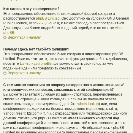
Кто написал эту конференцию?
Это программное обеспечение (в его исходной форме) создано и
распространяется
phpBB Limited
. Оно доступно на условиях GNU General
Public Licence, версии 2 (GPL-2.0) и может свободно распространяться.
Для получения более подробных сведений перейдите по ссылке
About
phpBB
.
Вернуться к началу
Почему здесь нет такой-то функции?
Это программное обеспечение было создано и лицензировано phpBB
Limited. Если вы считаете, что какая-то функция должна быть добавлена,
посетите
Центр идей phpBB
, где можно отдать свой голос за уже
поданные идеи или предложить собственные.
Вернуться к началу
С кем можно связаться по вопросу некорректного использования и/
или юридических вопросов, связанных с этой конференцией?
Вы можете связаться с любым из администраторов, перечисленных в
списке на странице «Наша команда». Если вы не получили ответа,
свяжитесь с владельцем домена (сделайте
whois lookup
) или, если
конференция находится на бесплатном домене (например, chat.ru,
Yahoo!, free.fr, f2s.com и т. п.), с руководством или техподдержкой данного
домена. Учтите, что phpBB Limited
не имеет никакого контроля над
данной конференцией
и не может нести никакой ответственности за то,
кем и как данная конференция используется. Не обращайтесь к phpBB
Limited по юридическим вопросам (о приостановке работы конференции,