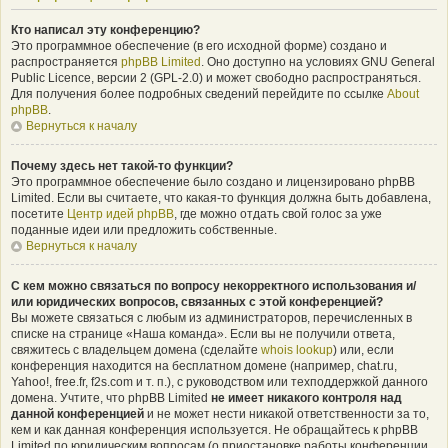
Кто написал эту конференцию?
Это программное обеспечение (в его исходной форме) создано и
распространяется
phpBB Limited
. Оно доступно на условиях GNU General
Public Licence, версии 2 (GPL-2.0) и может свободно распространяться.
Для получения более подробных сведений перейдите по ссылке
About
phpBB
.
Вернуться к началу
Почему здесь нет такой-то функции?
Это программное обеспечение было создано и лицензировано phpBB
Limited. Если вы считаете, что какая-то функция должна быть добавлена,
посетите
Центр идей phpBB
, где можно отдать свой голос за уже
поданные идеи или предложить собственные.
Вернуться к началу
С кем можно связаться по вопросу некорректного использования и/
или юридических вопросов, связанных с этой конференцией?
Вы можете связаться с любым из администраторов, перечисленных в
списке на странице «Наша команда». Если вы не получили ответа,
свяжитесь с владельцем домена (сделайте
whois lookup
) или, если
конференция находится на бесплатном домене (например, chat.ru,
Yahoo!, free.fr, f2s.com и т. п.), с руководством или техподдержкой данного
домена. Учтите, что phpBB Limited
не имеет никакого контроля над
данной конференцией
и не может нести никакой ответственности за то,
кем и как данная конференция используется. Не обращайтесь к phpBB
Limited по юридическим вопросам (о приостановке работы конференции,