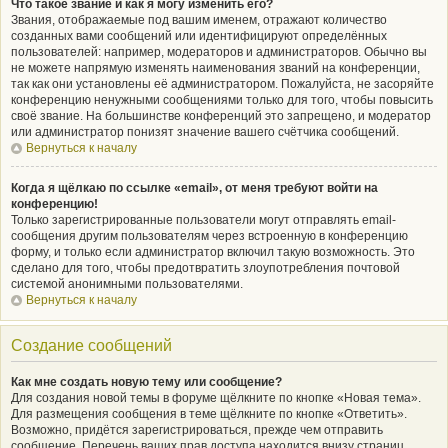
Что такое звание и как я могу изменить его?
Звания, отображаемые под вашим именем, отражают количество
созданных вами сообщений или идентифицируют определённых
пользователей: например, модераторов и администраторов. Обычно вы
не можете напрямую изменять наименования званий на конференции,
так как они установлены её администратором. Пожалуйста, не засоряйте
конференцию ненужными сообщениями только для того, чтобы повысить
своё звание. На большинстве конференций это запрещено, и модератор
или администратор понизят значение вашего счётчика сообщений.
Вернуться к началу
Когда я щёлкаю по ссылке «email», от меня требуют войти на
конференцию!
Только зарегистрированные пользователи могут отправлять email-
сообщения другим пользователям через встроенную в конференцию
форму, и только если администратор включил такую возможность. Это
сделано для того, чтобы предотвратить злоупотребления почтовой
системой анонимными пользователями.
Вернуться к началу
Создание сообщений
Как мне создать новую тему или сообщение?
Для создания новой темы в форуме щёлкните по кнопке «Новая тема».
Для размещения сообщения в теме щёлкните по кнопке «Ответить».
Возможно, придётся зарегистрироваться, прежде чем отправить
сообщение. Перечень ваших прав доступа находится внизу страниц