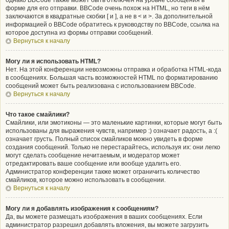
однако BBCode также может быть отключён на уровне сообщения в
форме для его отправки. BBCode очень похож на HTML, но теги в нём
заключаются в квадратные скобки [ и ], а не в < и >. За дополнительной
информацией о BBCode обратитесь к руководству по BBCode, ссылка на
которое доступна из формы отправки сообщений.
Вернуться к началу
Могу ли я использовать HTML?
Нет. На этой конференции невозможны отправка и обработка HTML-кода
в сообщениях. Большая часть возможностей HTML по форматированию
сообщений может быть реализована с использованием BBCode.
Вернуться к началу
Что такое смайлики?
Смайлики, или эмотиконы — это маленькие картинки, которые могут быть
использованы для выражения чувств, например :) означает радость, а :(
означает грусть. Полный список смайликов можно увидеть в форме
создания сообщений. Только не перестарайтесь, используя их: они легко
могут сделать сообщение нечитаемым, и модератор может
отредактировать ваше сообщение или вообще удалить его.
Администратор конференции также может ограничить количество
смайликов, которое можно использовать в сообщении.
Вернуться к началу
Могу ли я добавлять изображения к сообщениям?
Да, вы можете размещать изображения в ваших сообщениях. Если
администратор разрешил добавлять вложения, вы можете загрузить