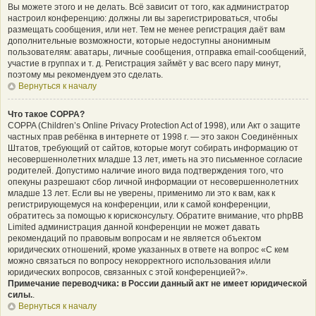
Вы можете этого и не делать. Всё зависит от того, как администратор
настроил конференцию: должны ли вы зарегистрироваться, чтобы
размещать сообщения, или нет. Тем не менее регистрация даёт вам
дополнительные возможности, которые недоступны анонимным
пользователям: аватары, личные сообщения, отправка email-сообщений,
участие в группах и т. д. Регистрация займёт у вас всего пару минут,
поэтому мы рекомендуем это сделать.
Вернуться к началу
Что такое COPPA?
COPPA (Children’s Online Privacy Protection Act of 1998), или Акт о защите
частных прав ребёнка в интернете от 1998 г. — это закон Соединённых
Штатов, требующий от сайтов, которые могут собирать информацию от
несовершеннолетних младше 13 лет, иметь на это письменное согласие
родителей. Допустимо наличие иного вида подтверждения того, что
опекуны разрешают сбор личной информации от несовершеннолетних
младше 13 лет. Если вы не уверены, применимо ли это к вам, как к
регистрирующемуся на конференции, или к самой конференции,
обратитесь за помощью к юрисконсульту. Обратите внимание, что phpBB
Limited администрация данной конференции не может давать
рекомендаций по правовым вопросам и не является объектом
юридических отношений, кроме указанных в ответе на вопрос «С кем
можно связаться по вопросу некорректного использования и/или
юридических вопросов, связанных с этой конференцией?».
Примечание переводчика: в России данный акт не имеет юридической
силы.
.
Вернуться к началу