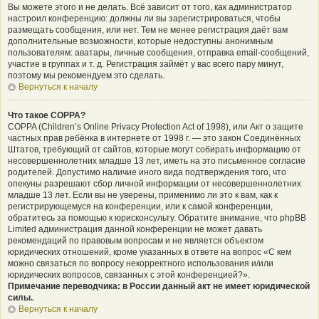
Вы можете этого и не делать. Всё зависит от того, как администратор
настроил конференцию: должны ли вы зарегистрироваться, чтобы
размещать сообщения, или нет. Тем не менее регистрация даёт вам
дополнительные возможности, которые недоступны анонимным
пользователям: аватары, личные сообщения, отправка email-сообщений,
участие в группах и т. д. Регистрация займёт у вас всего пару минут,
поэтому мы рекомендуем это сделать.
Вернуться к началу
Что такое COPPA?
COPPA (Children’s Online Privacy Protection Act of 1998), или Акт о защите
частных прав ребёнка в интернете от 1998 г. — это закон Соединённых
Штатов, требующий от сайтов, которые могут собирать информацию от
несовершеннолетних младше 13 лет, иметь на это письменное согласие
родителей. Допустимо наличие иного вида подтверждения того, что
опекуны разрешают сбор личной информации от несовершеннолетних
младше 13 лет. Если вы не уверены, применимо ли это к вам, как к
регистрирующемуся на конференции, или к самой конференции,
обратитесь за помощью к юрисконсульту. Обратите внимание, что phpBB
Limited администрация данной конференции не может давать
рекомендаций по правовым вопросам и не является объектом
юридических отношений, кроме указанных в ответе на вопрос «С кем
можно связаться по вопросу некорректного использования и/или
юридических вопросов, связанных с этой конференцией?».
Примечание переводчика: в России данный акт не имеет юридической
силы.
.
Вернуться к началу