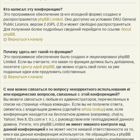
Кто написал эту конференцию?
Это программное обеспечение (в его исходной форме) создано и
распространяется
phpBB Limited
. Оно доступно на условиях GNU General
Public Licence, версии 2 (GPL-2.0) и может свободно распространяться.
Для получения более подробных сведений перейдите по ссылке
About
phpBB
.
Вернуться к началу
Почему здесь нет такой-то функции?
Это программное обеспечение было создано и лицензировано phpBB
Limited. Если вы считаете, что какая-то функция должна быть добавлена,
посетите
Центр идей phpBB
, где можно отдать свой голос за уже
поданные идеи или предложить собственные.
Вернуться к началу
С кем можно связаться по вопросу некорректного использования и/
или юридических вопросов, связанных с этой конференцией?
Вы можете связаться с любым из администраторов, перечисленных в
списке на странице «Наша команда». Если вы не получили ответа,
свяжитесь с владельцем домена (сделайте
whois lookup
) или, если
конференция находится на бесплатном домене (например, chat.ru,
Yahoo!, free.fr, f2s.com и т. п.), с руководством или техподдержкой данного
домена. Учтите, что phpBB Limited
не имеет никакого контроля над
данной конференцией
и не может нести никакой ответственности за то,
кем и как данная конференция используется. Не обращайтесь к phpBB
Limited по юридическим вопросам (о приостановке работы конференции,