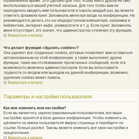
ограниченное время. Это сделано для того, чтобы никто другой не смог
воспользоваться вашей учётной записью. Для того чтобы вам не
приходилось вводить имя пользователя и пароль каждый раз, вы можете
отметить флажком пункт
Запомнить меня
при входе на конференцию. Не
рекомендуется делать это на общедоступном компьютере, например в
библиотеке, интернет-кафе, университете и т. д. Если пункт
Запомнить
меня
отсутствует, это значит, что администратор отключил эту функцию.
Вернуться к началу
Что делает функция «Удалить cookies»?
Она удаляет все созданные cookies, которые позволяют вам оставаться
авторизованным на этой конференции, а также выполняют другие
функции, такие как отслеживание прочитанных сообщений, если эта
возможность включена администратором. Если вы испытываете
трудности со входом или выходом на данной конференции, возможно,
удаление cookies может помочь.
Вернуться к началу
Параметры и настройки пользователя
Как мне изменить мои настройки?
Если вы являетесь зарегистрированным пользователем, все ваши
настройки хранятся в базе данных конференции. Чтобы изменить их,
щёлкните на имени пользователя вверху страницы и перейдите по
ссылке
Личный раздел
. Там вы можете изменить все свои настройки и
предпочтения.
Вернуться к началу