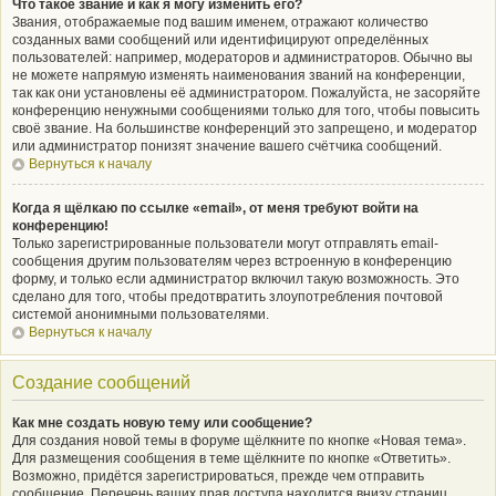
Что такое звание и как я могу изменить его?
Звания, отображаемые под вашим именем, отражают количество
созданных вами сообщений или идентифицируют определённых
пользователей: например, модераторов и администраторов. Обычно вы
не можете напрямую изменять наименования званий на конференции,
так как они установлены её администратором. Пожалуйста, не засоряйте
конференцию ненужными сообщениями только для того, чтобы повысить
своё звание. На большинстве конференций это запрещено, и модератор
или администратор понизят значение вашего счётчика сообщений.
Вернуться к началу
Когда я щёлкаю по ссылке «email», от меня требуют войти на
конференцию!
Только зарегистрированные пользователи могут отправлять email-
сообщения другим пользователям через встроенную в конференцию
форму, и только если администратор включил такую возможность. Это
сделано для того, чтобы предотвратить злоупотребления почтовой
системой анонимными пользователями.
Вернуться к началу
Создание сообщений
Как мне создать новую тему или сообщение?
Для создания новой темы в форуме щёлкните по кнопке «Новая тема».
Для размещения сообщения в теме щёлкните по кнопке «Ответить».
Возможно, придётся зарегистрироваться, прежде чем отправить
сообщение. Перечень ваших прав доступа находится внизу страниц