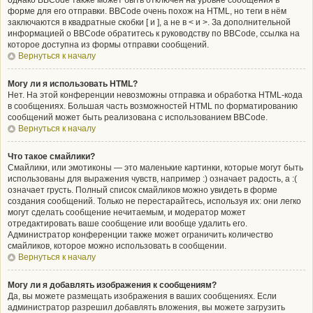
однако BBCode также может быть отключён на уровне сообщения в
форме для его отправки. BBCode очень похож на HTML, но теги в нём
заключаются в квадратные скобки [ и ], а не в < и >. За дополнительной
информацией о BBCode обратитесь к руководству по BBCode, ссылка на
которое доступна из формы отправки сообщений.
Вернуться к началу
Могу ли я использовать HTML?
Нет. На этой конференции невозможны отправка и обработка HTML-кода
в сообщениях. Большая часть возможностей HTML по форматированию
сообщений может быть реализована с использованием BBCode.
Вернуться к началу
Что такое смайлики?
Смайлики, или эмотиконы — это маленькие картинки, которые могут быть
использованы для выражения чувств, например :) означает радость, а :(
означает грусть. Полный список смайликов можно увидеть в форме
создания сообщений. Только не перестарайтесь, используя их: они легко
могут сделать сообщение нечитаемым, и модератор может
отредактировать ваше сообщение или вообще удалить его.
Администратор конференции также может ограничить количество
смайликов, которое можно использовать в сообщении.
Вернуться к началу
Могу ли я добавлять изображения к сообщениям?
Да, вы можете размещать изображения в ваших сообщениях. Если
администратор разрешил добавлять вложения, вы можете загрузить