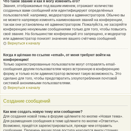
Что такое звание и как я могу изменить его?
Звания, отображаемые под вашим именем, отражают количество
созданных вами сообщений или идентифицируют определённых
пользователей: например, модераторов и администраторов. Обычно вы
не можете напрямую изменять наименования званий на конференции,
так как они установлены её администратором. Пожалуйста, не засоряйте
конференцию ненужными сообщениями только для того, чтобы повысить
своё звание. На большинстве конференций это запрещено, и модератор
или администратор понизят значение вашего счётчика сообщений.
Вернуться к началу
Когда я щёлкаю по ссылке «email», от меня требуют войти на
конференцию!
Только зарегистрированные пользователи могут отправлять email-
сообщения другим пользователям через встроенную в конференцию
форму, и только если администратор включил такую возможность. Это
сделано для того, чтобы предотвратить злоупотребления почтовой
системой анонимными пользователями.
Вернуться к началу
Создание сообщений
Как мне создать новую тему или сообщение?
Для создания новой темы в форуме щёлкните по кнопке «Новая тема».
Для размещения сообщения в теме щёлкните по кнопке «Ответить».
Возможно, придётся зарегистрироваться, прежде чем отправить
сообщение. Перечень ваших прав доступа находится внизу страниц