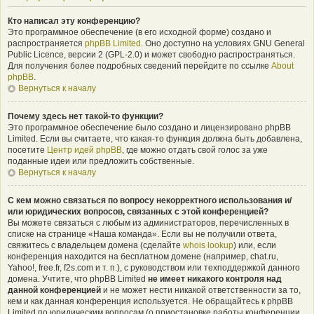
Кто написал эту конференцию?
Это программное обеспечение (в его исходной форме) создано и
распространяется
phpBB Limited
. Оно доступно на условиях GNU General
Public Licence, версии 2 (GPL-2.0) и может свободно распространяться.
Для получения более подробных сведений перейдите по ссылке
About
phpBB
.
Вернуться к началу
Почему здесь нет такой-то функции?
Это программное обеспечение было создано и лицензировано phpBB
Limited. Если вы считаете, что какая-то функция должна быть добавлена,
посетите
Центр идей phpBB
, где можно отдать свой голос за уже
поданные идеи или предложить собственные.
Вернуться к началу
С кем можно связаться по вопросу некорректного использования и/
или юридических вопросов, связанных с этой конференцией?
Вы можете связаться с любым из администраторов, перечисленных в
списке на странице «Наша команда». Если вы не получили ответа,
свяжитесь с владельцем домена (сделайте
whois lookup
) или, если
конференция находится на бесплатном домене (например, chat.ru,
Yahoo!, free.fr, f2s.com и т. п.), с руководством или техподдержкой данного
домена. Учтите, что phpBB Limited
не имеет никакого контроля над
данной конференцией
и не может нести никакой ответственности за то,
кем и как данная конференция используется. Не обращайтесь к phpBB
Limited по юридическим вопросам (о приостановке работы конференции,