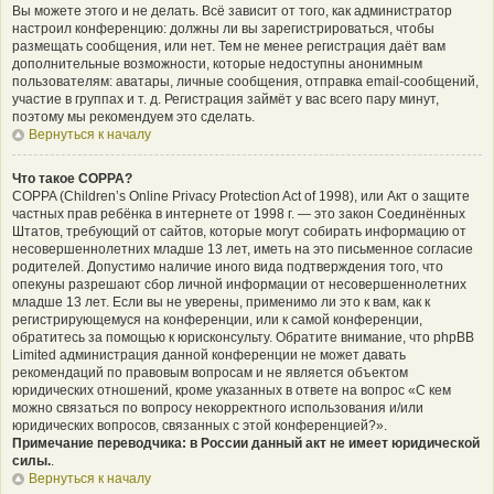
Вы можете этого и не делать. Всё зависит от того, как администратор
настроил конференцию: должны ли вы зарегистрироваться, чтобы
размещать сообщения, или нет. Тем не менее регистрация даёт вам
дополнительные возможности, которые недоступны анонимным
пользователям: аватары, личные сообщения, отправка email-сообщений,
участие в группах и т. д. Регистрация займёт у вас всего пару минут,
поэтому мы рекомендуем это сделать.
Вернуться к началу
Что такое COPPA?
COPPA (Children’s Online Privacy Protection Act of 1998), или Акт о защите
частных прав ребёнка в интернете от 1998 г. — это закон Соединённых
Штатов, требующий от сайтов, которые могут собирать информацию от
несовершеннолетних младше 13 лет, иметь на это письменное согласие
родителей. Допустимо наличие иного вида подтверждения того, что
опекуны разрешают сбор личной информации от несовершеннолетних
младше 13 лет. Если вы не уверены, применимо ли это к вам, как к
регистрирующемуся на конференции, или к самой конференции,
обратитесь за помощью к юрисконсульту. Обратите внимание, что phpBB
Limited администрация данной конференции не может давать
рекомендаций по правовым вопросам и не является объектом
юридических отношений, кроме указанных в ответе на вопрос «С кем
можно связаться по вопросу некорректного использования и/или
юридических вопросов, связанных с этой конференцией?».
Примечание переводчика: в России данный акт не имеет юридической
силы.
.
Вернуться к началу