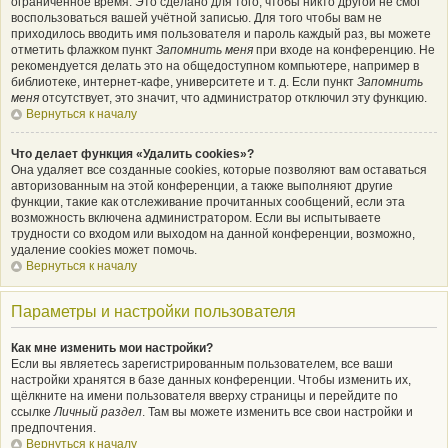
ограниченное время. Это сделано для того, чтобы никто другой не смог
воспользоваться вашей учётной записью. Для того чтобы вам не
приходилось вводить имя пользователя и пароль каждый раз, вы можете
отметить флажком пункт
Запомнить меня
при входе на конференцию. Не
рекомендуется делать это на общедоступном компьютере, например в
библиотеке, интернет-кафе, университете и т. д. Если пункт
Запомнить
меня
отсутствует, это значит, что администратор отключил эту функцию.
Вернуться к началу
Что делает функция «Удалить cookies»?
Она удаляет все созданные cookies, которые позволяют вам оставаться
авторизованным на этой конференции, а также выполняют другие
функции, такие как отслеживание прочитанных сообщений, если эта
возможность включена администратором. Если вы испытываете
трудности со входом или выходом на данной конференции, возможно,
удаление cookies может помочь.
Вернуться к началу
Параметры и настройки пользователя
Как мне изменить мои настройки?
Если вы являетесь зарегистрированным пользователем, все ваши
настройки хранятся в базе данных конференции. Чтобы изменить их,
щёлкните на имени пользователя вверху страницы и перейдите по
ссылке
Личный раздел
. Там вы можете изменить все свои настройки и
предпочтения.
Вернуться к началу