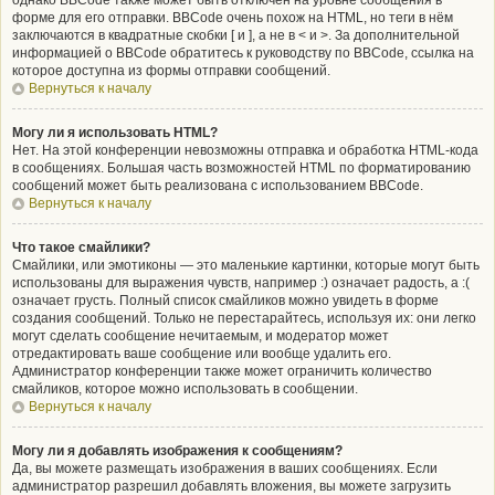
однако BBCode также может быть отключён на уровне сообщения в
форме для его отправки. BBCode очень похож на HTML, но теги в нём
заключаются в квадратные скобки [ и ], а не в < и >. За дополнительной
информацией о BBCode обратитесь к руководству по BBCode, ссылка на
которое доступна из формы отправки сообщений.
Вернуться к началу
Могу ли я использовать HTML?
Нет. На этой конференции невозможны отправка и обработка HTML-кода
в сообщениях. Большая часть возможностей HTML по форматированию
сообщений может быть реализована с использованием BBCode.
Вернуться к началу
Что такое смайлики?
Смайлики, или эмотиконы — это маленькие картинки, которые могут быть
использованы для выражения чувств, например :) означает радость, а :(
означает грусть. Полный список смайликов можно увидеть в форме
создания сообщений. Только не перестарайтесь, используя их: они легко
могут сделать сообщение нечитаемым, и модератор может
отредактировать ваше сообщение или вообще удалить его.
Администратор конференции также может ограничить количество
смайликов, которое можно использовать в сообщении.
Вернуться к началу
Могу ли я добавлять изображения к сообщениям?
Да, вы можете размещать изображения в ваших сообщениях. Если
администратор разрешил добавлять вложения, вы можете загрузить