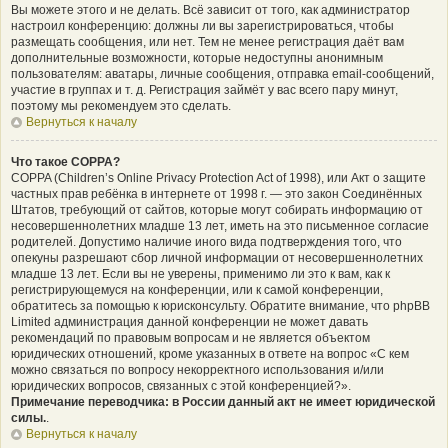
Вы можете этого и не делать. Всё зависит от того, как администратор
настроил конференцию: должны ли вы зарегистрироваться, чтобы
размещать сообщения, или нет. Тем не менее регистрация даёт вам
дополнительные возможности, которые недоступны анонимным
пользователям: аватары, личные сообщения, отправка email-сообщений,
участие в группах и т. д. Регистрация займёт у вас всего пару минут,
поэтому мы рекомендуем это сделать.
Вернуться к началу
Что такое COPPA?
COPPA (Children’s Online Privacy Protection Act of 1998), или Акт о защите
частных прав ребёнка в интернете от 1998 г. — это закон Соединённых
Штатов, требующий от сайтов, которые могут собирать информацию от
несовершеннолетних младше 13 лет, иметь на это письменное согласие
родителей. Допустимо наличие иного вида подтверждения того, что
опекуны разрешают сбор личной информации от несовершеннолетних
младше 13 лет. Если вы не уверены, применимо ли это к вам, как к
регистрирующемуся на конференции, или к самой конференции,
обратитесь за помощью к юрисконсульту. Обратите внимание, что phpBB
Limited администрация данной конференции не может давать
рекомендаций по правовым вопросам и не является объектом
юридических отношений, кроме указанных в ответе на вопрос «С кем
можно связаться по вопросу некорректного использования и/или
юридических вопросов, связанных с этой конференцией?».
Примечание переводчика: в России данный акт не имеет юридической
силы.
.
Вернуться к началу