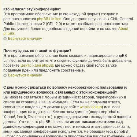
Кто написал эту конференцию?
Это программное обеспечение (в его исходной форме) создано и
распространяется
phpBB Limited
. Оно доступно на условиях GNU General
Public Licence, версии 2 (GPL-2.0) и может свободно распространяться.
Для получения более подробных сведений перейдите по ссылке
About
phpBB
.
Вернуться к началу
Почему здесь нет такой-то функции?
Это программное обеспечение было создано и лицензировано phpBB
Limited. Если вы считаете, что какая-то функция должна быть добавлена,
посетите
Центр идей phpBB
, где можно отдать свой голос за уже
поданные идеи или предложить собственные.
Вернуться к началу
С кем можно связаться по вопросу некорректного использования и/
или юридических вопросов, связанных с этой конференцией?
Вы можете связаться с любым из администраторов, перечисленных в
списке на странице «Наша команда». Если вы не получили ответа,
свяжитесь с владельцем домена (сделайте
whois lookup
) или, если
конференция находится на бесплатном домене (например, chat.ru,
Yahoo!, free.fr, f2s.com и т. п.), с руководством или техподдержкой данного
домена. Учтите, что phpBB Limited
не имеет никакого контроля над
данной конференцией
и не может нести никакой ответственности за то,
кем и как данная конференция используется. Не обращайтесь к phpBB
Limited по юридическим вопросам (о приостановке работы конференции,