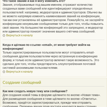
Что такое звание и как я могу изменить его?
Звания, отображаемые под вашим именем, отражают количество
созданных вами сообщений или идентифицируют определённых
пользователей: например, модераторов и администраторов. Обычно вы
не можете напрямую изменять наименования званий на конференции,
так как они установлены её администратором. Пожалуйста, не засоряйте
конференцию ненужными сообщениями только для того, чтобы повысить
своё звание. На большинстве конференций это запрещено, и модератор
или администратор понизят значение вашего счётчика сообщений.
Вернуться к началу
Когда я щёлкаю по ссылке «email», от меня требуют войти на
конференцию!
Только зарегистрированные пользователи могут отправлять email-
сообщения другим пользователям через встроенную в конференцию
форму, и только если администратор включил такую возможность. Это
сделано для того, чтобы предотвратить злоупотребления почтовой
системой анонимными пользователями.
Вернуться к началу
Создание сообщений
Как мне создать новую тему или сообщение?
Для создания новой темы в форуме щёлкните по кнопке «Новая тема».
Для размещения сообщения в теме щёлкните по кнопке «Ответить».
Возможно, придётся зарегистрироваться, прежде чем отправить
сообщение. Перечень ваших прав доступа находится внизу страниц