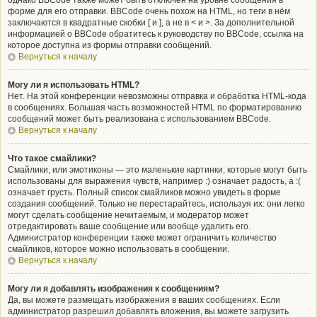
однако BBCode также может быть отключён на уровне сообщения в
форме для его отправки. BBCode очень похож на HTML, но теги в нём
заключаются в квадратные скобки [ и ], а не в < и >. За дополнительной
информацией о BBCode обратитесь к руководству по BBCode, ссылка на
которое доступна из формы отправки сообщений.
Вернуться к началу
Могу ли я использовать HTML?
Нет. На этой конференции невозможны отправка и обработка HTML-кода
в сообщениях. Большая часть возможностей HTML по форматированию
сообщений может быть реализована с использованием BBCode.
Вернуться к началу
Что такое смайлики?
Смайлики, или эмотиконы — это маленькие картинки, которые могут быть
использованы для выражения чувств, например :) означает радость, а :(
означает грусть. Полный список смайликов можно увидеть в форме
создания сообщений. Только не перестарайтесь, используя их: они легко
могут сделать сообщение нечитаемым, и модератор может
отредактировать ваше сообщение или вообще удалить его.
Администратор конференции также может ограничить количество
смайликов, которое можно использовать в сообщении.
Вернуться к началу
Могу ли я добавлять изображения к сообщениям?
Да, вы можете размещать изображения в ваших сообщениях. Если
администратор разрешил добавлять вложения, вы можете загрузить