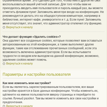
ограниченное время. Это сделано для того, чтобы никто другой не смог
воспользоваться вашей учётной записью. Для того чтобы вам не
приходилось вводить имя пользователя и пароль каждый раз, вы можете
отметить флажком пункт
Запомнить меня
при входе на конференцию. Не
рекомендуется делать это на общедоступном компьютере, например в
библиотеке, интернет-кафе, университете и т. д. Если пункт
Запомнить
меня
отсутствует, это значит, что администратор отключил эту функцию.
Вернуться к началу
Что делает функция «Удалить cookies»?
Она удаляет все созданные cookies, которые позволяют вам оставаться
авторизованным на этой конференции, а также выполняют другие
функции, такие как отслеживание прочитанных сообщений, если эта
возможность включена администратором. Если вы испытываете
трудности со входом или выходом на данной конференции, возможно,
удаление cookies может помочь.
Вернуться к началу
Параметры и настройки пользователя
Как мне изменить мои настройки?
Если вы являетесь зарегистрированным пользователем, все ваши
настройки хранятся в базе данных конференции. Чтобы изменить их,
щёлкните на имени пользователя вверху страницы и перейдите по
ссылке
Личный раздел
. Там вы можете изменить все свои настройки и
предпочтения.
Вернуться к началу