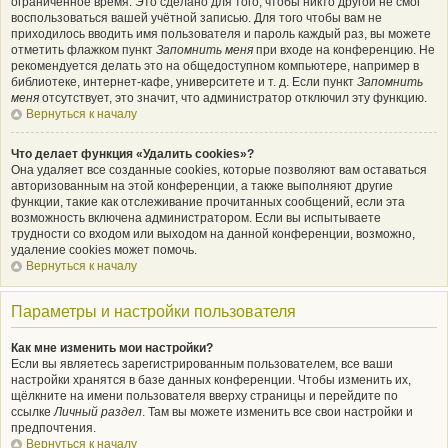
ограниченное время. Это сделано для того, чтобы никто другой не смог
воспользоваться вашей учётной записью. Для того чтобы вам не
приходилось вводить имя пользователя и пароль каждый раз, вы можете
отметить флажком пункт
Запомнить меня
при входе на конференцию. Не
рекомендуется делать это на общедоступном компьютере, например в
библиотеке, интернет-кафе, университете и т. д. Если пункт
Запомнить
меня
отсутствует, это значит, что администратор отключил эту функцию.
Вернуться к началу
Что делает функция «Удалить cookies»?
Она удаляет все созданные cookies, которые позволяют вам оставаться
авторизованным на этой конференции, а также выполняют другие
функции, такие как отслеживание прочитанных сообщений, если эта
возможность включена администратором. Если вы испытываете
трудности со входом или выходом на данной конференции, возможно,
удаление cookies может помочь.
Вернуться к началу
Параметры и настройки пользователя
Как мне изменить мои настройки?
Если вы являетесь зарегистрированным пользователем, все ваши
настройки хранятся в базе данных конференции. Чтобы изменить их,
щёлкните на имени пользователя вверху страницы и перейдите по
ссылке
Личный раздел
. Там вы можете изменить все свои настройки и
предпочтения.
Вернуться к началу