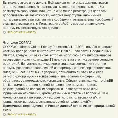
Вы можете этого и не делать. Всё зависит от того, как администратор
настроил конференцию: должны ли вы зарегистрироваться, чтобы
размещать сообщения, или нет. Тем не менее регистрация даёт вам
дополнительные возможности, которые недоступны анонимным
пользователям: аватары, личные сообщения, отправка email-сообщений,
участие в группах и т. д. Регистрация займёт у вас всего пару минут,
поэтому мы рекомендуем это сделать.
Вернуться к началу
Что такое COPPA?
COPPA (Children’s Online Privacy Protection Act of 1998), или Акт о защите
частных прав ребёнка в интернете от 1998 г. — это закон Соединённых
Штатов, требующий от сайтов, которые могут собирать информацию от
несовершеннолетних младше 13 лет, иметь на это письменное согласие
родителей. Допустимо наличие иного вида подтверждения того, что
опекуны разрешают сбор личной информации от несовершеннолетних
младше 13 лет. Если вы не уверены, применимо ли это к вам, как к
регистрирующемуся на конференции, или к самой конференции,
обратитесь за помощью к юрисконсульту. Обратите внимание, что phpBB
Limited администрация данной конференции не может давать
рекомендаций по правовым вопросам и не является объектом
юридических отношений, кроме указанных в ответе на вопрос «С кем
можно связаться по вопросу некорректного использования и/или
юридических вопросов, связанных с этой конференцией?».
Примечание переводчика: в России данный акт не имеет юридической
силы.
.
Вернуться к началу