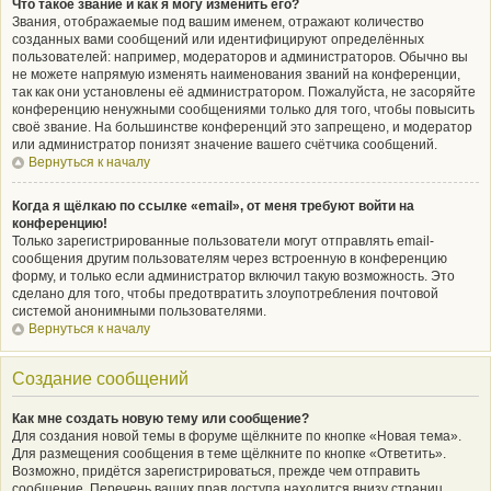
Что такое звание и как я могу изменить его?
Звания, отображаемые под вашим именем, отражают количество
созданных вами сообщений или идентифицируют определённых
пользователей: например, модераторов и администраторов. Обычно вы
не можете напрямую изменять наименования званий на конференции,
так как они установлены её администратором. Пожалуйста, не засоряйте
конференцию ненужными сообщениями только для того, чтобы повысить
своё звание. На большинстве конференций это запрещено, и модератор
или администратор понизят значение вашего счётчика сообщений.
Вернуться к началу
Когда я щёлкаю по ссылке «email», от меня требуют войти на
конференцию!
Только зарегистрированные пользователи могут отправлять email-
сообщения другим пользователям через встроенную в конференцию
форму, и только если администратор включил такую возможность. Это
сделано для того, чтобы предотвратить злоупотребления почтовой
системой анонимными пользователями.
Вернуться к началу
Создание сообщений
Как мне создать новую тему или сообщение?
Для создания новой темы в форуме щёлкните по кнопке «Новая тема».
Для размещения сообщения в теме щёлкните по кнопке «Ответить».
Возможно, придётся зарегистрироваться, прежде чем отправить
сообщение. Перечень ваших прав доступа находится внизу страниц