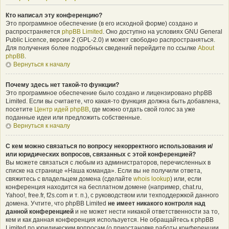
Кто написал эту конференцию?
Это программное обеспечение (в его исходной форме) создано и
распространяется
phpBB Limited
. Оно доступно на условиях GNU General
Public Licence, версии 2 (GPL-2.0) и может свободно распространяться.
Для получения более подробных сведений перейдите по ссылке
About
phpBB
.
Вернуться к началу
Почему здесь нет такой-то функции?
Это программное обеспечение было создано и лицензировано phpBB
Limited. Если вы считаете, что какая-то функция должна быть добавлена,
посетите
Центр идей phpBB
, где можно отдать свой голос за уже
поданные идеи или предложить собственные.
Вернуться к началу
С кем можно связаться по вопросу некорректного использования и/
или юридических вопросов, связанных с этой конференцией?
Вы можете связаться с любым из администраторов, перечисленных в
списке на странице «Наша команда». Если вы не получили ответа,
свяжитесь с владельцем домена (сделайте
whois lookup
) или, если
конференция находится на бесплатном домене (например, chat.ru,
Yahoo!, free.fr, f2s.com и т. п.), с руководством или техподдержкой данного
домена. Учтите, что phpBB Limited
не имеет никакого контроля над
данной конференцией
и не может нести никакой ответственности за то,
кем и как данная конференция используется. Не обращайтесь к phpBB
Limited по юридическим вопросам (о приостановке работы конференции,