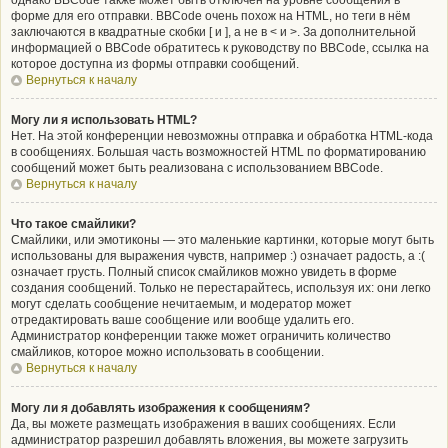
однако BBCode также может быть отключён на уровне сообщения в
форме для его отправки. BBCode очень похож на HTML, но теги в нём
заключаются в квадратные скобки [ и ], а не в < и >. За дополнительной
информацией о BBCode обратитесь к руководству по BBCode, ссылка на
которое доступна из формы отправки сообщений.
Вернуться к началу
Могу ли я использовать HTML?
Нет. На этой конференции невозможны отправка и обработка HTML-кода
в сообщениях. Большая часть возможностей HTML по форматированию
сообщений может быть реализована с использованием BBCode.
Вернуться к началу
Что такое смайлики?
Смайлики, или эмотиконы — это маленькие картинки, которые могут быть
использованы для выражения чувств, например :) означает радость, а :(
означает грусть. Полный список смайликов можно увидеть в форме
создания сообщений. Только не перестарайтесь, используя их: они легко
могут сделать сообщение нечитаемым, и модератор может
отредактировать ваше сообщение или вообще удалить его.
Администратор конференции также может ограничить количество
смайликов, которое можно использовать в сообщении.
Вернуться к началу
Могу ли я добавлять изображения к сообщениям?
Да, вы можете размещать изображения в ваших сообщениях. Если
администратор разрешил добавлять вложения, вы можете загрузить