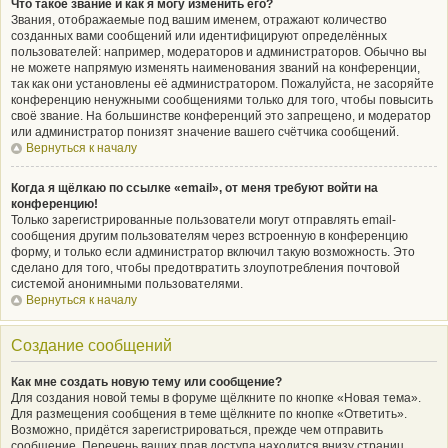
Что такое звание и как я могу изменить его?
Звания, отображаемые под вашим именем, отражают количество
созданных вами сообщений или идентифицируют определённых
пользователей: например, модераторов и администраторов. Обычно вы
не можете напрямую изменять наименования званий на конференции,
так как они установлены её администратором. Пожалуйста, не засоряйте
конференцию ненужными сообщениями только для того, чтобы повысить
своё звание. На большинстве конференций это запрещено, и модератор
или администратор понизят значение вашего счётчика сообщений.
Вернуться к началу
Когда я щёлкаю по ссылке «email», от меня требуют войти на
конференцию!
Только зарегистрированные пользователи могут отправлять email-
сообщения другим пользователям через встроенную в конференцию
форму, и только если администратор включил такую возможность. Это
сделано для того, чтобы предотвратить злоупотребления почтовой
системой анонимными пользователями.
Вернуться к началу
Создание сообщений
Как мне создать новую тему или сообщение?
Для создания новой темы в форуме щёлкните по кнопке «Новая тема».
Для размещения сообщения в теме щёлкните по кнопке «Ответить».
Возможно, придётся зарегистрироваться, прежде чем отправить
сообщение. Перечень ваших прав доступа находится внизу страниц