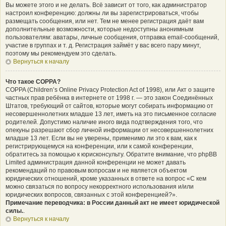
Вы можете этого и не делать. Всё зависит от того, как администратор
настроил конференцию: должны ли вы зарегистрироваться, чтобы
размещать сообщения, или нет. Тем не менее регистрация даёт вам
дополнительные возможности, которые недоступны анонимным
пользователям: аватары, личные сообщения, отправка email-сообщений,
участие в группах и т. д. Регистрация займёт у вас всего пару минут,
поэтому мы рекомендуем это сделать.
Вернуться к началу
Что такое COPPA?
COPPA (Children’s Online Privacy Protection Act of 1998), или Акт о защите
частных прав ребёнка в интернете от 1998 г. — это закон Соединённых
Штатов, требующий от сайтов, которые могут собирать информацию от
несовершеннолетних младше 13 лет, иметь на это письменное согласие
родителей. Допустимо наличие иного вида подтверждения того, что
опекуны разрешают сбор личной информации от несовершеннолетних
младше 13 лет. Если вы не уверены, применимо ли это к вам, как к
регистрирующемуся на конференции, или к самой конференции,
обратитесь за помощью к юрисконсульту. Обратите внимание, что phpBB
Limited администрация данной конференции не может давать
рекомендаций по правовым вопросам и не является объектом
юридических отношений, кроме указанных в ответе на вопрос «С кем
можно связаться по вопросу некорректного использования и/или
юридических вопросов, связанных с этой конференцией?».
Примечание переводчика: в России данный акт не имеет юридической
силы.
.
Вернуться к началу