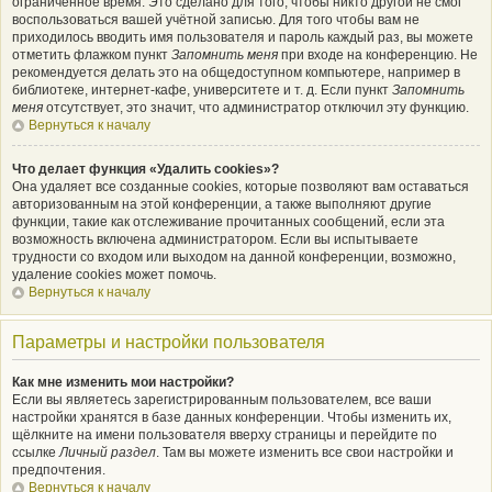
ограниченное время. Это сделано для того, чтобы никто другой не смог
воспользоваться вашей учётной записью. Для того чтобы вам не
приходилось вводить имя пользователя и пароль каждый раз, вы можете
отметить флажком пункт
Запомнить меня
при входе на конференцию. Не
рекомендуется делать это на общедоступном компьютере, например в
библиотеке, интернет-кафе, университете и т. д. Если пункт
Запомнить
меня
отсутствует, это значит, что администратор отключил эту функцию.
Вернуться к началу
Что делает функция «Удалить cookies»?
Она удаляет все созданные cookies, которые позволяют вам оставаться
авторизованным на этой конференции, а также выполняют другие
функции, такие как отслеживание прочитанных сообщений, если эта
возможность включена администратором. Если вы испытываете
трудности со входом или выходом на данной конференции, возможно,
удаление cookies может помочь.
Вернуться к началу
Параметры и настройки пользователя
Как мне изменить мои настройки?
Если вы являетесь зарегистрированным пользователем, все ваши
настройки хранятся в базе данных конференции. Чтобы изменить их,
щёлкните на имени пользователя вверху страницы и перейдите по
ссылке
Личный раздел
. Там вы можете изменить все свои настройки и
предпочтения.
Вернуться к началу