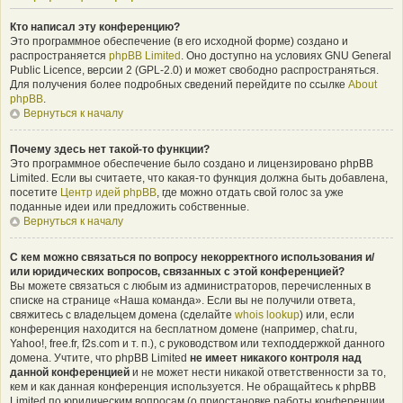
Кто написал эту конференцию?
Это программное обеспечение (в его исходной форме) создано и
распространяется
phpBB Limited
. Оно доступно на условиях GNU General
Public Licence, версии 2 (GPL-2.0) и может свободно распространяться.
Для получения более подробных сведений перейдите по ссылке
About
phpBB
.
Вернуться к началу
Почему здесь нет такой-то функции?
Это программное обеспечение было создано и лицензировано phpBB
Limited. Если вы считаете, что какая-то функция должна быть добавлена,
посетите
Центр идей phpBB
, где можно отдать свой голос за уже
поданные идеи или предложить собственные.
Вернуться к началу
С кем можно связаться по вопросу некорректного использования и/
или юридических вопросов, связанных с этой конференцией?
Вы можете связаться с любым из администраторов, перечисленных в
списке на странице «Наша команда». Если вы не получили ответа,
свяжитесь с владельцем домена (сделайте
whois lookup
) или, если
конференция находится на бесплатном домене (например, chat.ru,
Yahoo!, free.fr, f2s.com и т. п.), с руководством или техподдержкой данного
домена. Учтите, что phpBB Limited
не имеет никакого контроля над
данной конференцией
и не может нести никакой ответственности за то,
кем и как данная конференция используется. Не обращайтесь к phpBB
Limited по юридическим вопросам (о приостановке работы конференции,