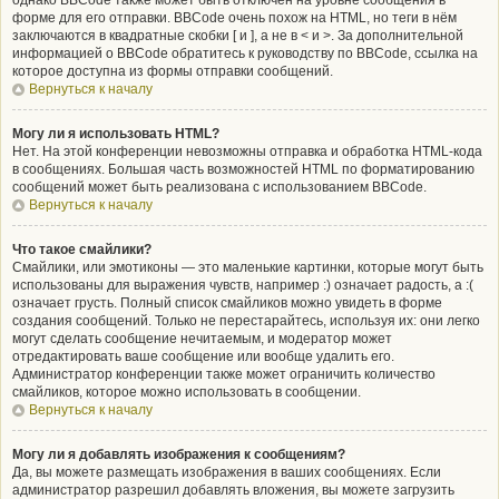
однако BBCode также может быть отключён на уровне сообщения в
форме для его отправки. BBCode очень похож на HTML, но теги в нём
заключаются в квадратные скобки [ и ], а не в < и >. За дополнительной
информацией о BBCode обратитесь к руководству по BBCode, ссылка на
которое доступна из формы отправки сообщений.
Вернуться к началу
Могу ли я использовать HTML?
Нет. На этой конференции невозможны отправка и обработка HTML-кода
в сообщениях. Большая часть возможностей HTML по форматированию
сообщений может быть реализована с использованием BBCode.
Вернуться к началу
Что такое смайлики?
Смайлики, или эмотиконы — это маленькие картинки, которые могут быть
использованы для выражения чувств, например :) означает радость, а :(
означает грусть. Полный список смайликов можно увидеть в форме
создания сообщений. Только не перестарайтесь, используя их: они легко
могут сделать сообщение нечитаемым, и модератор может
отредактировать ваше сообщение или вообще удалить его.
Администратор конференции также может ограничить количество
смайликов, которое можно использовать в сообщении.
Вернуться к началу
Могу ли я добавлять изображения к сообщениям?
Да, вы можете размещать изображения в ваших сообщениях. Если
администратор разрешил добавлять вложения, вы можете загрузить