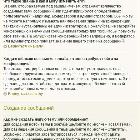
Что такое звание и как я могу изменить его?
Звания, отображаемые под вашим именем, отражают количество
созданных вами сообщений или идентифицируют определённых
пользователей: например, модераторов и администраторов. Обычно вы
не можете напрямую изменять наименования званий на конференции,
так как они установлены её администратором. Пожалуйста, не засоряйте
конференцию ненужными сообщениями только для того, чтобы повысить
своё звание. На большинстве конференций это запрещено, и модератор
или администратор понизят значение вашего счётчика сообщений.
Вернуться к началу
Когда я щёлкаю по ссылке «email», от меня требуют войти на
конференцию!
Только зарегистрированные пользователи могут отправлять email-
сообщения другим пользователям через встроенную в конференцию
форму, и только если администратор включил такую возможность. Это
сделано для того, чтобы предотвратить злоупотребления почтовой
системой анонимными пользователями.
Вернуться к началу
Создание сообщений
Как мне создать новую тему или сообщение?
Для создания новой темы в форуме щёлкните по кнопке «Новая тема».
Для размещения сообщения в теме щёлкните по кнопке «Ответить».
Возможно, придётся зарегистрироваться, прежде чем отправить
сообщение. Перечень ваших прав доступа находится внизу страниц