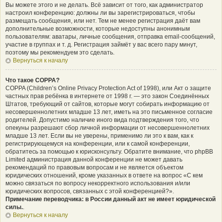
Вы можете этого и не делать. Всё зависит от того, как администратор
настроил конференцию: должны ли вы зарегистрироваться, чтобы
размещать сообщения, или нет. Тем не менее регистрация даёт вам
дополнительные возможности, которые недоступны анонимным
пользователям: аватары, личные сообщения, отправка email-сообщений,
участие в группах и т. д. Регистрация займёт у вас всего пару минут,
поэтому мы рекомендуем это сделать.
Вернуться к началу
Что такое COPPA?
COPPA (Children’s Online Privacy Protection Act of 1998), или Акт о защите
частных прав ребёнка в интернете от 1998 г. — это закон Соединённых
Штатов, требующий от сайтов, которые могут собирать информацию от
несовершеннолетних младше 13 лет, иметь на это письменное согласие
родителей. Допустимо наличие иного вида подтверждения того, что
опекуны разрешают сбор личной информации от несовершеннолетних
младше 13 лет. Если вы не уверены, применимо ли это к вам, как к
регистрирующемуся на конференции, или к самой конференции,
обратитесь за помощью к юрисконсульту. Обратите внимание, что phpBB
Limited администрация данной конференции не может давать
рекомендаций по правовым вопросам и не является объектом
юридических отношений, кроме указанных в ответе на вопрос «С кем
можно связаться по вопросу некорректного использования и/или
юридических вопросов, связанных с этой конференцией?».
Примечание переводчика: в России данный акт не имеет юридической
силы.
.
Вернуться к началу