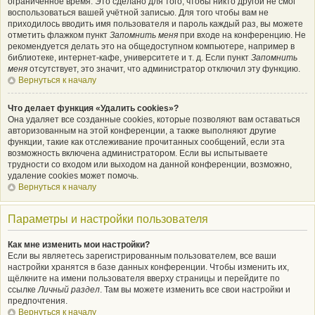
ограниченное время. Это сделано для того, чтобы никто другой не смог
воспользоваться вашей учётной записью. Для того чтобы вам не
приходилось вводить имя пользователя и пароль каждый раз, вы можете
отметить флажком пункт
Запомнить меня
при входе на конференцию. Не
рекомендуется делать это на общедоступном компьютере, например в
библиотеке, интернет-кафе, университете и т. д. Если пункт
Запомнить
меня
отсутствует, это значит, что администратор отключил эту функцию.
Вернуться к началу
Что делает функция «Удалить cookies»?
Она удаляет все созданные cookies, которые позволяют вам оставаться
авторизованным на этой конференции, а также выполняют другие
функции, такие как отслеживание прочитанных сообщений, если эта
возможность включена администратором. Если вы испытываете
трудности со входом или выходом на данной конференции, возможно,
удаление cookies может помочь.
Вернуться к началу
Параметры и настройки пользователя
Как мне изменить мои настройки?
Если вы являетесь зарегистрированным пользователем, все ваши
настройки хранятся в базе данных конференции. Чтобы изменить их,
щёлкните на имени пользователя вверху страницы и перейдите по
ссылке
Личный раздел
. Там вы можете изменить все свои настройки и
предпочтения.
Вернуться к началу