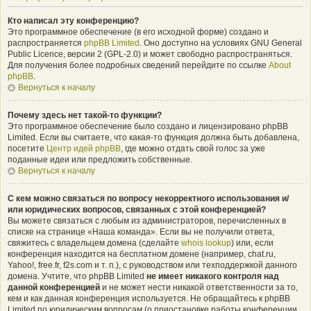
Кто написал эту конференцию?
Это программное обеспечение (в его исходной форме) создано и
распространяется
phpBB Limited
. Оно доступно на условиях GNU General
Public Licence, версии 2 (GPL-2.0) и может свободно распространяться.
Для получения более подробных сведений перейдите по ссылке
About
phpBB
.
Вернуться к началу
Почему здесь нет такой-то функции?
Это программное обеспечение было создано и лицензировано phpBB
Limited. Если вы считаете, что какая-то функция должна быть добавлена,
посетите
Центр идей phpBB
, где можно отдать свой голос за уже
поданные идеи или предложить собственные.
Вернуться к началу
С кем можно связаться по вопросу некорректного использования и/
или юридических вопросов, связанных с этой конференцией?
Вы можете связаться с любым из администраторов, перечисленных в
списке на странице «Наша команда». Если вы не получили ответа,
свяжитесь с владельцем домена (сделайте
whois lookup
) или, если
конференция находится на бесплатном домене (например, chat.ru,
Yahoo!, free.fr, f2s.com и т. п.), с руководством или техподдержкой данного
домена. Учтите, что phpBB Limited
не имеет никакого контроля над
данной конференцией
и не может нести никакой ответственности за то,
кем и как данная конференция используется. Не обращайтесь к phpBB
Limited по юридическим вопросам (о приостановке работы конференции,