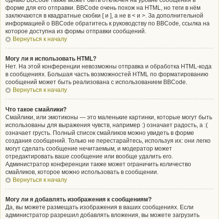
однако BBCode также может быть отключён на уровне сообщения в
форме для его отправки. BBCode очень похож на HTML, но теги в нём
заключаются в квадратные скобки [ и ], а не в < и >. За дополнительной
информацией о BBCode обратитесь к руководству по BBCode, ссылка на
которое доступна из формы отправки сообщений.
Вернуться к началу
Могу ли я использовать HTML?
Нет. На этой конференции невозможны отправка и обработка HTML-кода
в сообщениях. Большая часть возможностей HTML по форматированию
сообщений может быть реализована с использованием BBCode.
Вернуться к началу
Что такое смайлики?
Смайлики, или эмотиконы — это маленькие картинки, которые могут быть
использованы для выражения чувств, например :) означает радость, а :(
означает грусть. Полный список смайликов можно увидеть в форме
создания сообщений. Только не перестарайтесь, используя их: они легко
могут сделать сообщение нечитаемым, и модератор может
отредактировать ваше сообщение или вообще удалить его.
Администратор конференции также может ограничить количество
смайликов, которое можно использовать в сообщении.
Вернуться к началу
Могу ли я добавлять изображения к сообщениям?
Да, вы можете размещать изображения в ваших сообщениях. Если
администратор разрешил добавлять вложения, вы можете загрузить