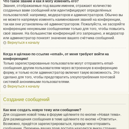
Что такое звание и как я могу изменить его?
Звания, отображаемые под вашим именем, отражают количество
созданных вами сообщений или идентифицируют определённых
пользователей: например, модераторов и администраторов. Обычно вы
не можете напрямую изменять наименования званий на конференции,
так как они установлены её администратором. Пожалуйста, не засоряйте
конференцию ненужными сообщениями только для того, чтобы повысить
своё звание. На большинстве конференций это запрещено, и модератор
или администратор понизят значение вашего счётчика сообщений.
Вернуться к началу
Когда я щёлкаю по ссылке «email», от меня требуют войти на
конференцию!
Только зарегистрированные пользователи могут отправлять email-
сообщения другим пользователям через встроенную в конференцию
форму, и только если администратор включил такую возможность. Это
сделано для того, чтобы предотвратить злоупотребления почтовой
системой анонимными пользователями.
Вернуться к началу
Создание сообщений
Как мне создать новую тему или сообщение?
Для создания новой темы в форуме щёлкните по кнопке «Новая тема».
Для размещения сообщения в теме щёлкните по кнопке «Ответить».
Возможно, придётся зарегистрироваться, прежде чем отправить
сообщение. Перечень ваших прав доступа находится внизу страниц