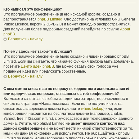
Кто написал эту конференцию?
Это программное обеспечение (в его исходной форме) создано и
распространяется
phpBB Limited
. Оно доступно на условиях GNU General
Public Licence, версии 2 (GPL-2.0) и может свободно распространяться.
Для получения более подробных сведений перейдите по ссылке
About
phpBB
.
Вернуться к началу
Почему здесь нет такой-то функции?
Это программное обеспечение было создано и лицензировано phpBB
Limited. Если вы считаете, что какая-то функция должна быть добавлена,
посетите
Центр идей phpBB
, где можно отдать свой голос за уже
поданные идеи или предложить собственные.
Вернуться к началу
С кем можно связаться по вопросу некорректного использования и/
или юридических вопросов, связанных с этой конференцией?
Вы можете связаться с любым из администраторов, перечисленных в
списке на странице «Наша команда». Если вы не получили ответа,
свяжитесь с владельцем домена (сделайте
whois lookup
) или, если
конференция находится на бесплатном домене (например, chat.ru,
Yahoo!, free.fr, f2s.com и т. п.), с руководством или техподдержкой данного
домена. Учтите, что phpBB Limited
не имеет никакого контроля над
данной конференцией
и не может нести никакой ответственности за то,
кем и как данная конференция используется. Не обращайтесь к phpBB
Limited по юридическим вопросам (о приостановке работы конференции,