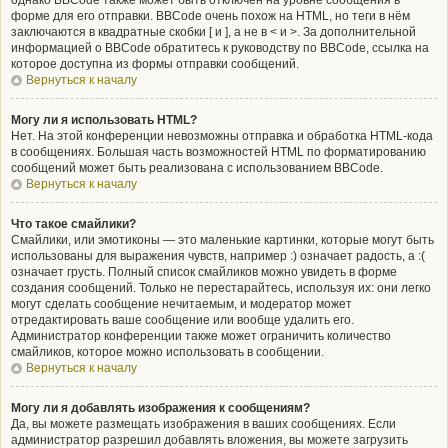
однако BBCode также может быть отключён на уровне сообщения в
форме для его отправки. BBCode очень похож на HTML, но теги в нём
заключаются в квадратные скобки [ и ], а не в < и >. За дополнительной
информацией о BBCode обратитесь к руководству по BBCode, ссылка на
которое доступна из формы отправки сообщений.
Вернуться к началу
Могу ли я использовать HTML?
Нет. На этой конференции невозможны отправка и обработка HTML-кода
в сообщениях. Большая часть возможностей HTML по форматированию
сообщений может быть реализована с использованием BBCode.
Вернуться к началу
Что такое смайлики?
Смайлики, или эмотиконы — это маленькие картинки, которые могут быть
использованы для выражения чувств, например :) означает радость, а :(
означает грусть. Полный список смайликов можно увидеть в форме
создания сообщений. Только не перестарайтесь, используя их: они легко
могут сделать сообщение нечитаемым, и модератор может
отредактировать ваше сообщение или вообще удалить его.
Администратор конференции также может ограничить количество
смайликов, которое можно использовать в сообщении.
Вернуться к началу
Могу ли я добавлять изображения к сообщениям?
Да, вы можете размещать изображения в ваших сообщениях. Если
администратор разрешил добавлять вложения, вы можете загрузить