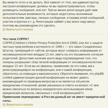
Вы можете этого и не делать. Всё зависит от того, как администратор
настроил конференцию: должны ли вы зарегистрироваться, чтобы
размещать сообщения, или нет. Тем не менее регистрация даёт вам
дополнительные возможности, которые недоступны анонимным
пользователям: аватары, личные сообщения, отправка email-сообщений,
участие в группах и т. д. Регистрация займёт у вас всего пару минут,
поэтому мы рекомендуем это сделать.
Вернуться к началу
Что такое COPPA?
COPPA (Children’s Online Privacy Protection Act of 1998), или Акт о защите
частных прав ребёнка в интернете от 1998 г. — это закон Соединённых
Штатов, требующий от сайтов, которые могут собирать информацию от
несовершеннолетних младше 13 лет, иметь на это письменное согласие
родителей. Допустимо наличие иного вида подтверждения того, что
опекуны разрешают сбор личной информации от несовершеннолетних
младше 13 лет. Если вы не уверены, применимо ли это к вам, как к
регистрирующемуся на конференции, или к самой конференции,
обратитесь за помощью к юрисконсульту. Обратите внимание, что phpBB
Limited администрация данной конференции не может давать
рекомендаций по правовым вопросам и не является объектом
юридических отношений, кроме указанных в ответе на вопрос «С кем
можно связаться по вопросу некорректного использования и/или
юридических вопросов, связанных с этой конференцией?».
Примечание переводчика: в России данный акт не имеет юридической
силы.
.
Вернуться к началу