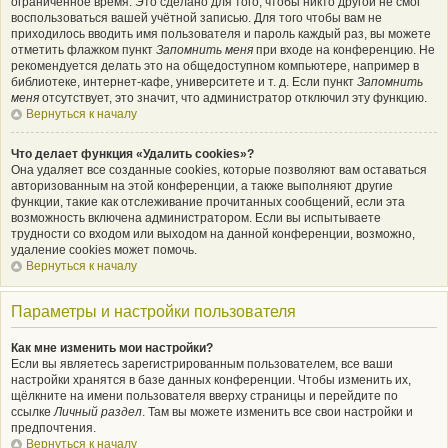
ограниченное время. Это сделано для того, чтобы никто другой не смог
воспользоваться вашей учётной записью. Для того чтобы вам не
приходилось вводить имя пользователя и пароль каждый раз, вы можете
отметить флажком пункт
Запомнить меня
при входе на конференцию. Не
рекомендуется делать это на общедоступном компьютере, например в
библиотеке, интернет-кафе, университете и т. д. Если пункт
Запомнить
меня
отсутствует, это значит, что администратор отключил эту функцию.
Вернуться к началу
Что делает функция «Удалить cookies»?
Она удаляет все созданные cookies, которые позволяют вам оставаться
авторизованным на этой конференции, а также выполняют другие
функции, такие как отслеживание прочитанных сообщений, если эта
возможность включена администратором. Если вы испытываете
трудности со входом или выходом на данной конференции, возможно,
удаление cookies может помочь.
Вернуться к началу
Параметры и настройки пользователя
Как мне изменить мои настройки?
Если вы являетесь зарегистрированным пользователем, все ваши
настройки хранятся в базе данных конференции. Чтобы изменить их,
щёлкните на имени пользователя вверху страницы и перейдите по
ссылке
Личный раздел
. Там вы можете изменить все свои настройки и
предпочтения.
Вернуться к началу