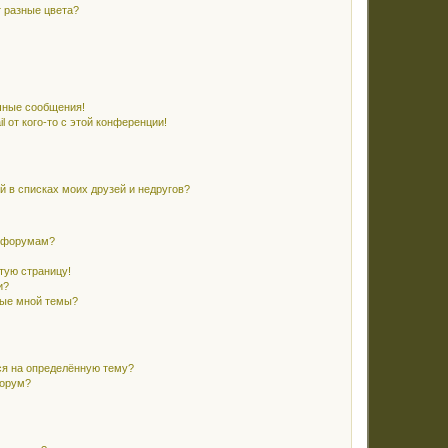
 разные цвета?
чные сообщения!
 от кого-то с этой конференции!
й в списках моих друзей и недругов?
и форумам?
стую страницу!
и?
ные мной темы?
ся на определённую тему?
форум?