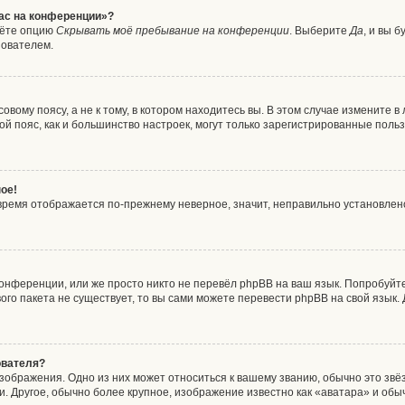
час на конференции»?
дёте опцию
Скрывать моё пребывание на конференции
. Выберите
Да
, и вы 
зователем.
вому поясу, а не к тому, в котором находитесь вы. В этом случае измените в 
совой пояс, как и большинство настроек, могут только зарегистрированные пол
ое!
о время отображается по-прежнему неверное, значит, неправильно установле
онференции, или же просто никто не перевёл phpBB на ваш язык. Попробуйт
ового пакета не существует, то вы сами можете перевести phpBB на свой язы
ователя?
зображения. Одно из них может относиться к вашему званию, обычно это звёзд
. Другое, обычно более крупное, изображение известно как «аватара» и обы