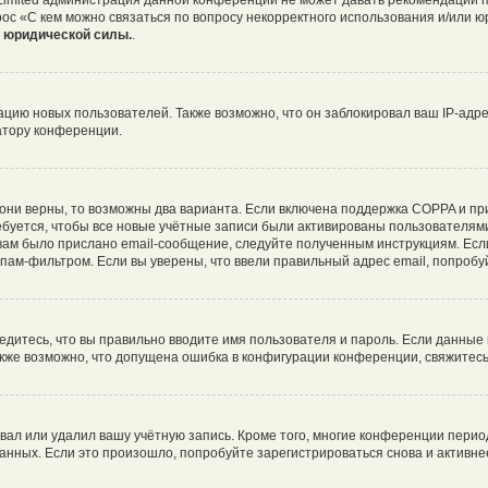
 Limited администрация данной конференции не может давать рекомендаций 
рос «С кем можно связаться по вопросу некорректного использования и/или ю
т юридической силы.
.
ию новых пользователей. Также возможно, что он заблокировал ваш IP-адре
атору конференции.
они верны, то возможны два варианта. Если включена поддержка COPPA и при 
буется, чтобы все новые учётные записи были активированы пользователями
ам было прислано email-сообщение, следуйте полученным инструкциям. Если
пам-фильтром. Если вы уверены, что ввели правильный адрес email, попробу
едитесь, что вы правильно вводите имя пользователя и пароль. Если данные
Также возможно, что допущена ошибка в конфигурации конференции, свяжитес
вал или удалил вашу учётную запись. Кроме того, многие конференции пери
ных. Если это произошло, попробуйте зарегистрироваться снова и активнее 