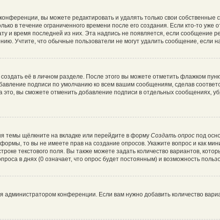
конференции, вы можете редактировать и удалять только свои собственные 
лько в течение ограниченного времени после его создания. Если кто-то уже 
дату и время последней из них. Эта надпись не появляется, если сообщение 
ию. Учтите, что обычные пользователи не могут удалить сообщение, если на 
создать её в личном разделе. После этого вы можете отметить флажком пун
обавление подписи по умолчанию ко всем вашим сообщениям, сделав соотве
а это, вы сможете отменить добавление подписи в отдельных сообщениях, у
я темы щёлкните на вкладке или перейдите в форму
Создать опрос
под осно
и формы, то вы не имеете прав на создание опросов. Укажите вопрос и как ми
троке текстового поля. Вы также можете задать количество вариантов, котор
роса в днях (0 означает, что опрос будет постоянным) и возможность пользо
ся администратором конференции. Если вам нужно добавить количество вари