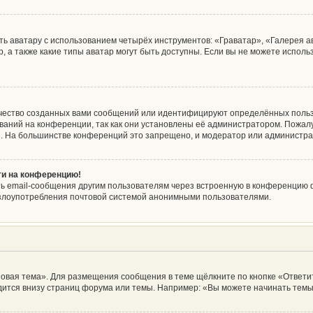
ь аватару с использованием четырёх инструментов: «Граватар», «Галерея а
, а также какие типы аватар могут быть доступны. Если вы не можете испол
чество созданных вами сообщений или идентифицируют определённых польз
аний на конференции, так как они установлены её администратором. Пожа
е. На большинстве конференций это запрещено, и модератор или администра
йти на конференцию!
ь email-сообщения другим пользователям через встроенную в конференцию ф
ь злоупотребления почтовой системой анонимными пользователями.
овая тема». Для размещения сообщения в теме щёлкните по кнопке «Ответит
ится внизу страниц форума или темы. Например: «Вы можете начинать темы»