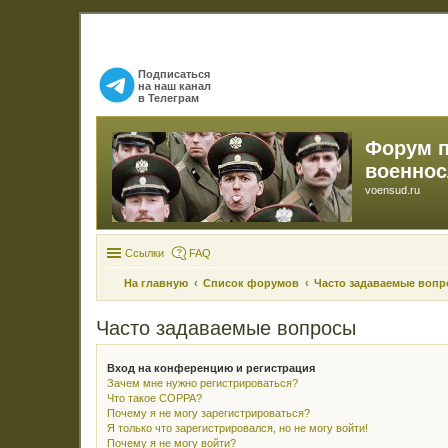
Подписаться
на наш канал
в Телеграм
Форум 
военно
voensud.ru
Ссылки
FAQ
На главную
Список форумов
Часто задаваемые воп
Часто задаваемые вопросы
Вход на конференцию и регистрация
Зачем мне нужно регистрироваться?
Что такое COPPA?
Почему я не могу зарегистрироваться?
Я только что зарегистрировался, но не могу войти!
Почему я не могу войти?