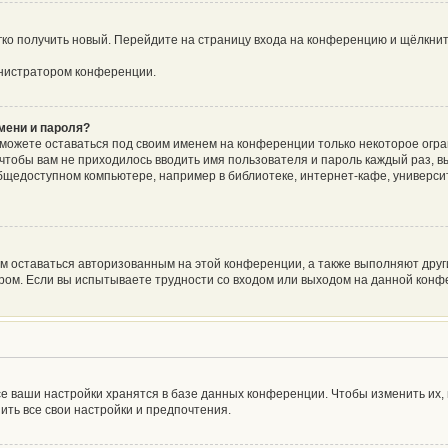
егко получить новый. Перейдите на страницу входа на конференцию и щёлкни
инистратором конференции.
мени и пароля?
сможете оставаться под своим именем на конференции только некоторое огра
о чтобы вам не приходилось вводить имя пользователя и пароль каждый раз, 
щедоступном компьютере, например в библиотеке, интернет-кафе, университе
ам оставаться авторизованным на этой конференции, а также выполняют друг
ом. Если вы испытываете трудности со входом или выходом на данной конфе
е ваши настройки хранятся в базе данных конференции. Чтобы изменить их,
ить все свои настройки и предпочтения.