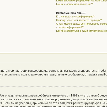
Какие вложения разрешены на этой кон
Как мне найти мои вложения?
Информация о phpBB
Кто написал эту конференцию?
Почему здесь нет такой-то функции?
С кем можно связаться по вопросу неко
с этой конференцией?
Как мне связаться с администратором 
дминистратор настроил конференцию: должны ли вы зарегистрироваться, чтобы
ы анонимным пользователям: аватары, личные сообщения, отправка email-сооб
.
 или Акт о защите частных прав ребёнка в интернете от 1998 г. — это закон Со
ет, иметь на это письменное согласие родителей. Допустимо наличие иного
 Если вы не уверены, применимо ли это к вам, как к регистрирующемуся на 