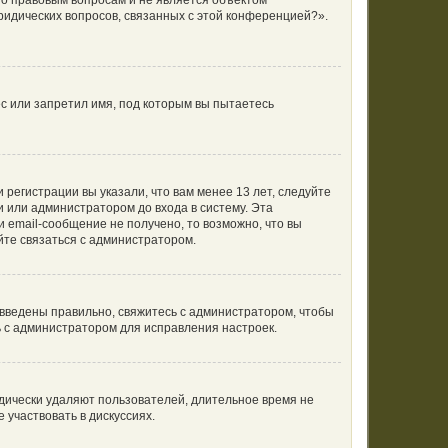
по правовым вопросам и не является объектом
ридических вопросов, связанных с этой конференцией?».
с или запретил имя, под которым вы пытаетесь
регистрации вы указали, что вам менее 13 лет, следуйте
 или администратором до входа в систему. Эта
 email-сообщение не получено, то возможно, что вы
йте связаться с администратором.
 введены правильно, свяжитесь с администратором, чтобы
ь с администратором для исправления настроек.
одически удаляют пользователей, длительное время не
участвовать в дискуссиях.