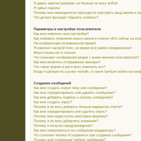
Я давно зарегистрирован, но больше не могу войти!
Я забыл пароль!
Почему мне периодически приходится повторять ввод имени и п
Что делает функция «Удалить cookies»?
Параметры и настройки пользователя
Как мне изменить мои настройки?
Как избежать появления моего имени в списке «Кто сейчас на ко
На конференции неправильное время!
Я изменил часовой пояс, но время всё равно неправильное!
Моего языка нет в списке!
Что означают изображения рядом с моим именем пользователя?
Как мне включить отображение аватары?
Что такое звание и как я могу изменить его?
Когда я щёлкаю по ссылке «email», от меня требуют войти на кон
Создание сообщений
Как мне создать новую тему или сообщение?
Как мне отредактировать или удалить сообщение?
Как мне добавить подпись к своему сообщению?
Как мне создать опрос?
Почему я не могу добавить больше вариантов ответа?
Как мне отредактировать или удалить опрос?
Почему мне недоступны некоторые форумы?
Почему я не могу добавлять вложения?
Почему я получил предупреждение?
Как мне пожаловаться на сообщения модератору?
Что означает кнопка «Сохранить» при создании сообщения?
Почему моё сообщение требует одобрения?