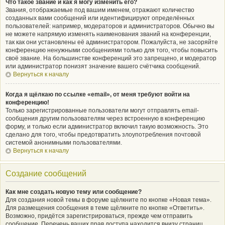
Что такое звание и как я могу изменить его?
Звания, отображаемые под вашим именем, отражают количество
созданных вами сообщений или идентифицируют определённых
пользователей: например, модераторов и администраторов. Обычно вы
не можете напрямую изменять наименования званий на конференции,
так как они установлены её администратором. Пожалуйста, не засоряйте
конференцию ненужными сообщениями только для того, чтобы повысить
своё звание. На большинстве конференций это запрещено, и модератор
или администратор понизят значение вашего счётчика сообщений.
Вернуться к началу
Когда я щёлкаю по ссылке «email», от меня требуют войти на
конференцию!
Только зарегистрированные пользователи могут отправлять email-
сообщения другим пользователям через встроенную в конференцию
форму, и только если администратор включил такую возможность. Это
сделано для того, чтобы предотвратить злоупотребления почтовой
системой анонимными пользователями.
Вернуться к началу
Создание сообщений
Как мне создать новую тему или сообщение?
Для создания новой темы в форуме щёлкните по кнопке «Новая тема».
Для размещения сообщения в теме щёлкните по кнопке «Ответить».
Возможно, придётся зарегистрироваться, прежде чем отправить
сообщение. Перечень ваших прав доступа находится внизу страниц