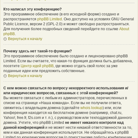
Кто написал эту конференцию?
Это программное обеспечение (в его исходной форме) создано и
распространяется
phpBB Limited
. Оно доступно на условиях GNU General
Public Licence, версии 2 (GPL-2.0) и может свободно распространяться.
Для получения более подробных сведений перейдите по ссылке
About
phpBB
.
Вернуться к началу
Почему здесь нет такой-то функции?
Это программное обеспечение было создано и лицензировано phpBB
Limited. Если вы считаете, что какая-то функция должна быть добавлена,
посетите
Центр идей phpBB
, где можно отдать свой голос за уже
поданные идеи или предложить собственные.
Вернуться к началу
С кем можно связаться по вопросу некорректного использования и/
или юридических вопросов, связанных с этой конференцией?
Вы можете связаться с любым из администраторов, перечисленных в
списке на странице «Наша команда». Если вы не получили ответа,
свяжитесь с владельцем домена (сделайте
whois lookup
) или, если
конференция находится на бесплатном домене (например, chat.ru,
Yahoo!, free.fr, f2s.com и т. п.), с руководством или техподдержкой данного
домена. Учтите, что phpBB Limited
не имеет никакого контроля над
данной конференцией
и не может нести никакой ответственности за то,
кем и как данная конференция используется. Не обращайтесь к phpBB
Limited по юридическим вопросам (о приостановке работы конференции,