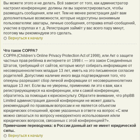
Вы можете этого и не делать. Всё зависит от того, как администратор
настроил конференцию: должны ли вы зарегистрироваться, чтобы
размещать сообщения, или нет. Тем не менее регистрация даёт вам
дополнительные возможности, которые недоступны анонимным
пользователям: аватары, личные сообщения, отправка email-сообщений,
участие в группах и т. д. Регистрация займёт у вас всего пару минут,
поэтому мы рекомендуем это сделать.
Вернуться к началу
Что такое COPPA?
COPPA (Children’s Online Privacy Protection Act of 1998), или Акт о защите
частных прав ребёнка в интернете от 1998 г. — это закон Соединённых
Штатов, требующий от сайтов, которые могут собирать информацию от
несовершеннолетних младше 13 лет, иметь на это письменное согласие
родителей. Допустимо наличие иного вида подтверждения того, что
опекуны разрешают сбор личной информации от несовершеннолетних
младше 13 лет. Если вы не уверены, применимо ли это к вам, как к
регистрирующемуся на конференции, или к самой конференции,
обратитесь за помощью к юрисконсульту. Обратите внимание, что phpBB
Limited администрация данной конференции не может давать
рекомендаций по правовым вопросам и не является объектом
юридических отношений, кроме указанных в ответе на вопрос «С кем
можно связаться по вопросу некорректного использования и/или
юридических вопросов, связанных с этой конференцией?».
Примечание переводчика: в России данный акт не имеет юридической
силы.
.
Вернуться к началу