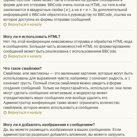
однако BBCode также может быть отключён на уровне сообщения в
форме для его отправки. BBCode очень похож на HTML, но теги в нём
заключаются в квадратные скобки [ и ], а не в < и >. За дополнительной
информацией о BBCode обратитесь к руководству по BBCode, ссылка на
которое доступна из формы отправки сообщений.
Вернуться к началу
Могу ли я использовать HTML?
Нет. На этой конференции невозможны отправка и обработка HTML-кода
в сообщениях. Большая часть возможностей HTML по форматированию
сообщений может быть реализована с использованием BBCode.
Вернуться к началу
Что такое смайлики?
Смайлики, или эмотиконы — это маленькие картинки, которые могут быть
использованы для выражения чувств, например :) означает радость, а :(
означает грусть. Полный список смайликов можно увидеть в форме
создания сообщений. Только не перестарайтесь, используя их: они легко
могут сделать сообщение нечитаемым, и модератор может
отредактировать ваше сообщение или вообще удалить его.
Администратор конференции также может ограничить количество
смайликов, которое можно использовать в сообщении.
Вернуться к началу
Могу ли я добавлять изображения к сообщениям?
Да, вы можете размещать изображения в ваших сообщениях. Если
администратор разрешил добавлять вложения, вы можете загрузить