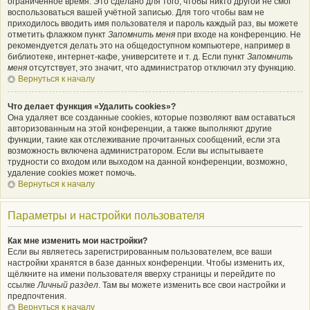
ограниченное время. Это сделано для того, чтобы никто другой не смог
воспользоваться вашей учётной записью. Для того чтобы вам не
приходилось вводить имя пользователя и пароль каждый раз, вы можете
отметить флажком пункт
Запомнить меня
при входе на конференцию. Не
рекомендуется делать это на общедоступном компьютере, например в
библиотеке, интернет-кафе, университете и т. д. Если пункт
Запомнить
меня
отсутствует, это значит, что администратор отключил эту функцию.
Вернуться к началу
Что делает функция «Удалить cookies»?
Она удаляет все созданные cookies, которые позволяют вам оставаться
авторизованным на этой конференции, а также выполняют другие
функции, такие как отслеживание прочитанных сообщений, если эта
возможность включена администратором. Если вы испытываете
трудности со входом или выходом на данной конференции, возможно,
удаление cookies может помочь.
Вернуться к началу
Параметры и настройки пользователя
Как мне изменить мои настройки?
Если вы являетесь зарегистрированным пользователем, все ваши
настройки хранятся в базе данных конференции. Чтобы изменить их,
щёлкните на имени пользователя вверху страницы и перейдите по
ссылке
Личный раздел
. Там вы можете изменить все свои настройки и
предпочтения.
Вернуться к началу