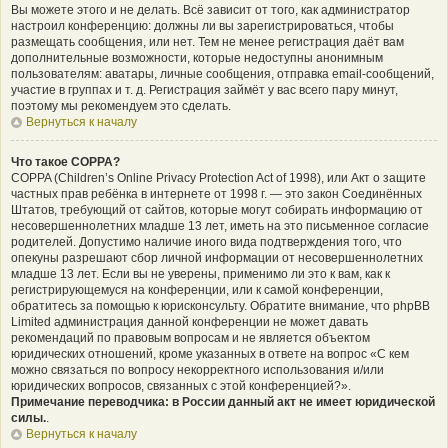
Вы можете этого и не делать. Всё зависит от того, как администратор
настроил конференцию: должны ли вы зарегистрироваться, чтобы
размещать сообщения, или нет. Тем не менее регистрация даёт вам
дополнительные возможности, которые недоступны анонимным
пользователям: аватары, личные сообщения, отправка email-сообщений,
участие в группах и т. д. Регистрация займёт у вас всего пару минут,
поэтому мы рекомендуем это сделать.
Вернуться к началу
Что такое COPPA?
COPPA (Children’s Online Privacy Protection Act of 1998), или Акт о защите
частных прав ребёнка в интернете от 1998 г. — это закон Соединённых
Штатов, требующий от сайтов, которые могут собирать информацию от
несовершеннолетних младше 13 лет, иметь на это письменное согласие
родителей. Допустимо наличие иного вида подтверждения того, что
опекуны разрешают сбор личной информации от несовершеннолетних
младше 13 лет. Если вы не уверены, применимо ли это к вам, как к
регистрирующемуся на конференции, или к самой конференции,
обратитесь за помощью к юрисконсульту. Обратите внимание, что phpBB
Limited администрация данной конференции не может давать
рекомендаций по правовым вопросам и не является объектом
юридических отношений, кроме указанных в ответе на вопрос «С кем
можно связаться по вопросу некорректного использования и/или
юридических вопросов, связанных с этой конференцией?».
Примечание переводчика: в России данный акт не имеет юридической
силы.
.
Вернуться к началу