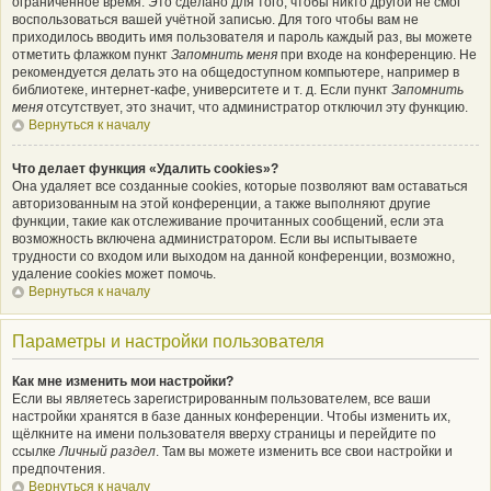
ограниченное время. Это сделано для того, чтобы никто другой не смог
воспользоваться вашей учётной записью. Для того чтобы вам не
приходилось вводить имя пользователя и пароль каждый раз, вы можете
отметить флажком пункт
Запомнить меня
при входе на конференцию. Не
рекомендуется делать это на общедоступном компьютере, например в
библиотеке, интернет-кафе, университете и т. д. Если пункт
Запомнить
меня
отсутствует, это значит, что администратор отключил эту функцию.
Вернуться к началу
Что делает функция «Удалить cookies»?
Она удаляет все созданные cookies, которые позволяют вам оставаться
авторизованным на этой конференции, а также выполняют другие
функции, такие как отслеживание прочитанных сообщений, если эта
возможность включена администратором. Если вы испытываете
трудности со входом или выходом на данной конференции, возможно,
удаление cookies может помочь.
Вернуться к началу
Параметры и настройки пользователя
Как мне изменить мои настройки?
Если вы являетесь зарегистрированным пользователем, все ваши
настройки хранятся в базе данных конференции. Чтобы изменить их,
щёлкните на имени пользователя вверху страницы и перейдите по
ссылке
Личный раздел
. Там вы можете изменить все свои настройки и
предпочтения.
Вернуться к началу