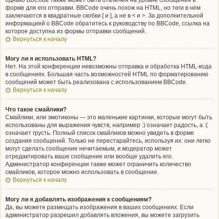
однако BBCode также может быть отключён на уровне сообщения в
форме для его отправки. BBCode очень похож на HTML, но теги в нём
заключаются в квадратные скобки [ и ], а не в < и >. За дополнительной
информацией о BBCode обратитесь к руководству по BBCode, ссылка на
которое доступна из формы отправки сообщений.
Вернуться к началу
Могу ли я использовать HTML?
Нет. На этой конференции невозможны отправка и обработка HTML-кода
в сообщениях. Большая часть возможностей HTML по форматированию
сообщений может быть реализована с использованием BBCode.
Вернуться к началу
Что такое смайлики?
Смайлики, или эмотиконы — это маленькие картинки, которые могут быть
использованы для выражения чувств, например :) означает радость, а :(
означает грусть. Полный список смайликов можно увидеть в форме
создания сообщений. Только не перестарайтесь, используя их: они легко
могут сделать сообщение нечитаемым, и модератор может
отредактировать ваше сообщение или вообще удалить его.
Администратор конференции также может ограничить количество
смайликов, которое можно использовать в сообщении.
Вернуться к началу
Могу ли я добавлять изображения к сообщениям?
Да, вы можете размещать изображения в ваших сообщениях. Если
администратор разрешил добавлять вложения, вы можете загрузить