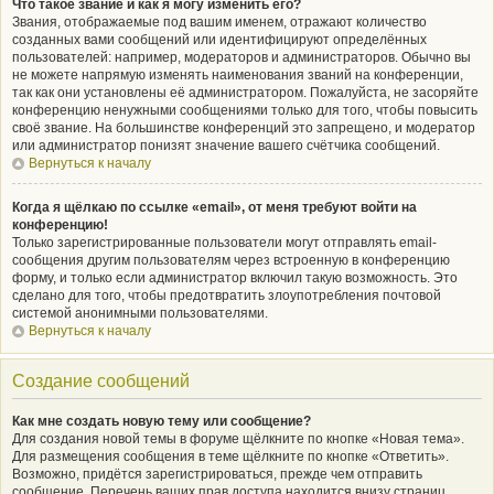
Что такое звание и как я могу изменить его?
Звания, отображаемые под вашим именем, отражают количество
созданных вами сообщений или идентифицируют определённых
пользователей: например, модераторов и администраторов. Обычно вы
не можете напрямую изменять наименования званий на конференции,
так как они установлены её администратором. Пожалуйста, не засоряйте
конференцию ненужными сообщениями только для того, чтобы повысить
своё звание. На большинстве конференций это запрещено, и модератор
или администратор понизят значение вашего счётчика сообщений.
Вернуться к началу
Когда я щёлкаю по ссылке «email», от меня требуют войти на
конференцию!
Только зарегистрированные пользователи могут отправлять email-
сообщения другим пользователям через встроенную в конференцию
форму, и только если администратор включил такую возможность. Это
сделано для того, чтобы предотвратить злоупотребления почтовой
системой анонимными пользователями.
Вернуться к началу
Создание сообщений
Как мне создать новую тему или сообщение?
Для создания новой темы в форуме щёлкните по кнопке «Новая тема».
Для размещения сообщения в теме щёлкните по кнопке «Ответить».
Возможно, придётся зарегистрироваться, прежде чем отправить
сообщение. Перечень ваших прав доступа находится внизу страниц