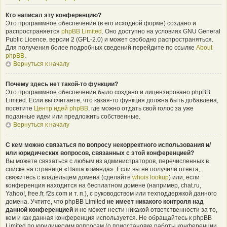
Кто написал эту конференцию?
Это программное обеспечение (в его исходной форме) создано и
распространяется
phpBB Limited
. Оно доступно на условиях GNU General
Public Licence, версии 2 (GPL-2.0) и может свободно распространяться.
Для получения более подробных сведений перейдите по ссылке
About
phpBB
.
Вернуться к началу
Почему здесь нет такой-то функции?
Это программное обеспечение было создано и лицензировано phpBB
Limited. Если вы считаете, что какая-то функция должна быть добавлена,
посетите
Центр идей phpBB
, где можно отдать свой голос за уже
поданные идеи или предложить собственные.
Вернуться к началу
С кем можно связаться по вопросу некорректного использования и/
или юридических вопросов, связанных с этой конференцией?
Вы можете связаться с любым из администраторов, перечисленных в
списке на странице «Наша команда». Если вы не получили ответа,
свяжитесь с владельцем домена (сделайте
whois lookup
) или, если
конференция находится на бесплатном домене (например, chat.ru,
Yahoo!, free.fr, f2s.com и т. п.), с руководством или техподдержкой данного
домена. Учтите, что phpBB Limited
не имеет никакого контроля над
данной конференцией
и не может нести никакой ответственности за то,
кем и как данная конференция используется. Не обращайтесь к phpBB
Limited по юридическим вопросам (о приостановке работы конференции,