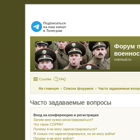
Подписаться
на наш канал
в Телеграм
Форум 
военно
voensud.ru
Ссылки
FAQ
На главную
Список форумов
Часто задаваемые воп
Часто задаваемые вопросы
Вход на конференцию и регистрация
Зачем мне нужно регистрироваться?
Что такое COPPA?
Почему я не могу зарегистрироваться?
Я только что зарегистрировался, но не могу войти!
Почему я не могу войти?