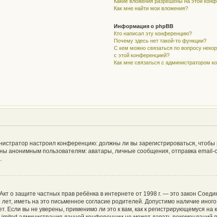
Какие вложения разрешены на этой кон
Как мне найти мои вложения?
Информация о phpBB
Кто написал эту конференцию?
Почему здесь нет такой-то функции?
С кем можно связаться по вопросу неко
с этой конференцией?
Как мне связаться с администратором 
дминистратор настроил конференцию: должны ли вы зарегистрироваться, чтобы
ы анонимным пользователям: аватары, личные сообщения, отправка email-сооб
.
 или Акт о защите частных прав ребёнка в интернете от 1998 г. — это закон Со
ет, иметь на это письменное согласие родителей. Допустимо наличие иного
 Если вы не уверены, применимо ли это к вам, как к регистрирующемуся на 