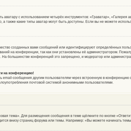
ь аватару с использованием четырёх инструментов: «Граватар», «Галерея а
, а также какие типы аватар могут быть доступны. Если вы не можете испол
чество созданных вами сообщений или идентифицируют определённых польз
аний на конференции, так как они установлены её администратором. Пожа
е. На большинстве конференций это запрещено, и модератор или администра
йти на конференцию!
ь email-сообщения другим пользователям через встроенную в конференцию ф
ь злоупотребления почтовой системой анонимными пользователями.
овая тема». Для размещения сообщения в теме щёлкните по кнопке «Ответит
ится внизу страниц форума или темы. Например: «Вы можете начинать темы»