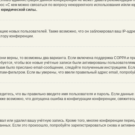
 Limited администрация данной конференции не может давать рекомендаций 
рос «С кем можно связаться по вопросу некорректного использования и/или ю
т юридической силы.
.
ию новых пользователей. Также возможно, что он заблокировал ваш IP-адре
атору конференции.
они верны, то возможны два варианта. Если включена поддержка COPPA и при 
буется, чтобы все новые учётные записи были активированы пользователями
ам было прислано email-сообщение, следуйте полученным инструкциям. Если
пам-фильтром. Если вы уверены, что ввели правильный адрес email, попробу
едитесь, что вы правильно вводите имя пользователя и пароль. Если данные
Также возможно, что допущена ошибка в конфигурации конференции, свяжитес
вал или удалил вашу учётную запись. Кроме того, многие конференции пери
ных. Если это произошло, попробуйте зарегистрироваться снова и активнее 