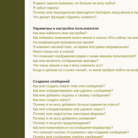
Я давно зарегистрирован, но больше не могу войти!
Я забыл пароль!
Почему мне периодически приходится повторять ввод имени и п
Что делает функция «Удалить cookies»?
Параметры и настройки пользователя
Как мне изменить мои настройки?
Как избежать появления моего имени в списке «Кто сейчас на ко
На конференции неправильное время!
Я изменил часовой пояс, но время всё равно неправильное!
Моего языка нет в списке!
Что означают изображения рядом с моим именем пользователя?
Как мне включить отображение аватары?
Что такое звание и как я могу изменить его?
Когда я щёлкаю по ссылке «email», от меня требуют войти на кон
Создание сообщений
Как мне создать новую тему или сообщение?
Как мне отредактировать или удалить сообщение?
Как мне добавить подпись к своему сообщению?
Как мне создать опрос?
Почему я не могу добавить больше вариантов ответа?
Как мне отредактировать или удалить опрос?
Почему мне недоступны некоторые форумы?
Почему я не могу добавлять вложения?
Почему я получил предупреждение?
Как мне пожаловаться на сообщения модератору?
Что означает кнопка «Сохранить» при создании сообщения?
Почему моё сообщение требует одобрения?