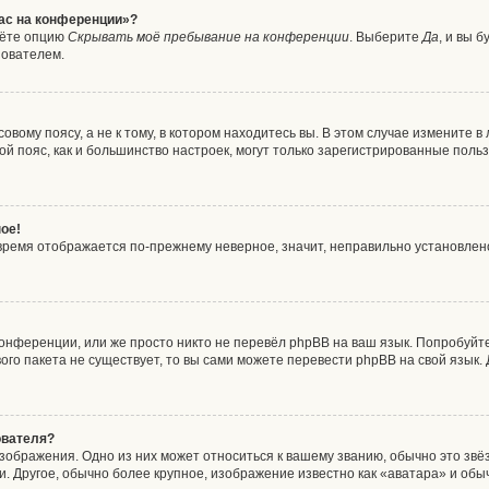
час на конференции»?
дёте опцию
Скрывать моё пребывание на конференции
. Выберите
Да
, и вы 
зователем.
вому поясу, а не к тому, в котором находитесь вы. В этом случае измените в 
совой пояс, как и большинство настроек, могут только зарегистрированные пол
ое!
о время отображается по-прежнему неверное, значит, неправильно установле
онференции, или же просто никто не перевёл phpBB на ваш язык. Попробуйт
ового пакета не существует, то вы сами можете перевести phpBB на свой язы
ователя?
зображения. Одно из них может относиться к вашему званию, обычно это звёзд
. Другое, обычно более крупное, изображение известно как «аватара» и обы