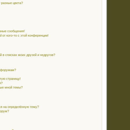
 разные цвета?
чные сообщения!
 от кого-то с этой конференции!
й в списках моих друзей и недругов?
и форумам?
стую страницу!
и?
ные мной темы?
ся на определённую тему?
форум?