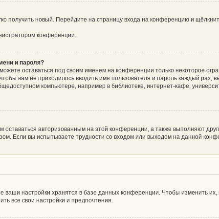
егко получить новый. Перейдите на страницу входа на конференцию и щёлкни
инистратором конференции.
мени и пароля?
сможете оставаться под своим именем на конференции только некоторое огра
о чтобы вам не приходилось вводить имя пользователя и пароль каждый раз, 
щедоступном компьютере, например в библиотеке, интернет-кафе, университе
ам оставаться авторизованным на этой конференции, а также выполняют друг
ом. Если вы испытываете трудности со входом или выходом на данной конфе
е ваши настройки хранятся в базе данных конференции. Чтобы изменить их,
ить все свои настройки и предпочтения.