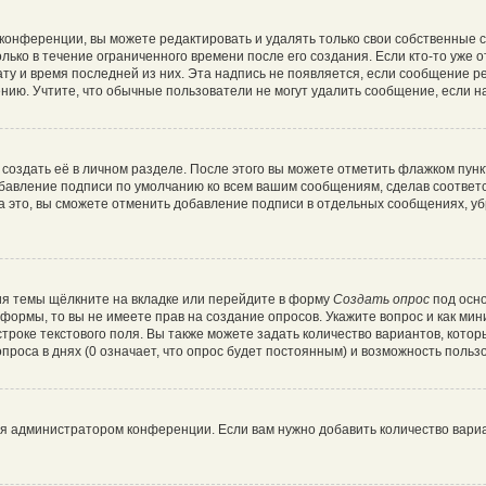
конференции, вы можете редактировать и удалять только свои собственные 
лько в течение ограниченного времени после его создания. Если кто-то уже 
дату и время последней из них. Эта надпись не появляется, если сообщение 
ию. Учтите, что обычные пользователи не могут удалить сообщение, если на 
создать её в личном разделе. После этого вы можете отметить флажком пун
обавление подписи по умолчанию ко всем вашим сообщениям, сделав соотве
а это, вы сможете отменить добавление подписи в отдельных сообщениях, у
я темы щёлкните на вкладке или перейдите в форму
Создать опрос
под осно
и формы, то вы не имеете прав на создание опросов. Укажите вопрос и как ми
троке текстового поля. Вы также можете задать количество вариантов, котор
роса в днях (0 означает, что опрос будет постоянным) и возможность пользо
ся администратором конференции. Если вам нужно добавить количество вари