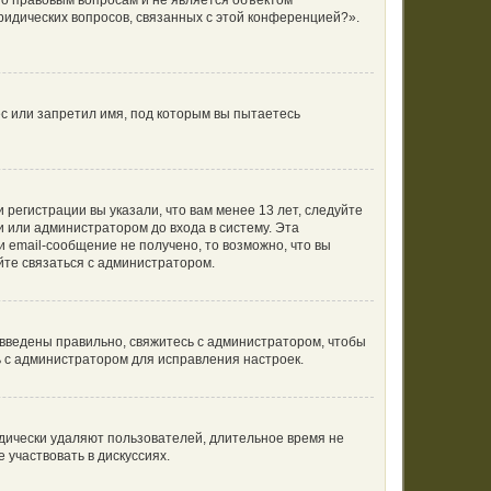
по правовым вопросам и не является объектом
ридических вопросов, связанных с этой конференцией?».
с или запретил имя, под которым вы пытаетесь
регистрации вы указали, что вам менее 13 лет, следуйте
 или администратором до входа в систему. Эта
 email-сообщение не получено, то возможно, что вы
йте связаться с администратором.
 введены правильно, свяжитесь с администратором, чтобы
ь с администратором для исправления настроек.
одически удаляют пользователей, длительное время не
участвовать в дискуссиях.