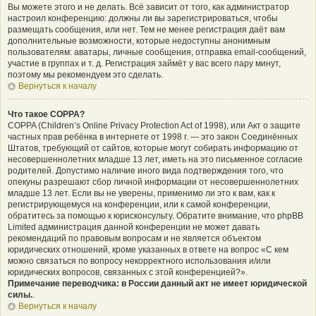
Вы можете этого и не делать. Всё зависит от того, как администратор
настроил конференцию: должны ли вы зарегистрироваться, чтобы
размещать сообщения, или нет. Тем не менее регистрация даёт вам
дополнительные возможности, которые недоступны анонимным
пользователям: аватары, личные сообщения, отправка email-сообщений,
участие в группах и т. д. Регистрация займёт у вас всего пару минут,
поэтому мы рекомендуем это сделать.
Вернуться к началу
Что такое COPPA?
COPPA (Children’s Online Privacy Protection Act of 1998), или Акт о защите
частных прав ребёнка в интернете от 1998 г. — это закон Соединённых
Штатов, требующий от сайтов, которые могут собирать информацию от
несовершеннолетних младше 13 лет, иметь на это письменное согласие
родителей. Допустимо наличие иного вида подтверждения того, что
опекуны разрешают сбор личной информации от несовершеннолетних
младше 13 лет. Если вы не уверены, применимо ли это к вам, как к
регистрирующемуся на конференции, или к самой конференции,
обратитесь за помощью к юрисконсульту. Обратите внимание, что phpBB
Limited администрация данной конференции не может давать
рекомендаций по правовым вопросам и не является объектом
юридических отношений, кроме указанных в ответе на вопрос «С кем
можно связаться по вопросу некорректного использования и/или
юридических вопросов, связанных с этой конференцией?».
Примечание переводчика: в России данный акт не имеет юридической
силы.
.
Вернуться к началу