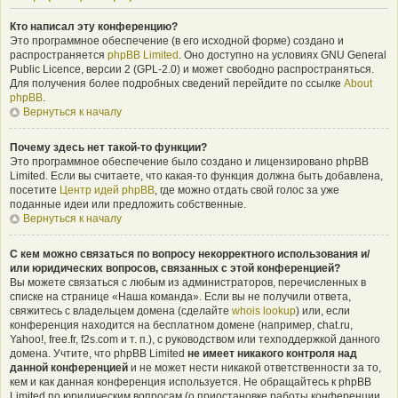
Кто написал эту конференцию?
Это программное обеспечение (в его исходной форме) создано и
распространяется
phpBB Limited
. Оно доступно на условиях GNU General
Public Licence, версии 2 (GPL-2.0) и может свободно распространяться.
Для получения более подробных сведений перейдите по ссылке
About
phpBB
.
Вернуться к началу
Почему здесь нет такой-то функции?
Это программное обеспечение было создано и лицензировано phpBB
Limited. Если вы считаете, что какая-то функция должна быть добавлена,
посетите
Центр идей phpBB
, где можно отдать свой голос за уже
поданные идеи или предложить собственные.
Вернуться к началу
С кем можно связаться по вопросу некорректного использования и/
или юридических вопросов, связанных с этой конференцией?
Вы можете связаться с любым из администраторов, перечисленных в
списке на странице «Наша команда». Если вы не получили ответа,
свяжитесь с владельцем домена (сделайте
whois lookup
) или, если
конференция находится на бесплатном домене (например, chat.ru,
Yahoo!, free.fr, f2s.com и т. п.), с руководством или техподдержкой данного
домена. Учтите, что phpBB Limited
не имеет никакого контроля над
данной конференцией
и не может нести никакой ответственности за то,
кем и как данная конференция используется. Не обращайтесь к phpBB
Limited по юридическим вопросам (о приостановке работы конференции,