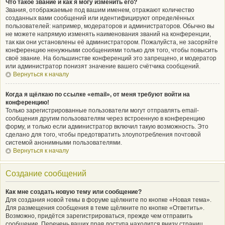
Что такое звание и как я могу изменить его?
Звания, отображаемые под вашим именем, отражают количество
созданных вами сообщений или идентифицируют определённых
пользователей: например, модераторов и администраторов. Обычно вы
не можете напрямую изменять наименования званий на конференции,
так как они установлены её администратором. Пожалуйста, не засоряйте
конференцию ненужными сообщениями только для того, чтобы повысить
своё звание. На большинстве конференций это запрещено, и модератор
или администратор понизят значение вашего счётчика сообщений.
Вернуться к началу
Когда я щёлкаю по ссылке «email», от меня требуют войти на
конференцию!
Только зарегистрированные пользователи могут отправлять email-
сообщения другим пользователям через встроенную в конференцию
форму, и только если администратор включил такую возможность. Это
сделано для того, чтобы предотвратить злоупотребления почтовой
системой анонимными пользователями.
Вернуться к началу
Создание сообщений
Как мне создать новую тему или сообщение?
Для создания новой темы в форуме щёлкните по кнопке «Новая тема».
Для размещения сообщения в теме щёлкните по кнопке «Ответить».
Возможно, придётся зарегистрироваться, прежде чем отправить
сообщение. Перечень ваших прав доступа находится внизу страниц