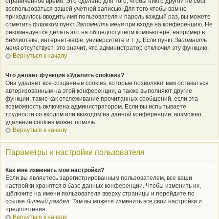
ограниченное время. Это сделано для того, чтобы никто другой не смог
воспользоваться вашей учётной записью. Для того чтобы вам не
приходилось вводить имя пользователя и пароль каждый раз, вы можете
отметить флажком пункт
Запомнить меня
при входе на конференцию. Не
рекомендуется делать это на общедоступном компьютере, например в
библиотеке, интернет-кафе, университете и т. д. Если пункт
Запомнить
меня
отсутствует, это значит, что администратор отключил эту функцию.
Вернуться к началу
Что делает функция «Удалить cookies»?
Она удаляет все созданные cookies, которые позволяют вам оставаться
авторизованным на этой конференции, а также выполняют другие
функции, такие как отслеживание прочитанных сообщений, если эта
возможность включена администратором. Если вы испытываете
трудности со входом или выходом на данной конференции, возможно,
удаление cookies может помочь.
Вернуться к началу
Параметры и настройки пользователя
Как мне изменить мои настройки?
Если вы являетесь зарегистрированным пользователем, все ваши
настройки хранятся в базе данных конференции. Чтобы изменить их,
щёлкните на имени пользователя вверху страницы и перейдите по
ссылке
Личный раздел
. Там вы можете изменить все свои настройки и
предпочтения.
Вернуться к началу