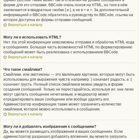
однако BBCode также может быть отключён на уровне сообщения в
форме для его отправки. BBCode очень похож на HTML, но теги в нём
заключаются в квадратные скобки [ и ], а не в < и >. За дополнительной
информацией о BBCode обратитесь к руководству по BBCode, ссылка на
которое доступна из формы отправки сообщений.
Вернуться к началу
Могу ли я использовать HTML?
Нет. На этой конференции невозможны отправка и обработка HTML-кода
в сообщениях. Большая часть возможностей HTML по форматированию
сообщений может быть реализована с использованием BBCode.
Вернуться к началу
Что такое смайлики?
Смайлики, или эмотиконы — это маленькие картинки, которые могут быть
использованы для выражения чувств, например :) означает радость, а :(
означает грусть. Полный список смайликов можно увидеть в форме
создания сообщений. Только не перестарайтесь, используя их: они легко
могут сделать сообщение нечитаемым, и модератор может
отредактировать ваше сообщение или вообще удалить его.
Администратор конференции также может ограничить количество
смайликов, которое можно использовать в сообщении.
Вернуться к началу
Могу ли я добавлять изображения к сообщениям?
Да, вы можете размещать изображения в ваших сообщениях. Если
администратор разрешил добавлять вложения, вы можете загрузить