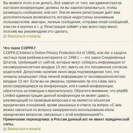
Вы можете этого и не делать. Всё зависит от того, как администратор
настроил конференцию: должны ли вы зарегистрироваться, чтобы
размещать сообщения, или нет. Тем не менее регистрация даёт вам
дополнительные возможности, которые недоступны анонимным
пользователям: аватары, личные сообщения, отправка email-сообщений,
участие в группах и т. д. Регистрация займёт у вас всего пару минут,
поэтому мы рекомендуем это сделать.
Вернуться к началу
Что такое COPPA?
COPPA (Children’s Online Privacy Protection Act of 1998), или Акт о защите
частных прав ребёнка в интернете от 1998 г. — это закон Соединённых
Штатов, требующий от сайтов, которые могут собирать информацию от
несовершеннолетних младше 13 лет, иметь на это письменное согласие
родителей. Допустимо наличие иного вида подтверждения того, что
опекуны разрешают сбор личной информации от несовершеннолетних
младше 13 лет. Если вы не уверены, применимо ли это к вам, как к
регистрирующемуся на конференции, или к самой конференции,
обратитесь за помощью к юрисконсульту. Обратите внимание, что phpBB
Limited администрация данной конференции не может давать
рекомендаций по правовым вопросам и не является объектом
юридических отношений, кроме указанных в ответе на вопрос «С кем
можно связаться по вопросу некорректного использования и/или
юридических вопросов, связанных с этой конференцией?».
Примечание переводчика: в России данный акт не имеет юридической
силы.
.
Вернуться к началу