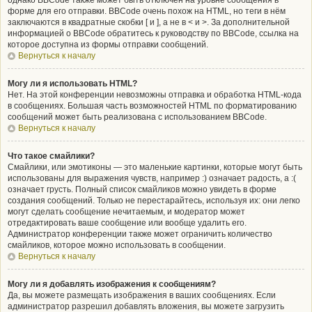
однако BBCode также может быть отключён на уровне сообщения в
форме для его отправки. BBCode очень похож на HTML, но теги в нём
заключаются в квадратные скобки [ и ], а не в < и >. За дополнительной
информацией о BBCode обратитесь к руководству по BBCode, ссылка на
которое доступна из формы отправки сообщений.
Вернуться к началу
Могу ли я использовать HTML?
Нет. На этой конференции невозможны отправка и обработка HTML-кода
в сообщениях. Большая часть возможностей HTML по форматированию
сообщений может быть реализована с использованием BBCode.
Вернуться к началу
Что такое смайлики?
Смайлики, или эмотиконы — это маленькие картинки, которые могут быть
использованы для выражения чувств, например :) означает радость, а :(
означает грусть. Полный список смайликов можно увидеть в форме
создания сообщений. Только не перестарайтесь, используя их: они легко
могут сделать сообщение нечитаемым, и модератор может
отредактировать ваше сообщение или вообще удалить его.
Администратор конференции также может ограничить количество
смайликов, которое можно использовать в сообщении.
Вернуться к началу
Могу ли я добавлять изображения к сообщениям?
Да, вы можете размещать изображения в ваших сообщениях. Если
администратор разрешил добавлять вложения, вы можете загрузить