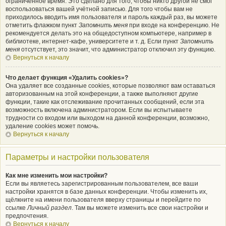
ограниченное время. Это сделано для того, чтобы никто другой не смог
воспользоваться вашей учётной записью. Для того чтобы вам не
приходилось вводить имя пользователя и пароль каждый раз, вы можете
отметить флажком пункт
Запомнить меня
при входе на конференцию. Не
рекомендуется делать это на общедоступном компьютере, например в
библиотеке, интернет-кафе, университете и т. д. Если пункт
Запомнить
меня
отсутствует, это значит, что администратор отключил эту функцию.
Вернуться к началу
Что делает функция «Удалить cookies»?
Она удаляет все созданные cookies, которые позволяют вам оставаться
авторизованным на этой конференции, а также выполняют другие
функции, такие как отслеживание прочитанных сообщений, если эта
возможность включена администратором. Если вы испытываете
трудности со входом или выходом на данной конференции, возможно,
удаление cookies может помочь.
Вернуться к началу
Параметры и настройки пользователя
Как мне изменить мои настройки?
Если вы являетесь зарегистрированным пользователем, все ваши
настройки хранятся в базе данных конференции. Чтобы изменить их,
щёлкните на имени пользователя вверху страницы и перейдите по
ссылке
Личный раздел
. Там вы можете изменить все свои настройки и
предпочтения.
Вернуться к началу