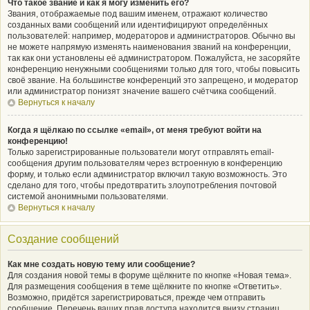
Что такое звание и как я могу изменить его?
Звания, отображаемые под вашим именем, отражают количество
созданных вами сообщений или идентифицируют определённых
пользователей: например, модераторов и администраторов. Обычно вы
не можете напрямую изменять наименования званий на конференции,
так как они установлены её администратором. Пожалуйста, не засоряйте
конференцию ненужными сообщениями только для того, чтобы повысить
своё звание. На большинстве конференций это запрещено, и модератор
или администратор понизят значение вашего счётчика сообщений.
Вернуться к началу
Когда я щёлкаю по ссылке «email», от меня требуют войти на
конференцию!
Только зарегистрированные пользователи могут отправлять email-
сообщения другим пользователям через встроенную в конференцию
форму, и только если администратор включил такую возможность. Это
сделано для того, чтобы предотвратить злоупотребления почтовой
системой анонимными пользователями.
Вернуться к началу
Создание сообщений
Как мне создать новую тему или сообщение?
Для создания новой темы в форуме щёлкните по кнопке «Новая тема».
Для размещения сообщения в теме щёлкните по кнопке «Ответить».
Возможно, придётся зарегистрироваться, прежде чем отправить
сообщение. Перечень ваших прав доступа находится внизу страниц