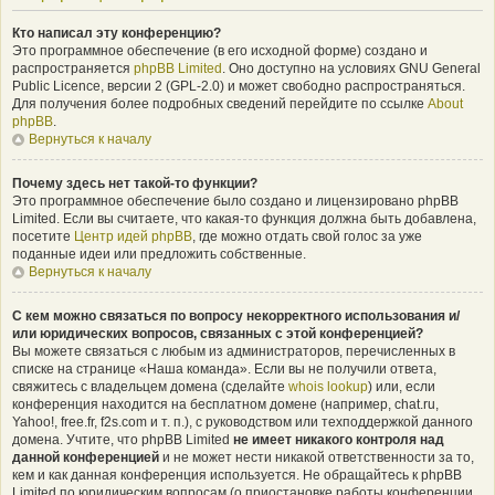
Кто написал эту конференцию?
Это программное обеспечение (в его исходной форме) создано и
распространяется
phpBB Limited
. Оно доступно на условиях GNU General
Public Licence, версии 2 (GPL-2.0) и может свободно распространяться.
Для получения более подробных сведений перейдите по ссылке
About
phpBB
.
Вернуться к началу
Почему здесь нет такой-то функции?
Это программное обеспечение было создано и лицензировано phpBB
Limited. Если вы считаете, что какая-то функция должна быть добавлена,
посетите
Центр идей phpBB
, где можно отдать свой голос за уже
поданные идеи или предложить собственные.
Вернуться к началу
С кем можно связаться по вопросу некорректного использования и/
или юридических вопросов, связанных с этой конференцией?
Вы можете связаться с любым из администраторов, перечисленных в
списке на странице «Наша команда». Если вы не получили ответа,
свяжитесь с владельцем домена (сделайте
whois lookup
) или, если
конференция находится на бесплатном домене (например, chat.ru,
Yahoo!, free.fr, f2s.com и т. п.), с руководством или техподдержкой данного
домена. Учтите, что phpBB Limited
не имеет никакого контроля над
данной конференцией
и не может нести никакой ответственности за то,
кем и как данная конференция используется. Не обращайтесь к phpBB
Limited по юридическим вопросам (о приостановке работы конференции,