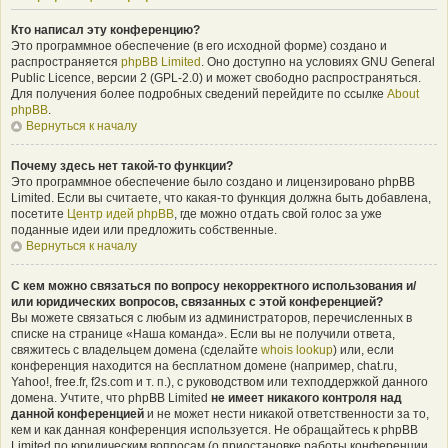
Кто написал эту конференцию?
Это программное обеспечение (в его исходной форме) создано и
распространяется
phpBB Limited
. Оно доступно на условиях GNU General
Public Licence, версии 2 (GPL-2.0) и может свободно распространяться.
Для получения более подробных сведений перейдите по ссылке
About
phpBB
.
Вернуться к началу
Почему здесь нет такой-то функции?
Это программное обеспечение было создано и лицензировано phpBB
Limited. Если вы считаете, что какая-то функция должна быть добавлена,
посетите
Центр идей phpBB
, где можно отдать свой голос за уже
поданные идеи или предложить собственные.
Вернуться к началу
С кем можно связаться по вопросу некорректного использования и/
или юридических вопросов, связанных с этой конференцией?
Вы можете связаться с любым из администраторов, перечисленных в
списке на странице «Наша команда». Если вы не получили ответа,
свяжитесь с владельцем домена (сделайте
whois lookup
) или, если
конференция находится на бесплатном домене (например, chat.ru,
Yahoo!, free.fr, f2s.com и т. п.), с руководством или техподдержкой данного
домена. Учтите, что phpBB Limited
не имеет никакого контроля над
данной конференцией
и не может нести никакой ответственности за то,
кем и как данная конференция используется. Не обращайтесь к phpBB
Limited по юридическим вопросам (о приостановке работы конференции,