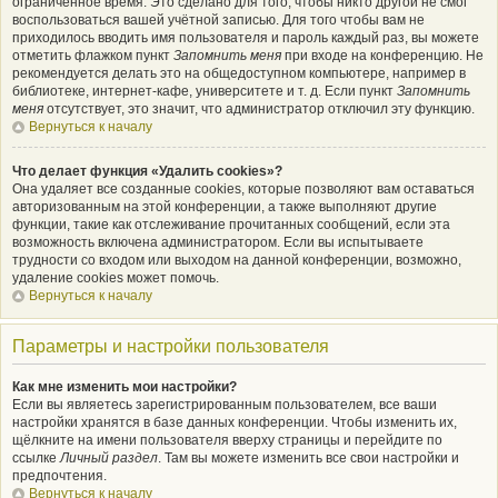
ограниченное время. Это сделано для того, чтобы никто другой не смог
воспользоваться вашей учётной записью. Для того чтобы вам не
приходилось вводить имя пользователя и пароль каждый раз, вы можете
отметить флажком пункт
Запомнить меня
при входе на конференцию. Не
рекомендуется делать это на общедоступном компьютере, например в
библиотеке, интернет-кафе, университете и т. д. Если пункт
Запомнить
меня
отсутствует, это значит, что администратор отключил эту функцию.
Вернуться к началу
Что делает функция «Удалить cookies»?
Она удаляет все созданные cookies, которые позволяют вам оставаться
авторизованным на этой конференции, а также выполняют другие
функции, такие как отслеживание прочитанных сообщений, если эта
возможность включена администратором. Если вы испытываете
трудности со входом или выходом на данной конференции, возможно,
удаление cookies может помочь.
Вернуться к началу
Параметры и настройки пользователя
Как мне изменить мои настройки?
Если вы являетесь зарегистрированным пользователем, все ваши
настройки хранятся в базе данных конференции. Чтобы изменить их,
щёлкните на имени пользователя вверху страницы и перейдите по
ссылке
Личный раздел
. Там вы можете изменить все свои настройки и
предпочтения.
Вернуться к началу