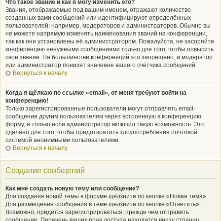
Что такое звание и как я могу изменить его?
Звания, отображаемые под вашим именем, отражают количество
созданных вами сообщений или идентифицируют определённых
пользователей: например, модераторов и администраторов. Обычно вы
не можете напрямую изменять наименования званий на конференции,
так как они установлены её администратором. Пожалуйста, не засоряйте
конференцию ненужными сообщениями только для того, чтобы повысить
своё звание. На большинстве конференций это запрещено, и модератор
или администратор понизят значение вашего счётчика сообщений.
Вернуться к началу
Когда я щёлкаю по ссылке «email», от меня требуют войти на
конференцию!
Только зарегистрированные пользователи могут отправлять email-
сообщения другим пользователям через встроенную в конференцию
форму, и только если администратор включил такую возможность. Это
сделано для того, чтобы предотвратить злоупотребления почтовой
системой анонимными пользователями.
Вернуться к началу
Создание сообщений
Как мне создать новую тему или сообщение?
Для создания новой темы в форуме щёлкните по кнопке «Новая тема».
Для размещения сообщения в теме щёлкните по кнопке «Ответить».
Возможно, придётся зарегистрироваться, прежде чем отправить
сообщение. Перечень ваших прав доступа находится внизу страниц