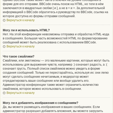
однако BBCode также может быть отключён на уровне сообщения в
форме для его отправки. BBCode очень похож на HTML, но теги в нём
заключаются в квадратные скобки [ и ], а не в < и >. За дополнительной
информацией о BBCode обратитесь к руководству по BBCode, ссылка на
которое доступна из формы отправки сообщений.
Вернуться к началу
Могу ли я использовать HTML?
Нет. На этой конференции невозможны отправка и обработка HTML-кода
в сообщениях. Большая часть возможностей HTML по форматированию
сообщений может быть реализована с использованием BBCode.
Вернуться к началу
Что такое смайлики?
Смайлики, или эмотиконы — это маленькие картинки, которые могут быть
использованы для выражения чувств, например :) означает радость, а :(
означает грусть. Полный список смайликов можно увидеть в форме
создания сообщений. Только не перестарайтесь, используя их: они легко
могут сделать сообщение нечитаемым, и модератор может
отредактировать ваше сообщение или вообще удалить его.
Администратор конференции также может ограничить количество
смайликов, которое можно использовать в сообщении.
Вернуться к началу
Могу ли я добавлять изображения к сообщениям?
Да, вы можете размещать изображения в ваших сообщениях. Если
администратор разрешил добавлять вложения, вы можете загрузить