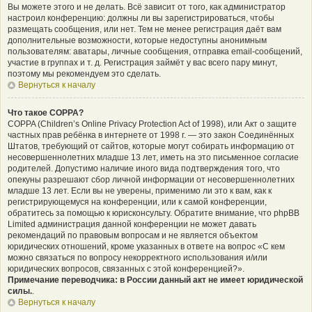
Вы можете этого и не делать. Всё зависит от того, как администратор
настроил конференцию: должны ли вы зарегистрироваться, чтобы
размещать сообщения, или нет. Тем не менее регистрация даёт вам
дополнительные возможности, которые недоступны анонимным
пользователям: аватары, личные сообщения, отправка email-сообщений,
участие в группах и т. д. Регистрация займёт у вас всего пару минут,
поэтому мы рекомендуем это сделать.
Вернуться к началу
Что такое COPPA?
COPPA (Children’s Online Privacy Protection Act of 1998), или Акт о защите
частных прав ребёнка в интернете от 1998 г. — это закон Соединённых
Штатов, требующий от сайтов, которые могут собирать информацию от
несовершеннолетних младше 13 лет, иметь на это письменное согласие
родителей. Допустимо наличие иного вида подтверждения того, что
опекуны разрешают сбор личной информации от несовершеннолетних
младше 13 лет. Если вы не уверены, применимо ли это к вам, как к
регистрирующемуся на конференции, или к самой конференции,
обратитесь за помощью к юрисконсульту. Обратите внимание, что phpBB
Limited администрация данной конференции не может давать
рекомендаций по правовым вопросам и не является объектом
юридических отношений, кроме указанных в ответе на вопрос «С кем
можно связаться по вопросу некорректного использования и/или
юридических вопросов, связанных с этой конференцией?».
Примечание переводчика: в России данный акт не имеет юридической
силы.
.
Вернуться к началу