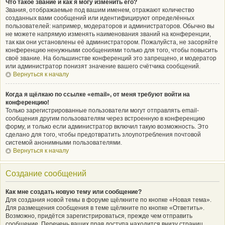
Что такое звание и как я могу изменить его?
Звания, отображаемые под вашим именем, отражают количество
созданных вами сообщений или идентифицируют определённых
пользователей: например, модераторов и администраторов. Обычно вы
не можете напрямую изменять наименования званий на конференции,
так как они установлены её администратором. Пожалуйста, не засоряйте
конференцию ненужными сообщениями только для того, чтобы повысить
своё звание. На большинстве конференций это запрещено, и модератор
или администратор понизят значение вашего счётчика сообщений.
Вернуться к началу
Когда я щёлкаю по ссылке «email», от меня требуют войти на
конференцию!
Только зарегистрированные пользователи могут отправлять email-
сообщения другим пользователям через встроенную в конференцию
форму, и только если администратор включил такую возможность. Это
сделано для того, чтобы предотвратить злоупотребления почтовой
системой анонимными пользователями.
Вернуться к началу
Создание сообщений
Как мне создать новую тему или сообщение?
Для создания новой темы в форуме щёлкните по кнопке «Новая тема».
Для размещения сообщения в теме щёлкните по кнопке «Ответить».
Возможно, придётся зарегистрироваться, прежде чем отправить
сообщение. Перечень ваших прав доступа находится внизу страниц