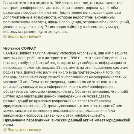
Вы можете этого и не делать. Всё зависит от того, как администратор
настроил конференцию: должны ли вы зарегистрироваться, чтобы
размещать сообщения, или нет. Тем не менее регистрация даёт вам
дополнительные возможности, которые недоступны анонимным
пользователям: аватары, личные сообщения, отправка email-сообщений,
участие в группах и т. д. Регистрация займёт у вас всего пару минут,
поэтому мы рекомендуем это сделать.
Вернуться к началу
Что такое COPPA?
COPPA (Children’s Online Privacy Protection Act of 1998), или Акт о защите
частных прав ребёнка в интернете от 1998 г. — это закон Соединённых
Штатов, требующий от сайтов, которые могут собирать информацию от
несовершеннолетних младше 13 лет, иметь на это письменное согласие
родителей. Допустимо наличие иного вида подтверждения того, что
опекуны разрешают сбор личной информации от несовершеннолетних
младше 13 лет. Если вы не уверены, применимо ли это к вам, как к
регистрирующемуся на конференции, или к самой конференции,
обратитесь за помощью к юрисконсульту. Обратите внимание, что phpBB
Limited администрация данной конференции не может давать
рекомендаций по правовым вопросам и не является объектом
юридических отношений, кроме указанных в ответе на вопрос «С кем
можно связаться по вопросу некорректного использования и/или
юридических вопросов, связанных с этой конференцией?».
Примечание переводчика: в России данный акт не имеет юридической
силы.
.
Вернуться к началу