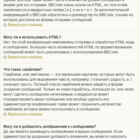
однако BBCode также может быть отключён на уровне сообщения в
форме для его отправки. BBCode очень похож на HTML, но теги в нём
заключаются в квадратные скобки [ и ], а не в < и >. За дополнительной
информацией о BBCode обратитесь к руководству по BBCode, ссылка на
которое доступна из формы отправки сообщений.
Вернуться к началу
Могу ли я использовать HTML?
Нет. На этой конференции невозможны отправка и обработка HTML-кода
в сообщениях. Большая часть возможностей HTML по форматированию
сообщений может быть реализована с использованием BBCode.
Вернуться к началу
Что такое смайлики?
Смайлики, или эмотиконы — это маленькие картинки, которые могут быть
использованы для выражения чувств, например :) означает радость, а :(
означает грусть. Полный список смайликов можно увидеть в форме
создания сообщений. Только не перестарайтесь, используя их: они легко
могут сделать сообщение нечитаемым, и модератор может
отредактировать ваше сообщение или вообще удалить его.
Администратор конференции также может ограничить количество
смайликов, которое можно использовать в сообщении.
Вернуться к началу
Могу ли я добавлять изображения к сообщениям?
Да, вы можете размещать изображения в ваших сообщениях. Если
администратор разрешил добавлять вложения, вы можете загрузить