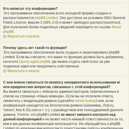
Кто написал эту конференцию?
Это программное обеспечение (в его исходной форме) создано и
распространяется
phpBB Limited
. Оно доступно на условиях GNU General
Public Licence, версии 2 (GPL-2.0) и может свободно распространяться.
Для получения более подробных сведений перейдите по ссылке
About
phpBB
.
Вернуться к началу
Почему здесь нет такой-то функции?
Это программное обеспечение было создано и лицензировано phpBB
Limited. Если вы считаете, что какая-то функция должна быть добавлена,
посетите
Центр идей phpBB
, где можно отдать свой голос за уже
поданные идеи или предложить собственные.
Вернуться к началу
С кем можно связаться по вопросу некорректного использования и/
или юридических вопросов, связанных с этой конференцией?
Вы можете связаться с любым из администраторов, перечисленных в
списке на странице «Наша команда». Если вы не получили ответа,
свяжитесь с владельцем домена (сделайте
whois lookup
) или, если
конференция находится на бесплатном домене (например, chat.ru,
Yahoo!, free.fr, f2s.com и т. п.), с руководством или техподдержкой данного
домена. Учтите, что phpBB Limited
не имеет никакого контроля над
данной конференцией
и не может нести никакой ответственности за то,
кем и как данная конференция используется. Не обращайтесь к phpBB
Limited по юридическим вопросам (о приостановке работы конференции,