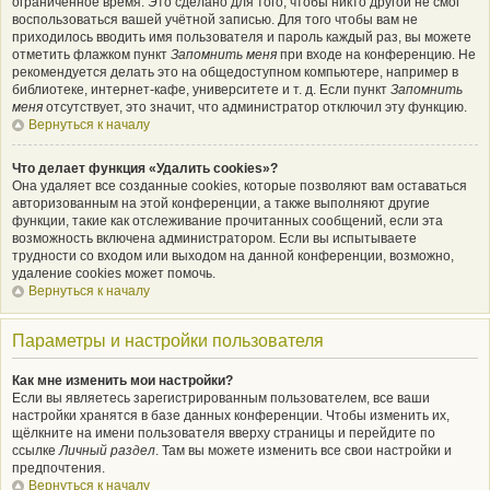
ограниченное время. Это сделано для того, чтобы никто другой не смог
воспользоваться вашей учётной записью. Для того чтобы вам не
приходилось вводить имя пользователя и пароль каждый раз, вы можете
отметить флажком пункт
Запомнить меня
при входе на конференцию. Не
рекомендуется делать это на общедоступном компьютере, например в
библиотеке, интернет-кафе, университете и т. д. Если пункт
Запомнить
меня
отсутствует, это значит, что администратор отключил эту функцию.
Вернуться к началу
Что делает функция «Удалить cookies»?
Она удаляет все созданные cookies, которые позволяют вам оставаться
авторизованным на этой конференции, а также выполняют другие
функции, такие как отслеживание прочитанных сообщений, если эта
возможность включена администратором. Если вы испытываете
трудности со входом или выходом на данной конференции, возможно,
удаление cookies может помочь.
Вернуться к началу
Параметры и настройки пользователя
Как мне изменить мои настройки?
Если вы являетесь зарегистрированным пользователем, все ваши
настройки хранятся в базе данных конференции. Чтобы изменить их,
щёлкните на имени пользователя вверху страницы и перейдите по
ссылке
Личный раздел
. Там вы можете изменить все свои настройки и
предпочтения.
Вернуться к началу