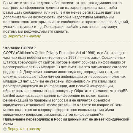
Вы можете этого и не делать. Всё зависит от того, как администратор
настроил конференцию: должны ли вы зарегистрироваться, чтобы
размещать сообщения, или нет. Тем не менее регистрация даёт вам
дополнительные возможности, которые недоступны анонимным
пользователям: аватары, личные сообщения, отправка email-сообщений,
участие в группах и т. д. Регистрация займёт у вас всего пару минут,
поэтому мы рекомендуем это сделать.
Вернуться к началу
Что такое COPPA?
COPPA (Children’s Online Privacy Protection Act of 1998), или Акт о защите
частных прав ребёнка в интернете от 1998 г. — это закон Соединённых
Штатов, требующий от сайтов, которые могут собирать информацию от
несовершеннолетних младше 13 лет, иметь на это письменное согласие
родителей. Допустимо наличие иного вида подтверждения того, что
опекуны разрешают сбор личной информации от несовершеннолетних
младше 13 лет. Если вы не уверены, применимо ли это к вам, как к
регистрирующемуся на конференции, или к самой конференции,
обратитесь за помощью к юрисконсульту. Обратите внимание, что phpBB
Limited администрация данной конференции не может давать
рекомендаций по правовым вопросам и не является объектом
юридических отношений, кроме указанных в ответе на вопрос «С кем
можно связаться по вопросу некорректного использования и/или
юридических вопросов, связанных с этой конференцией?».
Примечание переводчика: в России данный акт не имеет юридической
силы.
.
Вернуться к началу