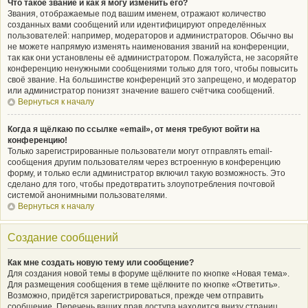
Что такое звание и как я могу изменить его?
Звания, отображаемые под вашим именем, отражают количество
созданных вами сообщений или идентифицируют определённых
пользователей: например, модераторов и администраторов. Обычно вы
не можете напрямую изменять наименования званий на конференции,
так как они установлены её администратором. Пожалуйста, не засоряйте
конференцию ненужными сообщениями только для того, чтобы повысить
своё звание. На большинстве конференций это запрещено, и модератор
или администратор понизят значение вашего счётчика сообщений.
Вернуться к началу
Когда я щёлкаю по ссылке «email», от меня требуют войти на
конференцию!
Только зарегистрированные пользователи могут отправлять email-
сообщения другим пользователям через встроенную в конференцию
форму, и только если администратор включил такую возможность. Это
сделано для того, чтобы предотвратить злоупотребления почтовой
системой анонимными пользователями.
Вернуться к началу
Создание сообщений
Как мне создать новую тему или сообщение?
Для создания новой темы в форуме щёлкните по кнопке «Новая тема».
Для размещения сообщения в теме щёлкните по кнопке «Ответить».
Возможно, придётся зарегистрироваться, прежде чем отправить
сообщение. Перечень ваших прав доступа находится внизу страниц