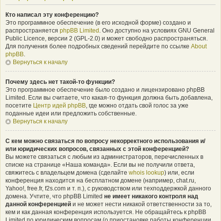
Кто написал эту конференцию?
Это программное обеспечение (в его исходной форме) создано и
распространяется
phpBB Limited
. Оно доступно на условиях GNU General
Public Licence, версии 2 (GPL-2.0) и может свободно распространяться.
Для получения более подробных сведений перейдите по ссылке
About
phpBB
.
Вернуться к началу
Почему здесь нет такой-то функции?
Это программное обеспечение было создано и лицензировано phpBB
Limited. Если вы считаете, что какая-то функция должна быть добавлена,
посетите
Центр идей phpBB
, где можно отдать свой голос за уже
поданные идеи или предложить собственные.
Вернуться к началу
С кем можно связаться по вопросу некорректного использования и/
или юридических вопросов, связанных с этой конференцией?
Вы можете связаться с любым из администраторов, перечисленных в
списке на странице «Наша команда». Если вы не получили ответа,
свяжитесь с владельцем домена (сделайте
whois lookup
) или, если
конференция находится на бесплатном домене (например, chat.ru,
Yahoo!, free.fr, f2s.com и т. п.), с руководством или техподдержкой данного
домена. Учтите, что phpBB Limited
не имеет никакого контроля над
данной конференцией
и не может нести никакой ответственности за то,
кем и как данная конференция используется. Не обращайтесь к phpBB
Limited по юридическим вопросам (о приостановке работы конференции,