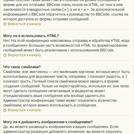
однако BBCode также может быть отключён на уровне сообщения в
форме для его отправки. BBCode очень похож на HTML, но теги в нём
заключаются в квадратные скобки [ и ], а не в < и >. За дополнительной
информацией о BBCode обратитесь к руководству по BBCode, ссылка на
которое доступна из формы отправки сообщений.
Вернуться к началу
Могу ли я использовать HTML?
Нет. На этой конференции невозможны отправка и обработка HTML-кода
в сообщениях. Большая часть возможностей HTML по форматированию
сообщений может быть реализована с использованием BBCode.
Вернуться к началу
Что такое смайлики?
Смайлики, или эмотиконы — это маленькие картинки, которые могут быть
использованы для выражения чувств, например :) означает радость, а :(
означает грусть. Полный список смайликов можно увидеть в форме
создания сообщений. Только не перестарайтесь, используя их: они легко
могут сделать сообщение нечитаемым, и модератор может
отредактировать ваше сообщение или вообще удалить его.
Администратор конференции также может ограничить количество
смайликов, которое можно использовать в сообщении.
Вернуться к началу
Могу ли я добавлять изображения к сообщениям?
Да, вы можете размещать изображения в ваших сообщениях. Если
администратор разрешил добавлять вложения, вы можете загрузить