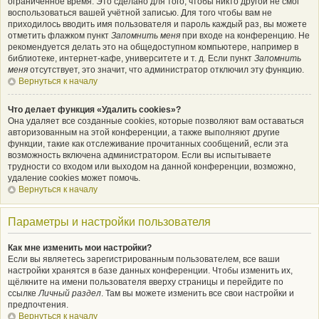
ограниченное время. Это сделано для того, чтобы никто другой не смог
воспользоваться вашей учётной записью. Для того чтобы вам не
приходилось вводить имя пользователя и пароль каждый раз, вы можете
отметить флажком пункт
Запомнить меня
при входе на конференцию. Не
рекомендуется делать это на общедоступном компьютере, например в
библиотеке, интернет-кафе, университете и т. д. Если пункт
Запомнить
меня
отсутствует, это значит, что администратор отключил эту функцию.
Вернуться к началу
Что делает функция «Удалить cookies»?
Она удаляет все созданные cookies, которые позволяют вам оставаться
авторизованным на этой конференции, а также выполняют другие
функции, такие как отслеживание прочитанных сообщений, если эта
возможность включена администратором. Если вы испытываете
трудности со входом или выходом на данной конференции, возможно,
удаление cookies может помочь.
Вернуться к началу
Параметры и настройки пользователя
Как мне изменить мои настройки?
Если вы являетесь зарегистрированным пользователем, все ваши
настройки хранятся в базе данных конференции. Чтобы изменить их,
щёлкните на имени пользователя вверху страницы и перейдите по
ссылке
Личный раздел
. Там вы можете изменить все свои настройки и
предпочтения.
Вернуться к началу