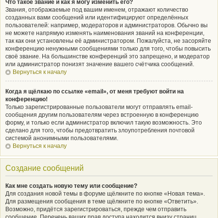
Что такое звание и как я могу изменить его?
Звания, отображаемые под вашим именем, отражают количество
созданных вами сообщений или идентифицируют определённых
пользователей: например, модераторов и администраторов. Обычно вы
не можете напрямую изменять наименования званий на конференции,
так как они установлены её администратором. Пожалуйста, не засоряйте
конференцию ненужными сообщениями только для того, чтобы повысить
своё звание. На большинстве конференций это запрещено, и модератор
или администратор понизят значение вашего счётчика сообщений.
Вернуться к началу
Когда я щёлкаю по ссылке «email», от меня требуют войти на
конференцию!
Только зарегистрированные пользователи могут отправлять email-
сообщения другим пользователям через встроенную в конференцию
форму, и только если администратор включил такую возможность. Это
сделано для того, чтобы предотвратить злоупотребления почтовой
системой анонимными пользователями.
Вернуться к началу
Создание сообщений
Как мне создать новую тему или сообщение?
Для создания новой темы в форуме щёлкните по кнопке «Новая тема».
Для размещения сообщения в теме щёлкните по кнопке «Ответить».
Возможно, придётся зарегистрироваться, прежде чем отправить
сообщение. Перечень ваших прав доступа находится внизу страниц