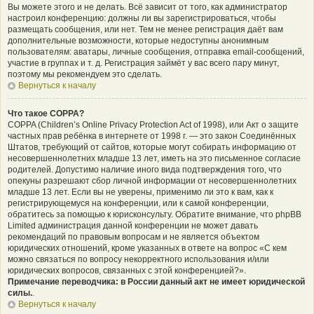
Вы можете этого и не делать. Всё зависит от того, как администратор
настроил конференцию: должны ли вы зарегистрироваться, чтобы
размещать сообщения, или нет. Тем не менее регистрация даёт вам
дополнительные возможности, которые недоступны анонимным
пользователям: аватары, личные сообщения, отправка email-сообщений,
участие в группах и т. д. Регистрация займёт у вас всего пару минут,
поэтому мы рекомендуем это сделать.
Вернуться к началу
Что такое COPPA?
COPPA (Children’s Online Privacy Protection Act of 1998), или Акт о защите
частных прав ребёнка в интернете от 1998 г. — это закон Соединённых
Штатов, требующий от сайтов, которые могут собирать информацию от
несовершеннолетних младше 13 лет, иметь на это письменное согласие
родителей. Допустимо наличие иного вида подтверждения того, что
опекуны разрешают сбор личной информации от несовершеннолетних
младше 13 лет. Если вы не уверены, применимо ли это к вам, как к
регистрирующемуся на конференции, или к самой конференции,
обратитесь за помощью к юрисконсульту. Обратите внимание, что phpBB
Limited администрация данной конференции не может давать
рекомендаций по правовым вопросам и не является объектом
юридических отношений, кроме указанных в ответе на вопрос «С кем
можно связаться по вопросу некорректного использования и/или
юридических вопросов, связанных с этой конференцией?».
Примечание переводчика: в России данный акт не имеет юридической
силы.
.
Вернуться к началу