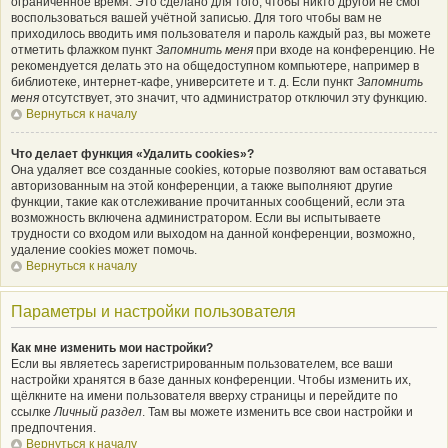
ограниченное время. Это сделано для того, чтобы никто другой не смог
воспользоваться вашей учётной записью. Для того чтобы вам не
приходилось вводить имя пользователя и пароль каждый раз, вы можете
отметить флажком пункт
Запомнить меня
при входе на конференцию. Не
рекомендуется делать это на общедоступном компьютере, например в
библиотеке, интернет-кафе, университете и т. д. Если пункт
Запомнить
меня
отсутствует, это значит, что администратор отключил эту функцию.
Вернуться к началу
Что делает функция «Удалить cookies»?
Она удаляет все созданные cookies, которые позволяют вам оставаться
авторизованным на этой конференции, а также выполняют другие
функции, такие как отслеживание прочитанных сообщений, если эта
возможность включена администратором. Если вы испытываете
трудности со входом или выходом на данной конференции, возможно,
удаление cookies может помочь.
Вернуться к началу
Параметры и настройки пользователя
Как мне изменить мои настройки?
Если вы являетесь зарегистрированным пользователем, все ваши
настройки хранятся в базе данных конференции. Чтобы изменить их,
щёлкните на имени пользователя вверху страницы и перейдите по
ссылке
Личный раздел
. Там вы можете изменить все свои настройки и
предпочтения.
Вернуться к началу