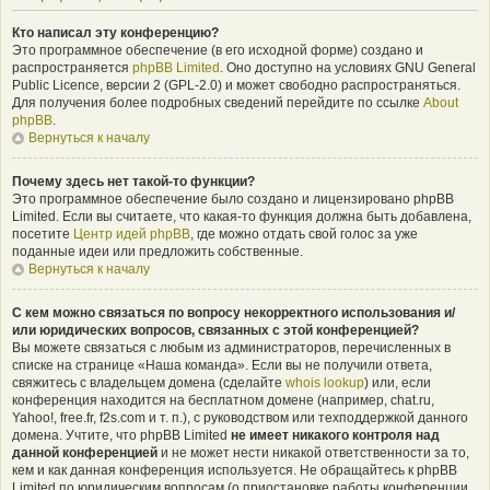
Кто написал эту конференцию?
Это программное обеспечение (в его исходной форме) создано и
распространяется
phpBB Limited
. Оно доступно на условиях GNU General
Public Licence, версии 2 (GPL-2.0) и может свободно распространяться.
Для получения более подробных сведений перейдите по ссылке
About
phpBB
.
Вернуться к началу
Почему здесь нет такой-то функции?
Это программное обеспечение было создано и лицензировано phpBB
Limited. Если вы считаете, что какая-то функция должна быть добавлена,
посетите
Центр идей phpBB
, где можно отдать свой голос за уже
поданные идеи или предложить собственные.
Вернуться к началу
С кем можно связаться по вопросу некорректного использования и/
или юридических вопросов, связанных с этой конференцией?
Вы можете связаться с любым из администраторов, перечисленных в
списке на странице «Наша команда». Если вы не получили ответа,
свяжитесь с владельцем домена (сделайте
whois lookup
) или, если
конференция находится на бесплатном домене (например, chat.ru,
Yahoo!, free.fr, f2s.com и т. п.), с руководством или техподдержкой данного
домена. Учтите, что phpBB Limited
не имеет никакого контроля над
данной конференцией
и не может нести никакой ответственности за то,
кем и как данная конференция используется. Не обращайтесь к phpBB
Limited по юридическим вопросам (о приостановке работы конференции,