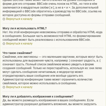
однако BBCode также может быть отключён на уровне сообщения в
форме для его отправки. BBCode очень похож на HTML, но теги в нём
заключаются в квадратные скобки [ и ], а не в < и >. За дополнительной
информацией о BBCode обратитесь к руководству по BBCode, ссылка на
которое доступна из формы отправки сообщений.
Вернуться к началу
Могу ли я использовать HTML?
Нет. На этой конференции невозможны отправка и обработка HTML-кода
в сообщениях. Большая часть возможностей HTML по форматированию
сообщений может быть реализована с использованием BBCode.
Вернуться к началу
Что такое смайлики?
Смайлики, или эмотиконы — это маленькие картинки, которые могут быть
использованы для выражения чувств, например :) означает радость, а :(
означает грусть. Полный список смайликов можно увидеть в форме
создания сообщений. Только не перестарайтесь, используя их: они легко
могут сделать сообщение нечитаемым, и модератор может
отредактировать ваше сообщение или вообще удалить его.
Администратор конференции также может ограничить количество
смайликов, которое можно использовать в сообщении.
Вернуться к началу
Могу ли я добавлять изображения к сообщениям?
Да, вы можете размещать изображения в ваших сообщениях. Если
администратор разрешил добавлять вложения, вы можете загрузить