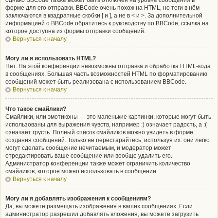
однако BBCode также может быть отключён на уровне сообщения в
форме для его отправки. BBCode очень похож на HTML, но теги в нём
заключаются в квадратные скобки [ и ], а не в < и >. За дополнительной
информацией о BBCode обратитесь к руководству по BBCode, ссылка на
которое доступна из формы отправки сообщений.
Вернуться к началу
Могу ли я использовать HTML?
Нет. На этой конференции невозможны отправка и обработка HTML-кода
в сообщениях. Большая часть возможностей HTML по форматированию
сообщений может быть реализована с использованием BBCode.
Вернуться к началу
Что такое смайлики?
Смайлики, или эмотиконы — это маленькие картинки, которые могут быть
использованы для выражения чувств, например :) означает радость, а :(
означает грусть. Полный список смайликов можно увидеть в форме
создания сообщений. Только не перестарайтесь, используя их: они легко
могут сделать сообщение нечитаемым, и модератор может
отредактировать ваше сообщение или вообще удалить его.
Администратор конференции также может ограничить количество
смайликов, которое можно использовать в сообщении.
Вернуться к началу
Могу ли я добавлять изображения к сообщениям?
Да, вы можете размещать изображения в ваших сообщениях. Если
администратор разрешил добавлять вложения, вы можете загрузить