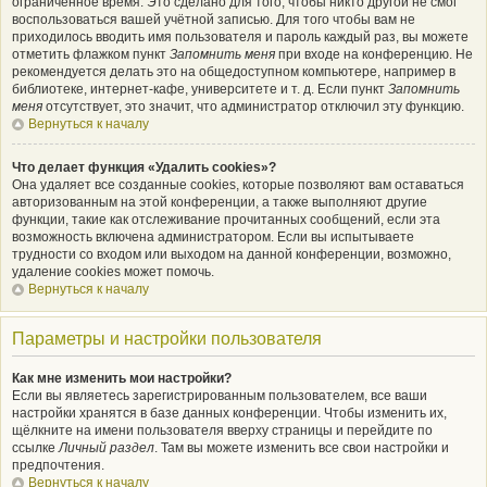
ограниченное время. Это сделано для того, чтобы никто другой не смог
воспользоваться вашей учётной записью. Для того чтобы вам не
приходилось вводить имя пользователя и пароль каждый раз, вы можете
отметить флажком пункт
Запомнить меня
при входе на конференцию. Не
рекомендуется делать это на общедоступном компьютере, например в
библиотеке, интернет-кафе, университете и т. д. Если пункт
Запомнить
меня
отсутствует, это значит, что администратор отключил эту функцию.
Вернуться к началу
Что делает функция «Удалить cookies»?
Она удаляет все созданные cookies, которые позволяют вам оставаться
авторизованным на этой конференции, а также выполняют другие
функции, такие как отслеживание прочитанных сообщений, если эта
возможность включена администратором. Если вы испытываете
трудности со входом или выходом на данной конференции, возможно,
удаление cookies может помочь.
Вернуться к началу
Параметры и настройки пользователя
Как мне изменить мои настройки?
Если вы являетесь зарегистрированным пользователем, все ваши
настройки хранятся в базе данных конференции. Чтобы изменить их,
щёлкните на имени пользователя вверху страницы и перейдите по
ссылке
Личный раздел
. Там вы можете изменить все свои настройки и
предпочтения.
Вернуться к началу