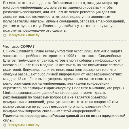
Вы можете этого и не делать. Всё зависит от того, как администратор
настроил конференцию: должны ли вы зарегистрироваться, чтобы
размещать сообщения, или нет. Тем не менее регистрация даёт вам
дополнительные возможности, которые недоступны анонимным
пользователям: аватары, личные сообщения, отправка email-сообщений,
участие в группах и т. д. Регистрация займёт у вас всего пару минут,
поэтому мы рекомендуем это сделать.
Вернуться к началу
Что такое COPPA?
COPPA (Children’s Online Privacy Protection Act of 1998), или Акт о защите
частных прав ребёнка в интернете от 1998 г. — это закон Соединённых
Штатов, требующий от сайтов, которые могут собирать информацию от
несовершеннолетних младше 13 лет, иметь на это письменное согласие
родителей. Допустимо наличие иного вида подтверждения того, что
опекуны разрешают сбор личной информации от несовершеннолетних
младше 13 лет. Если вы не уверены, применимо ли это к вам, как к
регистрирующемуся на конференции, или к самой конференции,
обратитесь за помощью к юрисконсульту. Обратите внимание, что phpBB
Limited администрация данной конференции не может давать
рекомендаций по правовым вопросам и не является объектом
юридических отношений, кроме указанных в ответе на вопрос «С кем
можно связаться по вопросу некорректного использования и/или
юридических вопросов, связанных с этой конференцией?».
Примечание переводчика: в России данный акт не имеет юридической
силы.
.
Вернуться к началу