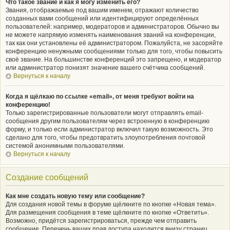
Что такое звание и как я могу изменить его?
Звания, отображаемые под вашим именем, отражают количество
созданных вами сообщений или идентифицируют определённых
пользователей: например, модераторов и администраторов. Обычно вы
не можете напрямую изменять наименования званий на конференции,
так как они установлены её администратором. Пожалуйста, не засоряйте
конференцию ненужными сообщениями только для того, чтобы повысить
своё звание. На большинстве конференций это запрещено, и модератор
или администратор понизят значение вашего счётчика сообщений.
Вернуться к началу
Когда я щёлкаю по ссылке «email», от меня требуют войти на
конференцию!
Только зарегистрированные пользователи могут отправлять email-
сообщения другим пользователям через встроенную в конференцию
форму, и только если администратор включил такую возможность. Это
сделано для того, чтобы предотвратить злоупотребления почтовой
системой анонимными пользователями.
Вернуться к началу
Создание сообщений
Как мне создать новую тему или сообщение?
Для создания новой темы в форуме щёлкните по кнопке «Новая тема».
Для размещения сообщения в теме щёлкните по кнопке «Ответить».
Возможно, придётся зарегистрироваться, прежде чем отправить
сообщение. Перечень ваших прав доступа находится внизу страниц