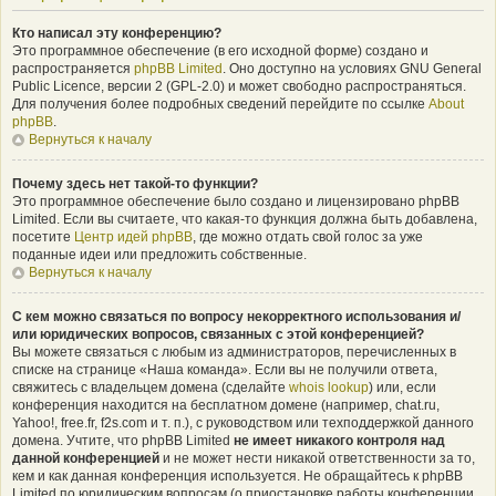
Кто написал эту конференцию?
Это программное обеспечение (в его исходной форме) создано и
распространяется
phpBB Limited
. Оно доступно на условиях GNU General
Public Licence, версии 2 (GPL-2.0) и может свободно распространяться.
Для получения более подробных сведений перейдите по ссылке
About
phpBB
.
Вернуться к началу
Почему здесь нет такой-то функции?
Это программное обеспечение было создано и лицензировано phpBB
Limited. Если вы считаете, что какая-то функция должна быть добавлена,
посетите
Центр идей phpBB
, где можно отдать свой голос за уже
поданные идеи или предложить собственные.
Вернуться к началу
С кем можно связаться по вопросу некорректного использования и/
или юридических вопросов, связанных с этой конференцией?
Вы можете связаться с любым из администраторов, перечисленных в
списке на странице «Наша команда». Если вы не получили ответа,
свяжитесь с владельцем домена (сделайте
whois lookup
) или, если
конференция находится на бесплатном домене (например, chat.ru,
Yahoo!, free.fr, f2s.com и т. п.), с руководством или техподдержкой данного
домена. Учтите, что phpBB Limited
не имеет никакого контроля над
данной конференцией
и не может нести никакой ответственности за то,
кем и как данная конференция используется. Не обращайтесь к phpBB
Limited по юридическим вопросам (о приостановке работы конференции,