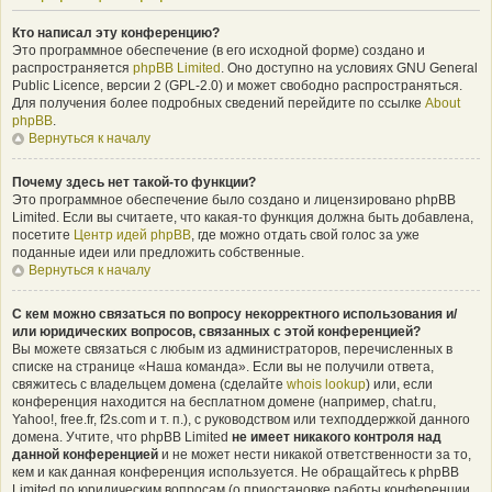
Кто написал эту конференцию?
Это программное обеспечение (в его исходной форме) создано и
распространяется
phpBB Limited
. Оно доступно на условиях GNU General
Public Licence, версии 2 (GPL-2.0) и может свободно распространяться.
Для получения более подробных сведений перейдите по ссылке
About
phpBB
.
Вернуться к началу
Почему здесь нет такой-то функции?
Это программное обеспечение было создано и лицензировано phpBB
Limited. Если вы считаете, что какая-то функция должна быть добавлена,
посетите
Центр идей phpBB
, где можно отдать свой голос за уже
поданные идеи или предложить собственные.
Вернуться к началу
С кем можно связаться по вопросу некорректного использования и/
или юридических вопросов, связанных с этой конференцией?
Вы можете связаться с любым из администраторов, перечисленных в
списке на странице «Наша команда». Если вы не получили ответа,
свяжитесь с владельцем домена (сделайте
whois lookup
) или, если
конференция находится на бесплатном домене (например, chat.ru,
Yahoo!, free.fr, f2s.com и т. п.), с руководством или техподдержкой данного
домена. Учтите, что phpBB Limited
не имеет никакого контроля над
данной конференцией
и не может нести никакой ответственности за то,
кем и как данная конференция используется. Не обращайтесь к phpBB
Limited по юридическим вопросам (о приостановке работы конференции,