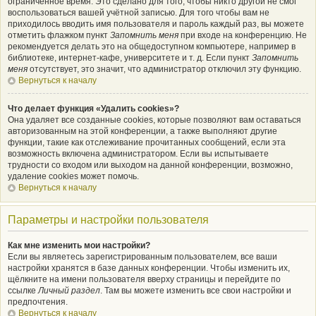
ограниченное время. Это сделано для того, чтобы никто другой не смог
воспользоваться вашей учётной записью. Для того чтобы вам не
приходилось вводить имя пользователя и пароль каждый раз, вы можете
отметить флажком пункт
Запомнить меня
при входе на конференцию. Не
рекомендуется делать это на общедоступном компьютере, например в
библиотеке, интернет-кафе, университете и т. д. Если пункт
Запомнить
меня
отсутствует, это значит, что администратор отключил эту функцию.
Вернуться к началу
Что делает функция «Удалить cookies»?
Она удаляет все созданные cookies, которые позволяют вам оставаться
авторизованным на этой конференции, а также выполняют другие
функции, такие как отслеживание прочитанных сообщений, если эта
возможность включена администратором. Если вы испытываете
трудности со входом или выходом на данной конференции, возможно,
удаление cookies может помочь.
Вернуться к началу
Параметры и настройки пользователя
Как мне изменить мои настройки?
Если вы являетесь зарегистрированным пользователем, все ваши
настройки хранятся в базе данных конференции. Чтобы изменить их,
щёлкните на имени пользователя вверху страницы и перейдите по
ссылке
Личный раздел
. Там вы можете изменить все свои настройки и
предпочтения.
Вернуться к началу