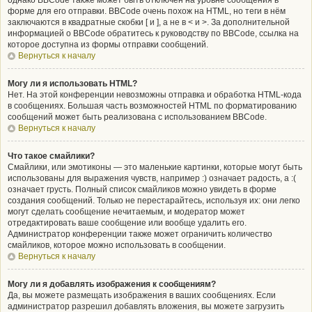
однако BBCode также может быть отключён на уровне сообщения в
форме для его отправки. BBCode очень похож на HTML, но теги в нём
заключаются в квадратные скобки [ и ], а не в < и >. За дополнительной
информацией о BBCode обратитесь к руководству по BBCode, ссылка на
которое доступна из формы отправки сообщений.
Вернуться к началу
Могу ли я использовать HTML?
Нет. На этой конференции невозможны отправка и обработка HTML-кода
в сообщениях. Большая часть возможностей HTML по форматированию
сообщений может быть реализована с использованием BBCode.
Вернуться к началу
Что такое смайлики?
Смайлики, или эмотиконы — это маленькие картинки, которые могут быть
использованы для выражения чувств, например :) означает радость, а :(
означает грусть. Полный список смайликов можно увидеть в форме
создания сообщений. Только не перестарайтесь, используя их: они легко
могут сделать сообщение нечитаемым, и модератор может
отредактировать ваше сообщение или вообще удалить его.
Администратор конференции также может ограничить количество
смайликов, которое можно использовать в сообщении.
Вернуться к началу
Могу ли я добавлять изображения к сообщениям?
Да, вы можете размещать изображения в ваших сообщениях. Если
администратор разрешил добавлять вложения, вы можете загрузить