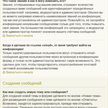
Что такое звание и как я могу изменить его?
Звания, отображаемые под вашим именем, отражают количество
созданных вами сообщений или идентифицируют определённых
пользователей: например, модераторов и администраторов. Обычно вы
не можете напрямую изменять наименования званий на конференции,
так как они установлены её администратором. Пожалуйста, не засоряйте
конференцию ненужными сообщениями только для того, чтобы повысить
своё звание. На большинстве конференций это запрещено, и модератор
или администратор понизят значение вашего счётчика сообщений.
Вернуться к началу
Когда я щёлкаю по ссылке «email», от меня требуют войти на
конференцию!
Только зарегистрированные пользователи могут отправлять email-
сообщения другим пользователям через встроенную в конференцию
форму, и только если администратор включил такую возможность. Это
сделано для того, чтобы предотвратить злоупотребления почтовой
системой анонимными пользователями.
Вернуться к началу
Создание сообщений
Как мне создать новую тему или сообщение?
Для создания новой темы в форуме щёлкните по кнопке «Новая тема».
Для размещения сообщения в теме щёлкните по кнопке «Ответить».
Возможно, придётся зарегистрироваться, прежде чем отправить
сообщение. Перечень ваших прав доступа находится внизу страниц